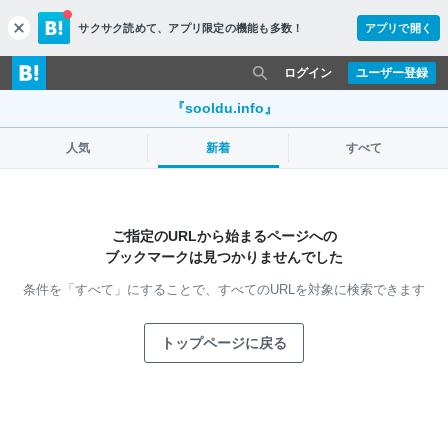
サクサク読めて、
アプリ限定の機能も多数！
アプリで開く
c
l
o
ログイン
ユーザー登録
s
e
『sooldu.info』
人気
新着
すべて
ご指定のURLから始まるページへの
ブックマークは見つかりませんでした
条件を「すべて」にすることで、
すべてのURLを対象に検索できます
トップページに戻る