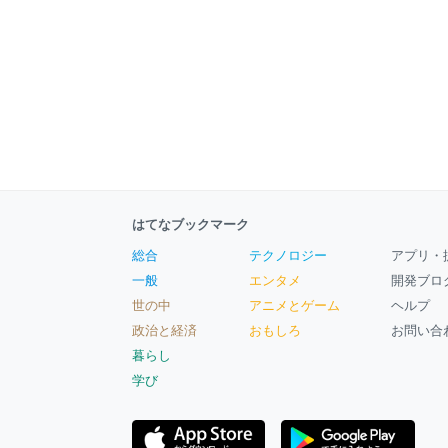
はてなブックマーク
総合
テクノロジー
アプリ・
一般
エンタメ
開発ブロ
世の中
アニメとゲーム
ヘルプ
政治と経済
おもしろ
お問い合
暮らし
学び