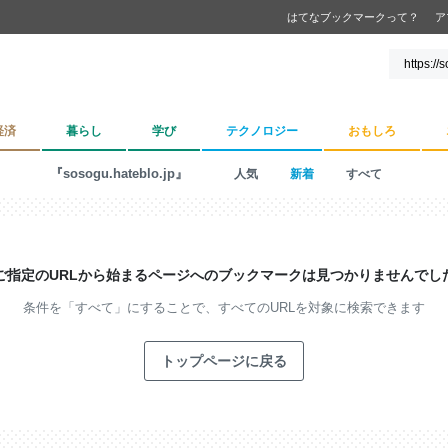
はてなブックマークって？
ア
経済
暮らし
学び
テクノロジー
おもしろ
『sosogu.hateblo.jp』
人気
新着
すべて
ご指定のURLから始まるページへの
ブックマークは見つかりませんでし
条件を「すべて」にすることで、
すべてのURLを対象に検索できます
トップページに戻る