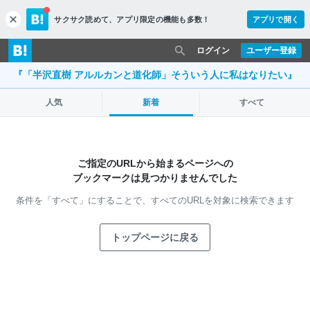
サクサク読めて、
アプリ限定の機能も多数！
アプリで開く
c
l
o
ログイン
ユーザー登録
s
『「半沢直樹 アルルカンと道化師」そういう人に私はなりたい』
e
人気
新着
すべて
ご指定のURLから始まるページへの
ブックマークは見つかりませんでした
条件を「すべて」にすることで、
すべてのURLを対象に検索できます
トップページに戻る