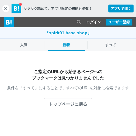
サクサク読めて、
アプリ限定の機能も多数！
アプリで開く
c
l
o
ログイン
ユーザー登録
s
e
『spirit01.base.shop』
人気
新着
すべて
ご指定のURLから始まるページへの
ブックマークは見つかりませんでした
条件を「すべて」にすることで、
すべてのURLを対象に検索できます
トップページに戻る