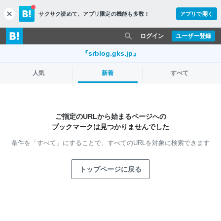
サクサク読めて、
アプリ限定の機能も多数！
アプリで開く
c
l
o
ログイン
ユーザー登録
s
e
『srblog.gks.jp』
人気
新着
すべて
ご指定のURLから始まるページへの
ブックマークは見つかりませんでした
条件を「すべて」にすることで、
すべてのURLを対象に検索できます
トップページに戻る