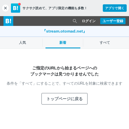
サクサク読めて、
アプリ限定の機能も多数！
アプリで開く
c
l
o
ログイン
ユーザー登録
s
e
『stream.otomad.net』
人気
新着
すべて
ご指定のURLから始まるページへの
ブックマークは見つかりませんでした
条件を「すべて」にすることで、
すべてのURLを対象に検索できます
トップページに戻る