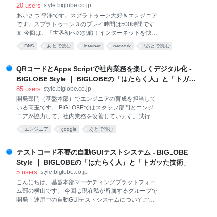
ュメントから届くメールは動的メール（Dynamic
く人」と「トガッた技術」
20
users
style.biglobe.co.jp
Email）になっています。メールの文面にボタンやテ
あいさつ 平澤です。スプラトゥーン大好きエンジニア
キスト入力欄が埋め込まれていて、そのまま操作でき
です。スプラトゥーン３のプレイ時間は500時間です
ます。 AppSheetを使えば、この動的メールを使った
🦑 今回は、『世界初への挑戦！インターネットを快適
社内システムを作ることができます。この記事では簡
にするNAT64/DNS64とは？』をやったときに開発し
易的な承認アプリを題材に、その作り方を丁寧に解説
DNS
あとで読む
internet
network
*あとで読む
た技術をご紹介します。 style.biglobe.co.jp あいさつ
していきます。この記事で基本を押さえれば、
NAT64/DNS64とは DNS64をどうやって使ってもらう
AppSheetが提
か 実現したいこと 特許の概要 送信元IPアドレスを見
QRコードとApps Scriptで社内業務を楽しくデジタル化 -
てDNSサーバーを振り分け 実現できた もしもユーザ
BIGLOBE Style ｜ BIGLOBEの「はたらく人」と「トガッ
ーのDNSサーバーを自由に振り分けできたら
た技術」
85
users
style.biglobe.co.jp
BIGLOBEの特許出願事情 おわりに NAT64/DNS64とは
開発部門（基盤本部）でエンジニアの育成を担当して
BIGLOBEは快適なIPv6でのインターネット接続をおす
いる高玉です。 BIGLOBEではスタッフ部門とエンジ
すめしています。既存技術では、MAP-E機能付きのブ
ニアが協力して、社内業務を改善しています。試行錯
ロードバンドルーターがユーザーの負担となっていま
誤を繰り返しながら何とか成功させた例として、QRコ
した。 ユーザーの負担が無いIPv6接続
エンジニア
google
あとで読む
ード、GoogleフォームとApps Scriptを活用して、備品
「NAT64/DNS64」で多くのユーザ
の補充を簡単に依頼できる仕組みをご紹介します。
Google Workspaceを利用している会社や学校ならす
テストコード不要の自動GUIテストシステム - BIGLOBE
ぐに取り込める仕組みですので、ぜひご活用くださ
Style ｜ BIGLOBEの「はたらく人」と「トガッた技術」
い。 新人エンジニアのスキルアップを狙ってはじめた
5
users
style.biglobe.co.jp
この取り組みですが、数々の失敗もありました。そこ
こんにちは、基盤本部マーケティングプラットフォー
から得られたノウハウや、Apps Scriptを使いこなすた
ム部の横山です。 今回は現在私が所属するグループで
めの細かいテクニックまでご紹介していきます。 QR
開発・運用中の自動GUIテストシステムについてご紹
コードを使った備品の補充依頼 失敗からの学び 機能を
介します。 テストコードのメンテナンスコストを下げ
絞ってとりあえずリリース 要求者との会話のキャッチ