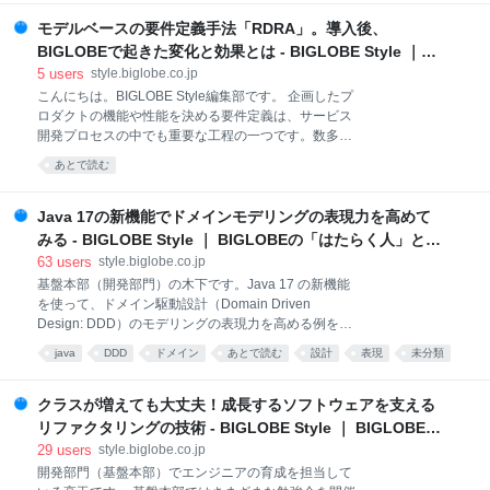
Lambda Functionのイベントハンドラにはマネージド
サービス毎におきまりのパターン化（お作法）がある
モデルベースの要件定義手法「RDRA」。導入後、
ことに気づきました。 何度も現れるパターンを再利用
BIGLOBEで起きた変化と効果とは - BIGLOBE Style ｜
するには、Pythonのデコレータ機能がうってつけで
BIGLOBEの「はたらく人」と「トガッた技術」
5
users
style.biglobe.co.jp
す。このBlogではAWS CodeDeployを題材にして、
こんにちは。BIGLOBE Style編集部です。 企画したプ
Lambda Functionを簡素化していった過程をご紹介し
ロダクトの機能や性能を決める要件定義は、サービス
ます。 最後のコードは驚くほど読みやすくなりますの
開発プロセスの中でも重要な工程の一つです。数多く
で、少々お付き合いください。 CodeDeployのイベン
いるステークホルダーが要件に合意することは、とて
トハンドラ デコレータを使ってお作法を隠蔽する おわ
あとで読む
も難しいことだと知られています。そこで、BIGLOBE
りに CodeDepl
では「RDRA（ラドラ）」というモデルベースの要件
定義手法を導入しています。 今回の記事では、「プロ
Java 17の新機能でドメインモデリングの表現力を高めて
ダクト全体像を把握」し「社内ステークホルダーとの
みる - BIGLOBE Style ｜ BIGLOBEの「はたらく人」と
合意形成」を実現したRDRA導入の効果を、DX推進部
「トガッた技術」
63
users
style.biglobe.co.jp
サービス戦略グループ主任の勝田 隆弘が紹介します。
基盤本部（開発部門）の木下です。Java 17 の新機能
ステークホルダーには、もちろん社内のエンジニアも
を使って、ドメイン駆動設計（Domain Driven
含まれます。基盤系システム部 基盤横断システムグル
Design: DDD）のモデリングの表現力を高める例をご
ープ グループリーダーの西 秀和も加わり、エンジニア
紹介します。 皆さんは「事前条件が OK ならデータベ
目線での「これまでの課題」「RDRA導入の現場にお
java
DDD
ドメイン
あとで読む
設計
表現
未分類
ースを更新する」というロジックを、クリーンアーキ
ける効果」「さらに良くしていくために取り組むこ
techfeed
技術
テクチャのどのレイヤーに実装していますか？ 事前条
と」について、対談形式でまとめました。ぜひ
件はドメイン知識なのでドメインサービスに実装した
クラスが増えても大丈夫！成長するソフトウェアを支える
いところですが、リポジトリーを操作するアプリケー
リファクタリングの技術 - BIGLOBE Style ｜ BIGLOBEの
ションサービスの中に書かれることも多いのではない
「はたらく人」と「トガッた技術」
29
users
style.biglobe.co.jp
でしょうか。 クリーンアーキテクチャー。
開発部門（基盤本部）でエンジニアの育成を担当して
https://style.biglobe.co.jp/entry/2020/02/13/150709 よ