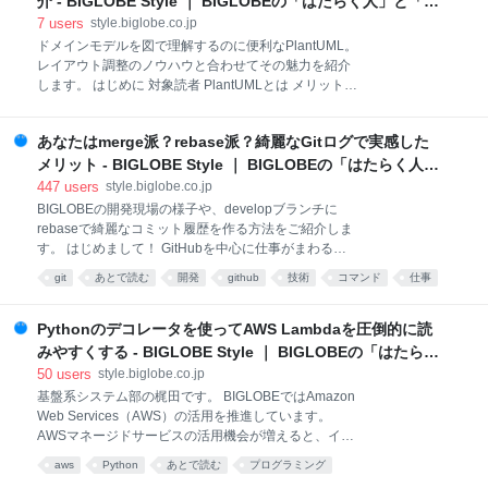
介 - BIGLOBE Style ｜ BIGLOBEの「はたらく人」と「ト
vrnetlabのマルチノード構成 検証環境のまとめと今後
ガッた技術」
7
users
style.biglobe.co.jp
の課題 3. NW装置のコンフィグとステータスの自動定
ドメインモデルを図で理解するのに便利なPlantUML。
期取得 実際のワークフロー 今後の課題 次回：L1-L3ト
レイアウト調整のノウハウと合わせてその魅力を紹介
ポロジのモデルデータの作成 最後に 1. はじめに 基盤
します。 はじめに 対象読者 PlantUMLとは メリット
本部ネットワーク技術部の滝口と、同じくネットワー
デメリット レイアウトを調整するためのテクニック ま
ク技術部の川口です。 BIGLOBEは2021年8月から沖縄
とめ はじめに 基盤本部（開発部門）の宮下です。
オープンラボラトリ（Okinawa Open
あなたはmerge派？rebase派？綺麗なGitログで実感した
BIGLOBEではドメイン駆動設計（Domain Driven
Design：DDD）を実践しています。 DDDではドメイ
メリット - BIGLOBE Style ｜ BIGLOBEの「はたらく人」
ンモデルを育てていき、継続的にソフトウェアの価値
と「トガッた技術」
447
users
style.biglobe.co.jp
を高めていくことが重要となります。 ドメインモデル
BIGLOBEの開発現場の様子や、developブランチに
とは、業務的な関心ごと(=ドメイン)の問題を解決する
rebaseで綺麗なコミット履歴を作る方法をご紹介しま
ために表現するものです。そんなドメインモデルをみ
す。 はじめまして！ GitHubを中心に仕事がまわる開
んなで設計するときに、BIGLOBEではPlantUMLとい
発現場 Git logが綺麗だとバグが起こりにくい？
git
あとで読む
開発
github
技術
コマンド
仕事
うツールを使っています。キーボードだけでサクッと
developブランチを綺麗に保つGit操作（マージ編） 1.
図を描けてしまう優れものです。 この記事では、
log
そのまま気にせずdevelopにマージする。 2. 最新の
PlantUMLに詳しくない方はもちろん、PlantUML
developをfeature/Bブランチに取り込んでからdevelop
Pythonのデコレータを使ってAWS Lambdaを圧倒的に読
にマージする 3. 最新のdevelopにrebaseしてからマー
みやすくする - BIGLOBE Style ｜ BIGLOBEの「はたらく
ジする ﾘﾍﾞｰｽ ｺﾜｸﾅｲｮ 最後に はじめまして！ 基盤本部
人」と「トガッた技術」
50
users
style.biglobe.co.jp
（開発部門）の江角です。 2021年8月にSIerから
基盤系システム部の梶田です。 BIGLOBEではAmazon
BIGLOBEに転職し、半年が経過しました。 転職期間
Web Services（AWS）の活用を推進しています。
中はもちろんコロナ禍で、カジュアル面談も面接も全
AWSマネージドサービスの活用機会が増えると、イベ
てオンラインでした（多分今もそうだと思います）。
ントハンドラやフィルターとしてLambda Functionを
入社日当日は出社しましたが、入社してから半年の
aws
Python
あとで読む
プログラミング
書く機会も増えてきます。 数をこなしているうちに、