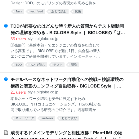
活動した内容をご紹介いたします。 社外の方々にも共
Design: DDD）のモデリングの表現力を高める例をご
有したいと思い立ったのは、先日開催された
紹介しました。 style.biglobe.co.jp 代数的データ型
JANOG50 Meetingに参加したのがきっかけです。 次
Java
techfeed
あとで読む
技術
（Algebraic Data Types）を導入するのがポイントな
回のJANOG51でスタッフに応募され
のですが、馴染みのないメンバーも多かったので、実
例を使って詳しく解説してみました。関数型プログラ
TDDが必要なのはどんな時？新人の質問からテスト駆動開
ミング由来のとても便利な道具です。ぜひ活用してみ
発の理解を深める - BIGLOBE Style ｜ BIGLOBEの「はた
てください。 代数的データ型とは 直積型 直和型 直和
らく人」と「トガッた技術」
36
users
style.biglobe.co.jp
型の Java での実装 ベタに class で表現してみる 2つ
開発部門（基盤本部）でエンジニアの育成を担当して
のクラスと interface で実現 安全に利用できるメソッ
いる高玉です。 BIGLOBEでは週に1日、集合型の新人
ドを提供する おわりに 代数的データ型とは 代数的デ
エンジニア研修を開催しています。インターネットに
ータ型とは、基本となる型を組み合わせて作られる型
公開された教育コンテンツを活用しながら、手を動か
のことです。 代数的データ型は直和型と直積型の2つ
TDD
あとで読む
テスト
開発
して学ぶ（Learn by doing）が特長です。
からなります
style.biglobe.co.jp 研修の後に必ずアンケートに回答し
てもらっているのですが、新人ならではの質問をもら
モデルベースなネットワーク自動化への挑戦～検証環境の
えるのがいつも楽しみです。 さて、テスト駆動開発
構築と装置のコンフィグ自動取得 - BIGLOBE Style ｜
（Test Driven Development：TDD）について学んだ後
BIGLOBEの「はたらく人」と「トガッた技術」
21
users
style.biglobe.co.jp
にもらったのが、次の質問です。 Q 仕様がコロコロ変
本番ネットワーク環境を安全に設定するため、
わるケースや、コードを触りながらわかっていくよう
BIGLOBE、NTTコミュニケーションズ、TISの3社が合
な非機能要件などには適用できなさそうだと思いまし
同で取り組んでいる研究のご紹介です。既存環境から
た。どういったケースにTDDが用いられるのでしょう
自動抽出したモデル上で、設定を事前に検証します。
か。逆にどういったケースには向かないのでしょう
ネットワーク
network
あとで読む
1. はじめに プロジェクトの背景 プロジェクトのねら
か？ 研修の様子をお伝えするために、この質問にどう
い システム構成と動作フロー この記事で紹介する内容
回答したの
2. 運用対象ネットワークの検証環境構築方法 検証環境
成長するドメインモデリングと相性抜群！PlantUMLの紹
のネットワーク構成 vrnetlabによる検証環境の構築