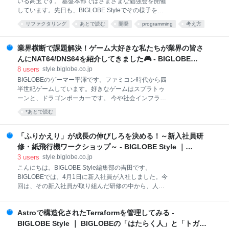
いる高玉です。 基盤本部ではさまざまな勉強会を開催
り引用 この記事では、ドメインサービスとアプリケー
しています。先日も、BIGLOBE Styleでその様子をご
ションサービスをきれいに分離するために、Java 17
紹介しました。 style.biglobe.co.jp 「クラスを増やす
で正式導入された interface の sealed と permits を活
リファクタリング
あとで読む
開発
programming
考え方
の、怖くないですか？」 オブジェクト指向プログラミ
用
ング（OOP）を学んでいた時に聞かれたことです。業
務ではJavaやドメイン駆動設計を活用しているので、
業界横断で課題解決！ゲーム大好きな私たちが業界の皆さ
クラスベースのOOPが題材になることが多いのです。
んにNAT64/DNS64を紹介してきました🎮 - BIGLOBE
OOPに慣れていない人からすると、クラスの数が増え
Style ｜ BIGLOBEの「はたらく人」と「トガッた技術」
8
users
style.biglobe.co.jp
ることで全体を把握しづらくなったり、適切なクラス
BIGLOBEのゲーマー平澤です。ファミコン時代から四
を見つけるのが大変になりそう、と感じるそうです。
半世紀ゲームしています。好きなゲームはスプラトゥ
「大丈夫！クラスを増やしたほうが楽になることがあ
ーンと、ドラゴンポーカーです。 今や社会インフラと
るよ！」 と伝えたくて、この記事を書かせていただき
なったインターネットですが、BIGLOBEはお客さまが
ました。何が楽になるのでしょう？それは、ソースコ
*あとで読む
安心してインターネットをご利用いただけるよう、業
ードを読むこと、です。「クラスを増やすと、ソース
界を横断してさまざまな課題解決に取り組んでいま
コードを読むのが楽になる？
す。 そんな活動の一つに、インターネットを使ったゲ
「ふりかえり」が成長の伸びしろを決める！～新入社員研
ームやエンターテインメント分野の課題に取り組んで
修・紙飛行機ワークショップ～ - BIGLOBE Style ｜
いるJAIPA（一般社団法人日本インターネットプロバ
BIGLOBEの「はたらく人」と「トガッた技術」
3
users
style.biglobe.co.jp
イダー協会）のゲーム・エンタメワーキンググループ
こんにちは。BIGLOBE Style編集部の吉田です。
（WG）があります。 このWGで、BIGLOBEが固定回
BIGLOBEでは、4月1日に新入社員が入社しました。今
線で世界で初めて商用化（※）したNAT64/DNS64とい
回は、その新入社員が取り組んだ研修の中から、人事
う技術が話題になりました。そこで新卒2年目のホー
部主催「良いチームをつくるワークショップ」につい
プ、川口さんに声をかけ、WGで技術紹介をしてもら
てレポートします♪（4月末実施） 「作業指示に従うvs
うことになりました。 ※ 2019年10月28日時点、MM総
Astroで構造化されたTerraformを管理してみる -
自主的に動く」どう違うか体験してみる 自己組織化と
研調べ この記事では、WGでの発
は何か 作業指示は、思考停止を招く 自己組織化された
BIGLOBE Style ｜ BIGLOBEの「はたらく人」と「トガッ