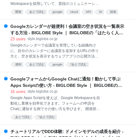
なお、記事内で解説するスクリプトの完成版コードは
Workspaceを採用していて、普段のコミュニケーショ
記事の末尾にまとめて掲載しています。読み進める際
ンはGoogle Chatを活用しています。また、Apps
開発
あとで読む
google
cloud
API
AI
技術
はコードの全体像を気にせず、実装の流れを楽しんで
Scriptを使った業務効率化も盛んです。 Apps Scriptか
いただければと思います。 2025/12/4 追記： プロダク
ら生成AIを呼び出せるようになったことで、さらに業
務を楽しく効率的にできるのでは？と考え、2024年9
Googleカレンダーが超便利！会議室の空き状況を一覧表示
月に社内で「Apps Script x AI」と題した勉強会を開催
する方法 - BIGLOBE Style ｜ BIGLOBEの「はたらく人」
しました。 社内で開催したAI x Apps Script勉強会 こ
と「トガッた技術」
23
users
style.biglobe.co.jp
の記事では、勉強会向けに作ったハンズオンを紹介し
Googleカレンダーで会議室を管理している組織向け
ます。プログラミング初心者の方が、安心して作業で
に、自分のカレンダーに会議室を追加するURLの作り
きるように作ったハンズオンです。ぜひ一緒にアプリ
方と、空き状況を表示するウェブアプリの公開方法を
開発を楽しみましょう！ Google Chatアプリ「ていね
紹介します。 会議室のIDをスプレッドシートに表示す
いちゃん」作成ハンズオン ステップ1: Google Cloud
便利
あとで読む
google
*あとで読む
る トラブルシューティング Googleカレンダーに会議
コンソールの準
室の空き状況を表示する ウェブアプリに会議室の空き
状況を表示する Apps Scriptを使った業務改善 開発部
GoogleフォームからGoogle Chatに通知！動かして学ぶ
門（プロダクト技術本部）の高玉です。 BIGLOBEで
Apps Scriptの使い方 - BIGLOBE Style ｜ BIGLOBEの
はオフィスツールにGoogle Workspaceを利用してい
「はたらく人」と「トガッた技術」
16
users
style.biglobe.co.jp
ます。特にGoogleカレンダーは便利に使っていて、
Google Apps Scriptを使えば、Google Workspaceを自
Googleカレンダー上で会議室を予約することもできま
動化し業務を効率化できます。フォームへの申請を
す。予定を作り開始時間と終了時間を指定すれば、空
Chatに通知する例でその使い方を学びます。 開発部門
いている会議室を簡単に割り当てられます。
（プロダクト技術本部）の高玉です。 BIGLOBEはオ
support.google.com ただ「予定を決めてから、空き会
あとで読む
*あとで読む
フィスツールにGoogle Workspaceを使っています。
議室を選ぶ」というやり方とは逆に、会議室の空き状
ローコード開発プラットフォームGoogle Apps Script
況
を使えば、プログラミングでGoogle Workspaceを自
チュートリアルでDDD体験: ドメインモデルの成長を紹介 -
動化し、業務を効率化することができるのでとても便