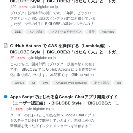
BIGLOBE Style ｜ BIGLOBEの「はたらく人」と「トガッ
利です。 この記事は、Apps Scriptを使うと何がどう便
た技術」
129
users
style.biglobe.co.jp
利になるのかを体験していただけるように作成しまし
プロダクト技術本部の川口です。 3年間、ビッグロー
た。具体例として、Googleフォームに申請された内容
ブ光といった固定回線のインフラ部門に所属していま
をGoogle Chatに自動的に通知するまでの手順を説明
したが、今年の4月に BIGLOBE の基幹システムのリニ
します。所要時間は30分程度です。Google Apps
ューアルを推進していく部署に異動することになりま
Scriptを初めて使う方にも分かりやすいよう
DDD
あとで読む
ソフトウェアデザイン
設計
techfeed
した。 所属するチームでは、ドメイン駆動設計
ドメイン
モデル
システム開発
（DDD）で開発しています。 チームにジョインすると
開発チュートリアルをやることになっており、そこで
GitHub Actions で AWS を操作する（Lambda編） -
IntelliJ や Spring Boot での開発の仕方を学んだり、チ
BIGLOBE Style ｜ BIGLOBEの「はたらく人」と「トガッ
ュートリアルを通して DDD を学んだりします。 今回
た技術」
35
users
style.biglobe.co.jp
は、DDD のチュートリアルで実際に作成したドメイン
こんにちは。開発部門（プロダクト技術本部）の宮下
モデルがどういう風に成長していったかについて紹介
です。 BIGLOBE では GitHub Actions による作業効率
します。 勤怠管理アプリ チュートリアル 初期ドメイ
化に取り組んでいます。 本記事では、GitHub Actions
ンモデル 中期ドメインモデル 後期ドメインモデル 学
が得意とする点を踏まえつつ、AWS Lambda と連携し
んだこと、感想 勤怠管理アプリ チュートリアル お題
GitHub
CI
aws
Amazon Web Services
あとで読む
Git
て手作業を大幅に減らす実例をソースコード付きで紹
は GitHub のパブリックリポジトリに公開されていま
techfeed
CD
介します。 想定読者 GitHub Actions を使うと何がうれ
す。 ht
しいのか？ 代表的なユースケース あまり向かないユー
Apps Scriptではじめる🤖Google Chatアプリ開発ガイド
スケース 事例紹介 課題 改善後 API コンテナ リグレッ
（ユーザー認証編） - BIGLOBE Style ｜ BIGLOBEの「は
ションテスト用 Lambda パフォーマンステスト用
たらく人」と「トガッた技術」
3
users
style.biglobe.co.jp
Lambda 自動化による効果 Lambda を実行するアクシ
ユーザーの代わりとして振る舞うGoogle Chatアプリ
ョン GitHub Actions で使えるアクション ソースコード
をステップに分けて開発していきます。題材はAPIの
ポイント、はまったところ GitHub Actions の制御 / ス
新機能を使ったダイレクトメッセージを送信するアプ
テップ間での値の受け渡し GitHub Actions の制御 / 複
リです。 開発部門（プロダクト技術本部）の高玉で