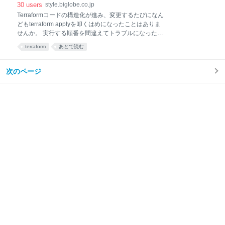
良いチームをつくる「紙飛行機ワークショップ」 ふり
た技術」
30
users
style.biglobe.co.jp
かえりのテーマは「良いチームになるには」 参加者の
Terraformコードの構造化が進み、変更するたびになん
気づき 経験を反復し、沢山ふりかえる 本ワークショッ
どもterraform applyを叩くはめになったことはありま
プは、「自己組織化の体験」、「紙飛行機ワークショ
せんか。 実行する順番を間違えてトラブルになったこ
ップ」、「ふりかえり」の流れに沿って進められまし
とはありませんか。 そんな悩みを抱えているときに見
terraform
あとで読む
た。 「作業指示に従うvs自主的に動く」どう違うか体
つけたAstroというツールを紹介します。 自己紹介 対
験してみる 「今日は沢山動くワークショップだよ」と
象の読者 Terraformコードの構造化と直面した課題
説明を受けるみなさん。 入社から1カ月ほど経ち、み
Astroとは Astroを使ってみる Astroをインストールする
次のページ
なさんわきあいあいとした様子。 講
astro.yamlファイルを用意する 1. モジュールを追加す
る 2. モジュール間の依存を追加する その他 実行計画
を確認してみる 実際に構築してみる 環境を破壊
（destroy）する Astroを使うときのTips applyしたら
即実行 .astroディレクトリのcacheは定期的に消しまし
ょう 実行時のログ Terraformのローカルモジュールを
使うとモジュールパスが変わってしま