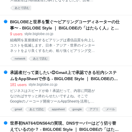
ス感染症は5類感染症に移行となりましたが、読者の
講義形式、2回目はサンプルプログラムを動かすハン
皆様はお変わりなくお過ごしでしょうか。お久しぶり
あとで読む
ズオンでした。1回目では「知識はついたが実装をイ
の投稿となります、プロダクト技術本部の江角です。
メージしにくい」、2回目では「実装はイメージでき
前回執筆させていただきましたGitログの記事では「ほ
たのでなにか作りたいが、実際の業務で何を作
ぼフルリモート！」とお伝えしていましたが、近況に
BIGLOBEと世界を繋ぐ〜ピアリングコーディネーターの仕
変化がありましたので少しお話できれば、と思いま
事〜 - BIGLOBE Style ｜ BIGLOBEの「はたらく人」と
す。 BIGLOBEは４月より組織改編等もあり、「リア
「トガッた技術」
9
users
style.biglobe.co.jp
ルでの会話、議論を重視したい」という流れのもと、
組織間を直接接続するピアリングは通信品質を向上し
今までは疎らだったオフィスに人が戻って来つつあり
コストを低減します。日本・アジア・世界のインター
ます。 私が今所属しているグループでは「会議が被る
ネットをより良くするため、粘り強くピアリング交渉
曜日はメンバーで出社を揃えよう」という試みも実施
に取り組む様子をお伝えします。 ピアリングとは？ 1.
していたりします。 『ほぼフルリモートだと聞いてい
network
あとで読む
インターネットの仕組み 2. トランジット 3. ピアリン
たのに全然違った！😡』ということが無いよう、あく
グ ピアリングの目的 コストの削減 通信品質の向上 ト
まで直近のご報告とさせていただきま
ラフィックコントロールを容易に ピアリングの交渉の
承認者だって楽したい😊Gmail上で承認できる社内システ
必要性 世界と繋がるBIGLOBEのネットワーク ピアリ
ムをAppSheetで作る - BIGLOBE Style ｜ BIGLOBEの
ングコーディネーターの仕事 BIGLOBEのピアリング
「はたらく人」と「トガッた技術」
181
users
style.biglobe.co.jp
の目標 戦略立案 新規接続交渉と開通作業 運用と接続
ビジネスはスピードが命！承認だって、内容に問題が
の見直し 社外との窓口 Peering Asia とは？ 対面で話
なければササッと終わらせたいですよね。そこで
す意義 Peering Asia 4.0 で具体的にどんな話をした
Googleのノーコード開発ツールAppSheetを活用し、
の？ とある組織との帯域増強の話 トランジットを経由
Gmail上で承認・却下の操作ができる承認アプリを作
するトラフィック問題の解決 調達の交渉 その他 おわ
gmail
あとで読む
appsheet
google
アプリ
メール
ってみました。 開発部門（基盤本部）の高玉です。
りに 〜この仕事の楽しさ〜 基盤本部ネッ
システム
BIGLOBEは業務にGoogle Workspaceを利用してい
て、メールはGmailを使っています。Gmailを使ってい
世界初NAT64/DNS64の実現、DNSサーバーはどう切り替
ると分かるのですが、GoogleドライブやGoogleドキ
えているのか？ - BIGLOBE Style ｜ BIGLOBEの「はたら