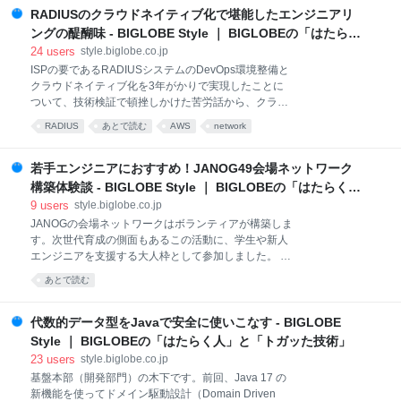
る画像回帰テスト スクリーンショットを比較し、差異
ボールを大切に 業務改善で仕事を楽しく Google
RADIUSのクラウドネイティブ化で堪能したエンジニアリ
を検出する 向いている使い方 過去のシステム構成 サ
Workspac
ーバーレス構成への移行 工夫した点 おわりに テスト
ングの醍醐味 - BIGLOBE Style ｜ BIGLOBEの「はたらく
コードのメンテナンスコストを下げる画像回帰テスト
人」と「トガッた技術」
24
users
style.biglobe.co.jp
ソフトウェア開発における自動テストには、関数や
ISPの要であるRADIUSシステムのDevOps環境整備と
APIの動作を確認するJUnitによる単体テストから、ユ
クラウドネイティブ化を3年がかりで実現したことに
ーザーの操作をシミュレートするSeleniumによるエン
ついて、技術検証で頓挫しかけた苦労話から、クラウ
ド・ツー・エンドテストまで、様々な種類がありま
ド化のコツまで詳しくインタビューしました。 技術的
RADIUS
あとで読む
AWS
network
す。そして、どの自動テストでも問題になるのはテス
負債を一気に返却するはずが存続の危機に 得意なこと
トコードのメンテナンスです。 私のグループは画面の
で補い合いながら課題をクリア フルリモートでも無事
開発を担当していますが、画面は改修の頻度が多く、
故のリプレースを実現したGitOps エンジニアが働く環
若手エンジニアにおすすめ！JANOG49会場ネットワーク
テストコードのメンテナンスに莫大な工数がかかって
境としてのBIGLOBEとは ISPの接続認証機能を担う
構築体験談 - BIGLOBE Style ｜ BIGLOBEの「はたらく
RADIUSシステムを、コンテナやサーバーレス技術を
人」と「トガッた技術」
9
users
style.biglobe.co.jp
活用して3年がかりでクラウドネイティブ化し、2022
JANOGの会場ネットワークはボランティアが構築しま
年6月から正式にサービスを開始しました。 それにあ
す。次世代育成の側面もあるこの活動に、学生や新人
わせて、開発から運用までをスムーズに連携する
エンジニアを支援する大人枠として参加しました。 は
DevOps環境を実現し、150台のオンプレミス・サーバ
じめに JANOGとは？ 参加のきっかけ 参加の目的
ーにかけていたシステム運用・保守工数を半減し、イ
あとで読む
JANOG49 会場ネットワークの構成 実際の活動内容 リ
ンフラ費用を従来の3分の2に圧縮することができまし
モートでの事前準備（〜1/18まで） ホットステージ ホ
た。 DevOps環境の特徴は
ットステージ1日目 ホットステージ2日目 ホットステ
代数的データ型をJavaで安全に使いこなす - BIGLOBE
ージ3日目 会場設営（1/25）、会期（1/26〜1/28） お
Style ｜ BIGLOBEの「はたらく人」と「トガッた技術」
わりに はじめに 基盤本部 ネットワーク技術部 前野で
23
users
style.biglobe.co.jp
す。 2022/1/26〜28に開催されたJANOG49 Meetingで
基盤本部（開発部門）の木下です。前回、Java 17 の
会場ネットワークの構築ボランティアスタッフとして
新機能を使ってドメイン駆動設計（Domain Driven