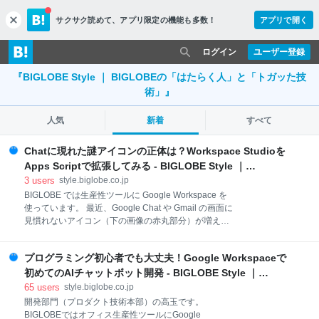
サクサク読めて、
アプリ限定の機能も多数！
アプリで開く
c
l
o
ログイン
ユーザー登録
s
『BIGLOBE Style ｜ BIGLOBEの「はたらく人」と「トガッた技
e
術」』
人気
新着
すべて
Chatに現れた謎アイコンの正体は？Workspace Studioを
Apps Scriptで拡張してみる - BIGLOBE Style ｜
BIGLOBEの「はたらく人」と「トガッた技術」
3
users
style.biglobe.co.jp
BIGLOBE では生産性ツールに Google Workspace を
使っています。 最近、Google Chat や Gmail の画面に
見慣れないアイコン（下の画像の赤丸部分）が増えた
ことにお気付きでしょうか？ 「これは何だ？」と思っ
ていた方も多いかもしれません。その正体は
プログラミング初心者でも大丈夫！Google Workspaceで
「Workspace Studio」。Google Workspace の新しい
自動化機能です。 この記事では、Workspace Studio
初めてのAIチャットボット開発 - BIGLOBE Style ｜
の概要から、実際に Google Apps Script を使って「か
BIGLOBEの「はたらく人」と「トガッた技術」
65
users
style.biglobe.co.jp
ゆい所に手が届く」自作アクションを開発するまでの
開発部門（プロダクト技術本部）の高玉です。
プロセスを、試行錯誤の様子も含めてご紹介します。
BIGLOBEではオフィス生産性ツールにGoogle