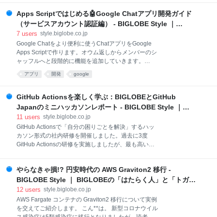
す。 BIGLOBEはオフィス生産性ツールとしてGoogle
Apps Scriptではじめる🤖Google Chatアプリ開発ガイド
Workspaceを使っています。コミュニケーションの中
心となるのがGoogle Chatですが、その機能は日々拡
（サービスアカウント認証編） - BIGLOBE Style ｜
張されています。2023年7月からは、Google Chat API
BIGLOBEの「はたらく人」と「トガッた技術」
7
users
style.biglobe.co.jp
から利用できる機能が大幅に増えました。 前回の記事
Google Chatをより便利に使うChatアプリをGoogle
では、仮想ユーザーとしてのGoogle Chatアプリ（チ
Apps Scriptで作ります。オウム返しからメンバーのシ
ャットボット）を開発する方法に焦点を当てました。
ャッフルへと段階的に機能を追加していきます。
今回はユーザーの代わりに動作するChatアプリを開発
Google Apps Scriptを使ってChatアプリを自作する
アプリ
開発
google
し、Google Chat APIの新機能を使った具体的な事例
Step0: 始める前の準備 Step1: 公式チュートリアルで
をご紹介します。 前回の記事と合わせて読んでいただ
オウム返しアプリを作る 作業1. Google Cloudプロジ
くことで、Chatアプリの開発で
ェクトの作成 作業2. Chat APIの有効化 作業3. OAuth同
GitHub Actionsを楽しく学ぶ：BIGLOBEとGitHub
意画面の構成 作業4. Google Apps Script をテンプレー
Japanのミニハッカソンレポート - BIGLOBE Style ｜
トから作成 スクリプトエディターにGoogle Cloudの
BIGLOBEの「はたらく人」と「トガッた技術」
11
users
style.biglobe.co.jp
プロジェクト番号を設定 スクリプトエディターでテス
GitHub Actionsで「自分の困りごとを解決」するハッ
ト用デプロイIDを確認 作業5. Google Chat APIの設定
カソン形式の社内研修を開催しました。過去に3度
オウム返しするか試してみる Step2: 機能を追加してラ
GitHub Actionsの研修を実施しましたが、最も高い評
ンダムボットを作る Google Chat
価となりました。 この記事では、研修の内容はもちろ
ん、研修の準備を通じて得た学びについてお話ししま
やらなきゃ損!? 円安時代の AWS Graviton2 移行 -
す。 研修の内容 第一部 事例共有 第二部 アイデア出し
第三部 実装 研修の結果 研修の準備で得た学び まとめ
BIGLOBE Style ｜ BIGLOBEの「はたらく人」と「トガッ
BIGLOBEの網干です。 GitHub Actionsを活用できる人
た技術」
12
users
style.biglobe.co.jp
を増やそうとGitHub Japan様とBIGLOBEでミニハッ
AWS Fargate コンテナの Graviton2 移行について実例
カソン形式の社内研修を開催しました。実はこのイベ
を交えてご紹介します。 こん**は。 新型コロナウイル
ントの前にも2回の研修を実施してきました。1回目は