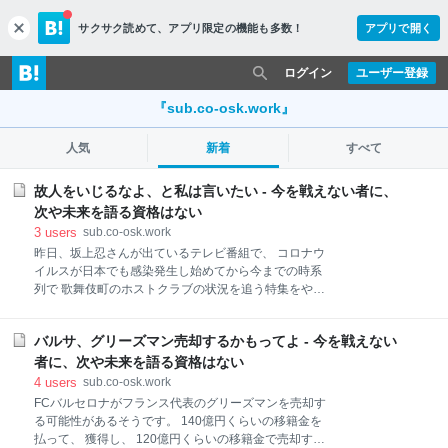
サクサク読めて、
アプリ限定の機能も多数！
アプリで開く
c
l
o
ログイン
ユーザー登録
s
e
『sub.co-osk.work』
人気
新着
すべて
故人をいじるなよ、と私は言いたい - 今を戦えない者に、
次や未来を語る資格はない
3
users
sub.co-osk.work
昨日、坂上忍さんが出ているテレビ番組で、 コロナウ
イルスが日本でも感染発生し始めてから今までの時系
列で 歌舞伎町のホストクラブの状況を追う特集をやっ
ていたんですが、 なんか演出に悪意を感じました。 コ
ロナウイルス問題で外出自粛、飲食店の営業自粛など
バルサ、グリーズマン売却するかもってよ - 今を戦えない
の 自粛ムードのなかで、どのように対処すれば良いか
という ホストとか経営者の苦悩みたいなのが描かれて
者に、次や未来を語る資格はない
いたんですが、 気になった演出が一点ありました。 そ
4
users
sub.co-osk.work
れは、 コロナウイルスの感染が拡大しつつあった時期
FCバルセロナがフランス代表のグリーズマンを売却す
に、 番組ナレーション「そんな中、ホスト達に衝撃を
る可能性があるそうです。 140億円くらいの移籍金を
与えたニュースが入ってきた」 画面表示「志村けんさ
払って、 獲得し、 120億円くらいの移籍金で売却する