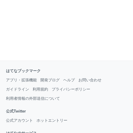
トリーのケーキ、 もう一つはタイの和菓子風のお菓子
です。 正直言って二つとも死ぬほど甘かったし、こっ
てりしてて甘さを引き立ててました。 家系ラーメンの
ようなこってりさに甘みが加わったら最凶でした。 そ
んな僕の一番のお気に入りスイーツは、 満願堂の芋
はてなブックマーク
アプリ・拡張機能
開発ブログ
ヘルプ
お問い合わせ
ガイドライン
利用規約
プライバシーポリシー
利用者情報の外部送信について
公式Twitter
公式アカウント
ホットエントリー