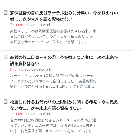
ん死去」 いやいやいや、 違うでしょ、それは違うでし
予定があるとこと。 高く買って安く売る ダメなビジネ
ょと。 その入ってきたニュースが 歌舞伎町のホストク
スマンの典型ですね。 そもそもの価格設定が適切かど
ラブでクラスター感染発生とか、 都内の接待を伴う飲
森保監督の首の皮はラーテル並みに分厚い - 今を戦えない
うかも分からないですが、 市場価値を見極めて獲得し
食の営業自粛が強化とかなら、 ホスト達に衝撃を与え
ないと、 チームにフィットしなかった場合（グリーズ
者に、次や未来を語る資格はない
るニュース って煽って良いと思いますけど、 志
マンは違いますが） 売却するにも安値で売れないし、
3
users
sub.co-osk.work
チームでは試合に出れなくて塩漬けになるし、 出場機
高校サッカーの静岡学園優勝の余韻冷めやらぬ中、 本
会減って市場価値下がるし、 で良いこと一つもないで
日はブログ名について、今さらながら振り返りつつ、
す。 まぁエンターテイメントなんて、 金持ちの道楽だ
大好きなサッカーについて語りたいと思います。 て
から、こんなもんか と思ってたところで、 コロナの影
か、静岡学園のメンバーに5人くらいセゾンFC出身者
響により、サッカー界で年俸減額？返還？調整が開始
がいて、 野洲高校に似た個人技重視のプレイスタイル
と。 最初に経営陣の給与見直した方が良いんじゃない
高雄の旅二日目～その① - 今を戦えない者に、次や未来を
だったことに皆さんお気づきでしたか？ ※：野洲高校
かと。
の優勝時のメンバーも大半がセゾンFC出身 私が小学
語る資格はない
生のころに聞いた話だとセゾンFCはサッカーコートの
3
users
sub.co-osk.work
端から端まで （半コートだったかもしれません）、 リ
ハーモニアス ホテル (首福大飯店) 今回の旅はハーモニ
フティングで一度もボールを落とさず運べないと入団
アスホテルというホテルに宿泊しました。 美麗島駅の
できないという話でした。 毎日のアップでも、実践し
駅近、かつ六合夜市も徒歩1分以内とアクセスは最高
ていると聞きました。 U23の日本代表の戦いっぷりに
で、 部屋も一泊5000円くらいで、プレデンシャルス
はがっかりしましたね。 森保監督が辞任、新監督就任
イートという、 無駄に二部屋ある広めの部屋で最高で
の流れになるなら、 今回の惨敗は意味あるものになっ
松屋におけるお代わりの上限回数に関する考察 - 今を戦え
した。 が、ホテル朝食は口に合わず・・・ 好物のスイ
たと思いますが、 そんな流れにもならなさそうです
カですら食べられず・・・ 仏教界のディズニーランド
ない者に、次や未来を語る資格はない
ね・・・。 去就は首の皮一枚繋がっている状態だと思
へ 高雄の旅二日目は、前回の旅で訪問出来なかった場
3
users
sub.co-osk.work
い
所を訪問しました。 最初に向かったのは、 佛光山記念
昔のmixi日記を回顧してみるシリーズ その⑫ 私が通
館という仏教界のディズニーランドと呼ばれる場所で
っていた大学近辺の松屋では、 定食のお代わり無料と
した。 高雄駅からバスに揺られ40分かかりましたが、
いう、貧乏学生が喜ぶキャンペーンをやっていまし