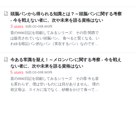
そこで降りたのは僕一人でした。 そもそもバス乗った
た。 昔は、私も遠慮がちで、お代わりっていったのに
瞬間にも、運転手さんにお前そこ行くの的な反応され
お代わりが出てこなかったことに 文句を言えない学生
ました。 一応、エクスペディアの観光名所で毎年表彰
頭脳パンから得られる知識とは？～頭脳パンに関する考察
でした。 今は周りから、結構なクレーマーと言われて
されている場所らしいです。 着いたら現地には人は結
いますが、 たくさん運動してもあまり体重が減らない
- 今を戦えない者に、次や未来を語る資格はない
構いました。 どんな場所かと言いますと中
ようになって 基礎代謝を失う代わりに図太さを身に着
3
users
sub.co-osk.work
けたのでしょうか。 嗚呼、こうして大人（おっさん）
昔のmixi日記を回顧してみるシリーズ その⑪ 関西で
になっていくのでしょうかね。 2006/9/25 昨日は、遅
は販売されていない頭脳パン。 食べると賢くなる、い
くまでメディアで勉強したり動物大百科（哺乳類編）
わゆる暗記パン的なパン（実在するパン）なのですが
を読んだりしていたので、友人と久々に松屋に行って
当時キャンペーン中だったのでキャンペーンに関する
来ました。 店舗によるらしいですが、日吉の松屋は定
考察です。 パンを食べることで賢くなれたかは、謎で
食のご飯のおかわりが無料なのでもちろん定食を注文
今ある常識を疑え！～メロンパンに関する考察 - 今を戦え
す。 2006/10/25 頭脳パンとは何か？（１９５５年代
しました。 まず一杯目を完食し、おかわりをたのむと
コピー） ◇ずのうパンとは小麦粉１００ｇ中ビタミン
ない者に、次や未来を語る資格はない
快く応じてくれました。まあ、当然ですね。 で二
B1を１７０ガンマ－以上含 有した頭脳粉で作られたパ
5
users
sub.co-osk.work
ンです。 ◇小麦ビタミンB1があたまをよくするとは
昔のmixi日記を回顧してみるシリーズ その⑧ 今も昔
「頭のよくなる本」の著者慶應義塾大教授林髞博士の
も変わらず、僕は甘いものには目がありません。 僕の
学説です。 ◇ずのうパンはこの学説に基いて作られて
祖父母は、スイカに塩でなく、砂糖をかけて食べてい
おります。 ◇ずのうパンを毎日良く食べてよく勉強し
たり、 更には餡子に甘さが足りないといって砂糖をか
て優秀な成績を上げて下さい。 頭脳パン連盟 （【伊藤
けて食べていたりするほど 甘党なので、その二人の影
製パン】頭脳パンホームページより） 大学生協でおな
響を受けたのだと思います。 （二人とも90歳を超えて
じみ？の頭脳パン。 現在その応募キャンペーン中なん
も、まだ健在なので甘いものは体に悪いという説は疑
ですけど プレゼントは何か？ 何枚シ
わしいです。） 僕は和菓子から洋菓子、さらには海外
のお菓子まで、 基本的には何でも食べます。 ただし、
そんな僕でも甘さに耐え切れず食べきれなかったもの
が二つあります。 一つはハワイのチーズケーキファク