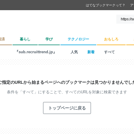
はてなブックマークって？
ア
経済
暮らし
学び
テクノロジー
おもしろ
『sub.recruittrend.jp』
人気
新着
すべて
ご指定のURLから始まるページへの
ブックマークは見つかりませんでし
条件を「すべて」にすることで、
すべてのURLを対象に検索できます
トップページに戻る