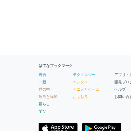
はてなブックマーク
総合
テクノロジー
アプリ・
一般
エンタメ
開発ブロ
世の中
アニメとゲーム
ヘルプ
政治と経済
おもしろ
お問い合
暮らし
学び