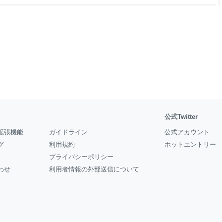
えます。 鈴木前監督は新卒で
園初勝利を挙げ、23歳の私はそ
当時の鈴木前監督とほ
公式Twitter
拡張機能
ガイドライン
公式アカウント
グ
利用規約
ホットエントリー
プライバシーポリシー
わせ
利用者情報の外部送信について