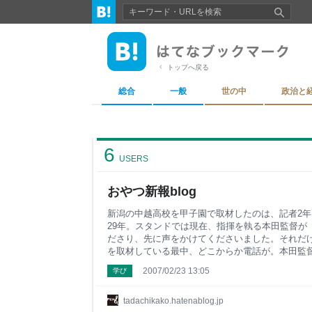
トップへ戻る
総合
一般
世の中
政治と
6
USERS
おやつ新報blog
新潟の中越高校を甲子園で取材したのは、記者2年目
29年。スタンドでは現在、指揮を執る本田監督が
ださり、先に声をかけてくださいました。それだ
を取材している最中、どこからか電話が。本田監
いる最中に突然、「いま、多田千香子さんが隣に
2007/02/23 13:05
学び
相手に言い、自身の携帯を私に差し出しました。え
祥先生」と、なつかしいフルネームが。そうだ、
ネームで呼んでくださっていたなあ。 ご縁が続い
tadachikako.hatenablog.jp