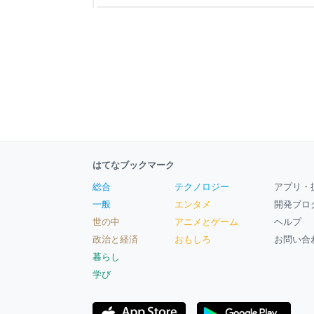
がなかった世代を思うと、なおさら奇跡のように思
中越に着任、野球部を率いて30年目にして、甲子
れに立ち会いました。ということは、いまの私は
はてなブックマーク
総合
テクノロジー
アプリ・
一般
エンタメ
開発ブロ
世の中
アニメとゲーム
ヘルプ
政治と経済
おもしろ
お問い合
暮らし
学び