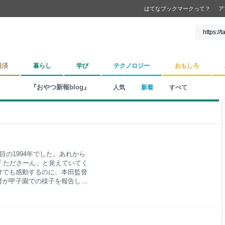
はてなブックマークって？
ア
経済
暮らし
学び
テクノロジー
おもしろ
『おやつ新報blog』
人気
新着
すべて
の1994年でした。あれから
「たださーん」と覚えていてく
けでも感動するのに、本田監督
督が甲子園での様子を報告して
います」と、スマホの向こうの
？もしや。 画面には「鈴木春
中越の先生方は、みなさんフル
ていること、コロナ禍で甲子園