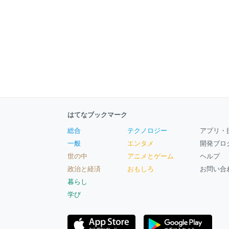
はてなブックマーク
総合
テクノロジー
アプリ・
一般
エンタメ
開発ブロ
世の中
アニメとゲーム
ヘルプ
政治と経済
おもしろ
お問い合
暮らし
学び