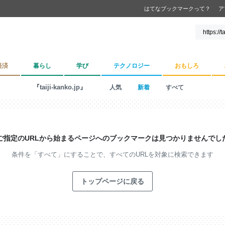
はてなブックマークって？
ア
経済
暮らし
学び
テクノロジー
おもしろ
『taiji-kanko.jp』
人気
新着
すべて
ご指定のURLから始まるページへの
ブックマークは見つかりませんでし
条件を「すべて」にすることで、
すべてのURLを対象に検索できます
トップページに戻る