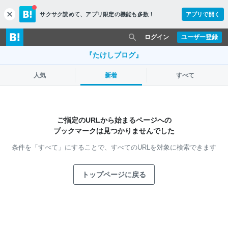
サクサク読めて、
アプリ限定の機能も多数！
アプリで開く
c
l
o
ログイン
ユーザー登録
s
e
『たけしブログ』
人気
新着
すべて
ご指定のURLから始まるページへの
ブックマークは見つかりませんでした
条件を「すべて」にすることで、
すべてのURLを対象に検索できます
トップページに戻る