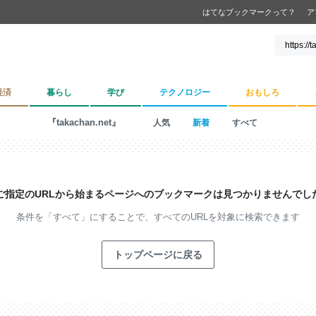
はてなブックマークって？
ア
経済
暮らし
学び
テクノロジー
おもしろ
『takachan.net』
人気
新着
すべて
ご指定のURLから始まるページへの
ブックマークは見つかりませんでし
条件を「すべて」にすることで、
すべてのURLを対象に検索できます
トップページに戻る