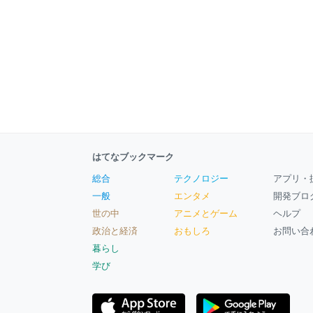
はてなブックマーク
総合
テクノロジー
アプリ・
一般
エンタメ
開発ブロ
世の中
アニメとゲーム
ヘルプ
政治と経済
おもしろ
お問い合
暮らし
学び