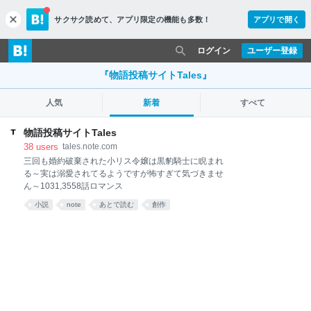
サクサク読めて、
アプリ限定の機能も多数！
アプリで開く
c
l
o
ログイン
ユーザー登録
s
e
『物語投稿サイトTales』
人気
新着
すべて
物語投稿サイトTales
38
users
tales.note.com
三回も婚約破棄された小リス令嬢は黒豹騎士に睨まれ
る～実は溺愛されてるようですが怖すぎて気づきませ
ん～1031,3558話ロマンス
小説
note
あとで読む
創作