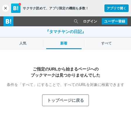
サクサク読めて、
アプリ限定の機能も多数！
アプリで開く
c
l
o
ログイン
ユーザー登録
s
e
『タマチヤンの日記』
人気
新着
すべて
ご指定のURLから始まるページへの
ブックマークは見つかりませんでした
条件を「すべて」にすることで、
すべてのURLを対象に検索できます
トップページに戻る