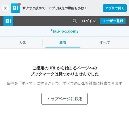
サクサク読めて、
アプリ限定の機能も多数！
アプリで開く
c
l
o
ログイン
ユーザー登録
s
e
『tau-log.com』
人気
新着
すべて
ご指定のURLから始まるページへの
ブックマークは見つかりませんでした
条件を「すべて」にすることで、
すべてのURLを対象に検索できます
トップページに戻る