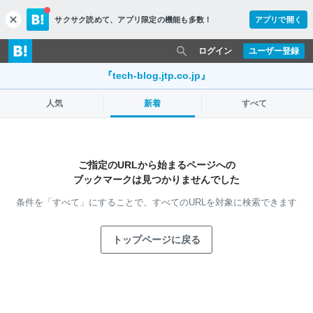
サクサク読めて、
アプリ限定の機能も多数！
アプリで開く
c
l
o
ログイン
ユーザー登録
s
e
『tech-blog.jtp.co.jp』
人気
新着
すべて
ご指定のURLから始まるページへの
ブックマークは見つかりませんでした
条件を「すべて」にすることで、
すべてのURLを対象に検索できます
トップページに戻る