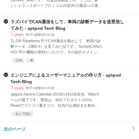
(@neko_suki)です。 先進技術調査グループでは、新
: 仕様検討 & 原理試作 (3ヶ月) フェーズ2 : 設計試作
しいトランスポートプロトコルのQUICの製品への適用
(2019/6月〜12月) 基板/筐体設計 ヘテロコアのSystem
を検討しています。今回の記事では、自社が主に扱う
on a chip (SoC)のソフト設計 FPGA設計 事前走行テス
高頻度なデータの伝送における課題のひとつをQUICを
ト おわりに 開発の背景 従来、弊社で
ラズパイでCAN通信をして、車両の診断データを送受信し
適用したらどうなるかを評価してみました。 目次は以
下の通りです。 QUICとは Head of Line (HoL)
てみた - aptpod Tech Blog
Blocking とは 実験内容 実験結果 まとめ 参考文献
7
users
tech.aptpod.co.jp
QUICとは QUICとは、Googleが提案・実装をし、現
TL;DR Raspberry PiでCAN通信を動かして、車両の診
在IETFで標準化が行われているプロトコルです。(区別
断データ（OBD-II）を見てみた話です。 SocketCANの
のため、前者はgQUIC、後者はiQUICと呼ばれていま
ISO-TPの機能が便利だったので、その紹介がメインに
す)。2020年の中頃にはRFCが発行される予定です。
なります。 はじめに この記事はaptpod Advent
CAN
車
QUICはUDPベースの信頼性のある接続を提供するト
Calendar 2019の24日目の記事です。 お送りするの
ランスポートプロトコルです。QUICではコネクション
は、組み込みソフトチームの松下です。 TL;DR はじめ
上に仮想的なストリームを生成し
に 背景と目的 車両診断とは？ 準備 確認環境
エンジニアによるユーザーマニュアルの作り方 - aptpod
Raspberry Pi CAN通信用モジュール CAN通信の環境
Tech Blog
構築 下準備 can-utilsをインストール CAN Interfaceの
3
users
tech.aptpod.co.jp
有効化 SocketCAN interfaceの設定 車両に接続する
aptpod Advent Calendar 2019の19日目担当、Webチ
OBD-II通信の環境構築 OBD-II通信とは？ ISO 15765-2
ームの蔵下です。普段は、自社プロダクトのUIを
ISO-TP 実際に使ってみると… can-isotpのカーネルモ
Reactでゴリゴリ書きつつ、社内のお酒好きを集めて
ジュールをビルド&インストールする
不定期で飲み会を開いています🍶（飲みのお誘いお待
あとで読む
ちしています） みなさんの会社では誰がユーザーマニ
ュアルを作成していますか？ 数百人規模の大きな会社
であれば専属のマニュアル作成チームがあるかもしれ
次のページ
ません。aptpodでも専属のチームがいてくれたら心強