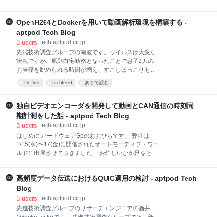
SageMaker（以下、SageMaker）を使って実装したい
RoboMakerを使って行っています。当ブログでも、
要望がありました。しかし、プロジェクトで利用して
RoboMakerを使ったシミュレーションを以前取り上げ
いたフレームワークはfastaiであるために簡単に
OpenH264とDockerを用いて動画解析環境を構築する -
ています。 tech.aptpod.co.jp 現在は、シミュレーショ
SageMaker上で実行できな
ン上のロボットにdepthカメラを取り付け、depth情報
aptpod Tech Blog
を収集できるようにしています。 このdepth情報です
3
users
tech.aptpod.co.jp
が、32bit浮動小数点数のバイナリ列のため、そのまま
先端技術調査グループの南波です。ウイルスは大変な
では可視化して確認することができません。ROS用の
状況ですが、原則自宅勤務となったことで息子2人の
ツールを使って可視化することはできますが、弊社の
お昼寝を眺められる時間が増え、すこしほっこりもし
Visual M2Mなら、ROSトピックとして流れる画像をネ
ています☺️ さて、今回は最近のお仕事の中で intdash
Docker
techfeed
あとで読む
ットワーク越しに確認することができるため、これを
のサーバーに蓄積されているH.264の動画データを解
利用します。その時必要になるのは、depth情報の
析したい H.264のライセンスはもちろんクリーンに対
ROSトピックをjpegに変換して、それを別
処したい プロダクト投入時には Amazon ECSなども
独自ビデオエンコーダを開発して動画とCAN通信の時刻同
利用してスケールさせたいので、解析環境はDocker上
期計測をした話 - aptpod Tech Blog
に用意したい といった課題に対しOpenH264をDocker
3
users
tech.aptpod.co.jp
上で利用する方法を調査・検証したので、その内容の
はじめに ハードウェアGpのおおひらです。 弊社は
共有です。 背景 過去の独自ビデオエンコーダの記事で
1/15(水)〜17(金)に開催されたオートモーティブ・ワー
もご紹介あったように、弊社ではH.264のコーデック
ルドに出展させて頂きました。 お忙しいなか足をとめ
で圧縮された動画データを収集・伝送・保存・可視化
てブースに立寄って頂いた皆様、大変ありがとうござ
するために必要となるハードウェア／ソフトウェアの
いました。 car.watch.impress.co.jp www.nikkan.co.jp
開発にも力を入れています。 となると、もちろん次の
高頻度データ伝送におけるQUIC適用の検討 - aptpod Tech
本記事ではブースにて初お披露目となったビデオエン
ステップとしては「
コーダ試作品の開発経緯を紹介させて頂きます。 はじ
Blog
めに 開発の背景 課題1：イメージセンサ撮像〜打刻の
3
users
tech.aptpod.co.jp
タイミング管理 課題2：複数のカメラを使用してデー
先進技術調査グループのリサーチエンジニアの酒井
タ分析する際の不正確さ 課題解決にむけて フェーズ1