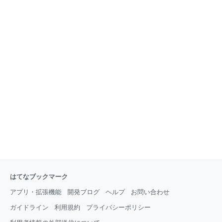
いのですが、絶賛成長中のスタートアップということ
もありまだ専属チームはありません。 そのような中で
も、手塩にかけて開発したプロダクトを多くのユーザ
ーに使っていただくためには、ユーザーマニュアルは
欠かせません。我らaptpodのエンジニアが、エンジニ
アならではのアプローチでユーザーマニュアルを作っ
た方法を紹介します。 自動でできるところは自動で！
バージョン管理でデグレな
はてなブックマーク
アプリ・拡張機能
開発ブログ
ヘルプ
お問い合わせ
ガイドライン
利用規約
プライバシーポリシー