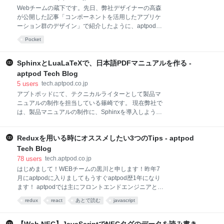
ーネントのファイル分け、コード全体の品質を担保で
Webチームの蔵下です。先日、弊社デザイナーの高森
きるよう様々な工夫があり、入社する前から知ってい
が公開した記事「コンポーネントを活用したアプリケ
れば…と思うことも多くありましたのでそれらについ
ーション群のデザイン」で紹介したように、aptpodで
て今回ご紹介しようと思います。 コンポーネントのフ
はフロントエンドエンジニアとデザイナーとで、頻繁
ァイル構成 まずコンポーネントとはWebページのビュ
Pocket
に議論を重ねながら開発を進めています。 開発中もコ
ーを切り出した部品、つまりボタンやアイコン、また
ミュニケーションを取り合うことでお互いの認識齟齬
それらを含む集合体であるヘッダ
は減らせるのですが、実装着手前にデザイン面で不確
SphinxとLuaLaTeXで、日本語PDFマニュアルを作る -
定要素が多いほど手戻りの手間（工数）が膨らんでし
aptpod Tech Blog
まいます。 実装着手前にすべての不確定要素を解消す
5
users
tech.aptpod.co.jp
ることは難しいですが、開発中に議論になりやすいポ
アプトポッドにて、テクニカルライターとして製品マ
イントにはいくつかのパターンがありました。それを
ニュアルの制作を担当している篠崎です。 現在弊社で
実装着手前のデザインレビューで確認できるようにチ
は、製品マニュアルの制作に、Sphinxを導入しようと
ェックリストとしてまとめましたので紹介します。 チ
しています。Sphinxは、1つの原稿ファイルから
ェックリスト 現在もブラッシュアップ中のチェックリ
HTML、PDF等を出力できるドキュメントジェネレー
ストです。アプリケーションごとにチェック項目は変
Reduxを用いる時にオススメしたい3つのTips - aptpod
ターです。この記事では、SphinxにLuaLaTeXを組み
わりますが、議論になりやすい項目を中心に解説しま
合わせて日本語PDFを生成する方法を探ってみまし
Tech Blog
す。 1. 画面
た。 背景 SphinxでLuaLaTeXを使う設定 (A)
78
users
tech.aptpod.co.jp
LuaLaTeXを使用する (B) LaTeXドキュメントクラスと
はじめまして！WEBチームの黒川と申します！昨年7
してltjsbookを使用する (C) Polyglossiaパッケージを
月にaptpodに入りましてもうすぐaptpod歴1年になり
読み込まないようにする (D) サンセリフ系フォント、
ます！ aptpodでは主にフロントエンドエンジニアとし
ゴシック系フォントを指定する（AXISフォントを使用
てReact/TypeScriptを用いて、お客様向けアプリケー
redux
react
あとで読む
javascript
するため） (E) デフォルトのフォントをサンセリフ
ションのUI部分を実装しております。 ご存じの方も多
系、ゴシック系に変更する（AXISフォントを使用する
いように、Reactの状態管理にはいくつか方法があ
ため） おわりに、今後に向
り、何を用いるべきかなどでしばしば議論が起こりが