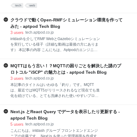
証」とは 例えば、ブラウザで一般的なウェブサイトを
Cargo.tomlの編集 サービスに接続するためのコード追
tech
web
閲覧するとき、HTTPS (HTTP+TLS) が利用されます。
加 GUIアプリの動作確認 デスクトップアプリとしての
TLS のレイヤーでは、サーバから
利用 まとめ はじめに こんにちは、aptpod Advent
Calendar 2023 12月19日担当のアプトポッドの組み込
クラウドで動くOpen-RMFシミュレーション環境を作って
みソフトエンジニアの影山です。 弊社ではエッジデバ
みた - aptpod Tech Blog
イスで動くソフトウェアにRustを採用して、開発を進
3
users
tech.aptpod.co.jp
めております。 私もアプトポッドに入社してからRust
intdashを介してRMF WebとGazeboシミュレーション
を本格的に勉強していくつかの開発にも携わってきま
を実行している様子（詳細な動画は最後の方にありま
した。 一般的に何かのWebサービスを使おうとした場
す） 本記事の内容 こんにちは、Aptpodのエンジニア
合、開発時ははCLIで利用できるだけで基本的には事
の影山と申します。普段はintdash CONTROL
足りますが、とっつきやすさだったり、情報の閲覧性
CENTER関係の開発を担当しています。 昨年の
を考えるとGUIがあった
MQTTはもう古い！？MQTTの困りごとを解決した謎のプ
ROSCon JPでも基調講演がありましたが、フリートの
群制御のためのプラットフォームとして、オープンソ
ロトコル "iSCP" の魅力とは - aptpod Tech Blog
ースで開発が進められているOpen-RMFの名前を聞く
3
users
tech.aptpod.co.jp
ことが近頃増えている気がします。 本記事では、話題
本記事のタイトルはいわゆる「釣り」です。MQTT
のOpen-RMFと弊社製品のintdashを使って、クラウド
は、最近ではMQTT5がリリースされるなど現在でも進
を介してフリートを管理することを目的として、AWS
化を続けている、とても洗練された使いやすいプロト
上にOpen-RMF検証のためのシミュレーション環境を
コルです（本記事にMQTTを貶める意図は一切ありま
構築する手順を紹介したいと思います。 intdashを用
せん）。 弊社アプトポッドでは、MQTTよりもターゲ
いた事例の紹介とはなっていますが、内容はOpen-
Next.js とReact Query でデータを表示したり更新する -
ットを絞ったニッチな領域に向けた独自プロトコル
RMFを試してみたいという方へ向けて、Open
“iSCP” を開発しております。本記事では、せっかく釣
aptpod Tech Blog
られてくださった皆様に、その “iSCP” の魅力について
5
users
tech.aptpod.co.jp
少しばかりご紹介できればと思います。 なお、本記事
こんにちは。intdash グループ フロントエンドエンジ
は aptpod Advent Calender 2022 の 21日目としてお
ニアの佐藤です。 Next.js を使った管理画面を作成す