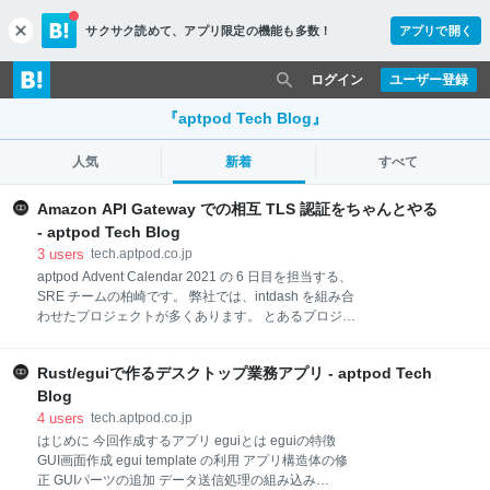
サクサク読めて、
アプリ限定の機能も多数！
アプリで開く
c
l
o
ログイン
ユーザー登録
s
e
『aptpod Tech Blog』
人気
新着
すべて
Amazon API Gateway での相互 TLS 認証をちゃんとやる
- aptpod Tech Blog
3
users
tech.aptpod.co.jp
aptpod Advent Calendar 2021 の 6 日目を担当する、
SRE チームの柏崎です。 弊社では、intdash を組み合
わせたプロジェクトが多くあります。 とあるプロジェ
クトでは、車両に設置するエッジコンピュータが
Amazon API Gateway を利用した API と通信する、と
Rust/eguiで作るデスクトップ業務アプリ - aptpod Tech
いうカスタマイズ部分があります。 先日このプロジェ
クトで、エッジコンピュータと Amazon API Gateway
Blog
の通信に、セキュリティ強化のため相互 TLS 認証を導
4
users
tech.aptpod.co.jp
入することになりました。 今回は、Amazon API
はじめに 今回作成するアプリ eguiとは eguiの特徴
Gateway の相互 TLS 認証での課題を解決し、より厳
GUI画面作成 egui template の利用 アプリ構造体の修
格に導入する方法をご紹介します。 「相互 TLS 認
正 GUIパーツの追加 データ送信処理の組み込み