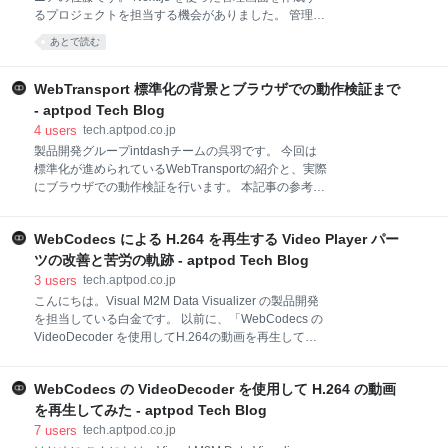
送りします。 はじめに お久しぶりです。VPoPの岩田
るプロジェクトを担当する機会がありました。 管理画
です。昨年1月末に QUIC DATAGRAMに関する記事 を
面は「頻繁にデータが更新されることがない」、「同
あとで読む
書いてから、忙しさにかまけてテックブログ投稿をサ
時アクセスはあまり起きない」という前提の元に作成
ボっていたら、なんと2年弱もの長い年月が過ぎ去っ
することが多いと考えています。 なのでサーバー、表
ていました。これはイカンということで、重い腰を
示ともにパフォーマンス的に無駄なリクエストを投げ
WebTransport 標準化の背景とブラウザでの動作検証まで
たくはありません。 それを解決するため、プロジェク
- aptpod Tech Blog
トにReact Query を導入しました。 今回はその導入事
4
users
tech.aptpod.co.jp
例をご紹介したいと思います。 SSRを使用してデータ
製品開発グループintdashチームの呉羽です。 今回は
を表示する データを更新する まとめ SSRを使用して
標準化が進められているWebTransportの紹介と、実際
データを表示する SSR については下記のリンクが参
にブラウザでの動作検証を行います。 本記事の参考資
考になります。 nextjs.org まずサーバーサイドは
料として、Webの標準化団体W3C（World Wide Web
getServerSideProps でデータを取得します。 //
Consortium）が公開しているWebTransport Explainer
index.tsx const USER_K
WebCodecs による H.264 を再生する Video Player パー
を用いています。 WebTransportとは何か
WebTransportとは、ブラウザとサーバー間での利用を
ツの改善と苦労の軌跡 - aptpod Tech Blog
目的とした新しい双方向通信プロトコルです。ではな
3
users
tech.aptpod.co.jp
ぜ今さら双方向通信プロトコルなのでしょうか？
こんにちは。Visual M2M Data Visualizer の製品開発
WebTransport標準化の目的 まず現状の課題をお伝え
を担当している白金です。 以前に、「WebCodecs の
します。Web上の双方向通信プロトコルとして
VideoDecoder を使用してH.264の動画を再生してみ
WebSocketが存在しますが、WebSocketは単一のTCP
た」の記事を紹介させていただきました。
コネクション上で動作します。ゆえにTCPによるメッ
tech.aptpod.co.jp その後、弊社が提供するVisual M2M
セージの到達保証と順序保証が提供されますが、それ
WebCodecs の VideoDecoder を使用して H.264 の動画
Data Visualizer に含む標準ビジュアルパーツ「Video
らが不要なユー
Player パーツ」に WebCodecs の VideoDecoder を適
を再生してみた - aptpod Tech Blog
用した結果、複数の課題が改善できましたので、改善
7
users
tech.aptpod.co.jp
結果と苦労の軌跡について紹介したいと思います。