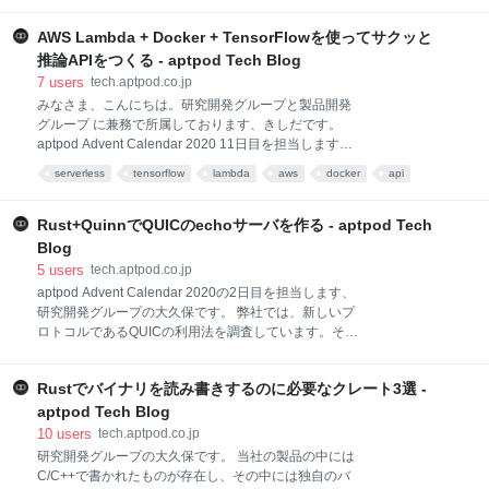
QUIC DATAGRAM 自体は、提
トワークを計測してみた」の続きになります。
tech.aptpod.co.jp 今回の記事では、以下の2つを紹介
AWS Lambda + Docker + TensorFlowを使ってサクッと
します。 モバイルルーターをWi-Fi STATION SH-52A
推論APIをつくる - aptpod Tech Blog
に固定して行った4G/5G のping/iperf3 の計測結果
7
users
tech.aptpod.co.jp
4G/5G でのTCP/QUIC/UDP の計測結果 計測機材の紹
みなさま、こんにちは。研究開発グループと製品開発
介 計測場所の紹介 ネットワーク計測の結果 pingの計
グループ に兼務で所属しております、きしだです。
測 iperf3の計測 UDPの結果 TCPの結果 トランスポー
aptpod Advent Calendar 2020 11日目を担当します。
トプロトコルの評価 実験内容 評価結果 TCPの結果
今回は機械学習に関わるエンジニア向けに、最近AWS
QUICの結果
serverless
tensorflow
lambda
aws
docker
api
がリリースしたAWS Lambdaの新機能を利用して、サ
クッと推論APIを作るネタをご紹介します。
aws.amazon.com 推論をすばやくAPI化する意義 その
Rust+QuinnでQUICのechoサーバを作る - aptpod Tech
前に、推論箇所をAPIとしてすばやく用意できる必要
Blog
性について簡単に触れたいと思います。 機械学習関係
5
users
tech.aptpod.co.jp
の案件では、お客様側も理解できるKPIを立てること
aptpod Advent Calendar 2020の2日目を担当します、
が非常に重要視されています。例えば「モデルの正解
研究開発グループの大久保です。 弊社では、新しいプ
率を〜にしたい」や「モデルの動く速さを〜にした
ロトコルであるQUICの利用法を調査しています。そこ
い」などですね。これらの具体的な数値はお客様と議
で今回は、RustのQUIC実装の1つであるQuinnを用い
論を重ね、お互いにしっくりくる数値に落とし込む必
て、受け取ったリクエストをそのままクライアントへ
要があるのですが、これがとてもむずかしいのです。
Rustでバイナリを読み書きするのに必要なクレート3選 -
返送するechoサーバを実装してみます。RustのQUIC
なぜでしょうか。 お客
実装には、他にquicheというものもありますが、
aptpod Tech Blog
Quinnはtokioの上に実装されているため、Rustの
10
users
tech.aptpod.co.jp
async機能を活用して楽に書くことができます。 構成
研究開発グループの大久保です。 当社の製品の中には
quinn-echo-serverとquinn-echo-clientという2つのク
C/C++で書かれたものが存在し、その中には独自のバ