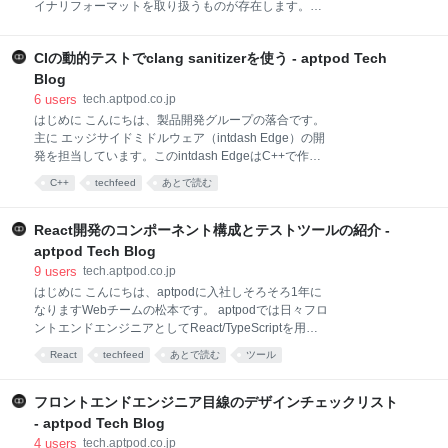
レートを作り、それぞれのCargo.tomlに以下の依存関
イナリフォーマットを取り扱うものが存在します。既
係を追記します。 [dependencies] anyhow = "1" clap =
存のコードとやり取りするようなRustのプロジェクト
"3.0.0-beta.2" futures = "0.3"
を起こすためには、その独自のバイナリフォーマット
CIの動的テストでclang sanitizerを使う - aptpod Tech
をRustで取り扱えるようにしなければなりません。し
かしながら、Rustの標準ライブラリの機能だけでは、
Blog
バイナリの読み書きは意外と面倒になります。そのた
6
users
tech.aptpod.co.jp
め、今回はRustでバイナリを扱うのならぜひ知ってお
はじめに こんにちは、製品開発グループの落合です。
きたいクレートを3つご紹介します。 byteorder
主に エッジサイドミドルウェア（intdash Edge）の開
byteorderはその名の通り、バイトオーダ、つまりエン
発を担当しています。このintdash EdgeはC++で作成
ディアンを扱うためのクレートです。使い方はシンプ
しているのですが、言語が何であろうと「面倒な事は
C++
techfeed
あとで読む
ルで、ByteOrderトレイトと、BigEndian, LittleEndian,
自動化したい」ですよね。そして、特に面倒なのは
NativeEndianのうち自分が扱いたいエンディアンをイ
「テスト」じゃないでしょうか？ そんな訳で、
ンポートすれば、バッファと数値型の間で
intdash Edgeのプロジェクトで使用している「CIでの
React開発のコンポーネント構成とテストツールの紹介 -
動的テスト」を紹介させて頂こうと思います。「CIで
aptpod Tech Blog
テストなんて当たり前でしょ」と言われる気もします
9
users
tech.aptpod.co.jp
が、clangのsanitizerを使っている記事は意外と少ない
はじめに こんにちは、aptpodに入社しそろそろ1年に
気がするので今回記事にしてみました。 え、なんで
なりますWebチームの松本です。 aptpodでは日々フロ
valgrindではなくsanitizerを使っているかですか？単純
ントエンドエンジニアとしてReact/TypeScriptを用い
に検知できるエラーが多いのが理由です。 はじめに CI
た、お客様向けアプリケーションのUIを実装していま
で行っているテスト 開発環境の準備 動的テスト
React
techfeed
あとで読む
ツール
す。 Reactは実は入社してから初めて触ったフレーム
Address Sanitizer Undef
ワークでしたが、頼れる先輩方のサポートもありつつ
日々成長を感じながら開発に励んでいます。 入社当初
フロントエンドエンジニア目線のデザインチェックリスト
から開発に関するノウハウやコードに関する考え方な
- aptpod Tech Blog
ど、具体的なプログラムのプロジェクト構成やコンポ
4
users
tech.aptpod.co.jp