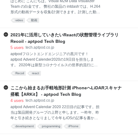
はじめに こんにちは。Visual M2M Data Visualizer
Visual M2M Data Visualizer を利用した動画ストリー
Team の白金です。 弊社の製品の intdashでは、H.264
ミング再生に興味がある方、または WebCodecs の
形式の動画データを収集/計測できます。計測した動画
VideoDecoder を利用中・利用したい方のお役に立て
データは、Fragmented MP4 のフォーマットを使用し
video
動画
たら嬉しいです。 WebCodecs
たライブ動画をストリーミング再生したり、計測した
動画を後から確認するためにHLSのフォーマットで再
生する機能があります。 今回は、ライブ動画の再生機
2021年に活用していきたいReactの状態管理ライブラリ
能を改善するための施策として 先日 Google Chrome
Recoil - aptpod Tech Blog
の Version 94 でリリースされた WebCodecs の機能に
5
users
tech.aptpod.co.jp
含まれる VideoDecoder を使用して、H.264 のライブ
aptpodフロントエンドエンジニアの黒川です！
動画をストリーミングで再生を試してみたのでご紹介
aptpod Advent Calender2020の19日目を担当しま
します。 はじめに WebCodecs とは VideoDecoder を
す。 2020年は新型コロナウイルスの世界的流行によ
使用することで解決したい課題 課題 1: 欠損時の各動
り全てが一変した年でした。 オリンピックも延期にな
画フレームのタイ
Recoil
react
りましたし、私達の生活様式や働き方、価値観まで変
わりました。 そんな2020年にReactの状態管理を大き
く変えるライブラリがリリースされました。それが
ここから始まるお手軽地形計測 iPhoneへLiDARスキャナ
Recoilです。 Recoilについては、私の以前書いた記事
搭載【ARKit】 - aptpod Tech Blog
でも名前だけ触れました。 2020年の5月に行われた
4
users
tech.aptpod.co.jp
React Europe2020で発表され、瞬く間に注目を浴び
aptpod Advent Calendar 2020 22日目の記事です。担
まして、2020年12月現在GitHubスター数1万を超える
当は製品開発グループの上野と申します。一昨年、昨
なかなかの人気ライブラリとなっております。 とはい
年と引き続きとなりまして今年もiOSの記事を書かせ
え、npm trendsなどを見ても、同じく状態管理ライブ
ていただきます。 はじめに LiDARとは LiDARスキャ
ラリであるReduxやMobXには大きく水をあけられて
development
programming
iPhone
ナが搭載される前との精度の違い LiDARスキャナのデ
おり、まだまだ実際に使われ
ータに触れてみる LiDARスキャナ使って点群を検出し