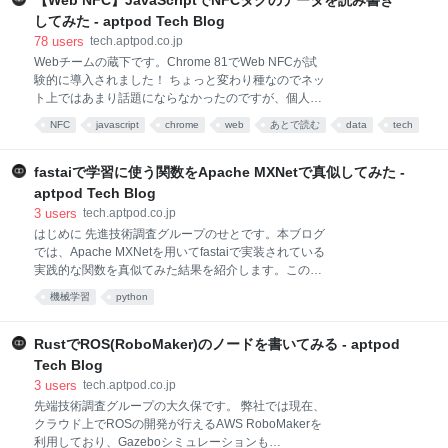
【Web NFC】JavaScriptでNFCタグのデータを読み書き
ちです。代表的なものだけでも、標準APIを用いる
してみた - aptpod Tech Blog
useStateとContextやデファクトスタンダードとなって
78
users
tech.aptpod.co.jp
きているRedux、そして新興のRecoilがあります。 弊
Webチームの蔵下です。Chrome 81でWeb NFCが試
社のWEBチームではReduxを採用するケースが多いで
験的に導入されました！ ちょっと変わり種なのでネッ
す。私もReduxについては一通りの知識と経験は持っ
ト上ではあまり話題にならなかったのですが、個人的
ていたつもりだったのですが、先日担当させていただ
にはビッグニュースでした。 Web NFCを使うと、下
いたプロジェクトで初めてReduxの設計に取り組んだ
NFC
javascript
chrome
web
あとで読む
data
tech
記のTweetのような実在するカードとWebサイトを組
ところ、自分がReduxの思想や勘所につい
blog
み合わせたゲームなどが実装できます！ すごい！ 🏷️
Web NFC reaches a key milestone - it is coming soon!
fastaiで学習に使う関数をApache MXNetで真似してみた -
Check out https://t.co/wC4Sx6Rpu8
aptpod Tech Blog
pic.twitter.com/MmsIDHGNjy— Chrome for
3
users
tech.aptpod.co.jp
Developers (@ChromiumDev) 2019年12月17日 勢い
はじめに 先進技術調査グループのせとです。本ブログ
のままにWeb NFCを触ってみたので、ソースコードを
では、Apache MXNetを用いてfastaiで実装されている
交えて使い方を紹介します。 Web NFCとは？ Web
実践的な関数を真似てみた結果を紹介します。この試
NFCとは、JavaScript
みのゴールは、完全一致の結果を目指すのではなく同
機械学習
python
じような傾向を得られるかを目指したものになりま
す。完全一致を目指したいところですが、各フレーム
ワークで用意しているモデルの構造が少し違ったり、
RustでROS(RoboMaker)のノードを書いてみる - aptpod
各関数の計算方法が異なるので結果が等しくなりませ
Tech Blog
んでした。もちろん、他方に併せて関数を自作すれば
3
users
tech.aptpod.co.jp
ほとんど一致する結果を得ることができますが実装の
先端技術調査グループの大久保です。 弊社では現在、
コストが高かったため、今回は行いませんでした。 モ
クラウド上でROSの開発が行えるAWS RoboMakerを
チベーション 弊社のプロジェクトでAI部分をAmazon
利用しており、Gazeboシミュレーションも