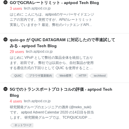
てみた LiDARスキャナによる地形計測の為に 算出した
GOでGCRAレートリミット - aptpod Tech Blog
点群データを伝送する 取得した画像データを伝送する
3
users
tech.aptpod.co.jp
最適化されたメッシュデータを伝送する 最適化された
はじめに こんにちは、aptpodのサーバーサイドエンジ
メッシュデータの取得方法 さいごに はじめに 皆さん
ニアの宮内です。 突然ですが、APIのレートリミット
はつい先日発売されたばかりのiPhone 12は購入され
実装していますか？ 最近、弊社のバックエンドAPIで
ましたか？ 私個人としてはiPhone12 miniを購入した
もレート制限を実装しました。 Generic Cell Rate
のですがiPhone SEの第1世代を彷彿とさせる角ばった
Algorithm (GCRA) を使ったのですが、 このアルゴリ
デザインと小ささが良いですね、指紋認証が無いのが
quic-go が QUIC DATAGRAM に対応したので早速試して
ズムが面白かったので、今回はこのGCRAについて
痛い所ですが... そ
と、GoでGCRAを利用したレートリミットについて説
みる - aptpod Tech Blog
明します。 Leaky Bucketについて GCRAの説明に入る
29
users
tech.aptpod.co.jp
前に、GCRAはLeaky Bucketを再現するアルゴリズム
はじめに VPoP として弊社の製品全体を統括しており
であるため、 まずはLeaky Bucketの理解からしていき
ます、岩田です。 弊社では以前から、自社製品が使用
ましょう。 と言っても、深くは触れません。
する通信方式の下回りとして QUIC を使用することが
Wikipedia. Leaky_bucket が詳しいので、詳細はこち
できないか 、継続的に調査や検討を行ってきました。
QUIC
ブラウザ最新動向
Web標準
HTTP
techfeed
らで。 Leaky Bucketとはトラフィックシェーピングや
QUIC が HTTP/3 をメインターゲットとして最低限の
ポリシングで良く利用されるアルゴリズムで
あとで読む
仕様策定を進める方向になって以降、QUIC 検討に対
する社内の熱量も多少減退してはいたものの、昨年の
5Gでのトランスポートプロトコルの評価 - aptpod Tech
WebTransport 周辺の動きを受けて、再度勢いを取り
Blog
戻しつつあります。 QUIC DATAGRAM は、QUIC を
4
users
tech.aptpod.co.jp
HTTP 向けの ベターTCP としてだけではなく、UDPベ
研究開発グループのエンジニアの酒井 (@neko_suki)
ース であることを生かしたユースケースで利用できる
です。 aptpod Advent Calendar 2020 の14日目を担当
ようにするための追加仕様で、UDP Like な通信を導
します。 研究開発グループでは、TCP/QUIC/UDP な
入することで QUIC の用途を映像伝送やゲームなどの
どのトランスポートプロトコルの製品適用に向けた検
リアルタイム通信に拡張しようとするもの です。
ネットワーク
証を行っています。 今回の記事は前回の「5Gのネッ