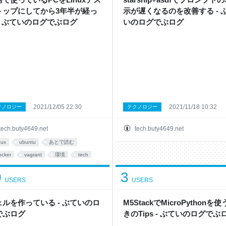
トップにしてから3年半が経っ
示が遅くなるのを改善する - 
 - ぶていのログでぶログ
いのログでぶログ
2021/12/05 22:30
2021/11/18 10:32
クノロジー
テクノロジー
tech.buty4649.net
tech.buty4649.net
nux
ubuntu
あとで読む
ocker
vagrant
環境
tech
0
3
USERS
USERS
ェルを作っている - ぶていのロ
M5StackでMicroPythonを
でぶログ
きのTips - ぶていのログでぶ