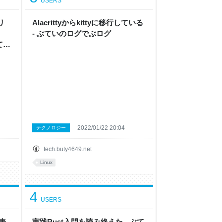
USERS
リ
Alacrittyからkittyに移行している
- ぶていのログでぶログ
ぶてい
2022/01/22 20:04
テクノロジー
tech.buty4649.net
Linux
4
USERS
の表
実践Rust入門を読み終えた - ぶて