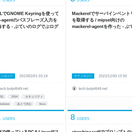
USERS
USERS
LでGNOME Keyringを使って
Mackerelでサーバインベント
h-agentのパスフレーズ入力を
を取得する / mipsel向けの
略する - ぶていのログでぶログ
mackerel-agentを作った - 
のログでぶログ
2023/02/01 03:18
2022/12/30 15:50
クノロジー
テクノロジー
tech.buty4649.net
tech.buty4649.net
SL
SSH
セキュリティ
indows
あとで読む
linux
1
8
USERS
USERS
で使っているPCをLinuxデス
starship+asdfでプロンプト