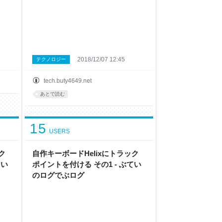
2018/12/07 12:45
テクノロジー
tech.buty4649.net
あとで読む
15
USERS
ク
自作キーボードHelixにトラック
てい
ポイントを付ける その1 - ぶてい
のログでぶログ