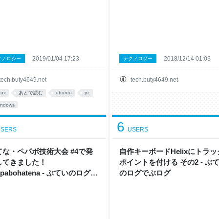
2019/01/04 17:23
2018/12/14 01:03
クノロジー
テクノロジー
tech.buty4649.net
tech.buty4649.net
nux
あとで読む
ubuntu
pc
indows
6
SERS
USERS
てな・ペパボ技術大会 #4で発
自作キーボードHelixにトラッ
してきました！
ポイントを付ける その2 - ぶ
epabohatena - ぶていのログで
のログでぶログ
ログ