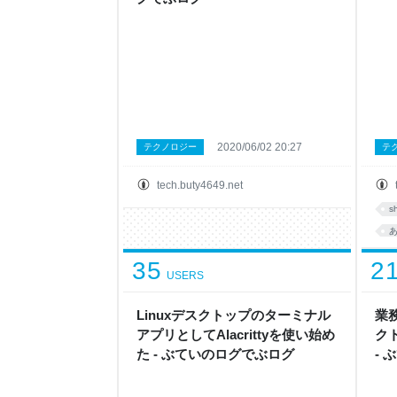
2020/06/02 20:27
テクノロジー
テ
tech.buty4649.net
sh
35
2
USERS
Linuxデスクトップのターミナル
業務
アプリとしてAlacrittyを使い始め
ク
た - ぶていのログでぶログ
-