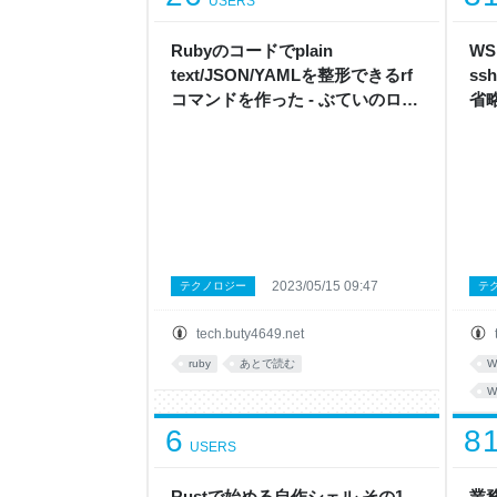
USERS
Rubyのコードでplain
WS
text/JSON/YAMLを整形できるrf
ss
コマンドを作った - ぶていのログ
省
でぶログ
2023/05/15 09:47
テクノロジー
テ
tech.buty4649.net
ruby
あとで読む
W
W
6
8
USERS
Rustで始める自作シェル その1 -
業務