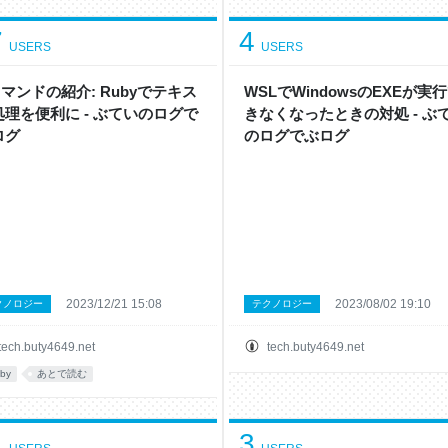
7
4
USERS
USERS
コマンドの紹介: Rubyでテキス
WSLでWindowsのEXEが実
処理を便利に - ぶていのログで
きなくなったときの対処 - ぶ
ログ
のログでぶログ
2023/12/21 15:08
2023/08/02 19:10
クノロジー
テクノロジー
tech.buty4649.net
tech.buty4649.net
uby
あとで読む
1
3