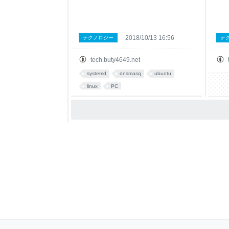
2018/10/13 16:56
テクノロジー
テ
tech.buty4649.net
systemd
dnsmasq
ubuntu
linux
PC