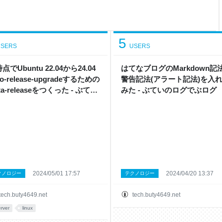
rganizationを指定する方法、3.
方法があ
5
SERS
USERS
点でUbuntu 22.04から24.04
はてなブログのMarkdown記
o-release-upgradeするための
警告記法(アラート記法)を入
ta-releaseをつくった - ぶてい
みた - ぶていのログでぶログ
ログでぶログ
2024/05/01 17:57
2024/04/20 13:37
クノロジー
テクノロジー
tech.buty4649.net
tech.buty4649.net
erver
linux