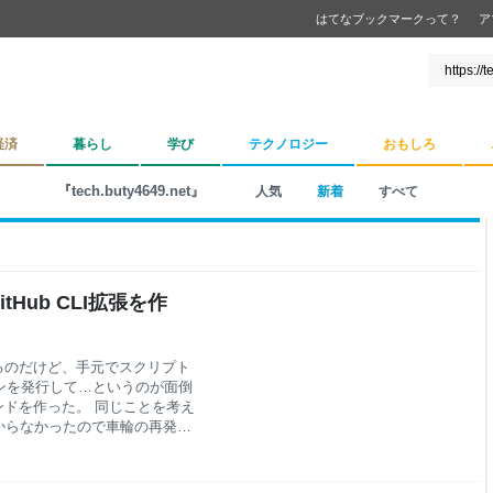
はてなブックマークって？
ア
経済
暮らし
学び
テクノロジー
おもしろ
『tech.buty4649.net』
人気
新着
すべて
tHub CLI拡張を作
使っているのだけど、手元でスクリプト
ンを発行して…というのが面倒
マンドを作った。 同じことを考え
からなかったので車輪の再発明
提としてGitHub CLI(ghコマ
を実行してgh-app-token
49/gh-app-token トークンの発