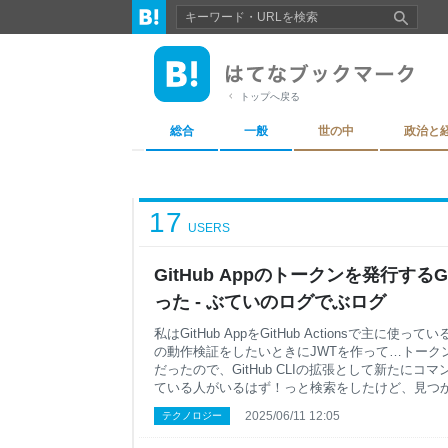
トップへ戻る
総合
一般
世の中
政治と
17
USERS
GitHub Appのトークンを発行するGi
った - ぶていのログでぶログ
私はGitHub AppをGitHub Actionsで主に
の動作検証をしたいときにJWTを作って…トーク
だったので、GitHub CLIの拡張として新たにコ
ている人がいるはず！っと検索をしたけど、見つ
ではないはず…たぶん… github.com 使い方 まず、前
2025/06/11 12:05
テクノロジー
ンド)がインストールされているとして、以下のコマンド
をインストールする。 gh extension install buty46