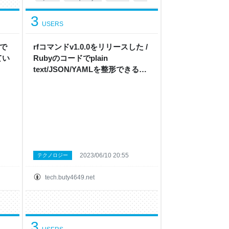
運用
カメラ
3
USERS
行で
rfコマンドv1.0.0をリリースした /
てい
Rubyのコードでplain
text/JSON/YAMLを整形できる
CLIツール - ぶていのログでぶロ
グ
2023/06/10 20:55
テクノロジー
tech.buty4649.net
3