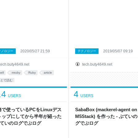
2020/05/27 21:59
2019/05/07 09:19
クノロジー
テクノロジー
tech.buty4649.net
tech.buty4649.net
ell
mruby
Ruby
article
あとで読む
14
4
USERS
USERS
で使っているPCをLinuxデス
SabaBox (mackerel-agent on
トップにしてから半年が経った
M5Stack) を作った - ぶてい
 ぶていのログでぶログ
グでぶログ