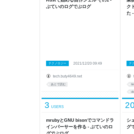
ぶていのログでぶログ
ク
た
2021/12/20 09:49
テクノロジー
テ
tech.buty4649.net
あとで読む
li
d
3
2
USERS
mrubyとGNU bisonでコマンドラ
シ
インパーサーを作る - ぶていのロ
グ
グでぶログ