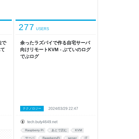
277
USERS
法で
余ったラズパイで作る自宅サーバ
れて
向けリモートKVM - ぶていのログ
でぶログ
2024/03/29 22:47
テクノロジー
tech.buty4649.net
Raspberry Pi
あとで読む
KVM
サーバ
RaspberryPi
server
IT