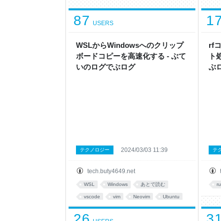
87
1
USERS
WSLからWindowsへのクリップ
rf
ボードコピーを高速化する - ぶて
ト
いのログでぶログ
ぶ
2024/03/03 11:39
テクノロジー
テ
tech.buty4649.net
WSL
Windows
あとで読む
r
vscode
vim
Neovim
Ubuntu
tool
26
3