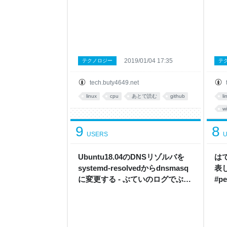
2019/01/04 17:35
テクノロジー
テ
tech.buty4649.net
linux
cpu
あとで読む
github
li
w
9
8
USERS
U
Ubuntu18.04のDNSリゾルバを
は
systemd-resolvedからdnsmasq
表
に変更する - ぶていのログでぶロ
#p
グ
ぶ