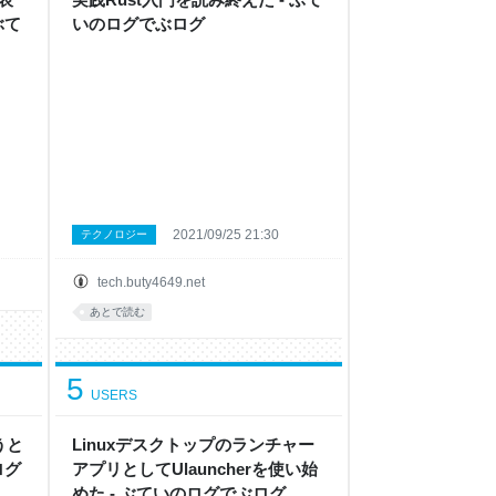
ぶて
いのログでぶログ
2021/09/25 21:30
テクノロジー
tech.buty4649.net
あとで読む
5
USERS
使うと
Linuxデスクトップのランチャー
ログ
アプリとしてUlauncherを使い始
めた - ぶていのログでぶログ