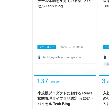
チーム体制を変えている話 - バイ
ロ
セル Tech Blog
Tec
2024/12/19 19:06
テクノロジー
テ
tech.buysell-technologies.com
g
137
3
USERS
U
小規模プロダクトにおける React
入
状態管理ライブラリ選定 in 2024 -
の
バイセル Tech Blog
ム