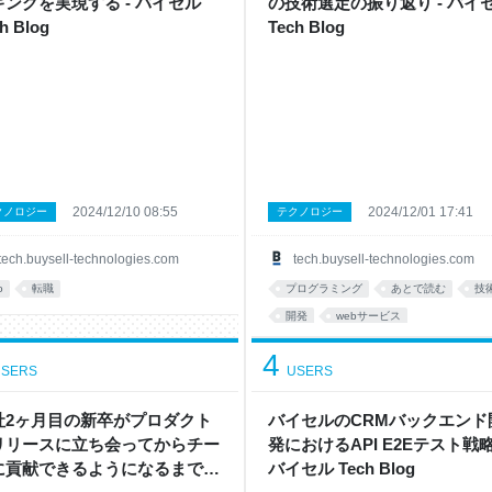
ギングを実現する - バイセル
の技術選定の振り返り - バイ
h Blog
Tech Blog
2024/12/10 08:55
2024/12/01 17:41
クノロジー
テクノロジー
tech.buysell-technologies.com
tech.buysell-technologies.com
o
転職
プログラミング
あとで読む
技
開発
webサービス
4
SERS
USERS
社2ヶ月目の新卒がプロダクト
バイセルのCRMバックエンド
リリースに立ち会ってからチー
発におけるAPI E2Eテスト戦略
に貢献できるようになるまで -
バイセル Tech Blog