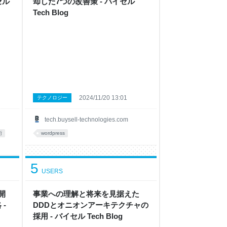
セル
却した7つの改善策 - バイセル
Tech Blog
2024/11/20 13:01
テクノロジー
tech.buysell-technologies.com
術
wordpress
5
USERS
開
事業への理解と将来を見据えた
 -
DDDとオニオンアーキテクチャの
採用 - バイセル Tech Blog