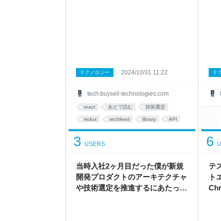
バイ
2024/10/31 11:22
テクノロジー
テ
tech.buysell-technologies.com
react
あとで読む
技術選定
redux
techfeed
library
API
3
6
USERS
U
当時入社2ヶ月目だった僕が新規
テ
開発プロダクトのアーキテクチャ
ト
や技術選定を推進するにあたって
Ch
気をつけたこと - バイセル Tech
イセ
Blog