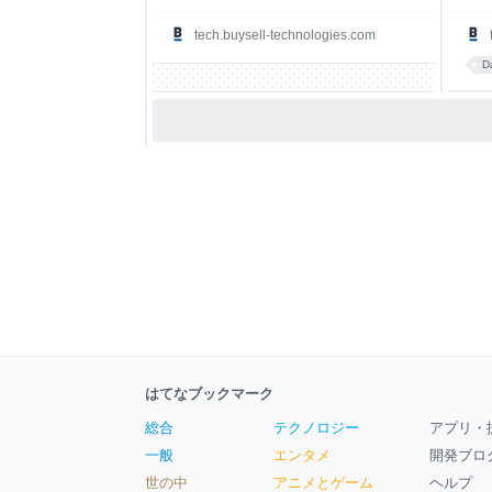
tech.buysell-technologies.com
D
はてなブックマーク
総合
テクノロジー
アプリ・
一般
エンタメ
開発ブロ
世の中
アニメとゲーム
ヘルプ