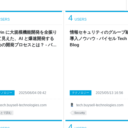
たこと Visitは社内向けのシ
合やシステムの挙動に関するも
ニアが問
4
SERS
USERS
vin に大規模機能開発を全振り
情報セキュリティのグループ
て見えた、AI と爆速開発する
導入ノウハウ - バイセル Tech
めの開発プロセスとは？ - バイ
Blog
 Tech Blog
2025/06/04 09:42
2025/05/13 16:56
クノロジー
テクノロジー
tech.buysell-technologies.com
tech.buysell-technologies.com
あとで読む
Security
4