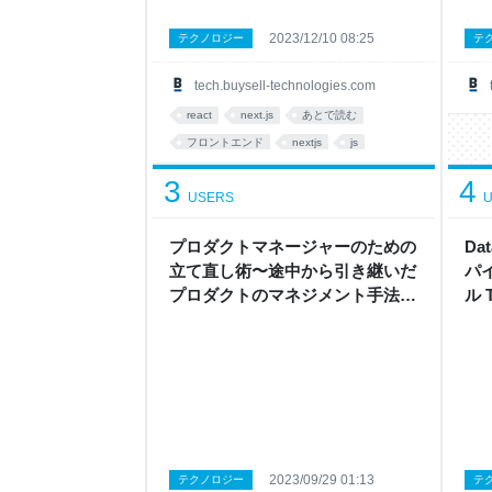
2023/12/10 08:25
テクノロジー
テ
tech.buysell-technologies.com
react
next.js
あとで読む
フロントエンド
nextjs
js
frontend
開発
cloud
3
4
USERS
U
プロダクトマネージャーのための
Da
立て直し術〜途中から引き継いだ
パ
プロダクトのマネジメント手法具
ル T
体例〜 - バイセル Tech Blog
2023/09/29 01:13
テクノロジー
テ