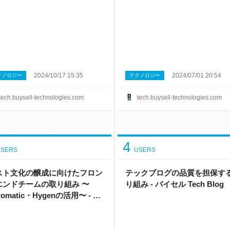
セル Tech Blog
2024/10/17 15:35
2024/07/01 20:54
クノロジー
テクノロジー
tech.buysell-technologies.com
tech.buysell-technologies.com
4
SERS
USERS
スト文化の醸成に向けたフロン
テックブログの品質を担保す
エンドチームの取り組み 〜
り組み - バイセル Tech Blog
romatic・Hygenの活用〜 - バ
ル Tech Blog