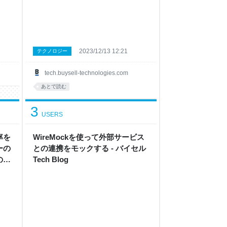
2023/12/13 12:21
テクノロジー
tech.buysell-technologies.com
あとで読む
3
USERS
率を
WireMockを使って外部サービス
ーの
との連携をモックする - バイセル
ので
Tech Blog
og