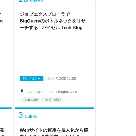
USERS
y
ジョブエクスプローラで
og
BigQueryのボトルネックをリサ
ーチする - バイセル Tech Blog
2024/12/20 11:03
テクノロジー
tech.buysell-technologies.com
BigQuery
あとで読む
3
USERS
発
Webサイトの運用を属人化から脱