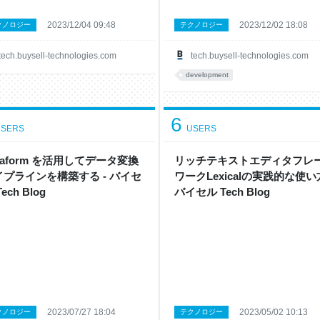
2023/12/04 09:48
2023/12/02 18:08
クノロジー
テクノロジー
tech.buysell-technologies.com
tech.buysell-technologies.com
development
6
SERS
USERS
taform を活用してデータ変換
リッチテキストエディタフレ
イプラインを構築する - バイセ
ワークLexicalの実践的な使い方
ech Blog
バイセル Tech Blog
2023/07/27 18:04
2023/05/02 10:13
クノロジー
テクノロジー