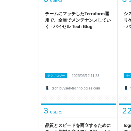
USERS
U
チームにマッチしたTerraform運
シ
用で、全員でメンテナンスしてい
リ
く - バイセル Tech Blog
- 
2025/03/12 11:28
テクノロジー
テ
tech.buysell-technologies.com
3
2
USERS
品質とスピードを両立するために
lo