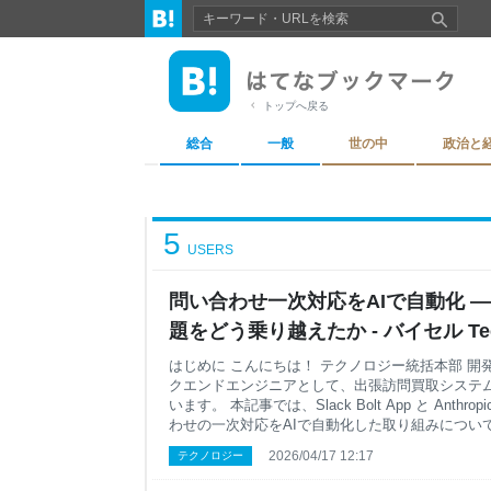
トップへ戻る
総合
一般
世の中
政治と
5
USERS
問い合わせ一次対応をAIで自動化 
題をどう乗り越えたか - バイセル Tech
はじめに こんにちは！ テクノロジー統括本部 開
クエンドエンジニアとして、出張訪問買取システム「
います。 本記事では、Slack Bolt App と Anthr
わせの一次対応をAIで自動化した取り組みについ
応の工数に悩んでいるエンジニアや、AIを活用し
2026/04/17 12:17
テクノロジー
の参考になれば幸いです。 はじめに 課題だったこ
わせBotのシステム設計 ナレッジ蓄積の課題 Slack 