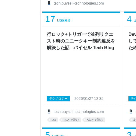
ナレッジ蓄積 問い合わせBotの効果 最後に 課題だっ
tech.buysell-technologies.com
ステムであり、問い合わせの内容もデータの不整
のが中心です。そのため、Visitチームではエンジ
17
4
USERS
U
行ロック+トリガーで並列リクエ
De
スト時のユニークキー制約違反を
し
解決した話 - バイセル Tech Blog
た
セル
2026/01/27 12:35
テクノロジー
テ
tech.buysell-technologies.com
DB
あとで読む
*あとで読む
5
3