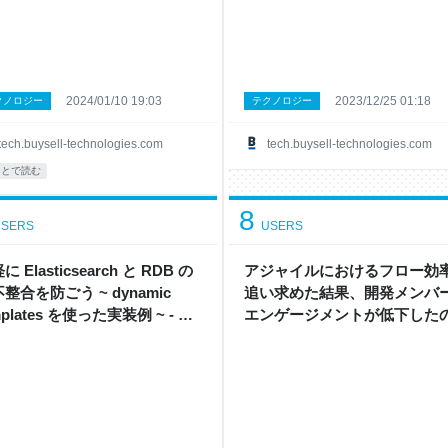
2024/01/10 19:03
2023/12/25 01:18
クノロジー
テクノロジー
tech.buysell-technologies.com
tech.buysell-technologies.com
あとで読む
8
SERS
USERS
に Elasticsearch と RDB の
アジャイルにおけるフロー効
整合を防ごう ~ dynamic
追い求めた結果、開発メンバ
mplates を使った実装例 ~ - バ
エンゲージメントが低下した
ル Tech Blog
改善した話 - バイセル Tech Bl