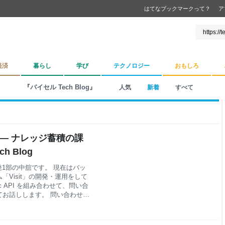
はてなブックマークって？
ア
経済
暮らし
学び
テクノロジー
おもしろ
『バイセル Tech Blog』
人気
新着
すべて
—— ナレッジ蓄積の課
 Blog
発1部の中舘です。 現在はバッ
Visit」の開発・運用をして
opic API を組み合わせて、問い合
てお話しします。 問い合わせ対
た業務改善を検討されている方
と もう一つのきっかけ 問い合
AI での代替 Devin を用いた