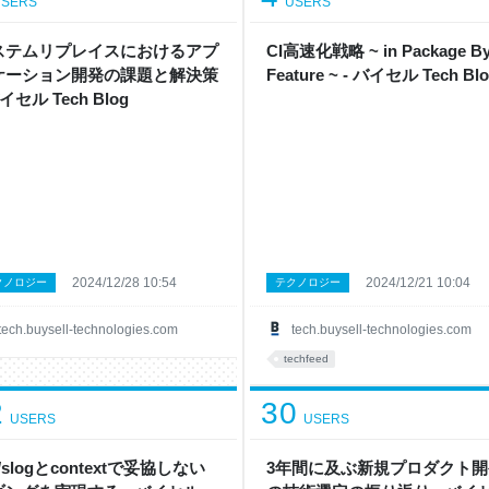
SERS
USERS
ステムリプレイスにおけるアプ
CI高速化戦略 ~ in Package B
ケーション開発の課題と解決策
Feature ~ - バイセル Tech Bl
バイセル Tech Blog
2024/12/28 10:54
2024/12/21 10:04
クノロジー
テクノロジー
tech.buysell-technologies.com
tech.buysell-technologies.com
techfeed
2
30
USERS
USERS
g/slogとcontextで妥協しない
3年間に及ぶ新規プロダクト開