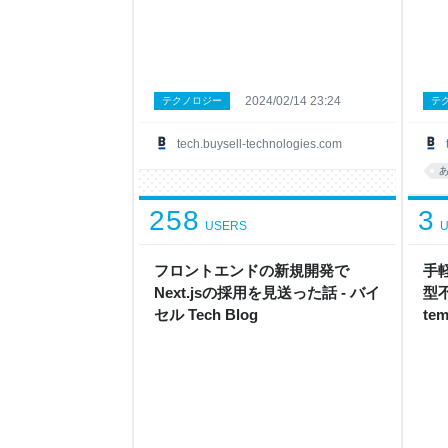
2024/02/14 23:24
テクノロジー
テ
tech.buysell-technologies.com
258
3
USERS
U
フロントエンドの新規開発で
手軽
Next.jsの採用を見送った話 - バイ
型不
セル Tech Blog
te
イセ