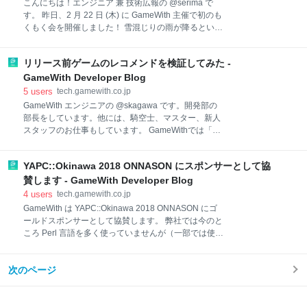
こんにちは！エンジニア 兼 技術広報の @serima で
画像を作ってくださっていたり... try! Swift Tokyo 2018
す。 昨日、2 月 22 日 (木) に GameWith 主催で初のも
まであと 9️⃣ 日です！たくさんのスポンサーさまから
くもく会を開催しました！ 雪混じりの雨が降るという
ご支援をいただいています🐥💚 #tryswiftconf
悪天候でキャンセル続出を懸念していましたが、そん
#swiftlang #iosde
な心配をよそに参加者の方々が続々と…！ 会場諸注意
リリース前ゲームのレコメンドを検証してみた -
などの最後に、「初開催なので不手際などご容赦くだ
さい」というエクスキューズも忘れずに行いました…
GameWith Developer Blog
その直後「さて、もくもくしますか」と言ったとこ
5
users
tech.gamewith.co.jp
ろ、参加者の方々から「最初に自己紹介と今日何やる
GameWith エンジニアの @skagawa です。開発部の
かは言ったほうがいいですよ！」と温かいフォローを
部長をしています。他には、騎空士、マスター、新人
していただきたいへん助かったりしました。（ありが
スタッフのお仕事もしています。 GameWithでは「リ
とうございました） 今回は取り組むテーマをフリーに
リース通知」というゲームがリリースされたことをユ
設定したこともあり、各人さまざまなテーマに取り組
ーザーにメールとおしらせ通知で知らせるサービスを
んでらっしゃいました。 Swift のチュートリアルを行
YAPC::Okinawa 2018 ONNASON にスポンサーとして協
提供しています。 ゲームタイトルは日々発表されてい
なってみる 個人で開発されているアプリの機能改修
るため、ユーザーが自分好みのゲームを見つけること
賛します - GameWith Developer Blog
TensorFlow を使って
が難しくなっています。 その課題を解決するため、
4
users
tech.gamewith.co.jp
GameWithでは「ゲームレビュー」でのゲーム情報の
GameWith は YAPC::Okinawa 2018 ONNASON にゴ
発信とは別に、 リリース通知対象タイトルのピックア
ールドスポンサーとして協賛します。 弊社では今のと
ップ 登録数ランキング というユーザーが新しいゲーム
ころ Perl 言語を多く使っていませんが（一部では使っ
を見つけられるためのコンテンツを用意しています。
ています！）、弊社メイン言語である PHP と並ん
ピックアップされるゲームタイトルは多腕バンディッ
で、これまでインターネットの世界で多く採用され、
ト(アルゴリズムはThompson sampling)を活用し、 新
次のページ
その歴史を支えてきた言語であり、強くリスペクトし
しく発表されたゲームタイトルの露出機会を設けつ
ています。 イベント概要については、以下をご覧くだ
つ、ピックアップ枠経由
さい。 イベント概要 イベント名 : YAPC::Okinawa