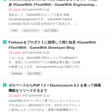
動画はプレイヤーのいない領域でした。
す。 AWS Session Manager を利用すると、踏み台サ
歩 #GameWith #TechWith - GameWith Engineering
ーバが不要になります。 踏み台サーバが不要になると
Blog
21
users
tech.gamewith.co.jp
いうことは、鍵の管理から解放されるということで
初めまして、GameWith のインフラ担当 加我
す。 前提として以下を満たしていると、EC2 インスタ
(id:damenaragyouza)です。 GameWith Advent
ンスにシェルアクセスが可能になります。 シェルアク
Calendar 2018 の2日目を担当させて頂きます。 ここ
セスを受け付ける EC2 インスタンスに AWS Systems
最近、外部からの不正なトラフィックによる攻撃が流
Manager エージェントがインストールされて
aws
セキュリティ
あとで読む
行しています。 ユーザにサービスを安心して使って頂
くために弊社もちゃんとセキュリティを考えていく必
要があると感じ、現状の課題と対策を検討しました。
Firebaseをプロダクトに採用して得た知見 #GameWith
対象となる読者 セキュリティ対策を何から始めようか
#TechWith - GameWith Developer Blog
迷ってる方 チームにセキュリティの専任がいない状況
14
users
tech.gamewith.co.jp
で開発を行っている方 gamewith.jp におけるセキュリ
こんにちは、GameWith iOSエンジニアの@kyamで
ティ上の課題 弊社のゲーム攻略メディアである
す。 前回こちらのiOSアプリの開発記事を書いて以来
gamewith.jp は2013年9月にオープンしました。 特定
の執筆となります。 tech.gamewith.co.jp 今回のブログ
の時間帯でトラフィックが跳ね上がるというサービス
内容と関連するので是非一読していただけると今回の
上の特性に対し、AWSを活用する事で高トラフィック
firebase
あとで読む
記事がスムーズに読めるかと思います。 なぜFirebase
な環境に対応してきました。 その反面、セ
の記事を書こうと思ったか Firebaseに関する記事は巷
にたくさんあると思いますが改めて記事を書こうと思
ゼロベースからPHP 7.2 + Elasticsearch 6.2 を使って検索
った理由として、主に２つあります。 記事を書く際に
機能をリリースするまで
改めてブログで扱う技術について再調査する事が多
23
users
tech.gamewith.co.jp
く、知らなかったことを見つけ、実際に既存のプロダ
GameWith のサーバサイド兼フロントエンドエンジニ
クトに活かすという事がよくある 社内で新規プロダク
アの めもりー (@m3m0r7) です。 8月のブログリレー
トや既存プロダクトにFirebaseを採用する事例が増え
に参加したかったのですが、表題の検索機能のリリー
ているので、社内に向けても知見共有になれば良いな