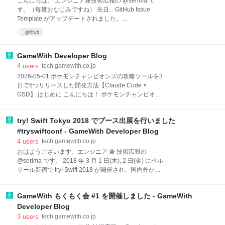
こんにちは。 エンジニア兼技術広報の @serima で
壇枠への応募 PHP カンファレンス福岡 2018 の登壇枠
す。（毎度おなじみですね） 先日、GitHub Issue
に下記の内容で応募したのですが、残念ながら採択さ
Template がアップデートされました。
れませんでした。 もし採択されれば、GameWith がど
blog.github.com 今回は GameWith で利用しているリ
github
のようなインフラ構成で動いているかという話を中心
ポジトリに適用して使い始めてみたので、軽くレポー
に、主にアーキテクチャについてお話をしようと思っ
トしてみたいと思います。 以前の Issue Template も
ていました。 今思うと、少し会社のカラーを強く出し
ともと、Issue Template は複数のテンプレート設定が
GameWith Developer Blog
すぎてしまったかなと反省
可能だったのですが、その出し分けはユーザ自身が行
4
users
tech.gamewith.co.jp
う必要がありました。 それをとてもうまく活用してい
2026-05-01 ポケモンチャンピオンズの攻略ツールを3
たなと感じたのが、Inside Frontend の Ask Me
日で5つリリースした開発方法【Claude Code ×
Anything のリポジトリでした。 github.com .github/ は
GSD】 はじめに こんにちは！ ポケモンチャンピオン
以下のようなディレクトリ構成になっています。 ├──
ズを楽しんでいるGameWithのエンジニアのinosy22で
.github │ ├── CONTRIBUTING.md │ ├── IS
す。 現在ダブルバトルをメインでチャンピオン級目指
try! Swift Tokyo 2018 でブース出展を行いました
して奮闘中です！ なんとかレート2100までは行くこ
とができました！ ポケモンチャンピオンズ スクショ
#tryswiftconf - GameWith Developer Blog
今回… 2026-04-30 【メディア掲載】レバレジーズ株
4
users
tech.gamewith.co.jp
式会社の「フリーランスHub」にて当社テックブログ
おはようございます。エンジニア 兼 技術広報の
を紹介していただきました！ 当社テックブログがレバ
@serima です。 2018 年 3 月 1 日(木), 2 日(金) にベル
レジーズ株式会社のフリーランスHubにて紹介されま
サール新宿で try! Swift 2018 が開催され、国内外から
した。 フリーランスHub公式サイト: https://freelance-
約 30 名の講演者を含め 700〜800 名の参加者が集い
hub.jp フリーランスHub求人一覧: https://freelance-
ました。*1 今回、GameWith はゴールドスポンサーと
hub.jp/project/ 詳細は下記より
GameWith もくもく会 #1 を開催しました - GameWith
して協賛させていただき、ブース出展を行いました。
tech.gamewith.co.jp 運営の Twitter (@tryswiftconf) で
Developer Blog
は開催日までカウントダウンが行われており、
3
users
tech.gamewith.co.jp
GameWith ロゴと Riko のかわいいコラボレーション