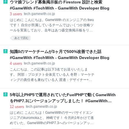
分に届いていないのではないかと感じていました。 た
ウマ娘フレンド募集掲示板の Firestore 設計と検索
とえば年単位で運用している技術ブログの記事のなか
#GameWith #TechWith - GameWith Developer Blog
で、どれが現在の会社の雰囲気や開発スタイルを適切
3
users
tech.gamewith.co.jp
に伝えているものなのかは外からでは分かりません。
はじめに こんにちは。GameWith のエンジニアの tiwu
さらに昨今は、採用にまつわる情報があらゆる媒体に
です！ 自分が所属しているチームではいくつか攻略ツ
分散して掲載される傾向があり、候補者視点では情報
ールを実装しており、去年はあつ森交換掲示板をリリ
の収集も一苦労です。 特に、なかの人のインタビュー
ースしたりしました！ その際のブログはこちらになり
記事は自社運用の Wantedly や外部の求人媒体などそ
あとで読む
ます！ tech.gamewith.co.jp 今回はウマ娘フレンド募集
れぞれで掲載されたりする傾向が強いように思いま
掲示板を実装した際に得た Firestore の知見や工夫につ
す。 さまざまな媒
いて書いていこうと思います！ ウマ娘フレンド募集掲
知識0のマーケチームが3ヶ月で500%改善できた話
示板 ウマ娘フレンド募集掲示板は、自分のプロフィー
#GameWith #TechWith - GameWith Developer Blog
ルを投稿したり、いろいろな条件で他のプレイヤーを
4
users
tech.gamewith.co.jp
検索したりすることができます。 gamewith.jp このツ
こんにちは、この記事は以下3名でお送りいたしま
ールもあつ森交換掲示板と同じく GameWith Design
す。 阿部：プロダクト全体見ている人 冬野：マーケテ
System を利用し Vue + TypeScript で実装を行ってい
ィングの責任者も兼ねている人 渡邊：デザイナー+広
ます。 tech.gamewith.co.jp Firestore の設計 登録する
告運用のディレクターも兼ねている人 GameWithは今
内容は自分のフレンド
までオーガニックグロースしかしてきませんでした
5年以上PHP5で運用されていたFuelPHPで動くGameWith
が、事業戦略の変更に伴い、マーケティングによるグ
ロースをはじめました。 マーケティングど素人の私達
をPHP7.3にバージョンアップしました！ #GameWith
がどうやってPDCAを回してきたかの備忘録になりま
#TechWith - GameWith Developer Blog
12
users
tech.gamewith.co.jp
す！ これからマーケやるよ。という方々の参考になれ
はじめに こんにちは！GameWithのサーバサイドエン
ばと思います。 このタイミングでなぜマーケティング
ジニアのkuromokaと、神崎です！ 今月約1年かけて進
をするのか 執筆担当：阿部 事業戦略の変更により潜在
めていた、GameWithのPHP7.3へのバージョンアップ
顧客の獲得が必要！ GameWithには主に以下の事業が
が完了しました！GameWithはリリースから5年以上