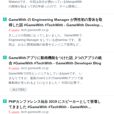
Google Data Studioとは ビッグデータから情報を取り
Wataru)です。 今回は自分が携わっているMangaWith
出す FAデータを連携する 必要なデータを洗い出す ク
の開発が始まって約1年経ったので、チーム開発につ
エリを組み込む クエリ結果を確認する クエリ結果を保
いて振り返っていきたいと思います。 ※このブログは4
存する Google Data Studioでデータを見える化する
月に書かれたものです 目次 目次 MangaWithとは
Data StudioからBigQueryのテーブルを参照
GameWith の Engineering Manager が男性初の育休を取
MangaWith年表 MangaWithの開発開始 JOIN当初 透明
性と不安 提案資料 スクラム体制の構築 インセプショ
得した話 #GameWith #TechWith - GameWith Developer
ンデッキ ドラッカー風エクササイズ 星取表 スプリン
Blog
4
users
tech.gamewith.co.jp
ト プロダクトバックログ リファインメント スプリン
久しぶりの投稿になってしまいました。 GameWithで
トプランニング スプリントレビュー スプリントレトロ
Engineering Manager をしている@serima です。 普
スペクティブ 利用ツール関連 リリースまで リリース
段は、おもに開発組織の改善やエンジニア採用などマ
後 メンバーの増加 新たな不透明性と不安 現在 振り返
ネジメントに関わる業務を行なっています。 たまに
って 最後に MangaWithとは MangaWithは15万点以上
Engineering Manager Meetup に参加したり、最近で
のマンガを配信・販売するスマートフォン向け WEB
GameWithアプリに動画機能をつけた話_2つのアプリの統
は PRLT などの広報系のイベントにも顔を出したりし
ています。 はじめに 今年の 3 月に 2 人目の子供(次男)
合 #GameWith #TechWith - GameWith Developer Blog
が生まれたので、GameWith として初の男性の育休を
9
users
tech.gamewith.co.jp
約 1.5 ヶ月間取得しました。今年のゴールデンウィー
GameWithでiOSエンジニアをしているkyamです。 い
クは 10 連休ということもあり、実質的には 2 ヶ月近
きなりですが、最新のver2.1.0でGameWithアプリで攻
く仕事から離れていました。 ちなみに 1 人目(長男)の
略動画が見られるようになりました！ 今回の記事では
ときは前職へ転職する際の有給消化期間と被せたこと
GameWithアプリに攻略動画を閲覧する機能をつけた
あとで読む
で約 2 週間は育児に専念できていました。 長男を出産
話をしています。 GameWith ゲームウィズ GameWith,
したときは里帰り出産だったこともあり、妻の実家の
Inc.ニュース無料 自分は以前Mippleという攻略動画ア
サポー
プリを専任で担当していましたが、プロダクトの方針
PHPカンファレンス仙台 2019 にスピーカーとして登壇し
転換によりMippleの機能を本体アプリに統合すること
てきました #GameWith #TechWith - GameWith
になりました。 この統合の過程で、どのように開発を
Developer Blog
5
users
tech.gamewith.co.jp