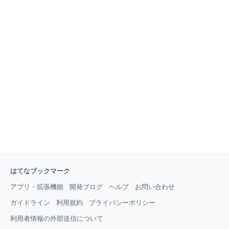
2018 ONNASON 概要 : YAPCはYet Another Perl
Conferenceの略で、一般社団法人 JPAが主催する、
Perlを軸としたITに関わる全ての人のためのカンファ
レンスです。 日時 : 2018 年 3 月 3 日(土) 会場 : 沖縄科
学技術大学院大学 OIST 公式 HP : http://yapcjapan.or
はてなブックマーク
アプリ・拡張機能
開発ブログ
ヘルプ
お問い合わせ
ガイドライン
利用規約
プライバシーポリシー
利用者情報の外部送信について