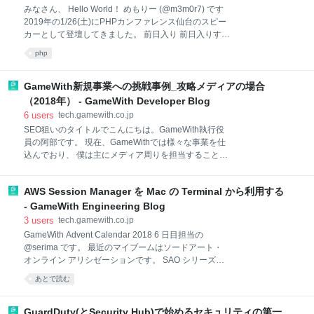
し、どのような知見を得たのかを共有しようと思いま
みなさん、 Hello World！ めもりー (@m3m0r7) です
す。 統合の背景について詳しく知りたい方はこちらの
2019年の1/26(土)にPHPカンファレンス仙台のスピー
記事をどうぞ。 tech.gamewith.co.jp 実際の開発方法
カーとして登壇してきました。 前日入り 前日入りする
1.まずは別アプリとして作る 自分はまず旧Mipple側を
ため、午前中はオフィスに出て3つほどのタスクをこ
統合後のUIに変更し機能などを実装しました。 本体ア
php
なし、オフィスを出発して仙台へ向かいました。 そし
プリ側も
て仙台へ到着。報連相は大事なので報告しました。
Slackに「さすが」という謎のリアクションが…😂 ち
GameWith新規事業への挑戦事例_攻略メディアの場合
なみに仙台駅内では牛タン通りやすし通りなるものが
（2018年） - GameWith Developer Blog
ありました。 全店舗制覇したいという葛藤の中、体力
6
users
tech.gamewith.co.jp
が限界だったということもあり、ホテルにチェックイ
SEO狙いのタイトルでこんにちは。GameWith執行役
ンしました。 ホテルが綺麗すぎて、ホテルすごいって
員の阿部です。 現在、GameWithでは様々な事業を仕
気持ちになりました。 仙台名物の牛タン そのあとは、
込んでおり、 僕は主にメディア周りを担当することが
仙台名物の牛タン屋で牛タンを食べました🐮 おいし
多いです。 その中で、2018年注力していた事業につ
い！ （食レポは苦手なので雰囲気だけでお願いしま
いて、 どのように事業開発をし、どのような結果を得
す） 牛タンを食べたあとに気づいたのですが、実はラ
AWS Session Manager を Mac の Terminal から利用する
たのか共有しようと思います。 これから新規事業を作
ンチマップなるも
る、社内外の方の参考になれば幸いです。 攻略メディ
- GameWith Engineering Blog
アが新たに注力した2つの事業 1.ゲーム攻略の短尺動
3
users
tech.gamewith.co.jp
画 1つ目はゲーム攻略の短尺動画です。 市場トレンド
GameWith Advent Calendar 2018 6 日目担当の
としてアクションゲーム（荒野行動やフォートナイ
@serima です。 最近のマイブームはソードアート・
ト）が流行る中で、どうしても攻略サイト
オンライン アリシゼーションです。 SAO シリーズで
「GameWith」(以下、「GameWith」)のような文字主
一番好きなエピソードは「ファントム・バレット」
あとで読む
体のメディアは相性が悪いです。 また市場には
で、気付いたら何度も視聴しています。 Session
YouTuberによるエンタメ寄りのゲーム実況動画はある
Manager とは GameWith ではリモートワーク環境の
のですが、攻略情報を伝えることをメインとした短尺
実現のために AWS Session Manager を利用していま
GuardDuty(とSecurity Hub)で始めるセキュリティの第一