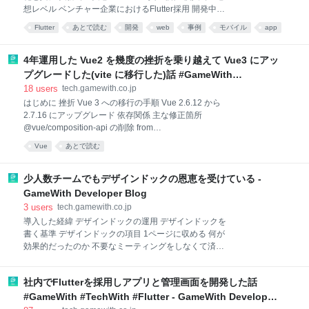
に強化しており、これまでの高速なパッケージマネー
想レベル ベンチャー企業におけるFlutter採用 開発中の
ジャーという立ち位置から、セキュリティ面でも優れ
典型的な障壁とその解決策 Flutter Web特有の課題 パ
たパッケージマネージャーに進化しています。 今回
Flutter
あとで読む
開発
web
事例
モバイル
app
ッケージ紹介 Network関連 UI関連 その他利用したこと
は、今年pnpmに追加された主要なセキュリティ機能
development
のあるパッケージ Flutter Web特化パッケージ その他
を紹介します。他パッケージマネ
の開発上の運用について Basic認証の実装例 IP制限の
4年運用した Vue2 を幾度の挫折を乗り越えて Vue3 にアッ
実装 まとめ：Flutterの光と影 クロスプラットフォーム
プグレードした(vite に移行した)話 #GameWith
対応のFlutterの光（強み） クロスプラットフォームの
#TechWith - GameWith Developer Blog
18
users
tech.gamewith.co.jp
対応のFlutterの影（課題） 最後に はじめに GameWith
はじめに 挫折 Vue 3 への移行の手順 Vue 2.6.12 から
のクライアントアプリチームでリーダーをしている
2.7.16 にアップグレード 依存関係 主な修正箇所
kyamです。 元々はiOSエンジニアとして活動していま
@vue/composition-api の削除 from
したが2018年頃から社内・社外でFlutterを活用したモ
'@vue/composition-api' を from 'vue' に変更
バイルアプリやWe
Vue
あとで読む
root.$route を root.proxy.$route に変更 root の型定義を
SetupContext['root'] から Vue に変更 補足など vue-cli
から vite に移行 依存関係 主な修正箇所 コマンドの変
少人数チームでもデザインドックの恩恵を受けている -
更 環境変数の修正 babel.config.js の修正 jest.config.js
GameWith Developer Blog
の修正 tsconfig.json の修正 index.html の修正 App.vue
3
users
tech.gamewith.co.jp
の修正 vue.config.js の削除、vite.config.ts の追加 補足
導入した経緯 デザインドックの運用 デザインドックを
など Vue 2.7.
書く基準 デザインドックの項目 1ページに収める 何が
効果的だったのか 不要なミーティングをしなくて済む
目標に沿わない機能を削れる 思考リソースの削減 情報
へのアクセスが容易 まとめ 参考 GameWith アドベン
社内でFlutterを採用しアプリと管理画面を開発した話
トカレンダー2022 導入した経緯 GameWithで攻略・
広告関係のチームで仕事をしているtaguchiです。 普
#GameWith #TechWith #Flutter - GameWith Developer
段は攻略記事に関係する技術的な仕事全般をしていま