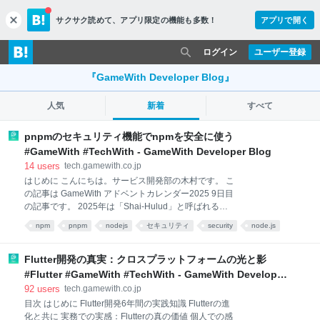
サクサク読めて、
アプリ限定の機能も多数！
アプリで開く
c
l
o
ログイン
ユーザー登録
s
e
『GameWith Developer Blog』
人気
新着
すべて
pnpmのセキュリティ機能でnpmを安全に使う
#GameWith #TechWith - GameWith Developer Blog
14
users
tech.gamewith.co.jp
はじめに こんにちは。サービス開発部の木村です。 こ
の記事は GameWith アドベントカレンダー2025 9日目
の記事です。 2025年は「Shai-Hulud」と呼ばれる大
規模なサプライチェーン攻撃が発生し、人気OSSでも
npm
pnpm
nodejs
セキュリティ
security
node.js
採用されている有名なnpmパッケージが乗っ取られる
あとで読む
事件が発生しました。この出来事は、多くのエンジニ
アがnpmエコシステムの安全性やパッケージ管理のあ
Flutter開発の真実：クロスプラットフォームの光と影
り方を改めて考えるきっかけにもなったと感じていま
#Flutter #GameWith #TechWith - GameWith Developer
す。 こうしたセキュリティリスクが高まる中、
Blog
92
users
tech.gamewith.co.jp
Node.jsのパッケージマネージャーであるpnpmは今年
目次 はじめに Flutter開発6年間の実践知識 Flutterの進
にリリースされたv10以降セキュリティ機能も積極的
化と共に 実務での実感：Flutterの真の価値 個人での感