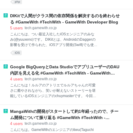
php
あります。 ゲーム攻略事業 ゲーム紹介事業 エンタメ
PHP5系で運用されていましたが、ようやくPHP7.3に
事業（YouTuber、イベント運営など） 新規事業 今ま
することができました。 今回のブログでは、このバー
で「1.ゲーム攻略事業」が集客エンジンで、 ①の自然
ジョンアップを行うにあたっての具体的な作業内容や
DIKitで人間がクラス間の依存関係を解決するのを終わらせ
検索やSNS流入などで獲得したユ
バージョンアップ前と後でのパフォーマンス比較など
る #GameWith #TechWith - GameWith Developer Blog
についてお話します。 実はPHP Conference 2019に同
5
users
tech.gamewith.co.jp
様のテーマでセッションの申込みをしたのですが、残
こんにちは、つい最近入社したiOSエンジニアのみな
念ながら不採用だったためブログ形式にしました。
み(@yuuxeno)です。 DIKitとは、AndroidのDaggerの
fortee.jp チーム構成 バージョンアップ作業は途中の入
影響を受けて作られた、iOSアプリ開発(Swift)でも使え
れ替わりなどありつつ、おおよそ以下のような5人チ
る、コード生成型のDIライブラリです。コード生成で
ームでした。 サーバサイドエンジニア：2人 インフラ
iOS
DIを実現する仕組みは他の言語にも存在し、例えばGo
エンジニア：1人 ディレクター：1人 チーム
言語にはWireというツールがあります。 先日、
potatotips #64において、DIKitについての発表(下のス
Google BigQueryとData StudioでアプリユーザーのDAU
ライド参考)をしました。 今回は、 DIKitとは何なの
内訳を見える化 #GameWith #TechWith - GameWith
か？コード生成でDIを実現するメリットとは？などに
Developer Blog
4
users
tech.gamewith.co.jp
ついて、発表した時とは違う話の構成で、ブログ記事
こんにちは！ルルアのアトリエでルルアちゃんの可愛
で紹介したいと思います。 はじめに 人間が依存関係の
さに癒やされながら、笑いが耐えないストーリーを堪
解決をすることで起こること DIできない コードの見通
能しているiOSエンジニアのchuymasterです。 今回は
しが悪い 依存関係を解決する処理を人間が管理する必
Google Big QueryとData Studioを使ってのアプリデー
要 DIKitが可能にすること DIKitとは？ DIKitでできる 人
タ分析に取り組んだので、そのやり方を紹介したいと
間の代わりに
MangaWithの開発がスタートして約1年経ったので、チー
思います。読み手は、この2つのサービスの初心者を
想定しています。SQLクエリも載せます！ 目次 目次
ム開発について振り返る #GameWith #TechWith -
GameWithアプリのユーザー分析の課題 各ゲームのユ
GameWith Developer Blog
4
users
tech.gamewith.co.jp
ーザー状況が分からない Google BigQueryとは
こんにちは。GameWithのエンジニアのtiwu(Taguchi