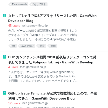
スに追われてて参加できませんでした 😥 開発に約1.5
と思った 上記の理由からブログを書くことにしたので
Elasticsearch
*あとで読む
ヶ月ほど要して、大きな一つの機能である「検索機
すが、今回の構成としてはiOSとWeb(管理画面)の開発
能」をまだアプリのみですが、先日、先行リリースし
ました 👏 この開発はサーバサイドが主だったため、フ
入社して1ヶ月でiOSアプリをリリースした話 - GameWith
ロントエンドが恋しくなってしまいました。React触
Developer Blog
りたい…。 開発メンバー 開発メンバーは弊社の開発部
45
users
tech.gamewith.co.jp
部長が主にコードレビュー担当、インフラの細かいチ
先月、ゲームの攻略や最新情報を動画で視聴すること
ューニングを行ったのがインフラエンジニアです。 私
ができるアプリ「Mipple（ミップル）」のベータ版を
自身は主に検索機能のAPI周りの設計、アプリケーシ
リリースしました。 今回はこのMippleの紹介を兼ね
ョンの開発、大まかなインフラ設計・構築などを行っ
て、タイトル通りいかに素早くアプリをファーストリ
ていました。 開発の技術スタック GameWith としては
ios
あとで読む
開発
blog
リースしたか、ということをテーマに執筆していま
新しい技術を使用した試みをいくつか行いました。
す。 https://itunes.apple.com/us/app/mipple-
Dockerを使用して
%E3%82%B5%E3%82%AF%E3%81%A3%E3%81%
PHP カンファレンス福岡 2018 前夜祭リジェクトコンで発
A8%E8%A6%8B%E3%82%8B%E3%82%B2%E3%8
表してきました #phpconfuk_rej - GameWith Developer
3%BC%E3%83%A0%E6%94%BB%E7%95%A5%E5
Blog
4
users
tech.gamewith.co.jp
%8B%95%E7%94%BB%E3%81%BE%E3%81%A8
こんにちは。 エンジニア兼技術広報の @serima で
%E3%82%81/id1406664366?l=ja&ls=1&mt=8 Mipple
す。 仕事では会社から支給されている Macbook Pro
とは 先月リリースしたMippleについて簡単にまとめる
を利用しているのですが、このキーボードでタイプし
と、 ゲームの攻略情報や最新ニュースを短尺動画で視
すぎると腱鞘炎になりがちで長いこと悩んでいまし
聴
た。なので、少し前から尊師スタイルに切り替えてみ
GitHub Issue Template が公式で複数対応したので、早速
ました。（自分の場合はマウスを使うので、完全には
それではないのですが…） いずれにせよ、HHKB を利
利用してみた - GameWith Developer Blog
用することで腱鞘炎は改善しました！ と、前置きはこ
12
users
tech.gamewith.co.jp
こまでにしておいて… PHP カンファレンス福岡の登