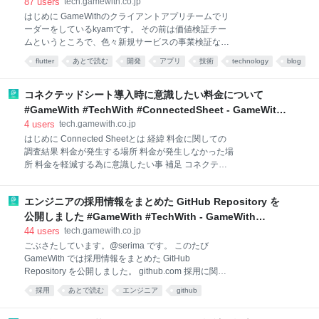
Blog
87
users
tech.gamewith.co.jp
す。 自分たちはもともと少人数で動いているため、チ
はじめに GameWithのクライアントアプリチームでリ
ーム内外での意思疎通という面では特に困ることはあ
ーダーをしているkyamです。 その前は価値検証チー
りませんでした。特定のタスクについての情報共有
ムというところで、色々新規サービスの事業検証など
は、基本的には週１〜２回の会議やSlackでのやり取り
を行っていました。 先月、Flutterで作成したポケGO
flutter
あとで読む
開発
アプリ
技術
technology
blog
で事足りていました。 細かい仕様のやり取り ちょっと
最新攻略＆レイド招待ツールアプリをiOS・Androidア
した機能改修やバグ修正であれば上記で良いのです
web
プリでそれぞれ同時リリースしました。 既に
が、問題は一つのプロジェクトの規模が数週間から
GameWithには各ゲームの攻略情報が閲覧できる
コネクテッドシート導入時に意識したい料金について
１〜２ヶ月ほどになった時
GameWithアプリが存在するのですが、今回は特定の
#GameWith #TechWith #ConnectedSheet - GameWith
ゲーム(ポケモンGO)で特定の機能(最新の情報やイベン
Developer Blog
4
users
tech.gamewith.co.jp
トを記事や通知で都度お知らせする機能）に焦点を当
はじめに Connected Sheetとは 経緯 料金に関しての
てた、MVP的なプロダクトとしてユーザーに提供を行
調査結果 料金が発生する場所 料金が発生しなかった場
いました。今後のユーザーの反応や得られるフィード
所 料金を軽減する為に意識したい事 補足 コネクテッ
バックによって新機能の追加や改善を検討していく流
ドシートが有効なケース 機能概要 最後に Twitter
れになります。 今回はこのようなアプリをなぜFlutter
Wanted! はじめに GameWithディレクター兼分析チー
で開発したのか、またどのような技術・設計を用いて
エンジニアの採用情報をまとめた GitHub Repository を
ムの@fujii86です。 Googleのグループウェア機能の１
開発したのかを簡単に共有しよ
つ、コネクテッドシートを社内で活用するにあたり、
公開しました #GameWith #TechWith - GameWith
気になる料金面についてまとめていきます。
Developer Blog
44
users
tech.gamewith.co.jp
Connected Sheetとは Googleが米国時間2020年6月
ごぶさたしています。@serima です。 このたび
30日「G Suite」ユーザーに向けて一般提供を開始し
GameWith では採用情報をまとめた GitHub
た、Spreadsheet上でBigQueryデータを取り扱うこと
Repository を公開しました。 github.com 採用に関す
ができるサービスです。 Google Workspaceの
る情報の分散化問題 GameWith ではエンジニアを積極
採用
あとで読む
エンジニア
github
Enterpriseサービスプランでのみ活用が可能となりま
採用中ですが、いざ採用候補者の立場にたってみると
す。 SQLを活用せず、データをインポートす
情報が各所に分散しており、せっかくの情報発信が十