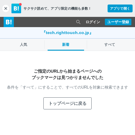
サクサク読めて、
アプリ限定の機能も多数！
アプリで開く
c
l
o
ログイン
ユーザー登録
s
e
『tech.righttouch.co.jp』
人気
新着
すべて
ご指定のURLから始まるページへの
ブックマークは見つかりませんでした
条件を「すべて」にすることで、
すべてのURLを対象に検索できます
トップページに戻る