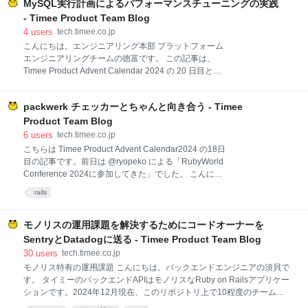
MySQL実行計画によるパフォーマンスチューニングの実践
Advent Calendar 2024 の24日目の記事です。 前日は
@beryu の iOSの職能チームが存在しない組織で、
- Timee Product Team Blog
WWDCハッカソンを企画・開催しました でした。 こ
4
users
tech.timee.co.jp
んにちは。バックエンドエンジニアの @dak2 です。
こんにちは。エンジニアリング本部 プラットフォーム
タイミーではバックエンドの Ruby on Rails アプリケ
エンジニアリングチームの徳富です。 この記事は、
ーションに型定義情報（RBS）を記述して運用してい
Timee Product Advent Calendar 2024 の 20 日目とし
ます。 もう少し具体的に話すと、rbs-inline を利用し
て、EXPLAINを使用した実行計画の見方についてご紹
て RBS ファイルを生成し、Steep によって型検査して
介します。 背景 タイミーでは、会社の成長に伴い、パ
います。後半で詳し
packwerk チェッカーとちゃんと向き合う - Timee
フォーマンスチューニングが喫緊に求められていま
す。このような課題に対処するため、クエリのパフォ
Product Team Blog
ーマンスチューニングにはEXPLAINを使用した実行計
6
users
tech.timee.co.jp
画の確認が非常に重要です。しかし、実行計画の解釈
こちらは Timee Product Advent Calendar2024 の18日
には社内でばらつきがありました。この問題を解消す
目の記事です。前日は @ryopeko による「RubyWorld
るために、実行計画の見方を社内でまとめ、共有する
Conference 2024に参加してきた」でした。 こんにち
ことにしました。ただし、この情報を社内だけに留め
は。タイミーでバックエンドのテックリードをしてい
rails
ておくのはもったいないと考え、テックブログを通じ
る @euglena1215 です。 タイミーではモノリスな
て広く公開することに決めました。 実行計画の基本的
Ruby on Rails アプリケーションに一定の規律を設け
な見方 MySQLのEXPLAIN文は、SQLクエリがどのよ
るために Packwerk を導入しています。 A Packwerk
モノリスの運用課題を解決するためにコードオーナーを
うに実行
Retrospective であったように、Packwerk はあくまで
SentryとDatadogに送る - Timee Product Team Blog
ツールであり鋭いナイフです。ツールは使い手が意図
30
users
tech.timee.co.jp
を持って扱わないとそれに振り回されて怪我をしてし
モノリス特有の運用課題 こんにちは。バックエンドエンジニアの須貝で
まいます。 この記事では、それぞれのチェッカーがど
す。 タイミーのバックエンドAPIはモノリスなRuby on Railsアプリケー
んな目的を達成するために使えるものなのかを自分な
ションです。2024年12月現在、このリポジトリ上で10程度のチームが
りに整理してまとめてみます。 Packwerk 自体はあく
開発しています。 モノリスは利点も多いのですが、チームが増加するに