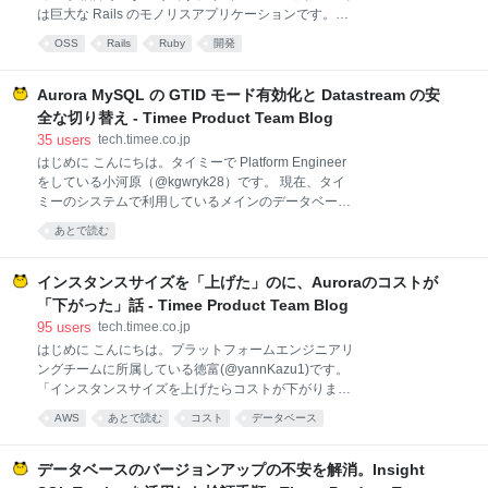
はこれで十分です。ただ問題となるのは、「保持期間
は巨大な Rails のモノリスアプリケーションです。以
を超えた過去のログを検索したい」という場面が来た
前から「アクセスが集中する特定のテーブル（以下、
とき。今回はこの課題に対してDatadogのFlex Logsを
OSS
Rails
Ruby
開発
人気テーブル）への DB マイグレーションが日中に通
導入し、コストをほぼ変えずに長期ログ検索を実現し
らない」という問題を抱えており、看過できないレベ
ようとしている取り組みについて
ルになってきたため、本格的に対処に乗り出しまし
Aurora MySQL の GTID モード有効化と Datastream の安
た。 この記事では、原因となっていたロングトランザ
全な切り替え - Timee Product Team Blog
クションに対し、Datadog と Devin を組み合わせた自
35
users
tech.timee.co.jp
動修正フローで対処した話と、その設計の裏側を紹介
はじめに こんにちは。タイミーで Platform Engineer
します。 DBマイグレーション失敗のメカニズム 日常
をしている小河原（@kgwryk28）です。 現在、タイ
的に発生していたのは、人気テーブルへの ALTER
ミーのシステムで利用しているメインのデータベース
TABLE が日中はほぼ通らない、という状況でした。原
（Aurora MySQL）のバージョンアップを進めていま
因は メタデータロック (MDL) です。 Aurora
あとで読む
す。前回の記事では、アップグレードに伴う SQL の互
MySQL(8.0) では、SELECT / INSERT
換性や性能の検証について共有しました。 この記事で
は、そのアップグレードと並行して取り組んでいる
インスタンスサイズを「上げた」のに、Auroraのコストが
Aurora MySQL の GTID モード有効化 を行うにあたっ
「下がった」話 - Timee Product Team Blog
て直面した課題と、それぞれをどう解決したかを紹介
95
users
tech.timee.co.jp
します。 GTID やレプリケーションに詳しくない方に
はじめに こんにちは。プラットフォームエンジニアリ
も読んでいただけるよう、必要な前提はその都度補足
ングチームに所属している徳富(@yannKazu1)です。
しながら説明します。 背景 きっかけは、現状利用して
「インスタンスサイズを上げたらコストが下がりまし
いるAurora MySQL 3.x 系（MySQL 8.0 相当の互換
た」と言うと、だいたい「？」という顔をされます。
性）から Aurora MySQL 8.4 系（MySQL 8.4 相当の
AWS
あとで読む
コスト
データベース
スペック上げたらお金かかるに決まってるだろ、と。
自分もそう思っていたので気持ちはわかります。 この
記事では、Amazon Aurora のReaderインスタンスを
データベースのバージョンアップの不安を解消。Insight
db.r7g.8xlarge から db.r7g.12xlarge にスケールアップ