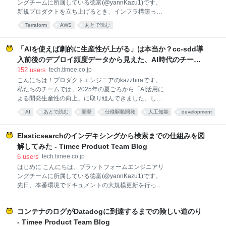
ングチームに所属している徳富(@yannKazu1)です。
ジョンも示されていました。Shopify の Ruby DX チー
新規プロダクトを立ち上げるとき、インフラ構築って
ムが9名関わっているということで、Sho
意外とやることが多いですよね。その中でも地味にめ
Terraform
AWS
あとで読む
んどくさいのがDBユーザーの作成と権限付与。手動で
やると「あ、権限つけ忘れた」「このユーザー名スペ
ルミスってない？」みたいなヒヤリハットが発生しが
「AIを使えば劇的に生産性が上がる」は本当か？cc-sdd導
ちです。 今回は、この作業をTerraformでIaC化した話
入前後のデプロイ頻度データから見えた、AI時代のチーム
を書いていきます。 背景：ボイラープレートでインフ
開発の"本当のボトルネック"。 - Timee Product Team
152
users
tech.timee.co.jp
ラ構築を爆速にしている 弊社ではTerraformのボイラ
Blog
こんにちは！プロダクトエンジニアのkazzhiraです。
ープレートと、それをもとにインフラを構築するため
私たちのチームでは、2025年の夏ごろから「AI活用に
のDevinへの指示プロンプトをセットで管理している
よる開発生産性の向上」に取り組んできました。しか
リポジトリがあります。 新規プロダクトのインフラが
し、当初の取り組みは抽象的なガードレールの提示や
必要になったら、このリポを使ってDevinにお願いす
AI
あとで読む
開発
仕様駆動開発
人工知能
development
個々人の実践にとどまり、チームとして大きな成果に
るだけ。数時間もあれば、AWSアカウントの作成、
は結びつきませんでした。 その後、SDD（仕様駆動開
VPC・ECS・Aurora
発）というアプローチに出会い、オープンソースの
Elasticsearchのインデキシングから検索までの仕組みを図
cc-sdd フレームワークをベースに試行錯誤を重ねてき
解してみた - Timee Product Team Blog
ました。 本記事では、AI開発標準の策定に失敗した経
6
users
tech.timee.co.jp
験から何を学び、どのように仕様駆動開発に辿り着い
はじめに こんにちは。プラットフォームエンジニアリ
たのか、そして、実践を通じて得た成果と学びをご紹
ングチームに所属している徳富(@yannKazu1)です。
介します。 チームのAI導入でうまくいかなかった話 AI
先日、本番環境でドキュメントの大規模更新を行った
活用の個人最適化 当初、チームでは Cursor、Claude
際にCPUが100%に張り付く事象が発生しました。検
Code、Devin、GitHub Copilot、Gemini などの AI ツ
証環境で同じ更新処理を試しても再現せず、原因がわ
ールを個々人の判断で利用できる状態でし
コンテナのログがDatadogに到達するまでの険しい道のり
からない。そこで「そもそも自分、Elasticsearchの中
で何が起きてるかちゃんと理解してないな」と気づ
- Timee Product Team Blog