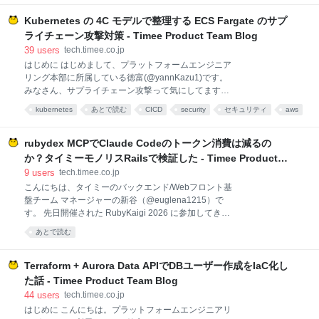
performance
環境
tech
GOMAXPROCSがコンテナのCPU制限を無視するっ
て、実際に見るとどうなるのか？ 過剰並列のスループ
Kubernetes の 4C モデルで整理する ECS Fargate のサプ
ット低下って、数字で見るとどのくらいインパクトが
ライチェーン攻撃対策 - Timee Product Team Blog
あるのか？ スロットリングとスレッド数の関係を自分
39
users
tech.timee.co.jp
の目でたしかめたい！ 自分で動かして数字を見ないと
はじめに はじめまして、プラットフォームエンジニア
腑に落ちないタイプなので、ローカルのMac環境で全
リング本部に所属している徳富(@yannKazu1)です。
部再現してみました。 発表の要約 ペアーズのバックエ
みなさん、サプライチェーン攻撃って気にしてます
ンド pairs-main はGo製でAmazon EKS上で稼働。48
か？ npm パッケージの乗っ取り（ua-parser-js 事
コアのNodeで limits.cpu: 5000m（5コア）のPodが動
kubernetes
あとで読む
CICD
security
セキュリティ
aws
件）、GitHub Actions の改ざん（tj-actions/changed-
いていたが、GoのGOMAXPROCS
files 事件）、依存パッケージへのバックドア混入（xz-
utils 事件）……。ここ数年、OSS を取り巻くセキュリ
rubydex MCPでClaude Codeのトークン消費は減るの
ティの前提がガラッと変わってきています。正直、
か？タイミーモノリスRailsで検証した - Timee Product
「いつ・どこから仕掛けられるかわからない」状況で
Team Blog
9
users
tech.timee.co.jp
す。 しかもサプライチェーン攻撃って、攻撃側のコス
こんにちは、タイミーのバックエンド/Webフロント基
トが低いわりに被害範囲が広いのが厄介なんですよ
盤チーム マネージャーの新谷（@euglena1215）で
ね。 そんなわけで、ECS Fargate 環境におけるサプラ
す。 先日開催された RubyKaigi 2026 に参加してきま
イチェーン攻撃対策を整理してみようと思ったのです
した。その中で特に気になったのが、Shopify の
が、いきなり全部を洗い出そうとしてもカオスになる
あとで読む
Alexandre Terrasa さんによる「Blazing-fast Code
だけ。何かいいフレームワーク
Indexing for Smarter Ruby Tools」という発表です。
この発表では rubydex という Rust 製の Ruby Code
Terraform + Aurora Data APIでDBユーザー作成をIaC化し
Indexer が紹介されていました。RubyLSP や Tapioca
た話 - Timee Product Team Blog
に統合することで最大10倍の高速化と2倍のメモリ削
44
users
tech.timee.co.jp
減を実現したという内容でした。また、Ruby ツール
はじめに こんにちは。プラットフォームエンジニアリ
のための統一的なコードインデックス基盤としてのビ