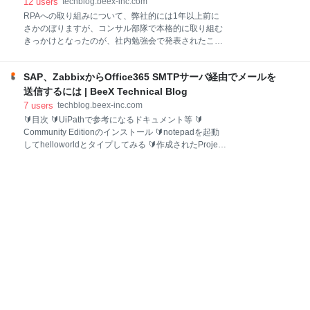
12
users
techblog.beex-inc.com
共有ストレージが問題になっていました。 Amazon
RPAへの取り組みについて、弊社的には1年以上前に
FSx for Windows ファイルサーバーは、完全マネージ
さかのぼりますが、コンサル部隊で本格的に取り組む
ド型のネイティブ
きっかけとなったのが、社内勉強会で発表されたこれ
です。 元ネタは弊社内技術者向けに書いているのです
が、その当時の温度感を重視して、体裁をあえてその
SAP、ZabbixからOffice365 SMTPサーバ経由でメールを
ままにしました。これでSAPGUIからパスワードのリ
セットのデモを見たときは、「おぉ！」という歓声が
送信するには | BeeX Technical Blog
沸きました。実際に動いているのを見てみると、やっ
7
users
techblog.beex-inc.com
ぱり印象が違いますね。 Have Fun! 🔰SikuliXの公式サ
🔰目次 🔰UiPathで参考になるドキュメント等 🔰
イトとか SikuliX by RaiMan github – RaiMan/SikuliX-
Community Editionのインストール 🔰notepadを起動
2014 Sikuli / SikuliX Documentation for version 1.1+
してhelloworldとタイプしてみる 🔰作成されたProject
(2014 and later) 🔰SikuliXとは SikuliXは、Windows、
を確認してみる。 🔰publish(nupkgファイル)を生成し
Mac、またはLinux / Unixを実行し
てみる 🔰コマンドラインから起動してみる 🔰UiPath
Robotから起動してみる 🔰コマンドラインから
UiPathRobotを起動する際に引数inputを利用して
argumentに値を渡す 🔰画像認識で電卓を操作してみ
る 🔰総評 RPAへの取り組みについて、弊社的には1年
以上前にさかのぼりますが、コンサル部隊で本格的に
取り組むきっかけとなったのが、前回の記事「SikuliX
を導入してRPAとして動かす詳細手順(Windows10)」
でした。 次に取りくんだのが「UiPath」です。 オー
プンソースのSikuliX