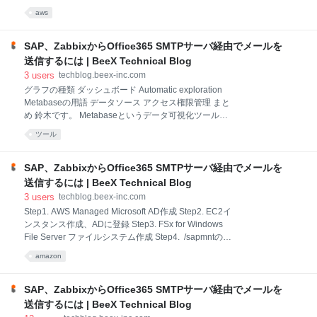
るなんて現実的ではありません。DXを経由したオンプ
懸垂です、那須です。 CloudWatch alarmでひっかか
aws
レミスとAWS間通信においてNAT変換されているケー
ったのをトリガーにEventBridgeのルールでアクショ
スを想定し、NLBを追加することで解決するシュチュ
ンを起こすことができるようになりました！
エーションについて検証してみました。 シチュエーシ
aws.amazon.com クラウドを使うのにデータセンター
SAP、ZabbixからOffice365 SMTPサーバ経由でメールを
ョ
でやっていた手作業の運用をそのままにしておくのは
送信するには | BeeX Technical Blog
もったいないです。自分たちでサーバを運用していた
3
users
techblog.beex-inc.com
時は障害が発生したら現地に行って復旧作業にあたっ
グラフの種類 ダッシュボード Automatic exploration
たりしていましたが、クラウドだとある程度復旧作業
Metabaseの用語 データソース アクセス権限管理 まと
まで自動化できますよね。 一番よくあるのは、
め 鈴木です。 Metabaseというデータ可視化ツールが
AutoRecoveryだと思います。詳細は↓このリンクを見
あります。データをチャートやダッシュボードにして
てください。 docs.aws.amazon.com Autorecoveryは
ツール
可視化できます。 オープンソースのデータ可視化ツー
EC2インスタンスの
ルにはMetabaseのほかにも、Redash、Superset、
Kibanaなどいくつかあります。その中でもMetabase
SAP、ZabbixからOffice365 SMTPサーバ経由でメールを
は後発なだけあって、他と比べシンプルで、画面もき
送信するには | BeeX Technical Blog
れいです。SQLの知識も不要です。使ってみるまでの
3
users
techblog.beex-inc.com
ステップも他のツールに比べ非常に簡単で、Dockerコ
Step1. AWS Managed Microsoft AD作成 Step2. EC2イ
マンドや、jarファイル1個でのJVM起動のほか、AWS
ンスタンス作成、ADに登録 Step3. FSx for Windows
であればElastic Beanstalkでの起動も公式に用意され
File Server ファイルシステム作成 Step4. /sapmntの作
ています。 データソースとしては、
成 Step5. WSFCを構築 Step6. SWPM: First Cluster
PostgreSQL/MySQLやSQL Serverなどのデータベース
amazon
Nodeの実行 Step7. SWPM: Additional Cluster Nodeの
のほ
実行 完成 Windows Serverで運用しているお客様は、
S/4HANAに移行後もAPサーバをLinuxにすることなく
SAP、ZabbixからOffice365 SMTPサーバ経由でメールを
Windows Serverを使うことが多いと思います。AWS
送信するには | BeeX Technical Blog
EC2でSAPシステムをWSFC構成にしようとすると、