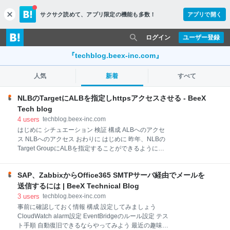
サクサク読めて、
アプリ限定の機能も多数！
アプリで開く
c
l
o
ログイン
ユーザー登録
s
e
『techblog.beex-inc.com』
人気
新着
すべて
NLBのTargetにALBを指定しhttpsアクセスさせる - BeeX
Tech blog
4
users
techblog.beex-inc.com
はじめに シチュエーション 検証 構成 ALBへのアクセ
ス NLBへのアクセス おわりに はじめに 昨年、NLBの
Target GroupにALBを指定することができるようにな
りました。NLBを前段に置くことでなにが嬉しいかと
いうと、やはりNLBは固定IPを付与できるという点、
SAP、ZabbixからOffice365 SMTPサーバ経由でメールを
で固定IPが付与できるということは例えば
DirectConnect(DX)を経由したオンプレミスとAWS間
送信するには | BeeX Technical Blog
の通信において、NAT変換している際に有効になって
3
users
techblog.beex-inc.com
きたりします。ALBでももちろんENIのIPを特定しその
事前に確認しておく情報 構成 設定してみましょう
IPでNAT変換、ということはできますが、ALBのIPは
CloudWatch alarm設定 EventBridgeのルール設定 テス
変動する可能性があるためその都度NATの定義を変え
ト手順 自動復旧できるならやってみよう 最近の趣味は