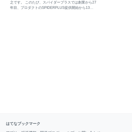
📝 この記事で説明しないこと ✔️ ブランチ戦略を整備
之です。 このたび、スパイダープラスでは創業から27
する際にやったこと 🏁 ブランチ戦略によって達成した
年目、プロダクトのSPIDERPLUS提供開始から13年
いこと 💼 開発体制、開発フローを整理する 開発体制
の時を経て、技術ブログを始めることにいたしまし
開発フロー 📐 ブランチ戦略を設計する ベースにする
た！ スパイダープラスが技術ブログを始める理由 スパ
ブランチ戦略と対応スコープの検討 環境とブランチの
イダープラスが提供するSPIDERPLUSのサービスは、
対応表を作る ブランチ表を作る feature開発の流れ ブ
主に建設現場で使われる現場管理アプリです。現在、
ランチフロー図 🛠️ おまけ 🦺 今後の課題 最後に 参考
1,800社以上、68,000人超のユーザーに利用されてお
📝 こ
り、建設現場のDX化に貢献をしています。
SPIDERPLUSは、リアルな「現場」で使うアプリであ
り、メインはiPadのアプリとして提供をしています。
大量の図面や写真の管理やオフライン利用など、建設
現場固有の業務要件を様々なテクノロジーを活用する
ことで実現しています。 そんなSPIDERPLUSです
が、これまで積極的に技術情報の公開をしていなかっ
た事もあり、皆様にあまり知られていな
はてなブックマーク