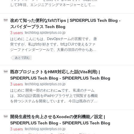
よくなってしまうのが理想です。 この記事には、筆者
して3年目、エンジニアリングマネージャーとしては1
の価値観や好みが反映されている部分が多々ありま
年目になります。 これまで約10年間ソフトウェアエン
す。 そのため、読者の方が自分に合ったツールを見つ
ジニアとして働いてきましたが、開発リーダー的なポ
けるための参考程度に読んでいただければ幸いです。
改めて知った便利なfzfのTips | SPIDERPLUS Tech Blog -
ジションの経験はあるものの、マネージャーとして明
ターミナル環境 筆者のターミナル環境は Alacritty +
確に自分のチームを持つのは弊社が初めてでした。 マ
スパイダープラス Tech Blog
tmux です。 バージョンを上げたり、設定をアップデ
ネージメント職にチャレンジした理由は、エンジニア
3
users
techblog.spiderplus.co.jp
ートしたりしてますが、5年以上この構成で使っ
として培った「こうすればもっと良くなる」というア
はじめに こんにちは、DevOpsチームの宮囿です。 唐
イデアを、弊社の持つ環境でなら実現できると確信し
突ですが、私はfzfが好きです。fzfはCUIで使えるファ
たからです。 この記事を書くことにした動機は、長い
ジーファインダーツールで、大量の項目の中からあい
間マネージメント職を敬遠していた私が、今ではとて
まいな指定で任意の項目を選択することができます。
あとで読む
も楽しくマネージャーとして仕事をしていることが挙
fzfは最高です。 私の業務はCLI上の作業が多いので、
げられます。 本記事のテーマは私が開発チームの運営
効率化の為にfzfをいろんな場面で使い倒していきたい
をする上で大切にしている価値観や考え方です。 も
と思っています。 そんなにfzfが好きだったんですが、
既存プロジェクトをHMR対応した話(Vite利用) |
し、この記事を通じてエンジニアのマネージメント職
Ctrl+rでめちゃくちゃ便利なコマンド履歴検索ができる
SPIDERPLUS Tech Blog - SPIDERPLUS Tech Blog
に対する新たな視
ことを社内Slackで知ってしまい、改めてfzfの利用方法
3
users
techblog.spiderplus.co.jp
を学習しなおしました。 この記事ではその際見つけた
はじめに 開発一部のわにわに🐊です。 私達のチーム
Tipsをいくつか紹介できればと思います。 fzfの導入
は、3Dの設計図面をiPadやブラウザ上で閲覧する機能
brew install fzf 等でも入れることができますが、パッ
を持つシステムを開発しています。 今日は既存のプロ
ケージマネージャ経由で入れると古いバージョンにな
ジェクトにHMRを導入した時のことを書きます。 細
り、fzfでのオートコンプリートやCtrl+r,Ctrl+t等のキー
かい設定は、システム構成が異なるとあまり役に立た
バインドを有効にする際
開発生産性を向上させるXcodeの便利機能／設定 |
ないので、設定の考え方を中心に書いていきます。 大
雑把な環境: viteとReactを使ったシステムで、開発は
SPIDERPLUS Tech Blog - SPIDERPLUS Tech Blog
SSH接続が可能なリモートサーバー上で行なっていま
3
users
techblog.spiderplus.co.jp
す。 対象読者 viteを利用している既存開発プロジェク