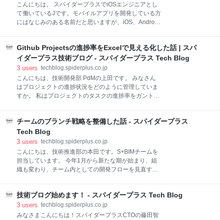
回は1年を振り返りながら、その役割や、お客様にと
こんにちは。 スパイダープラスでiOSエンジニアとし
って使いやすいプロダクト作りとの密接な関わりなど
て働いているJです。モバイルアプリを開発している方
を紹介してまいります。 UI/UX部におけるデザインエ
にはなじみのある名前だと思いますが、iOS、Android
ンジニアの役割 デザインエンジニア誕生の経緯 デザイ
両方開発する時に使えるモバイルDBである「Realm」
ナーとエンジニアの橋渡しとなるためにやっているこ
について、今回はお話したいと思います。 ※なお、文
と３つ 1. デザインシステム構築、コンポーネント開発
Github Projectsの進捗率をExcelで見える化した話 | スパ
中でスパイダープラスとカタカナの場合は会社のこ
2. プロトタイピング 3. デザイン実現性検証や技術面か
と、SPIDERPLUSと英大文字の場合はサービスのこと
イダープラス技術ブログ - スパイダープラス Tech Blog
らのデザインFB 橋を渡すために必要
を指します。 1. Realmの概要 Realmの特徴 2. スパイ
3
users
techblog.spiderplus.co.jp
ダープラスでの利用とその背景 SPIDERPLUS開発で
こんにちは、技術開発部 PdMの上田です。 みなさん
の Realm SPIDERPLUS開発に Realm を選択した理由
はプロジェクトの進捗状況をどのように管理していま
3. 実装で注意・工夫したところ、苦労したところ
すか。 私はプロジェクトのタスクの進捗率をガントチ
Realmの良いところ Realmの不便なところ 最後に 1.
ャートで管理するのが好きです。 スパイダープラスで
Realmの概要 2010年度後半にAlexander Stigsen、
はGitHubを用いて開発を行っていますので、今回は
Bjarne Christiansenという二人がT
チームのブランチ戦略を整備した話 - スパイダープラス
GitHub Projectsの進捗率をExcelで見える化してガン
トチャートで管理した話をしたいと思います。 ※公開
Tech Blog
用に一部情報を省略、編集しております。 📝 この記事
3
users
techblog.spiderplus.co.jp
で説明しないこと ガントチャートとは何か GitHub
こんにちは、技術推進部の本田です。S+BIMチームを
Projectsとは何か 📝 この記事で説明しないこと やりた
担当しています。 今年1月から新たな期が始まり、組
いこと GitHub Projectsのroadmap機能では足りない
織も変わり、チーム内としての開発フローを見直す機
Microsoftが提供するExcelガントチャートを利用
会がありました。 今回はその一環としてブランチ戦略
GitHub Issueのタスクをガントチャートへ 【Projects
の整備をしたのでその時に考えたこと、やったことを
のデータを取得するGraphQL】 完成 Excelか
技術ブログ始めます！ - スパイダープラス Tech Blog
記事にまとめたいと思います。 チームのブランチ戦略
を考えている方にとって少しでも参考になれば幸いで
3
users
techblog.spiderplus.co.jp
す。 ※公開用に一部情報を省略、編集しております。
みなさまこんにちは！スパイダープラスCTOの藤田智