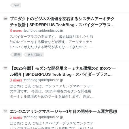
す。 カーソルの軌道を表示 これが最も実用性がありま
ボードと野球観戦が好きです。 本記事はテックイベン
test
す。稲妻のような無駄なエフェクトに関しては実用性
ト「【実践事例4選】AI Agentで変わるモバイルアプリ
皆無の趣味です。 カーソル軌道エフェクトのGLSL
のテスト」（2025/9/29）登壇内容のダイジェストで
github.com 稲妻
す。 trident-qa.connpass.com この記事で取り扱うこ
プロダクトのビジネス価値を左右するシステムアーキテク
と 既存のiOSプロダクト（手動検証で一定の安定性が
チャ設計 | SPIDERPLUS TechBlog - スパイダープラス
ある想定）におけるテスト自動化を、AI Agentを活用
Tech Blog
8
users
techblog.spiderplus.co.jp
して加速する方法 この記事で取り扱わないこと 新規プ
スパイダープラスの本田です。 最近は設計をしたり設
ロダクトの自動テスト導入論 良いプロンプトの一般論
計のレビューをする機会などが増え、アーキテクチャ
初期の環境構築全般 テストの自動化 なぜ自動化するの
について考えたりする時間が多くなってきたので、今
か。主目的は以下の2点です。 開発サイクルの高速化
までの学習や経験からの気づきをまとめてみたいと思
中長期的なコスト削減 自動化により、繰り返し実行の
開発
あとで読む
います。 はじめに：ユーザー体験とシステムアーキテ
容易化、即時の不具合検知、属人化抑止
クチャの密接な関係 近年のプロダクト開発では「デザ
インファースト」「ユーザー体験中心」といったアプ
【2025年版】モダンな開発用ターミナル環境のためのツー
ローチが主流となっています。美しいUIや直感的な操
ル紹介 | SPIDERPLUS Tech Blog - スパイダープラス
作性は確かに重要ですが、どんなに洗練されたデザイ
Tech Blog
3
users
techblog.spiderplus.co.jp
ンも、システムが遅い、頻繁に落ちる、データが消え
はじめに こんにちは、エンジニアリングマネージャー
るといった問題があれば、その価値は一瞬で失われて
の本田です。 今回は、2025年現在のモダンな開発用
しまいます。 今回は、非機能要件を早期に考慮したア
ターミナル環境のためのツールを紹介します。 想定読
ーキテクチャ選択が、優れたユーザー体験の実現に不
者は、イカしたターミナル環境で開発を行いたいエン
可欠であることを書いていきます。特に、多くの開発
ジニアです。 操作をなるべくキーボードだけで完結さ
現場で見過ごされがちな「結果整合性」という選択肢
エンジニアリングマネージャー1年目の開発チーム運営思想
せたいと考えている人には向いているかもしれませ
について、その価値と実現方法について整理したいと
ん。 かっこいいターミナル環境はロマンですが、ただ
5
users
techblog.spiderplus.co.jp
思います。 なぜ非機能
単に見た目にこだわるというよりは、機能性や使い勝
はじめに こんにちは！スパイダープラスでエンジニア
手を重視してカスタマイズした結果、見た目がかっこ
リングマネージャーを務めている本田です。 私は入社