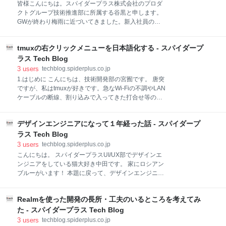
Blogでは今、進めている不具合分析活動について内容
皆様こんにちは。スパイダープラス株式会社のプロダ
を共有したいと思います。 なぜ不具合分析が重要なの
クトグループ技術推進部に所属する谷黒と申します。
か？ すでに不具合分析をされている方やそんなの知っ
GWが終わり梅雨に近づいてきました。新入社員の皆
ているという方には言わずもがなですが、不具合分析
様は会社の空気に慣れてきた頃でしょうか。 さて、ス
はソフトウェアの品質を高め、リリース後の問題を減
パイダープラス株式会社では現場向けの「iOS/Android
少させるための重要なステップで、下記のような効果
tmuxの右クリックメニューを日本語化する - スパイダープ
アプリ」としてS+Partner（以下、SPP）のサービス
が考えられると思います。 根本原因の特定 不具合の発
を運用しております。このたびSPPのpush通知のサー
ラス Tech Blog
生原因を明らかにし、同じ問題が再発しないように対
ビスをFirebaseに移行いたしました。その件について
3
users
techblog.spiderplus.co.jp
策をおこなうこと
今回お話させていただければと存じます。 モバイル
1.はじめに こんにちは、技術開発部の宮囿です。 唐突
push通知のサービスの移行を検討している方に少しで
ですが、私はtmuxが好きです。急なWi-Fiの不調やLAN
もお役に足ればと思います。 背景 SPPは、主に建設現
ケーブルの断線、割り込みで入ってきた打合せ等の
場での危険予知活動（KY）などに活用されているサー
様々なアクシデントがあっても、tmux上で作業してお
ビスで、ユーザー同士のコミュニケーションを強化す
くことで作業の中断・再開は思うがまま、tmuxは最高
るためにプッシュ通知機能を提供しています。 これま
デザインエンジニアになって１年経った話 - スパイダープ
です。 私の業務は割り込みが多いので、私はtmuxの利
でプッシュ通知の実現には、ニフクラ mobile
便性をとても享受しています。そしてとても便利なの
ラス Tech Blog
backend（ncmb
で布教したいと思っています。 さて、tmuxを布教する
3
users
techblog.spiderplus.co.jp
にあたってハードルになっているのは操作を覚えるコ
こんにちは。 スパイダープラスUI/UX部でデザインエ
ストの重さだと思っているのですが、tmuxはこのハー
ンジニアをしている猫大好き中田です。 家にロシアン
ドルに対し、コンソールアプリでありながら右クリッ
ブルーがいます！ 本題に戻って、デザインエンジニア
クメニューを実装するという解を提示しています。実
って何だろう、とお思いの方もいらっしゃるかもしれ
際に使うと以下のような感じになります。 最高です
ません。一言で説明すると、デザインエンジニアとは
ね。ベテランtmuxユーザーのような速度で操作できる
Realmを使った開発の長所・工夫のいるところを考えてみ
UI/UXデザインとプロダクト開発（エンジニアリン
ことが分かります。 これならtmuxを布教するのも簡単
グ）との間を橋渡しする役割です。 私自身、デザイン
た - スパイダープラス Tech Blog
だ、と思ったのですが、メニュー
エンジニアになってから1年が経ったばかりです。 今
3
users
techblog.spiderplus.co.jp