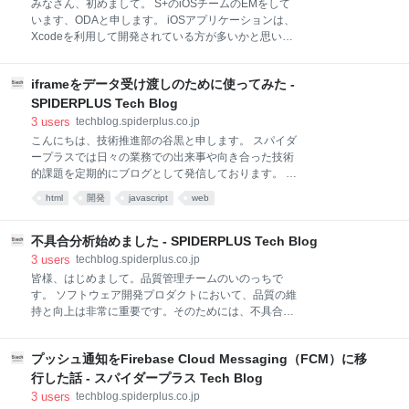
みなさん、初めまして。 S+のiOSチームのEMをして
トをなんとかHMR化したい 特に既存プロジェクトに
います、ODAと申します。 iOSアプリケーションは、
後からviteを導入した場合はHMR対応できていなかっ
Xcodeを利用して開発されている方が多いかと思いま
たりするので Docker設定は、見よう見まね程度だけど
す。 S+でも例に漏れず、Xcodeを利用して開発してお
自分でできる linuxのコマンドがそこそこ使える
ります。 今回の記事では当たり前に使っているXcode
Apacheとかリバースプロキシ等の用語が少しはわかる
iframeをデータ受け渡しのために使ってみた -
の設定/コマンドを紹介いたします。 私自身、Xcodeの
導入経緯 HMR(Hot Module Replacement
コマンドや機能によって、開発中のストレス軽減を感
SPIDERPLUS Tech Blog
じました。 知ろうと思わないと知らないことだらけの
3
users
techblog.spiderplus.co.jp
コマンド/機能ですが、知っていると開発効率が高まる
こんにちは、技術推進部の谷黒と申します。 スパイダ
のではと思います。 すでにご存じの方は、「あるあ
ープラスでは日々の業務での出来事や向き合った技術
る」まだ知らなかったものについては、「そんなのあ
的課題を定期的にブログとして発信しております。 さ
るんだ」と感じていただければと思います。 Xcodeの
て、今回はiframeをテーマにします。こちらは外部サ
html
開発
javascript
web
便利機能／設定／コマンド まずは、馴染みの深い部分
イトなどをHTML内に埋め込みたい時などに使うこと
から。 コマンド 検索 プロジェクト内のファイル検索
が一般的です。 ご存じの方もいらっしゃると思います
Command + Shift + o ファイル内で文字検索 Comma
が、iframeはフレーム内の値をフレームの外の世界に
不具合分析始めました - SPIDERPLUS Tech Blog
渡すことができます。 今回、私たちはヘッドレスな
3
users
techblog.spiderplus.co.jp
APIを使わずiframeをデータ受け渡し専用に用いた手法
皆様、はじめまして。品質管理チームのいのっちで
を採用し、機能開発を行いました。その方法を紹介い
す。 ソフトウェア開発プロダクトにおいて、品質の維
たします。 背景 私が開発を担当している
持と向上は非常に重要です。そのためには、不具合の
BIM（*Building Information Modelingの略で図面上に
早期発見と効果的な是正処置が必要不可欠です。 品質
より詳しい属性情報などがついたモデリングのこと）
保証・品質管理の活動をより強化するため体制変更さ
のサービスは、基本機能を提供するSPIDERPLUSとは
プッシュ通知をFirebase Cloud Messaging（FCM）に移
れた品質管理チームでは、お客様からのフィードバッ
マイクロサービス的な関係にあり、SPIDERPLUSとは
クや開発工程で検出される不具合について、より詳細
行した話 - スパイダープラス Tech Blog
独立した
な分析をおこなうための取り組みを始めました。 この
3
users
techblog.spiderplus.co.jp