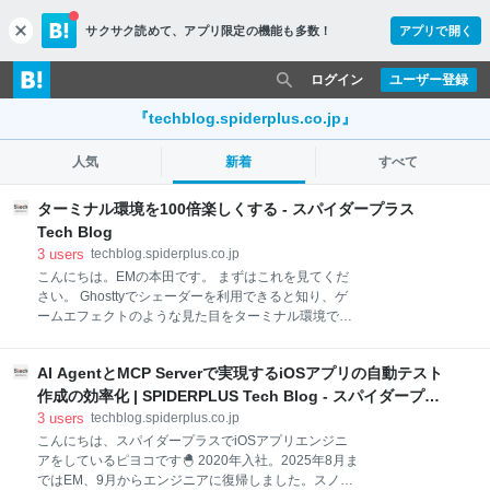
サクサク読めて、
アプリ限定の機能も多数！
アプリで開く
c
l
o
ログイン
ユーザー登録
s
e
『techblog.spiderplus.co.jp』
人気
新着
すべて
ターミナル環境を100倍楽しくする - スパイダープラス
Tech Blog
3
users
techblog.spiderplus.co.jp
こんにちは。EMの本田です。 まずはこれを見てくだ
さい。 Ghosttyでシェーダーを利用できると知り、ゲ
ームエフェクトのような見た目をターミナル環境で実
現すべくAIでGLSLを作成した結果、上のようなアニメ
ーションのターミナル環境が爆誕しました⚔️ 去年の記
AI AgentとMCP Serverで実現するiOSアプリの自動テスト
事では Alacritty を使っていたのですが、シェーダーを
使いたかったので乗り換えました。 また、Neovimの
作成の効率化 | SPIDERPLUS Tech Blog - スパイダープラ
smear-cursor.nvim で似たようなことができたのです
ス Tech Blog
3
users
techblog.spiderplus.co.jp
が、Ghosttyの場合はターミナル全体で使えるのとアニ
こんにちは、スパイダープラスでiOSアプリエンジニ
メーションの自由度が高いのがやはり良いです。
アをしているピヨコです🐣 2020年入社。2025年8月ま
techblog.spiderplus.co.jp 以下、設定例へのリンクで
ではEM、9月からエンジニアに復帰しました。スノー