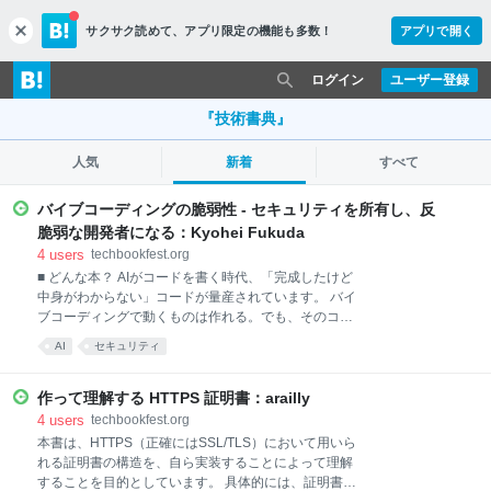
サクサク読めて、
アプリ限定の機能も多数！
アプリで開く
c
l
o
ログイン
ユーザー登録
s
e
『技術書典』
人気
新着
すべて
バイブコーディングの脆弱性 - セキュリティを所有し、反
脆弱な開発者になる：Kyohei Fukuda
4
users
techbookfest.org
■ どんな本？ AIがコードを書く時代、「完成したけど
中身がわからない」コードが量産されています。 バイ
ブコーディングで動くものは作れる。でも、そのコー
ドは安全ですか？ 本書は、CVE発行経験のあるOSS開
AI
セキュリティ
発者（pdfme / GitHub 4,000+ stars）が、開発者の目
線でセキュリティの実践を解説した本です。セキュリ
ティエンジニア向けの攻撃手法解説ではなく、「開発
作って理解する HTTPS 証明書：arailly
者が日常業務でセキュリティを所有する」ための考え
4
users
techbookfest.org
方と具体的な手法をまとめました。 OWASP Top
本書は、HTTPS（正確にはSSL/TLS）において用いら
10:2025に対応し、脆弱なコードと安全なコードを対
れる証明書の構造を、自ら実装することによって理解
比しながら、何がなぜ危険で、どう直すかを示しま
することを目的としています。 具体的には、証明書の