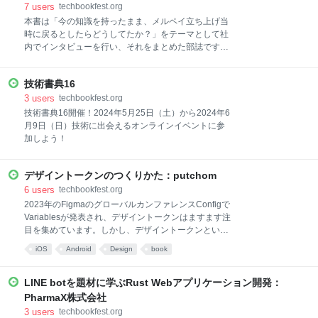
Run」というタイトルとシリアスな表紙にしました。
7
users
techbookfest.org
本書のゴールは、読者のみなさまが「Google Cloudが
本書は「今の知識を持ったまま、メルペイ立ち上げ当
提供するCloud Runの素晴らしさを知り、学ぶことを
時に戻るとしたらどうしてたか？」をテーマとして社
楽しみながら、本番運用に通用するGoogle Cloud設
内でインタビューを行い、それをまとめた部誌です。
計・構築スキルを獲得すること」です。また、ハンズ
技術選定の話やメルペイ立ち上げ当時の話など、それ
オンも充実させています。 インタラクティブなチュー
ぞれがとても濃い内容となっているので、非常に読み
トリアルである「te
技術書典16
応えのある本になっています。 ぜひ、楽しんで読んで
もらえるとうれしいです！ - 目次 - 第1章 Payment
3
users
techbookfest.org
Platform編 第2章 iOS / Android編 第3章 Engineering
技術書典16開催！2024年5月25日（土）から2024年6
Manager編 第4章 Platform Engineering編 第5章 SRE
月9日（日）技術に出会えるオンラインイベントに参
編 第6章 Architect編 第7章 元メルペイCTO編 今回の表
加しよう！
紙は猫ちゃんたちです。かわいいですね！
デザイントークンのつくりかた：putchom
6
users
techbookfest.org
2023年のFigmaのグローバルカンファレンスConfigで
Variablesが発表され、デザイントークンはますます注
目を集めています。しかし、デザイントークンという
言葉は聞いたことあるものの、デザイントークンとは
iOS
Android
Design
book
何なのか、また、何から始めたらいいかわからない方
も多いのではないでしょうか。 本書では、これまで
GMOペパボ株式会社で複数のブランド向けにデザイン
LINE botを題材に学ぶRust Webアプリケーション開発：
トークンを設計した際に得た知見や、株式会社スマー
PharmaX株式会社
トバンクでモバイルアプリ向けにデザイントークンを
3
users
techbookfest.org