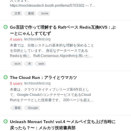
入できます。
を取得・書き込みする ・PDFから金額やテキスト情報
https://mochikoastech.booth.pm/items/5703302 --- 72
を抽出する ・Webサイトの情報を自動で収集する
ページ / A5サイズ / 電子版はPDF（フルカラー） / 紙の
(Webスクレイピング) ・OpenAI APIを使ったチャット
文章
書籍
book
本は表紙カラー、本文モノクロ ▼実際に読んだ人の感
プログラムを作る ・テンプレート画像にテキストを埋
想はこちら https://togetter.com/li/2376408 ▽株式会社
め込んでnot
カケハシ 技術広報 櫛井優介さん 仕事で文章を書く全
Go言語で作って理解する Raftベース Redis互換KVS：ぶ
ての人にお勧めしたい優しくて実践的な一冊です。 技
ーとにゃんしすてむず
術広報の仲間たちにもぜひ読んでほしいので、30冊買
4
users
techbookfest.org
って配ってまわりたいと思います。 ▽UXライター
本書では、分散システムの基本的な理解を深めること
otapoさん チームの生産性を向上させるのにも役立つ
を目的としています。 身近なデータベースである
テクニカルライティング。 そのはじめの一歩を踏み出
Redisを例に、Raft Consensus Algorithmを用いた
すとき、書き手の背中をやさしく押してくれる1冊で
Redis互換の分散Key-Value Store（KVS）の実装方法
す。 --- 突然ですが……私たちは、毎日のようにテキス
tech
本
web
を解説します。 昨今では高い可用性と強い一貫性を求
トで誰かに何かを説明
められるシステムが増えており、Raftはそのようなシ
ステムを構築するためのアルゴリズムとして広く利用
The Cloud Run：アライとウマカツ
されています。 例えば、モバイルペイメントや電子決
8
users
techbookfest.org
済サービスのPayPayでは、Raftによって構築された高
本書は、クラウドネイティブシリーズ第4作目とし
い可用性と強い整合性を兼ね備えるデータベースであ
て、Google CloudのコンテナサービスであるCloud
るTiDBを採用しています。
Runをテーマとした技術書です。 200ページを超える
https://insideout.paypay.ne.jp/2024/01/31/event-
本格的な「Google Cloudコンテナ設計・運用ガイド」
書籍
Google
cloudnativedaystokyo2023-jp/ このように、RaftとRaft
です。 前作までのかわいい表紙とは一変。 筆者らが本
を用いたデータベースは実用性の面からも非常
気でGoogle CloudのCloud Runと向き合い、「本番環
境でCloud Runを運用するために、本気で読者に唯一
Unleash Mercari Tech! vol.4 〜メルペイ立ち上げ当時に
の価値を届ける」という想いのもと、「The Cloud
戻ったら？〜：メルカリ技術書典部