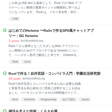
設計した際に得た知見を共有します。デザイントーク
この本はLINE Bot を題材として、Rust での Web ア プ
ンを利用するメリットから実際の作り方まで幅広く網
リケーション開発の重要ポイントが網羅的に学べるよ
羅していますので、これからデザイントークンを設計
うになっています。 Rust は、メモリ安全性・並行処
する皆さんのお役にたてると幸いです。 [著者]
理、および高性能を目指して設計されたシステムプロ
putchom（Ryo Fukushima） GMOペパボ株式会社で
LINE
グラミング言語です。所有権やライフタイムなどの独
SUZURIのデザインリード及び共通基盤デザインシス
特の概念を持ち、難しいと言われる ことも多い言語で
テムInhouseの設計を担当
す。Web アプリケーション開発にはまだ向かないと言
はじめてのHotwire 〜Railsで作るSPA風チャットアプ
った印象を持た れている方も多いようです。 しかし、
リ〜：SG Hotwire
実際に使ってみると、むしろ高級言語に近い特色を多
3
users
techbookfest.org
数兼ね備えていることに 気がつくでしょう。また、こ
Rails 7 から標準となったモダンなWeb アプリケーシ
こ数年で Web アプリケーション開発のためのエコシ
ョン開発のためのアプローチである Hotwire につい
ステム も十分に発展してきており、開発に困ることは
て、ハンズオン形式で解説した本です。 Hotwireを使
あまりありません。勘所さえ押さえること ができれ
えば、ページの部分更新や複数ユーザー間のリアルタ
ば、Web アプリケーション開発においても Rust のメ
Rails
book
イム更新等の動きを、Rails アプリに簡単に加えるこ
リットを十分に享受するこ とが可能です。 出版社から
とができます。 本書を読むことで少しでも Hotwire に
出版されている書籍
ついて理解が深まったり、使ってみようと思っていた
Rustで作る！自作言語・コンパイラ入門：学園生活研究部
だければ幸いです。
34
users
techbookfest.org
Rustで自作言語とコンパイラを作るために必要な知識
と実装手法を初心者向けに簡単に説明することを試み
ました。パーサコンビネータやLLVM関連のライブラ
リを利用し、Rustで自作言語やコンパイラ作りをやっ
Rust
techfeed
Programming
あとで読む
ebook
ていきます。
婚活を支えた技術：くろまめ屋