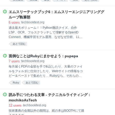
エムスリーテックブック6：エムスリーエンジニアリンググ
ループ執筆部
6
users
techbookfest.org
過去最大ボリューム！！Python難読クイズ、自作
LSP、OCR、フルスクラッチして理解するOpenID
Connect、機械学習モデル運用、なぜなぜ分析、LLM
で作る検索テストコレクション、自作DB、ChatGPT
あとで読む
と漫画、医療とIT 技術といった多様な分野・技術につ
いて、有志メンバーが執筆いたしました。今回の書籍
は今までとは違 い、エンジニアだけでなく、プロダク
面倒なことはRubyにまかせよう：pupepa
トマネージャー、デザイナー、マーケティング部門 の
7
users
techbookfest.org
方も執筆に参加しております。本書は、読者の皆様に
毎月届くPDFの金額を手で転記したり、大量のファイ
何かしらの刺激や知見を提供することを目的としてい
ルをフォルダに仕分けしたり、Webサイトの情報をコ
ます。私たちは、この本を通して、新たな視点やアイ
ピー＆ペーストで集めたり… Rubyなら、それらの面
デア、そして実践的なヒントを提供し、読者の皆様が
倒な作業を数十行のコードで自動化できます。 本書で
Ruby
あとで読む
より豊かなエンジニアリングライフを送るための1つ
は、Rubyを使って日々のPC作業を自動化・省力化す
となることを願っています。 目次 第1章 Welcome to
る方法を解説します。 各章は独立しているので、必要
ようこそ Python 難読クイズ沼! 第2章 Go で作って学
なところから読み始めることができます。 本書の内容
読み手につたわる文章 - テクニカルライティング：
ぶLSP 第3章
・散らかったファイルを作成日ごとに自動で仕分ける
mochikoAsTech
・CSV、JSON、YAMLを読み書きして、データの変換
12
users
techbookfest.org
や集計を行う ・Excelファイルのデータを読み取り、
技術書典の会期以外の期間は、紙の本はBOOTHにて購
他の処理に活用する ・Googleスプレッドシートの値