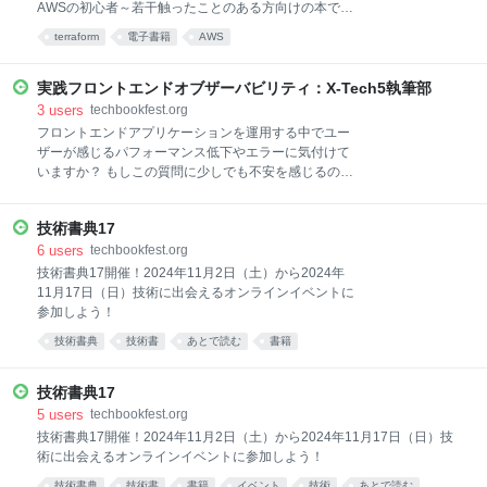
AWSの初心者～若干触ったことのある方向けの本で
成り立っているため、通信仕様やその実装を追ってい
す。Terraformとは、HashiCorp社により開発している
くことで、低レイヤーの技術の実装を理解できたり、
terraform
電子書籍
AWS
オープンソースのインフラ自動構成ツールです。AWS
観測する挙動がどのレイヤーで定義されている仕様に
だけでなく、Google CloudやAzure、Discordなどのイ
基づくの
ンフラを構築可能です。Terraformでは、インフラのデ
実践フロントエンドオブザーバビリティ：X-Tech5執筆部
プロイ設定や手順をコードとして記載する
3
users
techbookfest.org
「Infrastructure as Code（IaC）」の一種です。IaCを
フロントエンドアプリケーションを運用する中でユー
使うことで、デプロイの作業手順を再利用できるよう
ザーが感じるパフォーマンス低下やエラーに気付けて
になり、統一化や状態変更に対して頑強なシステムを
いますか？ もしこの質問に少しでも不安を感じるので
作ることができます。 以前はTerraformといえば、
あれば、ぜひ本書を手に取ってみてください。 本書は
「ブラウザから操作はできるけどIaCはちょっと…、
モニタリングとオブザーバビリティの基礎から実践的
せめてCDKにしてほしい」のように敷居が高いもので
技術書典17
な手法までを網羅し、特にNew Relicを活用した具体
した。しかし、昨今の生成AI
的な手法を詳しく解説しています。またCore Web
6
users
techbookfest.org
Vitalsや分散トレーシング、Session Replayといった
技術書典17開催！2024年11月2日（土）から2024年
重要なトピックを取り上げ、フロントエンドエンジニ
11月17日（日）技術に出会えるオンラインイベントに
アが現場で役立つ知識を解説しています。 具体的には
参加しよう！
以下の3点に重点を置いて解説しています。 1. なぜオ
技術書典
技術書
あとで読む
書籍
ブザーバビリティが必要なのか：その重要性と背景 現
代のソフトウェア開発においてシステムの健全性とユ
ーザーエクスペリエンスを維持するために欠かせない
技術書典17
要素として、オブザーバビリティがなぜ必要とされる
5
users
techbookfest.org
のか、その背景と利点について説明
技術書典17開催！2024年11月2日（土）から2024年11月17日（日）技
術に出会えるオンラインイベントに参加しよう！
技術書典
技術書
書籍
イベント
技術
あとで読む