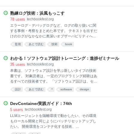
す。 ■ 構成 はじめに — あなたは脆弱か、堅牢か、反
構造を定めるRFC（特にRFC 5280）を読み解きなが
脆弱か？ 第1章：なぜ開発者がセキュリティを所有す
ら、Go 言語を用いて証明書を生成するプログラムを
べきか 第2章：開発者が押さえるべき脆弱性 第3章：
熟練ログ技術：浜風もっこす
実装します。 そして、生成した証明書を読み込ませた
AI時代の新たな脅威と対策 第4章：反脆弱になるには
サーバに対して、HTTPS でアクセスできることを確認
78
users
techbookfest.org
— 個人
します。 これまで HTTPS 通信や自動証明書発行ツー
エラーログ・デバッグログなど、ログの取り扱いに関
ルの裏側を意識したことのないエンジニアにとって、
する事例・考察をまとめた本です。 テキストを出すだ
「証明書に何が書いてあるのか」「RFC に書かれた仕
けのログがなかなかに奥深いオブザーバビリティへの
様をどう実装に落とし込んでいるのか」を自らの手で
道程、ログとは何か・ログレベルとは何か・何を残す
監視
あとで読む
技術
book
確かめられる一冊です。
べきなのか…等々。 技術書典13で刊行した「実用的な
ログの探求」の後継です。
わかる！ソフトウェア設計トレーニング：進捗ゼミナール
35
users
techbookfest.org
本書は、ソフトウェア設計を学ぶ新しいタイプの技術
書です。 対象読者は、一定のプログラミング経験はあ
るすべての技術者です。 「ソフトウェア設計は、セン
スや経験だけで語るものなのか？」 本書は、その問い
設計
あとで読む
*
software
design
に正面から向き合います。 ソフトウェア設計には、確
かに現場の経験が欠かせません。 しかし、その根底に
は、学ぶことで誰もが習得できる、普遍的な「理論」
DevContainer実践ガイド：74th
と「判断基準」が存在します。 それは、数学の公式を
5
users
techbookfest.org
学んだ後、問題集を解いて応用力を身につける学習プ
LLMエージェントを隔離環境で動かしたい、その環境
ロセスと何ら変わりません。本書は、その訓練を積む
もローカル開発と同じようにバッチリセットアップし
ための本格的な「設計問題集」です。 豊富な練習問題
たい。 開発環境をコンテナ化する技術、
を通じて、ソフトウェア設計のトレーニングを行いま
DevContainerの実践的な解説書です。 今や