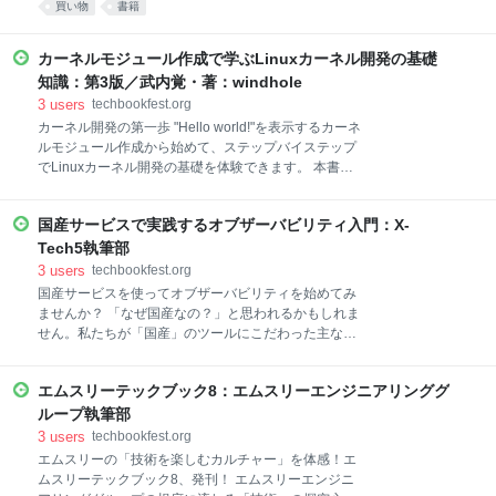
買い物
書籍
6: Langfuse の Evaluator 徹底解説 7: データを顧客価
い！ということはありませんか？ 本書では、GCPや
値に変える
AWSなどのクラウドサービスが提供するKaaS
(Kubernetes as a Service)の基本機能であるIngressや
カーネルモジュール作成で学ぶLinuxカーネル開発の基礎
PersistentVolumeなどを、どうやっておうちで構築す
知識：第3版／武内覚・著：windhole
るかを解説する本になってます。 あなたもk8s 盆栽を
3
users
techbookfest.org
始めてみませんか？ 対象読者 ・おうちでKubernetes
カーネル開発の第一歩 "Hello world!"を表示するカーネ
を使ってみたい ・Kubernetesクラスタを建てたけど何
ルモジュール作成から始めて、ステップバイステップ
に使えば良いかわからない ・DockerやKubernetesに
でLinuxカーネル開発の基礎を体験できます。 本書の
関する簡単な知識を持っている ・主要なLinuxコマン
目的は、Linuxのカーネルモジュールを実際に作成する
ドを知っ
ことで、Linuxカーネル（以下カーネル）の開発、およ
国産サービスで実践するオブザーバビリティ入門：X-
びソースコードリーディングに最低限必要な知識を学
ぶことです。 最も簡単な簡単なカーネルモジュールを
Tech5執筆部
作るところから始めて、段階を追って次第に難しいも
3
users
techbookfest.org
のを作っていくというスタイルをとることによって、
国産サービスを使ってオブザーバビリティを始めてみ
学習のハードルを下げています。 （本書「はじめに」
ませんか？ 「なぜ国産なの？」と思われるかもしれま
より） 【目次】 第1章 hello world 第2章 一定時間
せん。私たちが「国産」のツールにこだわった主な理
後に処理をするタイマー 第3章 デバッグ用インター
由は以下の3点です。 ・親しみやすい日本語のドキュ
フェース 第4章 リスト 第5章 排他制御 第6章 シス
メントとGUIは、多様なメンバーにも馴染みやすいた
テムを一定時間停止させる ・PDFファイル（サポート
エムスリーテックブック8：エムスリーエンジニアリンググ
め ・国内特有の要件やインフラ事情に対応できるため
ページから、EPUB版もダウンロード可能） ・B5判、
・国内イベント等で開発者と交流しやすくお互いにフ
ループ執筆部
6
ィードバックしやすいため これらの理由から、本書で
3
users
techbookfest.org
は国産クラウドサービスの代表格である「さくらイン
エムスリーの「技術を楽しむカルチャー」を体感！エ
ターネット」の「さくらのクラウド」と、国産SaaS型
ムスリーテックブック8、発刊！ エムスリーエンジニ
監視ツールである「Mackerel（マカレル）」を組み合