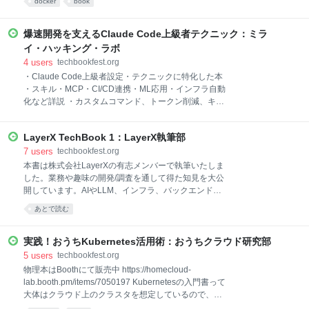
docker
book
しょう！
DevContainerは、VS Codeだけではなく、JetBrains
IDEやCursor、CLIでも共通して使える技術になりまし
た。 それぞれのエディタでの使い方や、
爆速開発を支えるClaude Code上級者テクニック：ミラ
DevContainerとなるコンテナ構築の考え方、 Docker
イ・ハッキング・ラボ
でストレージが遅い問題など、DevContainer活用に必
4
users
techbookfest.org
要な知識を詰め込みました。 対象読者 - LLMエージェ
・Claude Code上級者設定・テクニックに特化した本
ントを隔離環境で使う方法が知りたい - DevContainer
・スキル・MCP・CI/CD連携・ML応用・インフラ自動
を既に使っていて、より実践的な方法を知りたい -
化など詳説 ・カスタムコマンド、トークン削減、キャ
DevContainerの基本的な使い方が知りたい -
ッシング戦略で更に便利に ・チーム開発・コーディン
DevContainerでよく発生する問題を知りたい 目次 1.
グ規約・ドキュメント自動生成 ・Terraform統合・
DevContain
LayerX TechBook 1：LayerX執筆部
Docker統合・Kubernetes統合でガンガン自動化 ・並
列稼働で更に爆速コーディングを実現しよう（監視設
7
users
techbookfest.org
定つき） ・OpenAI Codex、Figma MCP、Chrome
本書は株式会社LayerXの有志メンバーで執筆いたしま
Dev Toolの統合も解説 ・MCPサーバーを自作するベス
した。業務や趣味の開発/調査を通して得た知見を大公
トプラクティスも解説 本書は、Anthropic社が提供す
開しています。AIやLLM、インフラ、バックエンド開
るAI支援開発ツール「Claude Code」の実践的な活用
発などの技術的な知見はもちろん、プロダクト開発で
あとで読む
ガイドです。 Claude 3.5 Sonnetを搭載したCLIツール
我々が大切にしている思考など、幅広いテーマをご用
として、開発者のコーディング作業を劇的に効率化し
意しております。 ## 目次 1: Ai Workforceへ至る道
ます。 第1章では、Claude Codeの内部
程、技術を起点に新規事業を作るということ 2: お問い
実践！おうちKubernetes活用術：おうちクラウド研究部
合わせ一次対応 AI Agent をつくる 3: Building Out
5
users
techbookfest.org
LayerX's AI infra！全エンジニアがLLMを触り倒すGPU
物理本はBoothにて販売中 https://homecloud-
基盤に向けて 4: ローカル LLM ファインチューニング
lab.booth.pm/items/7050197 Kubernetesの入門書って
で実現する経費精算自動承認への挑戦 5: AI エージェン
大体はクラウド上のクラスタを想定しているので、PV
トを支える Langfuse / ClickHouse のサーバレス構築
やIngressなど自宅だとどうすれば良いのか分からな