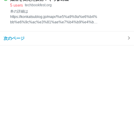
5
users
techbookfest.org
本の詳細は
https://konkatsublog.jp/mapr/%e5%a9%9a%e6%b4%
bb%e6%9c%ac%e3%81%ae%e7%b4%b9%e4%bb
%8b/ にて公開しています。 エンジニアという肩書の
30歳、男性会社員(私)が、仕事で獲得したスキルを婚
次のページ
活に適用し、 計画、実行、得られた結果と知見をまと
めた婚活本という名のプロジェクト報告書です。 結婚
相談所で活動する前に何を考え、どのように活動し、
出会った61人がどうであったか、 妻は、他の出会った
方々とどう違ったのか、婚活のふりかえりなど様々な
知見を 100 ページ以上にわたり詰め込んでいます。 こ
のような本の形になる前に友人や知り合いを集め、
100枚以上のスライドを作成し、 鍋をつつきながら3
時間半ほどプレゼンをしてみたところ、 巷の情報では
なく、当事者としての視点で、婚活の生々しさや消耗
していく臨場感をうまく