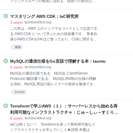
アリンググループの根底に流れる「技術への探究心」
わせ、実践的なオブザーバビリティ環境を構築する方
と「知的好奇心」。 エムスリーテックブック8は、そ
法をハンズオン形式で解説します。 ■本書の内容 ✏️オ
んな私たちのカルチャーから生まれた技術記事を集め
ブザーバビリティの基礎： 従来の監視との違いや、メ
マスタリング AWS CDK：IaC研究所
た一冊です。 ScalaでQuineの迷宮に挑み、自作LINE
トリック・ログ・トレースの3本柱について 🖥️さくらの
Botで結婚式をハックし、Dockerビルドの深淵を覗き
3
users
techbookfest.org
クラウド上でWebサーバの構築： さくら
込み、愛猫のためにBLEと機械学習を融合させる。 定
この本は、AWS 上のインフラをコードとして記述でき
番ゲーム「ビンゴ」を超えるゲームを自作し、Goの
る AWS CDK について学ぶための技術書です。 筆者自
Genericsがもたらした進化を追い、SQLで複雑なグラ
身がAWS CDKを5年ほど使っており、CDKに関するコ
フ問題に立ち向かう。 数学的な美しさを持つタイリン
ミュニティも運営しています。その経験から実プロジ
書籍
グパターンを創造し、自分用Markdownスライドツー
ェクトで活用するために必要な知識を順序立ててご紹
ルを作り、SSL/TLSをゼロから実装する。 これらの多
介します。 サンプルとなるソースコードはGitHub上に
様なテーマは、エムスリーエンジニアが日々の業務で
公開しているので、そちら参照しながら読んでくださ
MySQLの通信仕様をGo言語で理解する本：taumu
培った専門性と、それを超えて広がる自由な発想、そ
い。 前半では、コードを書くためのVS Codeのセット
4
users
techbookfest.org
して何よりも「技術を楽
アップからサンプルとなるLambdaやECSを実装しな
MySQLの通信仕様である、MySQL Client/Server
がら理解を深めていきます。 後半では、テスト方法、
Protocolの解説書である。 MySQL(RDB)の仕様の理解
複数アカウントへの展開、パラメータ管理、アーキテ
を深め、MySQL周辺の低レイヤーの技術を勉強でき
クチャ設計、CI/CD などの構築方法をサンプル交えて
る。 本書を読むことで期待できる効果として、主に以
Pocket
紹介します。 こんな方におすすめ！ 📍これから AWS
下の3つを挙げる。 - MySQL(RDB)の仕様の理解を深
CDK を使い始めたいと考えている 📍最終的に実務で
めることができる。MySQLのクライアントやORMを
使われる AWS CDK の開発や運用の知識を身につけた
使っている時に観測する挙動が、MySQLとクライアン
Terraformで学ぶAWS（１）：サーバーレスから始める再
い
トライブラリのどこで定義された仕様なのかが分かる
利用可能なインフラストラクチャ：じゅ～しぃ～すくりぷ
ようになる。また、コネクションやメモリなどのリソ
と
4
users
techbookfest.org
ースの使われ方やライフサイクルが理解できる。 -
IaCは怖くない！ Terraformを使って再利用可能なイ
MySQL周辺の低レイヤーの技術を勉強できる。
ンフラストラクチャを学んでいこう ■ 説明 本書は
MySQLの通信仕様はTCP/IPやOSや暗号化技術の上に