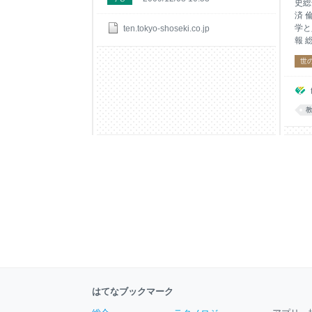
き
ワ金
史総
済 
学と
ten.tokyo-shoseki.co.jp
報 
世
はてなブックマーク