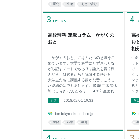
研究
生物
あとで読む
3
4
USERS
U
高校理科 連載コラム かがくの
高
おと
お
相
「かがくのおと」にはふたつの意味をこ
生命
めています。大学で科学にたずさわりな
ット
がら記すノートでもあり，論文を書く澄
で，
んだ音，研究者たちと議論する熱い音，
くつ
大学生たちに講義する静かな音，こうし
ンタ
た現場の音でもあります。 略歴 白木 賢太
ると
郎（しらき けんたろう） 1970年生まれ
ンタ
現職：筑波大学数理物質系物理工学域
感染
2018/02/01 10:32
学び
学
教授 最終学歴：大阪大学大学院理学研究
この
科生物科学専攻博士後期課程修了。理学
スト
博士。 略歴：日本学術振興会特別研究
のた
ten.tokyo-shoseki.co.jp
員，科学技術振興事業団博士研究員，北
的に
学習
科学
教育
陸先端科学技術大学院大学助手，筑波大
リオ
学大学院数理物質科学研究科准教授を経
らな
4
3
て，2016年12月から現職。 研究テーマ：
RN