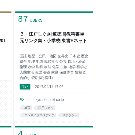
87
USERS
３ 江戸しぐさ|道徳 6|教科書単
201
元リンク集・小学校|東書Eネット
国語 地歴・公民・地図 世界史 日本史 歴史
総合 地理 地図 現代社会 公共 政治・経済
倫理 数学 理科 物理 化学 生物 地学 科学と
人間生活 英語 書道 家庭 保健体育 情報 総
合的な探究 特別活動
2017/04/11 17:06
学び
ten.tokyo-shoseki.co.jp
教育
江戸しぐさ
アンサイクロペディア
リテラシー
あとで読む
4