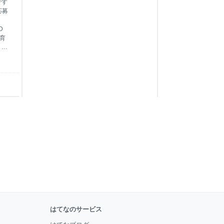
です
応募
D
教育
り入
 部
みの
学
支援
他害・
し
き
で
に
重
支
はてなのサービス