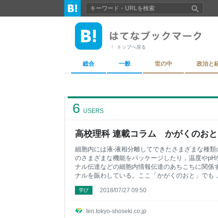
トップへ戻る
総合
一般
世の中
政治と
6
USERS
高校理科 連載コラム かがくのおと
細胞内には液-液相分離してできたさまざまな種
のさまざまな機能をパッケージしたり，温度やp
ナル伝達などの細胞内情報伝達のあちこちに関係
ナルを賑わしている。ここ「かがくのおと」でも，
だけのインパクトを持って受け入れられている液
2018/07/27 09:50
学び
される計測技術はどういうものかを整理したい。
報をアップデートする。さまざまな生命の謎が，
がない。 ■国内外の動向
ten.tokyo-shoseki.co.jp