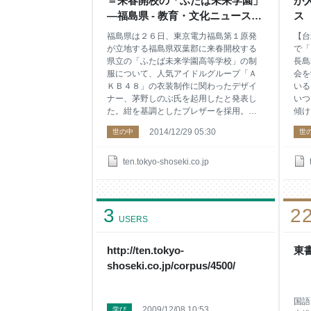
＝来春開校の「ふたば未来学園」
が
―福島県 - 教育・文化ニュース
ス
［東書Ｅネット］
福島県は２６日、東京電力福島第１原発
【台
が立地する福島県双葉郡に来春開校する
で「
県立の「ふたば未来学園高等学校」の制
長島
服について、人気アイドルグループ「Ａ
会を
ＫＢ４８」の衣装制作に関わったデザイ
いる
ナー、茅野しのぶ氏を起用したと発表し
いつ
た。紺を基調としたブレザーを採用。伸
傾け
縮性のある生地を使い、着やすさを重視
ら日
2014/12/29 05:30
世の中
世
した。 同校の開校や授業に協力するた
蔡増
めに、有名人が結成した「ふたばの教育
心、
復興応援団」のメンバー、作詞家の秋元
２０
ten.tokyo-shoseki.co.jp
康氏を通じて依頼した。秋元氏は校歌を
れた
手掛ける予定。 県は同日、同校の校章
学内
も公表した。福島の大地をイメージした
０人
3
2
赤いアンダーラインの上に、「未来」の
あっ
USERS
文字をデザイン。「福島に未来を築く」
る蔡
とのメッセージを込めたという。「応援
ぶこ
団」のメンバーで、トヨタやソフトバン
だ」
http://ten.tokyo-
東
クなどの広告に携わったクリエーティブ
「ド
shoseki.co.jp/corpus/4500/
ディレクター、佐々木宏氏が手掛けた。
作」
ふたば未来学園は来春、広野町で高校
描い
が先行して開校。将来的には中学校も開
は存
国語
2009/12/08 10:53
学び