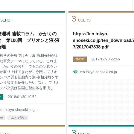
3
SERS
USERS
校理科 連載コラム かがくの
https://ten.tokyo-
と 第108回 プリオンと液-液
shoseki.co.jp/ten_download/
分離
7/2017047838.pdf
科学の分野では今，液-液相分離がホ
2017/12/28 22:46
世の中
な研究テーマになっている。これま
「かがくのおと」でもこの話題をい
か取り上げてきたが，今回，プリオ
ten.tokyo-shoseki.co.jp
ンパク質も細胞内で液-液相分離をす
いう論文を紹介したい（1）。プリオ
ンパク質は強固な凝集体を形成して
因子になることが知られていたが，
2018/01/30 10:52
び
たび，ストレスに応じてゲル化し，
レスから守る働きもあるようだ。そ
めに，この危険なタンパク質が進化
ten.tokyo-shoseki.co.jp
保存されてきたのかもしれない。 ■プ
生物
あとで読む
ンとは プリオンとは，タンパク質か
る感染因子のことをいう。DNAや
3
Aに書かれた「情報」を持たずに感染