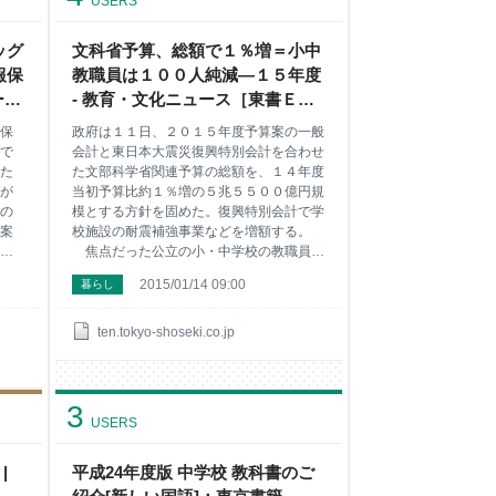
USERS
ッグ
文科省予算、総額で１％増＝小中
報保
教職員は１００人純減―１５年度
ース
- 教育・文化ニュース［東書Ｅネ
ット］
保
政府は１１日、２０１５年度予算案の一般
で
会計と東日本大震災復興特別会計を合わせ
た
た文部科学省関連予算の総額を、１４年度
が
当初予算比約１％増の５兆５５００億円規
の
模とする方針を固めた。復興特別会計で学
案
校施設の耐震補強事業などを増額する。
」
焦点だった公立の小・中学校の教職員数
針
については、少子化に伴う自然減を除く実
2015/01/14 09:00
暮らし
室は
質ベースで約１００人削減する。教職員の
年
給与の３分の１を賄う一般会計の義務教育
骨
費国庫負担金（１４年度当初１兆５３２２
ten.tokyo-shoseki.co.jp
年に
億円）も数十億円程度減らしてめりはりを
人
付ける。 文科省は昨年８月に提出した
的
１５年度予算の概算要求で、一般会計（１
3
必
４年度当初５兆３６２７億円）で５４０４
USERS
新
億円、復興特別会計（同１４５０億円）で
１２８５億円の増額をそれぞれ要望。財務
と
|
省は一般会計については１４年度当初比で
平成24年度版 中学校 教科書のご
も
微減としたが、復興特別会計では校舎の耐