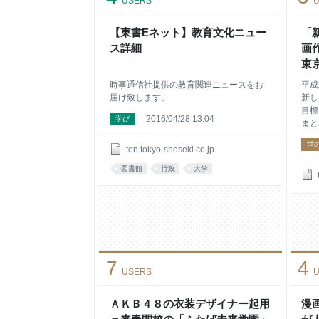
USERS
U
タンパク質のテクノロジー
する
科学
【東書Eネット】教育文化ニュー
では
「
プリ
ス詳細
画作
造を
東
異常
質が
時事通信社提供の教育関連ニュースをお
平成
届け致します。
新し
目標
2016/04/28 13:04
学び
まと
世
ten.tokyo-shoseki.co.jp
図書館
行政
大学
7
4
USERS
U
ＡＫＢ４８の衣装デザイナー起用
漫