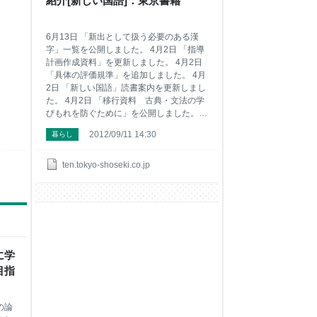
紹介[新しい国語]：東京書籍
に
震補強や比較的老朽化の進んでいる施設改
取り
築などで数百億円規模の増額を認めたた
府
め、
6月13日 「新出として扱う必要のある漢
字」一覧を公開しました。 4月2日 「指導
計画作成資料」を更新しました。 4月2日
「具体の評価規準」を追加しました。 4月
2日 「新しい国語」読書案内を更新しまし
た。 4月2日 「移行資料 古典・文法の学
びもれを防ぐために」を公開しました。 4
月2日 「新出漢字移行資料」を公開しまし
2012/09/11 14:30
暮らし
た。 学習材一覧［学年別］ 内容一覧用資
料 「新しい国語」 読書案内 移行資料 古
典・文法の学びもれを防ぐために 新出漢
ten.tokyo-shoseki.co.jp
字移行資料 「新出として扱う必要のある
漢字」一覧 ここにも注目！ 小学校国語か
らのつながり きめ細かい学習支援 デジタ
ルパンフレット増刊号 Copyright (C) 2011
TOKYO SHOSEKI CO.,LTD. All rights
reserved.
に学
目指
の論