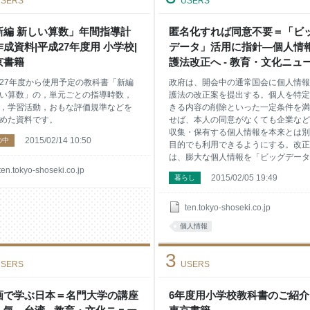
SERS
USERS
性質は生物学の常識に反しており，
的な論争が長く続いていたが，現在
メカニズムまでよくわかっている。
新編 新しい算数」年間指導計
匿名化すれば同意不要＝「ビ
オンタンパク質は，２種類の立体構
成資料|平成27年度用 小学校|
データ」活用に指針―個人情
形成できる特徴がある。すなわち，
京書籍
護法改正へ - 教育・文化ニュ
型の構造を持ったプリオンタンパク
［東書Ｅネット］
，正常な構造のプリオンタン
27年度から使用予定の教科書「新編
政府は、開会中の通常国会に個人情報
い算数」の，単元ごとの指導時数，
護法の改正案を提出する。個人を特定
，学習活動，おもな評価規準などを
きる内容の削除といった一定条件を満
めた資料です。
せば、本人の同意がなくても企業など
収集・保有する個人情報を本来とは別
2015/02/14 10:50
の中
目的でも利用できるようにする。改正
は、膨大な個人情報を「ビッグデータ
として企業などが活用する際の基本指
ten.tokyo-shoseki.co.jp
2015/02/05 19:49
暮らし
となる。 内閣官房ＩＴ総合戦略
４日、有識者会合の議論を踏まえて昨
末にまとめた個人情報保護法改正案の
ten.tokyo-shoseki.co.jp
子を自民党に報告した。 ２００３
個人情報
施行された同法は、企業などが持つ個
情報について、取得した時点と利用目
3
が変わる場合、改めて本人同意を得る
SERS
USERS
要があると規定している。改正案は、
たに定める基準に従って情報を匿名化
画で学ぶ日本＝名門大学の講座
し、情報の外部提供行為を公表するこ
6年度用小学校教科書のご紹介 
を条件に、本人同意を取り直さなくて