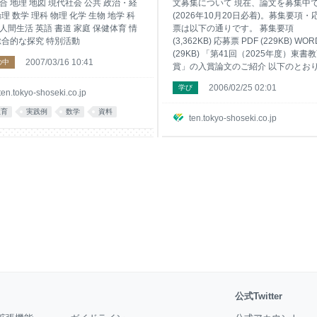
融道
合 地理 地図 現代社会 公共 政治・経
文募集について 現在、論文を募集中
倫理 数学 理科 物理 化学 生物 地学 科
(2026年10月20日必着)。募集要項・
人間生活 英語 書道 家庭 保健体育 情
票は以下の通りです。 募集要項
総合的な探究 特別活動
(3,362KB) 応募票 PDF (229KB) WOR
(29KB) 「第41回（2025年度）東書
2007/03/16 10:41
の中
賞」の入賞論文のご紹介 以下のとお
賞論文が決定いたしました。 小学校
2006/02/25 02:01
学び
門 最優秀賞 ※該当なし 優秀賞 蓑部（
ten.tokyo-shoseki.co.jp
べ） さやか 千葉県市川市立平田小
教育
実践例
数学
資料
校 －特別支援教育－ 持続可能な特別
ten.tokyo-shoseki.co.jp
教育～子どもを信じて見守る支援～
(861KB) ● 本実践は、学校で激しい
パニック行動が頻発していたＡ児に対
て、あえて積極的な介入を控える「引
算の支援」を中心とした関わりを通し
て、行動の大きな変容が見られた事例
ある。特別支援教育において、子ども
合わせて多様な手立てを講じることが
要とされているが、本実践では、視覚
援や
公式Twitter