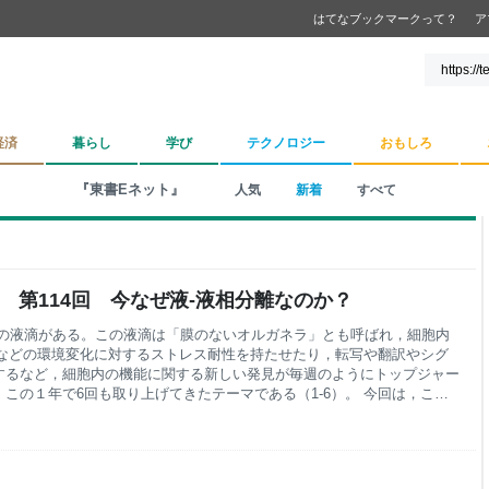
はてなブックマークって？
ア
経済
暮らし
学び
テクノロジー
おもしろ
『東書Eネット』
人気
新着
すべて
 第114回 今なぜ液-液相分離なのか？
類の液滴がある。この液滴は「膜のないオルガネラ」とも呼ばれ，細胞内
Hなどの環境変化に対するストレス耐性を持たせたり，転写や翻訳やシグ
するなど，細胞内の機能に関する新しい発見が毎週のようにトップジャー
この１年で6回も取り上げてきたテーマである（1-6）。 今回は，これ
-液相分離の現象が，なぜ長年見過ごされてきたのか，また，今後に期待
さらに，前回の記事から3ヶ月の間にも重要な発見があったので，最新情
液-液相分離という仮説ひとつであれもこれも解けるとは面白くてしょう