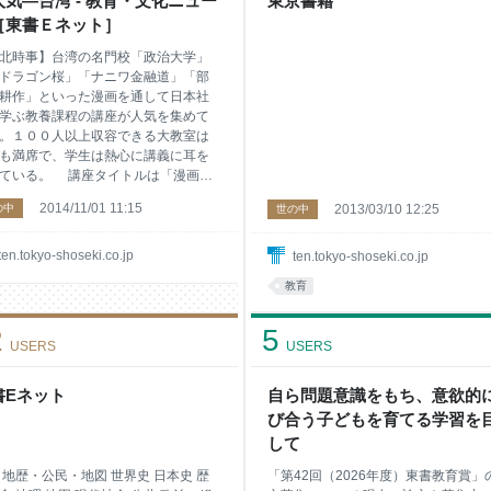
人気―台湾 - 教育・文化ニュー
東京書籍
別の目的で個人情報を利用できるよう
［東書Ｅネット］
する。 個人情報やビッグデータの
扱いを監督する専門部署として、内閣
北時事】台湾の名門校「政治大学」
の外
ドラゴン桜」「ナニワ金融道」「部
耕作」といった漫画を通して日本社
学ぶ教養課程の講座が人気を集めて
。１００人以上収容できる大教室は
も満席で、学生は熱心に講義に耳を
ている。 講座タイトルは「漫画か
本を見る」。日本外交を専門とする
2014/11/01 11:15
の中
2013/03/10 12:25
世の中
家教授（４５）が「日本に対する関
理解を深めてもらう」ことを目的に
０８年に開講した。中国語に翻訳さ
ten.tokyo-shoseki.co.jp
ten.tokyo-shoseki.co.jp
日本漫画を教材とした異色の講座は
教育
で話題を呼び、１４年度は定員１２
に対して６００人以上の申し込みが
2
5
た。 自身も日本漫画のファンであ
USERS
USERS
教授は「漫画を通してその社会を学
とができるのは世界中で日本だけ
と語る。例えば、教材に使用する
書Eネット
自ら問題意識をもち、意欲的
ラゴン桜」は学歴社会、「部長島耕
び合う子どもを育てる学習を
はサラリーマン社会の内情を詳しく
して
ており、「他国にはそのような漫画
在しない」と指摘する。また「ナニ
 地歴・公民・地図 世界史 日本史 歴
「第42回（2026年度）東書教育賞」