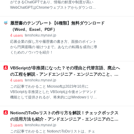
人」のアスースン・オンラインさん。 YouTube動画で
ができるChatGPTであり、情報の鮮度や制度が高い
も、「【セキュリティ芸人】本気ネタをセキュリティ
WebChatGPTはChromeウェブストアからダウンロー
ガチ勢の前で披露してきました」の再生回数は90万回
ドし、Chromeの拡張機能として利用する
を突破し、「SSHの公開鍵をホワイトボードで共有」
WebChatGPはChatGPTと比べて、会話機能が弱く、
「アイドルのメンバーの名前がハッシュ値に」などの
履歴書のテンプレート【6種類】無料ダウンロード
連続した会話には向かない 目次 1. WebChatGPTと
ネタがエンジニアに刺さっています。 「セキュリティ
は？ 1-1. WebChatGPTの仕組み 1-2. WebChatGPTを
（Word、Excel、PDF）
芸人」として活動しているアスースン・オンラ
利用する際に注意すべきこと 2. WebChatGPTのメリ
4
users
tenshoku.mynavi.jp
ット、デメリット 2-1. WebChatGPTのメリット 2-2.
応募企業の探し方や履歴書の書き方、面接のポイント
WebChatGPTのデメリット 3. WebChatGPTを使う 3-
から円満退職の 秘けつまで。あなたの転職を成功に導
1. WebChatGPTのインストール方法 3-2.
くためのノウハウを紹介！
WebChatGPTの使い方 4. WebChatGPTを活用するに
は WebChatGPTとは？ WebChatGPTとはGo
VBScriptが非推奨になった？その理由と代替言語、廃止へ
の工程を解説 - アンドエンジニア - エンジニアのこと、エ
ンジニアから。
4
users
tenshoku.mynavi.jp
この記事でわかること Microsoftは2023年10月に
VBScriptを非推奨とした VBScriptは今後オンデマンド
機能として提供されるが、将来的にはWindowsリリー
スで削除される予定である VBScriptの代替手段の1つ
としてWindows環境に標準搭載されているPowerShell
NotionのToDoリストの作り方を解説！チェックボックス
が挙げられる 目次 1. MicrosoftがVBScriptを非推奨に
1-1. オンデマンド機能に切り替えられる 2. VBScriptが
の活用方法も紹介 - アンドエンジニア - エンジニアのこ
非推奨になった理由とは 3. VBScriptとは 3-1. VBScript
と、エンジニアから。
3
users
tenshoku.mynavi.jp
はVisual Basicに近いスクリプト言語 3-2. Windows
この記事でわかること NotionのToDoリストは、チェ