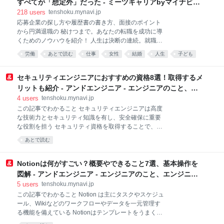
すべてが「想定外」だった - ミーツキャリアbyマイナビ転
までに、どんなプロセスがあったのでしょうか。ま
職
218
users
tenshoku.mynavi.jp
た、その選択は、その後のキャリアにどんな影響を及
応募企業の探し方や履歴書の書き方、面接のポイント
ぼしたのでしょうか。 そんな「人生の決断」につい
から円満退職の 秘けつまで。あなたの転職を成功に導
て、村木厚子さんが振り返ります。村木さんは1978年
くためのノウハウを紹介！ 人生は決断の連続。就職や
に労働省（現・厚生労働省）に入省して以来、女性政
転職、さらには結婚、子育てなど、さまざまな局面で
策や障がい者政策に携わり続け、国家公務員として37
労働
あとで読む
仕事
女性
結婚
人生
子ども
選択を迫られます。時には深く悩み、逡巡することも
年間勤め上げました。 40代で初めて課長になり、最終
あるでしょう。 充実したキャリア、人生を歩んでいる
的には官僚のトップである事務次官に昇進。上がり続
ように見える先人たちも、かつては同じような岐路に
セキュリティエンジニアにおすすめの資格8選！取得するメ
けるポストに重圧や
立ち、悩みながら決断を下してきました。そこへ至る
リットも紹介 - アンドエンジニア - エンジニアのこと、エ
までに、どんなプロセスがあったのでしょうか。ま
ンジニアから。
4
users
tenshoku.mynavi.jp
た、その選択は、その後のキャリアにどんな影響を及
この記事でわかること セキュリティエンジニアは高度
ぼしたのでしょうか。 そんな「人生の決断」につい
な技術力とセキュリティ知識を有し、安全確保に重要
て、村木厚子さんが振り返ります。村木さんは1978年
な役割を担う セキュリティ資格を取得することで、ス
に労働省（現・厚生労働省）に入省して以来、女性政
キル証明となりセキュリティ分野での活躍機会が増す
策や障がい者政策に携わり続け、国家公務員として37
あとで読む
取得を推奨したい資格としては、情報処理安全確保支
年間勤め上げました。女性が結婚・出産後も働き続け
援士 、CISSP、CEH、Security+などがある 目次 1.セ
ることが今ほど当たり前ではなかった時代にあって、
キュリティエンジニアに資格は必要か？ 2.セキュリテ
Notionは何がすごい？概要やできること7選、基本操作を
「長く働き続ける」とい
ィエンジニアの役割と仕事内容 2-1. セキュリティシス
図解 - アンドエンジニア - エンジニアのこと、エンジニア
テムの設計・実装 2-2. セキュリティ監視と脅威の対応
から。
5
users
tenshoku.mynavi.jp
2-3. セキュリティポリシーの策定・改善 3.セキュリテ
この記事でわかること Notion は主にタスクやスケジュ
ィエンジニアにおすすめの資格8選 3-1. 情報セキュリ
ール、Wikiなどのワークフローやデータを一元管理す
ティマネジメント試験 3-2. CISCO技術者認定試験 3-3.
る機能を備えている Notionはテンプレートをうまく活
CompTIA Security+ 3-4. 情報処理安全確保支援士（登
用することで、できることが無限に広がる Notionは組