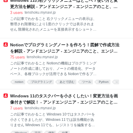
Windows 11の右クリックメニューはどこへ？使い方と変
向上、プログラミングスキル向上がある 【関連記事】
【Pythonのライブラリ管理ツール】pipインストール
更方法を解説 - アンドエンジニア - エンジニアのこと、エ
を徹底解説！Windowsでも簡単？ 【関連記事】
ンジニアから。
3
users
tenshoku.mynavi.jp
PythonのコードをEXE化するには? PyInstallerやその
この記事でわかること 右クリックメニューの表示は、
他ツールの特徴や使い方 【関連記事】Pythonで自動化
整理され階層化により1度のクリックでは表示されま
できること7選！面倒な作業を効率化してより便利に
せん 階層化されたメニューを直接表示するショートカ
目次 1. Pythonの機械学習ライブラリとは 1-1. PyPIか
ットが用意されています レジストリの値を追加するこ
らインストールするならpipを活用 1-2. モジュールと
とで、ショートカット操作が不要となりますが慎重に
ライブラリ 1-3. ライブラリとフレームワーク 2. 機械
Notionでプログラミングノートを作ろう！図解で作成方法
作業します 【関連記事】Windows11のメリットとは？
学習と深層学習 3.
アップグレードすべきか迷ったら 【関連記事】
を解説 - アンドエンジニア - エンジニアのこと、エンジニ
Windows11 HomeとProの違いとは？どちらを選べば
アから。
75
users
tenshoku.mynavi.jp
良いのか解説！ 【関連記事】Windows11のフォント変
この記事でわかること Notionの機能はプログラミング
更方法は？手順やツールを解説 目次 1. Windows 11の
ノートの作成に適しており、ノートの構造化、データ
右クリックメニュー 1-1. 右クリックの表示方法 1-2. 右
ベース、各種ブロックが活用できる Notionで作るプロ
クリックで表示される項目 1-3. 右クリックメニューを
グラミングノートには、情報を一元化して管理でき
notion
プログラミング
あとで読む
ツール
Python
-
素早く表示する方法 2. 高度な変更方法 2-1. レジスト
る、異なる環境からアクセスできる、共有が容易であ
リエディターの操作方法 2-2. 設定を元に戻す方法 3.
るというメリットがある Notionでプログラミングノー
右クリックメニューに好きな項
トを作ると、使用目的やレイアウトの好みに応じて、
Windows 11のタスクバーを小さくしたい！変更方法を画
自分に合わせたカスタマイズが柔軟にできる 目次 1.
像付きで解説！ - アンドエンジニア - エンジニアのこと、
Notionでプログラミングノートを作って効率化しよう
エンジニアから。
7
users
tenshoku.mynavi.jp
2. Notionでプログラミングノートを作るメリットとは
この記事でわかること Windows 10ではタスクバーを
2-1. カテゴリ別の情報やデータベースを一元化できる
小さくできましたが、Windows 11では該当機能があ
2-2. Notionの様々な機能を活用できる 2-3. 異なる環境
りません Windows 11でも、レジストリを編集するこ
からのアクセスや共有が容易 3. Notionで作るプログラ
とでサイズの変更が可能です 編集作業はリスクを伴う
ミングノートの内容例 3-1. ブックマーク集 3-2. コード
Windows
設定
便利
仕事