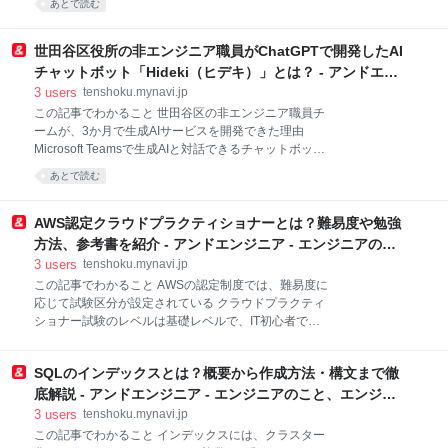
録セキスペ） 3-5. CISM（Certified Infor
あとで読む
織や個人を問わず、タスクの管理や作業の効率化に有
効なツールである 目次 1. Notionは何がすごい？ 2.
Notionでできることとは？ 2-1. Notionの主な機能 2-2.
世田谷区役所の非エンジニア職員がChatGPTで開発したAI
Notionの料金プラン 3. Notionのメリットとデメリット
チャットボット「Hideki（ヒデキ）」とは？ - アンドエン
3-1. Notionのデメリット 3-2. Notionのメリット 4.
ジニア - エンジニアのこと、エンジニアから。
3
users
tenshoku.mynavi.jp
Notionでできること7選 4-1. タスク管理 4-2. プロジェ
この記事でわかること 世田谷区の非エンジニア職員チ
クト管理 4-3. エンジニアリングWikiによる情報管理 4-
ームが、3か月で生成AIサービスを開発できた理由
4. 議事録の作成・保管 4-5. ヘルプセンターの整備 4-6.
Microsoft Teamsで生成AIと対話できるチャットボット
ドキュメント作成や管理 4-7. Notio
を開発するまでの流れ 親しみやすいチャットボットの
あとで読む
キャラクター「Hideki」はどのように生まれたのか 世
田谷区の職員チームにより、2024年1月に開発された
生成AIによるチャットボット「Hideki」。区職員が通
AWS認定クラウドプラクティショナーとは？難易度や勉強
常業務を兼務しながら、わずか3ヶ月という短期間で
方法、参考書を紹介 - アンドエンジニア - エンジニアのこ
全ての工程を完了させています。外部に作業を委託す
と、エンジニアから。
3
users
tenshoku.mynavi.jp
ることなく、どのように自らの手で開発を進めていっ
この記事でわかること AWSの認定制度では、難易度に
たのでしょうか。 本プロジェクトで直面した課題や運
応じて試験区分が設定されている クラウドプラクティ
用開始後の成果について、世田谷区 DX推進担当課の
ショナー試験のレベルは基礎レベルで、IT初心者でも
井上翔さんに詳しく伺いました。記事の後半では、区
合格可能 合格者には特典が提供され、上位資格取得に
職員に好評のチャットボットキャラクター「Hideki」
よりステップアップを目指せる AWSのスキルを活用で
が誕生した背景についても紹介しています。 目次 1.
SQLのインデックスとは？概要から作成方法・構文まで徹
きる企業選びなら、IT業界に精通した専任アドバイザ
生成AIサービスを内
ーのいるマイナビIT エージェントの利用をおすすめし
底解説 - アンドエンジニア - エンジニアのこと、エンジニ
ます 【関連記事】AWS資格の難易度はどれくらい？内
アから。
3
users
tenshoku.mynavi.jp
容や初心者におすすめの勉強方法を解説 【関連記事】
この記事でわかること インデックスには、クラスター
AWS認定ソリューションアーキテクト-アソシエイト