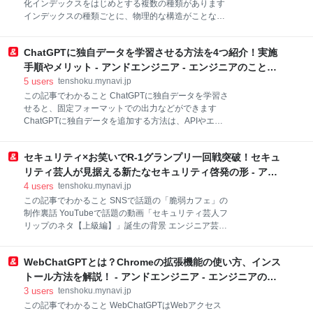
化インデックスをはじめとする複数の種類があります
とは？難易度と勉強方法を解説！ 【関連記事】AWS認
インデックスの種類ごとに、物理的な構造がことなり
定試験の申し込みは何日前から？日程変更や流れ、資
ます クラスター化インデックスや、ユニークインデッ
格取得のメリットも解説 目次 1. AWS認定クラウドプ
クスの作成方法が分かります 目次 1. SQLのインデッ
ラクティショナーとは 1-1. そもそもAWS認定とは 1-2.
ChatGPTに独自データを学習させる方法を4つ紹介！実施
クスとは？ 2. インデックスについて分かりやすく解説
AWS認定の想定スキルレベル 1-3. AWSのロール分類
2-1. SQLのインデックスの種類 2-2. インデックスの物
手順やメリット - アンドエンジニア - エンジニアのこと、
とクラウドプ
理的な構造について 3. インデックスを利用する目的 3-
エンジニアから。
5
users
tenshoku.mynavi.jp
1. パフォーマンスを向上させるため 3-2. データ検索が
この記事でわかること ChatGPTに独自データを学習さ
より速くなる 4. SQLでのインデックス作成方法 4-1.
せると、固定フォーマットでの出力などができます
クラスター化インデックスの構文例 4-2. 非クラスター
ChatGPTに独自データを追加する方法は、APIやエン
化インデックスの構文例 4-3. ユニークインデックスの
ベディングなどの方法があります エンベディングで
構文例 4-4. フルテキストインデックスの構文例 5. イ
ChatGPTに独自データを追加する方法が分かります 目
ンデックスを使う際のポイント 5-1. SQL SELECTクエ
セキュリティ×お笑いでR-1グランプリ一回戦突破！セキュ
次 1. ChatGPTに独自データを学習させることは可能？
リの書きを
2. 独自データを学習させる目的について 2-1. 決まった
リティ芸人が見据える新たなセキュリティ啓発の形 - アン
フォーマットで出力させたい 2-2. 特定の業界知識を追
ドエンジニア - エンジニアのこと、エンジニアから。
4
users
tenshoku.mynavi.jp
加で学習させたい 3. ChatGPTに独自データを学習させ
この記事でわかること SNSで話題の「脆弱カフェ」の
る方法一覧 3-1. APIを利用する 3-2. プロンプト設計を
制作裏話 YouTubeで話題の動画「セキュリティ芸人フ
行う 3-3. ファインチューニング 3-4. エンべディングを
リップのネタ【上級編】」誕生の背景 エンジニア芸人
行う 4. ChatGPTで追加学習を行う方法 4-1. エンベデ
が目指すセキュリティ啓発とIT人材の発掘 X（旧
ィングツールを利用して独自データを学習させる 5.
Twitter）で1.3万以上の「いいね」が付くなどバズり中
ChatGPTで独自データを学習すれば、業務を効率
WebChatGPTとは？Chromeの拡張機能の使い方、インス
の動画「脆弱カフェ」。ロボットの店員がエラーで倒
れ、メンテナンスに入ってしまうなど、セキュリティ
トール方法を解説！ - アンドエンジニア - エンジニアのこ
にまつわるネタがエンジニアを中心に話題になってい
と、エンジニアから。
3
users
tenshoku.mynavi.jp
ます。動画を披露しているのは、「セキュリティ芸
この記事でわかること WebChatGPTはWebアクセス