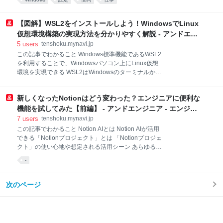
ため、慎重に実施する必要があります 【関連記事】：
スニペット 3-3. ト
Windows11のメリットとは？アップグレードすべきか
迷ったら 【関連記事】：Windows11 HomeとProの違
【図解】WSL2をインストールしよう！WindowsでLinux
いとは？どちらを選べば良いのか解説！ 【関連記
仮想環境構築の実現方法を分かりやすく解説 - アンドエン
事】：Windows11のフォント変更方法は？手順やツー
ジニア - エンジニアのこと、エンジニアから。
5
users
tenshoku.mynavi.jp
ルを解説 目次 1.Windows 11のタスクバーを小さくす
この記事でわかること Windows標準機能であるWSL2
るには 1-1. Windows 11のタスクバーとは 2.Windows
を利用することで、Windowsパソコン上にLinux仮想
11のタスクバーを小さくする方法 2-1. レジストリの編
環境を実現できる WSL2はWindowsのターミナルから
集準備 2-2. レジストリのバックアップ方法 2-3. レジス
Linuxコマンドを用いてインストールが可能である
トリエディターの起動 2-4. レジストリの編
WSL2によってLinux環境を実現すれば、Linuxの勉強
新しくなったNotionはどう変わった？エンジニアに便利な
や開発、検証など様々なことが行えるようになる 目次
1. そもそもWSL2とは 1-1. WSLとWSL2の違い 1-2.
機能を試してみた【前編】 - アンドエンジニア - エンジニ
WSL2が使える環境 2. WSL2をインストールする 2-1.
アのこと、エンジニアから。
7
users
tenshoku.mynavi.jp
WSL2で利用できるLinuxディストリビューション 2-2.
この記事でわかること Notion AIとは Notion AIが活用
WSL2のインストール手順 3. Linux環境の起動 3-1. タ
できる「Notionプロジェクト」とは 「Notionプロジェ
イムゾーンのJSTへの変更 3-2. Linux環境の終了 3-3.
クト」の使い心地や想定される活用シーン あらゆる情
WSL2のインストールに関わる疑問など 4. Linux環境
報の一元管理ができるコネクテッドワークスペースと
-
を活用しよう そもそもWSL2とは 近年クラウド環境を
して人気のNotion。 ドキュメントの作成・共有だけで
利用する
はなく 、社内Wikiの作成やプロジェクト管理にも活用
できることから、個人だけでなくビジネスでの利用も
次のページ
増えてきています。 2023年2月には新たに「Notion
AI」が登場し、さらに業務を効率化するアシスタント
サービスとして注目を集めました。そんな「Notion
AI」に、このたび新機能『Notionプロジェクト』が追