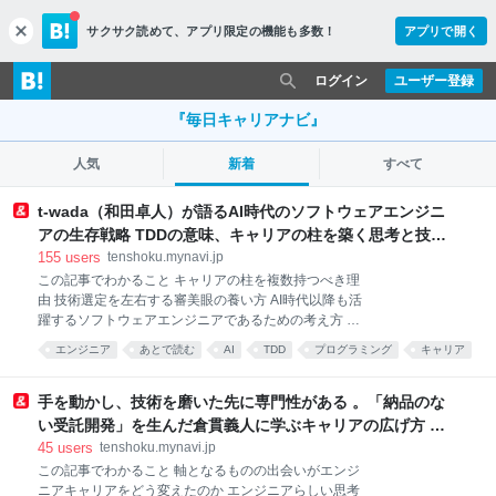
サクサク読めて、
アプリ限定の機能も多数！
アプリで開く
c
l
o
ログイン
ユーザー登録
s
e
『毎日キャリアナビ』
人気
新着
すべて
t-wada（和田卓人）が語るAI時代のソフトウェアエンジニ
アの生存戦略 TDDの意味、キャリアの柱を築く思考と技術
的審美眼の磨き方 - アンドエンジニア - エンジニアのこ
155
users
tenshoku.mynavi.jp
と、エンジニアから。
この記事でわかること キャリアの柱を複数持つべき理
由 技術選定を左右する審美眼の養い方 AI時代以降も活
躍するソフトウェアエンジニアであるための考え方 ソ
フトウェアエンジニアとして働き続けるなかで、どん
エンジニア
あとで読む
AI
TDD
プログラミング
キャリア
な技術を学び、なにを拠りどころにしてキャリアを築
いていけばいいのか。そう考えることは少なくありま
せん。 テスト駆動開発の第一人者として知られる和田
手を動かし、技術を磨いた先に専門性がある 。「納品のな
卓人さんも、最初から明確なロールモデルや完成され
い受託開発」を生んだ倉貫義人に学ぶキャリアの広げ方 -
たキャリア像を持っていたわけではありませんでし
アンドエンジニア - エンジニアのこと、エンジニアから。
45
users
tenshoku.mynavi.jp
た。設計も実装も自分で担いたいという思いを抱えな
この記事でわかること 軸となるものの出会いがエンジ
がら、失敗と試行錯誤を重ね、そのなかで専門性を育
ニアキャリアをどう変えたのか エンジニアらしい思考