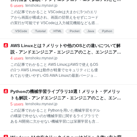
ソコンでクラムシェルモードを実現する 1-1. クラムシ
エンジニアから。
6
users
tenshoku.mynavi.jp
ェルモードとは 1-2. クラムシェルモードに必要なもの
この記事でわかること VSCodeは大まかに5つのエリ
2.クラムシェルモードのメリット 2-1. 大画面を使って
アから画面が構成され、画面の切替えをせずにコード
作業の効率を上げられる 2-2. デスク環境が整い、快適
の実行が可能です VSCodeは入力補完機能なども搭載
に作業が行える 2-3. 必要に応じて作業環境を使い分け
されており、コードの編集も効率的にできます
VSCode
Tutorial
HTML
Pocket
Java
Python
できる 2-4. 好みの周辺機器を使える 3.クラムシェルモ
VSCodeはJavaやPythonなどのプログラミング言語だ
ードのデメリット 3-1. ノートパソコンの画面が使えな
プログラミング
けでなく、マークアップ言語も編集可能です 目次 1.
い 3-2. カメラによる認証機
VSCodeの使い方 2. VSCodeの基本操作 2-1. 画面の中
AWS Linuxとは？メリットや他のOSとの違いについて解
のエリアを確認しよう 2-2. ファイルやフォルダを作成
説 - アンドエンジニア - エンジニアのこと、エンジニアか
しよう 2-3. コードを記述しよう 2-4. 実行してみよう
ら。
4
users
tenshoku.mynavi.jp
3. VSCodeでよくある問題や疑問 3-1. VSCodeのイン
この記事でわかること AWS LinuxはAWSで使えるOS
ストール時にPATHの追加を忘れた 3-2. JavaやPython
の1つ AWS Linuxは動作が軽量でセキュリティにも優
などの言語も使用したい 3-3. VSCodeを閉じると画面
れており使いやすいOS AWA Linuxの最新バージョン
の設定などは変わるのか 3-4. macでも使用可能か 3-5.
は「AWS Linux 2023」となっている 目次 1. AWS
HTMLも編集可能か 4. VS
Linuxとは？ 1-1. そもそもAWSとは？ 1-2. Linuxと
Pythonの機械学習ライブラリ10選！メリット・デメリッ
は？ 1-3. AWS LinuxはAWSで使えるOS 1-4. AWS
LinuxとAmazon EC2の違い 2. AWS Linux以外にAWS
トも解説 - アンドエンジニア - エンジニアのこと、エンジ
で使えるOS 2-1. CentOS 2-2. Ubuntu 2-3. Windows 3.
ニアから。
5
users
tenshoku.mynavi.jp
AWS Linuxのメリット 3-1. AWS自体と相性が良い 3-2.
この記事でわかること Pythonを用いた機械学習モデル
セキュリティが優れている 3-3. サポートが優秀 3-4. 追
の構築で外せないのが機械学習に関するライブラリで
加料金なし 4. AWS Linuxのバージョンについて 4-1.
ある AI開発に欠かせない機械学習には深層学習も含ま
Amazon Linux 2 4-
れ、その関係はAI>機械学習>深層学習となる ライブラ
リ利用のメリットにはプログラミングスピードと質の