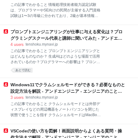
OpenSSLのインストール手順 3-1. OpenSSLによって
この記事でわかること 情報処理技術者能力認定試験
できること 3-2. OpenSSLのダウンロード 3-3.
は、プログラマーやSE向けの民間が主催する入門資格
OpenSSLのインストール 3-4. OpenSSLの環境設定 3-
試験は1〜3の等級に分かれており、2級が基本情報技
5. OpenSSLのインストールの確認 4. OpenSSLを活用
術者試験よりやや易しい程度の難易度 2級に合格する
して開発力を向上させよう OpenSSLをWindows
ことで、基本情報技術者試験の科目A試験免除の一部
プロンプトエンジニアリングが仕事に与える変化は？プロ
条件を満たせる 目次 1. 情報処理技術者能力認定試験
とは 2. 基本情報技術者試験の科目A試験免除制度に対
グラミングスクール代表と講師に聞いてみた - アンドエン
応 2-1. 基本情報技術者試験との違い 2-2. 合格率や勉強
ジニア - エンジニアのこと、エンジニアから。
4
users
tenshoku.mynavi.jp
時間の比較 3. 情報処理技術者能力認定試験の基本情報
この記事でわかること プロンプトエンジニアリングと
3-1. 試験の概要と等級 3-2. 出題範囲 3-3. 試験の難易度
はどんなものなのか？ 生成AIはどのような場面で活用
3-4. 資格取得者の推定年収 4. 情報処理技術者能力認定
されているのか？プログラマーへの影響は？ プロンプ
試験の勉強方法 4-1. 過去問を使って勉強する 4-2. 公式
トエンジニアリングの一般的な流れや精度を高める方
あとで読む
問題集を活用する 5. 情報処理技術者能力認定試験のメ
法 生成AIに適切な指示（プロンプト）を与え、高品質
リット 5-1. プログラマー系職種の入門になる 5-2. 基本
なアウトプットを得るための技術である「プロンプト
情報技術者
エンジニアリング」。生産性を大幅に高めると期待さ
Windows11でクラムシェルモードができる？必要なものと
れる一方、さまざまな業務への導入が進んでいるため
設定方法を解説 - アンドエンジニア - エンジニアのこと、
「人間の仕事を奪うのでは？」といった懸念もありま
エンジニアから。
3
users
tenshoku.mynavi.jp
す。 キラメックス株式会社が運営するオンラインプロ
この記事でわかること クラムシェルモードとは外部デ
グラミングスクール「テックアカデミー」では、2023
ィスプレイなどの周辺機器をノートパソコンを閉じた
年6月から「はじめてのプロンプトエンジニアリング
状態で使うことを指す クラムシェルモードはMacBook
コース」を開講。2023年7月時点で、1,000名以上が申
独特の機能だが、Windows11でも設定変更により実現
し込み、大きな話題となっています。 キラメックスの
が可能 クラムシェルモードはノートバソコンをデスク
代表取締役社長である樋口 隆広氏、テックアカデミー
VSCodeの使い方を図解！画面説明からよくある質問・操
トップパソコンのように使え、ノートとデスクトップ
の講師（以下、メンター）で現役エンジニアの太田
の良いとこ取りができる 目次 1.Windows11ノートパ
作方法まで解説 - アンドエンジニア - エンジニアのこと、