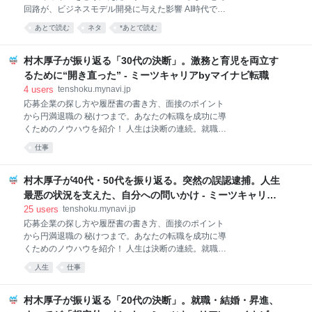
ててきたのです。 本記事では、和田さんの歩みを通し
回路が、ビジネスモデル開発に与えた影響 AI時代でも
て、ソフトウェアエンジニアの思考や技術がキャリア
価値を発揮し続けるエンジニアの条件 エンジニアとし
をどう支え、どう広げていくのかを紐解きます。ま
あとで読む
ネタ
*あとで読む
て身につけた思考やスキルは、キャリアにどんな可能
た、AI時代において、競争力あるソフトウェアエンジ
性をもたらすのでしょうか。 ソフトウェア開発企業ソ
ニアであるための手がかりを探ります。 ▶Claude
ニックガーデン代表の倉貫義人さんは、SIerのエンジ
村木厚子が振り返る「30代の決断」。激務と育児を両立す
Code、Cu
ニアとしてキャリアをスタートしました。開発現場で
るために“開き直った” - ミーツキャリアbyマイナビ転職
感じた違和感をきっかけにエクストリーム・プログラ
4
users
tenshoku.mynavi.jp
ミングと出会い、よりよいソフトウェア開発のあり方
応募企業の探し方や履歴書の書き方、面接のポイント
を追求するなかで、月額定額でプログラマーが顧客に
から円満退職の 秘けつまで。あなたの転職を成功に導
顧問のように寄り添い、システムの設計・開発・運用
くためのノウハウを紹介！ 人生は決断の連続。就職や
まで提供する「納品のない受託開発」という独自のビ
転職、さらには結婚、子育てなど、さまざまな局面で
ジネスモデルを生み出します。 エンジニアとして考
仕事
選択を迫られます。時には深く悩み、逡巡することも
え、手を動かし、専門性を磨く。その積み重ねがキャ
あるでしょう。 充実したキャリア、人生を歩んでいる
リアを広げ、新しい価値を生み出す力になる。 倉貫さ
ように見える先人たちも、かつては同じような岐路に
村木厚子が40代・50代を振り返る。突然の誤認逮捕。人生
んの歩みを通し
立ち、悩みながら決断を下してきました。そこに至る
最悪の状況を支えた、自分への問いかけ - ミーツキャリア
までに、どんなプロセスがあったのでしょうか。ま
byマイナビ転職
25
users
tenshoku.mynavi.jp
た、その選択は、その後のキャリアにどんな影響を及
応募企業の探し方や履歴書の書き方、面接のポイント
ぼしたのでしょうか。 そんな「人生の決断」につい
から円満退職の 秘けつまで。あなたの転職を成功に導
て、村木厚子さんが振り返ります。村木さんは1978年
くためのノウハウを紹介！ 人生は決断の連続。就職や
に労働省（現・厚生労働省）に入省して以来、女性政
転職、さらには結婚、子育てなど、さまざまな局面で
策や障がい者政策に携わり続け、国家公務員として37
人生
仕事
選択を迫られます。時には深く悩み、逡巡することも
年間勤め上げました。キャリアのなかで、最も多忙だ
あるでしょう。 充実したキャリア、人生を歩んでいる
ったのは30代。仕事と子育てに追われ、心身ともにき
ように見える先人たちも、かつては同じような岐路に
村木厚子が振り返る「20代の決断」。就職・結婚・昇進、
つい日々を過ごしまし
立ち、悩みながら決断を下してきました。そこに至る