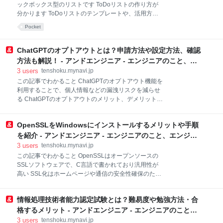
Script Host（WSH）とは 3-3. VBScriptでできることと
ックボックス型のリストです ToDoリストの作り方が
は 3-4. VBScriptとVBAの違いとは 4. VBScriptの代替と
分かります ToDoリストのテンプレートや、活用方法
なるスクリプト言語とは 4-1. VBScri
が分かります 目次 1. NotionのToDoリストは非常に便
Pocket
利なツール 2. Notionでタスクを管理するメリット 2-1.
タスクに情報を紐づけられる 2-2. カスタマイズ性が高
い 2-3. チームメンバーとの共有が可能 2-4. 繰り返しの
ChatGPTのオプトアウトとは？申請方法や設定方法、確認
タスクが登録できる 3. NotionのToDoリストの作り方
方法も解説！ - アンドエンジニア - エンジニアのこと、エ
3-1. ToDoリストの基本的な作り方 3-2. ToDoリストで
ンジニアから。
3
users
tenshoku.mynavi.jp
繰り返し機能を追加する 3-3. ToDoリストで子タスク
この記事でわかること ChatGPTのオプトアウト機能を
を追加する 3-4. カレンダーにToDoリストを追加する
利用することで、個人情報などの漏洩リスクを減らせ
3-5. ToDoリストのショートカットについて 4. Notion
る ChatGPTのオプトアウトのメリット、デメリットを
のToDoリストの活用方法 4-1. アラート機能を活用し
理解した上で適切に利用する ChatGPTのオプトアウト
てスケジュ
機能には申請方式と Chat履歴オフの2種類がある 目次
OpenSSLをWindowsにインストールするメリットや手順
1. ChatGPTのオプトアウト 2. ChatGPTのオプトアウ
ト機能とは 2-1. オプトアウトのメリット 2-2. オプトア
を紹介 - アンドエンジニア - エンジニアのこと、エンジニ
ウトのデメリット 3. ChatGPTの3つのオプトアウトと
アから。
3
users
tenshoku.mynavi.jp
流れ、設定完了の確認方法まで 3-1. 申請方式によるオ
この記事でわかること OpenSSLはオープンソースの
プトアウト 3-2. Chat履歴オフによるオプトアウト 3-3.
SSLソフトウェアで、C言語で書かれており汎用性が
「Microsoft Copilot」のオプトアウトについて 3-4.
高い SSL化はホームページや通信の安全性確保のため
Azure OpenAI Serviceのオプトアウトについて 3-5.
に不可欠の対策 OpenSSLはWindowsにインストール
API経由でのChatGPT利用 4. スマホアプリでのオプト
し、コマンドを用いて利用する 目次 1. OpenSSLを
ア
情報処理技術者能力認定試験とは？難易度や勉強方法・合
Windowsにインストールする 1-1. SSL化はなぜ必要な
のか 1-2. SSL化の確認方法 2. SSLのメリットとデメリ
格するメリット - アンドエンジニア - エンジニアのこと、
ット 2-1. SSL化のメリット 2-2. SSL化のデメリット 3.
エンジニアから。
3
users
tenshoku.mynavi.jp