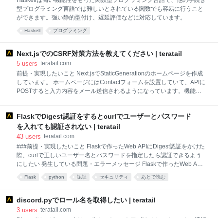
Haskellは高い機能性をもった関数型プログラミング言語で、他の手続き
では些かオーバースペックであると思われるため、ビルド環境に依存す
型プログラミング言語では難しいとされている関数でも容易に行うこと
る形でも構わないため、実行バイナリをコンパクトにする手法を確認し
ができます。強い静的型付け、遅延評価などに対応しています。
たいと考えております。 配布されているバイナリの大きさ % ls -
Haskell
プログラミング
Next.jsでのCSRF対策方法を教えてください | teratail
5
users
teratail.com
前提・実現したいこと Next.jsでStaticGenerationのホームページを作成
しています。 ホームページにはContactフォームを設置していて、APIに
POSTすると入力内容をメール送信されるようになっています。機能自
体は完成しているのですが、セキュリティ観点でCSRF対策を入れたい
と考えています。 方法としては、フォームのページにセッション情報を
FlaskでDigest認証をするとcurlでユーザーとパスワード
埋め込んで、POSTリクエスト時にクライアント側のJSからセッション
情報を送信して、サーバ側で検証すれば良いのだと思いますが、フォー
を入れても認証されない | teratail
ムページにセッション情報を埋め込む方法がわかりません。 Next.jsの公
43
users
teratail.com
式も読んだのですが、該当箇所がよくわかりませんでした。 全体的な理
###前提・実現したいこと Flaskで作ったWeb APIにDigest認証をかけた
解が足りていないのかもしれませんが、このあたりの実装方法のヒント
際、curlで正しいユーザー名とパスワードを指定したら認証できるよう
や参考文献についてお知恵を拝借できますと助かります。よろしくお願
にしたい 発生している問題・エラーメッセージ Flaskで作ったWeb API
いします。 contact.js j
にDigest認証をかけた際、curlで正しいユーザー名とパスワードを指定
Flask
python
認証
セキュリティ
あとで読む
しても認証されません。何故なのでしょうか？ ブラウザでユーザー名と
プログラミング
security
パスワードを入力した際はうまく認証され、正しいページが表示されま
す。 $ curl --digest -u a:a http://127.0.0.1:80 Unauthorized Access 1from
discord.pyでロール名を取得したい | teratail
flask import Flask, jsonify, abort, make_response, request 2from
3
users
teratail.com
flask_httpauth import HTTPDigestAuth 3 4api =