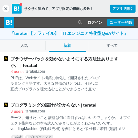
サクサク読めて、
アプリ限定の機能も多数！
アプリで開く
c
l
o
ログイン
ユーザー登録
s
e
『teratail【テラテイル】｜ITエンジニア特化型Q&Aサイト』
人気
新着
すべて
ブラウザーバックを効かないようにする方法はあります
か。 | teratail
8
users
teratail.com
PHPは、Webサイト構築に特化して開発されたプログ
ラミング言語です。大きな特徴のひとつは、HTMLに
直接プログラムを埋め込むことができるという点で
す。PHPを用いることで、HTMLを動的コンテンツと
して出力できます。HTMLがそのままブラウザに表示
プログラミングの設計が分からない | teratail
されるのに対し、PHPプログラムはサーバ側で実行さ
れた結果がブラウザに表示されるため、PHPスクリプ
3
users
teratail.com
トは「サーバサイドスクリプト」と呼ばれています。
テーマ、知りたいこと 設計は何に着目すればいいのでしょうか。 オブジ
JavaScriptは、プログラミング言語のひとつです。ネ
ェクト指向などの本も読んでみましたがよくわからないです。
ットスケープコミュニケーションズで開発されまし
vendingMachine (自動販売機) を例にとると ① 仕様に着目 (動詞 メソッ
た。 開発当初はLiveScriptと呼ばれていましたが、業
ド風?) (1) storeJuice ジュースを保管する (2) coolJuice ジュースを冷や
設計
プログラミング