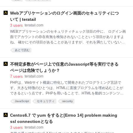
務提携していたサン・マイクロシステムズが開発した
す (3) checkPayment 支払いを確認する (4) outputJuice ジュースを排出
Javaが脚光を浴びていたことから、JavaScriptと改名
する ② 場所に着目 (名詞 クラス風?) (1) juiceStore ジュースの保管場所
されました。 動きのあるWebページを作ることを目的
(2) cooler ジュースの冷却器 (3) moneyBox 金銭管理箱 (4) vent ジュース
Webアプリケーションのログイン画面のセキュリティにつ
に開発されたもので、主要なWebブラウザのほとんど
の排出口 ③ 目的物に着目 (名詞 データが主役のクラス風?) (1)
いて | teratail
に搭載されています。 H
storedJuice 保管されたジュース (2) coolingJuice 冷やされたジュース
3
users
teratail.com
(3) bo
WEBアプリケーションのセキュリティチェック項目の中に、 ログイン画
面でアカウントの存在有無を検知されないことという項目がありますよ
ね。 確かにその項目があることがありますが、それを満たしていないか
らといって問題（脆弱）であると考える必要はない項目だと思います。
あとで読む
ID を公開していないサービスにおいては保険的対策の一種として機能す
るもの（根本的対策ではない）かと思います。 不親切なエラーメッセー
ジにすることの目的と不利益 親切なエラーメッセージによって ID また
不特定多数がページ上で任意のJavascript等を実行できる
はパスワードのどちらが間違っているか分かると、パスワード探索が容
ページは危険でしょうか？
易になるという理由でこの対策が有効であると言われてきたかと思いま
7
users
teratail.com
す。 しかしそれは、適切な強度のパスワードを設定しているユーザにと
PHPは、Webサイト構築に特化して開発されたプログラミング言語で
っては無関係です。パスワードが複雑であれば（十分な長さがあれ
す。大きな特徴のひとつは、HTMLに直接プログラムを埋め込むことが
ば）、IDが分かったところで攻撃者はパスワードを当てることができま
できるという点です。PHPを用いることで、HTMLを動的コンテンツと
せん。 適切な
して出力できます。HTMLがそのままブラウザに表示されるのに対し、
JavaScript
セキュリティ
security
PHPプログラムはサーバ側で実行された結果がブラウザに表示されるた
め、PHPスクリプトは「サーバサイドスクリプト」と呼ばれています。
Centos6.7 で yum をすると[Errno 14] problem making
ssl connectionとなる
3
users
teratail.com