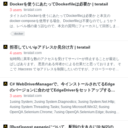
はJavaがメインで、Node.jsは未経験者がほとんどという想定でお願い
Dockerを使うにあたってDockerfileは必要か | teratail
します ❓質問事項 Node.js Promise オブジェクトのハンドリングとし
3
users
teratail.com
て、以下2種類の書き方があります どちらの記法がベストな記法なのか
タイトルの Dockerを使うにあたってDockerfileは必要か と本文の
を下記の観点よりご教授いただけないでしょうか？ async/await を用い
docker-composeを使用する場合、Dockerfileは不要なのでしょうか？
たtry-catch構文でのハンドリング then()/catch()を用いたメソッドチェ
は、レベル感の違う話なので、本文の質問にフォーカスして回答しま
す。 docker-composeを使用する場合、Dockerfileは不要なのか docker-
docker
composeを使用するからといってDockerfileが不要になるわけではない
ので、 こちらの質問に対する回答はNoです。 Dockerfileとは何かが理解
できればおそらくスッキリされるのではないかと思います。 Dockerfile
拒否していいipアドレスか見分け方 | teratail
は一言で言うとDockerイメージを作成するための一連の手順が含まれた
4
users
teratail.com
単なるテキストファイルです。 なのでご自身でDockerイメージを作成し
短時間に異常な数のアクセスを受けてサーバーが停止することが最近し
ない（第三者が作成したDockerイメージをそのまま使う）場合は不要と
ばしばあります。 悪意のある何者かによる仕業だと思っております。 そ
なります。 Docker
こで .htaccess で ipアドレスを制限したいのですが、クローラーやその
他、拒否しない方がいいipアドレスもあると思います。 拒否する、しな
いの区別はどのようにすればいいのでしょうか？ 試したこと 接続元ホス
C# WebDriverManagerで、今インストールされてるEdge
トをカウントすると以下のように出ます。（一部抜粋） $ netstat -tan |
grep ':80 ' | awk '{print $5}' | cut -d : -f1 | sort -n | uniq -c | sort -n 7
のバージョンに合わせてEdgeDriverをセットアップする |
49.97.27.20 7 59.129.225.179 7 59.129.95.154 8 126.157.10.178 8
teratail
3
users
teratail.com
14.9.128.192 8 157.109.160.180 8 182.161.
1using System; 2using System.Diagnostics; 3using System.Net.Http;
4using System.Threading.Tasks; 5using Microsoft.Win32; 6using
OpenQA.Selenium.Chrome; 7using OpenQA.Selenium.Edge; 8using
WebDriverManager; 9using WebDriverManager.DriverConfigs.Impl; 10
11namespace Questions227899 12{ 13 class Program 14 { 15 static
[Rust]const genericについて、配列の大きさに[0;N/2]の
async Task Main() 16 { 17 // Console.WriteLine("ChromeDriverを取得