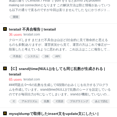
表題の通りでCentos6.7 Final で yum をすると[Errno 14] problem
making ssl connectionとなります この解決方法は割と情報があっていつ
も以下の通りで直るのですが今回は直りませんでした なにかリポジトリ
等が変わったりしたのでしょうかご存じの方お教え下さいませ
開発
https://ex1.m-yabe.com/archives/5979 #sedコマンドでファイルをvault
に書き換え。 #mirrorlist= の行をコメントにし、baseurl= のホスト名を
「vault.centos.org」に変更しコメントを外す。 # sed -i -e
teratail 不具合報告 | teratail
"s/^mirrorlist=http:\/\/mirrorlist.centos.org/#mirrorlist=http:\/\/mirrorlist.cent
36
users
teratail.com
os.org/g" /etc/yu
クローズします まだまだ不具合は山ほど(社会的に見て致命的と思える
ものも多数)ありますが、運営状況から見て、運営の方はこれで修正が一
段落したと考えているように思われます。 これ以上はここに報告しても
参考にされることはないであろうと思いますので、一端クローズとさせ
不具合
システム
DB
API
ていただきます。 これ以降は、各自直接運営の方に報告していただけれ
ばと思います。 どの報告も大事ですが、クローズするにはシステム上ベ
ストアンサーを決めなければならないので、現時点で最も高評価な回答
【C】srand(time(NULL))をしても同じ乱数が生成される |
をベストアンサーに決めさせていただきます。 大勢のご協力、ありがと
teratail
うございました。 運営はなしのつぶてなので、何の責任もない私が代わ
65
users
teratail.com
りにお礼申し上げます。 大規模メンテナンスが終わりましたが、かなり
###問題点 0〜6の乱数を生成して6段階のおみくじを出力するプログラ
の不具合が見られます。 開発の方で把握できたものは随時修正されると
ムを作成しています。srand(time(NULL))で乱数のシードを設定している
思いますが、せっかくですのでバグ出しを手伝おうではありませんか。
のですが毎回出力が6になってしまいます。srandが機能していないのは
個人個人で報
わかるのですがどう改善すればいいのか教えていただきたいです。 ###
C
アルゴリズム
乱数
C言語
プログラミング
あとで読む
該当コード C 1//おみくじ 2 3#include <time.h> 4#include <stdlib.h>
開発
5#include <stdio.h> 6#include <string.h> 7 8int Omikuji(void); //プロトタ
イプ宣言 9 10int main(void) 11{ 12 Omikuji(); 13 return 0; 14} 15 16int
mysqldumpで取得したinsert文をupdate文にしたい |