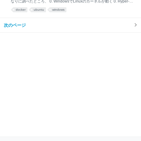
なりに調べたところ、 0. WindowsでLinuxのカーネルが動く 0. Hyper-V
ではないけど、特別な仮想マシンが動いてLinuxぽいのが動いている ※だ
docker
ubuntu
windows
から、Hyper-Vマネージャーで見ると仮想マシンは起動していない 上記
のように、Windows環境に特別な仮想マシンが起動されて限りなく
Linuxに近いOSが動いていると理解しています。 そして、Docker for
次のページ
Windowsもインストールしました。 以上を踏まえていくつか疑問点があ
ります。 疑問その１ wsl2を有効にしてDocker for Windowsをインスト
ールするとPowerShellから docker pull httpd とコマンドを打つと