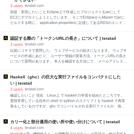
系のCPUを搭載したコンピューターで動作します。Windows系OSのシ
3
users
teratail.com
ェアは、90％を超えるといわれています。 パソコン用以外に、POSシス
前提・実現したいこと Eclipse上で作成したプロジェクトをjarにして
テムやスマートフォンなどの携帯端末用、サーバ用のOSもあります。
EC2にデプロイしようとしています。 そこでEclipseからMavenでjarに
ビルドする時に、 application.propertiesに記述してあるRDSのエンドポ
イントをローカルのものから本番のものに書き換えたいのですが書き換
えられません。 記述後Mavenプロジェクトの更新や.m2ディレクトリ内
認証する際の「トークンURLの長さ」について | teratail
のフォルダを全削除してもう一度更新してみましたが状況変わらずでし
た。 maven-antrun-pluginが動作していない？と思うのですが。。 ちな
3
users
teratail.com
みにjarファイルの生成はSUCCESSしています。 どなたか何か分かる方
以前にコチラで質問した、 ウェブサービスの続きになります。 ウェブサ
がいればご回答よろしくお願いします。 必要な情報等ありましたらおっ
ービスの作成にあたり、 ユーザー登録の実装方法、トークンURLの長さ
しゃって下さい。 随時追記していきます。 <?xml version="1.0"
について質問があります。 本人を確認する方法にて、 メールアドレスを
encoding="UTF-8"?> <pr
入力するフォームから「登録」ボタンを押すと、 「該当のメールアドレ
スに「登録用URL」を送り、そのURLをクリクして登録を続けてもら
Haskell（ghc）の巨大な実行ファイルをコンパクトにした
う」 を実装しました。お陰様で無事にできました。 PHP 1$urltoken =
hash('sha256',uniqid(rand(),1)); 2//$urltoken =
い | teratail
28a97660379134480e0b0376a781f03d98375697dce6db65e718fbc1a
3
users
teratail.com
4b980b8 ここで質問があります。 トークンの長さについてです。 例え
確認したいこと 現在、Linux上 で haskell の学習を始めたところです。
ばマネーフォワードの場合、 パスワードリセットは以下のトークンURL
普段常用している自作の shell や python のスクリプトを haskell で再実
でした。 2gsoALCT5
装をしているのですが、ghc でコンパイルされる実行ファイルが、他言
語で生成される実行ファイルに比べ、かなり巨大と感じました。（今回
の議論の例として、haskell-language-server のバイナリでは136Mバイ
カリー化と部分適用の使い所や使い分けについて | teratail
ト） 巨大となる理由は、様々な実行環境での安定稼働を目的として、当
該 haskell プログラムが依存するモジュールを、全てスタティックリン
4
users
teratail.com
クするためであると理解しております。 しかしながら、趣味の自作環境