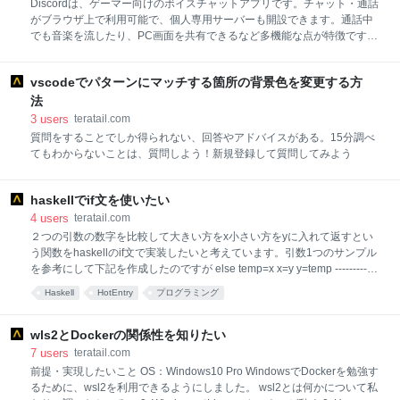
Discordは、ゲーマー向けのボイスチャットアプリです。チャット・通話
がブラウザ上で利用可能で、個人専用サーバーも開設できます。通話中
でも音楽を流したり、PC画面を共有できるなど多機能な点が特徴です。
Pythonは、コードの読みやすさが特徴的なプログラミング言語の1つで
す。 強い型付け、動的型付けに対応しており、後方互換性がないバージ
vscodeでパターンにマッチする箇所の背景色を変更する方
ョン2系とバージョン3系が使用されています。 商用製品の開発にも無料
で使用でき、OSだけでなく仮想環境にも対応。Unicodeによる文字列操
法
作をサポートしているため、日本語処理も標準で可能です。
3
users
teratail.com
質問をすることでしか得られない、回答やアドバイスがある。15分調べ
てもわからないことは、質問しよう！新規登録して質問してみよう
haskellでif文を使いたい
4
users
teratail.com
２つの引数の数字を比較して大きい方をx小さい方をyに入れて返すとい
う関数をhaskellのif文で実装したいと考えています。引数1つのサンプル
を参考にして下記を作成したのですが else temp=x x=y y=temp ---------- ^
Failed, no modules loaded. temp=xで上記のようなエラーが出ます. おそ
Haskell
HotEntry
プログラミング
らく書き方が間違えていると予想しているのですが、どこが間違えてい
るかわかりません。教えてください。 haskell
wls2とDockerの関係性を知りたい
7
users
teratail.com
前提・実現したいこと OS：Windows10 Pro WindowsでDockerを勉強す
るために、wsl2を利用できるようにしました。 wsl2とは何かについて私