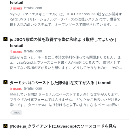
Omikuji(void) 17{ 18 int num; //乱数 19 char luck[20]; //吉凶 20
teratail
3
users
teratail.com
MySQL（マイエスキューエル）は、TCX DataKonsultAB社などが開発す
るRDBMS（リレーショナルデータベースの管理システム)です。世界で
最も人気の高いシステムで、オープンソースで開発されています。
MySQLデータベースサーバは、高速性と信頼性があり、Linux、UNIX、
Windowsなどの複数のプラットフォームで動作することができます。
js JSON形式の値を取得する際に和名より取得してよいか |
teratail
4
users
teratail.com
結論から言うと、キー名に日本語文字列を使っても問題ありません。 ま
ぁ、JavaScript上でソースコード書く人が面倒になるので、 慣習として
使ってない現場の方が多いと思います。 どうしてそうなるのか、 その流
れを下に纏めておきました。 抜け漏れがあるかもしれないので出来れば
問題ないことを確認してください。 {ユーザネーム: "ユーザネーム" メー
ターミナルにペーストした際余計な文字が入る | teratail
ルアドレス: "メールアドレス"} JSONは人間が読む事は考慮したファイル
フォーマットだが、 エディタ開いて頑張って書くべきではないものとい
5
users
teratail.com
うのが私の考えです。 例えばJavaScriptではダブルクォートで括らない
発生している問題 ターミナルにペーストすると余計な文字が入ります。
キー名は許されますが、 JSONでは許されませんので、それはJSONと
ブラウザの検索フォームでは入りません。 どなたかご教授いただけると
しては不正です。 このキー名をしっかりダブルクォートで括らなければ
幸いです。 ターミナルに貼り付けると以下のようになる ペース内容の前
ならない制約が JSONの使い勝手をかなり悪くしています。 まぁ、下記
後に00~ 01~という余計な入る。 00~ペースと内容01~
mac
で紹介するシンプルなルール
[Node.js]クライアントにJavascriptのソースコードを見ら