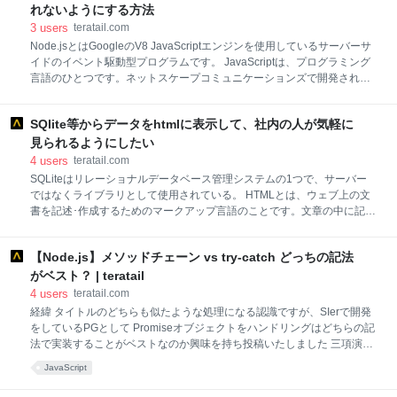
れないようにする方法
3
users
teratail.com
Node.jsとはGoogleのV8 JavaScriptエンジンを使用しているサーバーサ
イドのイベント駆動型プログラムです。 JavaScriptは、プログラミング
言語のひとつです。ネットスケープコミュニケーションズで開発されま
した。 開発当初はLiveScriptと呼ばれていましたが、業務提携していた
サン・マイクロシステムズが開発したJavaが脚光を浴びていたことか
SQlite等からデータをhtmlに表示して、社内の人が気軽に
ら、JavaScriptと改名されました。 動きのあるWebページを作ることを
目的に開発されたもので、主要なWebブラウザのほとんどに搭載されて
見られるようにしたい
います。
4
users
teratail.com
SQLiteはリレーショナルデータベース管理システムの1つで、サーバー
ではなくライブラリとして使用されている。 HTMLとは、ウェブ上の文
書を記述･作成するためのマークアップ言語のことです。文章の中に記述
することで、文書の論理構造などを設定することができます。ハイパー
リンクを設定できるハイパーテキストであり、画像･リスト･表などのデ
【Node.js】メソッドチェーン vs try-catch どっちの記法
ータファイルをリンクする情報に結びつけて情報を整理します。現在あ
るネットワーク上のほとんどのウェブページはHTMLで作成されていま
がベスト？ | teratail
す。
4
users
teratail.com
経緯 タイトルのどちらも似たような処理になる認識ですが、SIerで開発
をしているPGとして Promiseオブジェクトをハンドリングはどちらの記
法で実装することがベストなのか興味を持ち投稿いたしました 三項演算
子を使うべきかどうかと似たようなケースになると思いますが、ご意
JavaScript
見・ご回答をくだされば幸いです 前提 SIerで追加開発・保守運用をする
という観点からご意見・ご回答をいただければと思います 現場のレベル