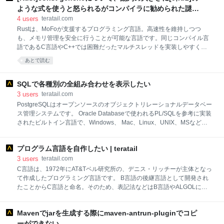
中"); 18 // var versi
ような式を使うと怒られるがコンパイラに勧められた謎の
トレイト境界で怒られなくなる。なぜ？
4
users
teratail.com
Rustは、MoFoが支援するプログラミング言語。高速性を維持しつつ
も、メモリ管理を安全に行うことが可能な言語です。同じコンパイル言
語であるC言語やC++では困難だったマルチスレッドを実装しやすく、
並行性という点においても優れています。
あとで読む
SQLで各種別の全組み合わせを表示したい
3
users
teratail.com
PostgreSQLはオープンソースのオブジェクトリレーショナルデータベー
ス管理システムです。 Oracle Databaseで使われるPL/SQLを参考に実装
されたビルトイン言語で、Windows、 Mac、Linux、UNIX、MSなどい
くつものプラットフォームに対応しています。 SQL(Structured Query
Language)は、リレーショナルデータベース管理システム (RDBMS)の
プログラム言語を自作したい | teratail
データベース言語です。大きく分けて、データ定義言語(DDL)、データ
操作言語(DML)、データ制御言語(DCL)の3つで構成されており、プログ
3
users
teratail.com
ラム上でSQL文を生成して、RDBMSに命令を出し、RDBに必要なデー
C言語は、1972年にAT&Tベル研究所の、デニス・リッチーが主体となっ
タを格納できます。また、格納したデータを引き出すことも可能です。
て作成したプログラミング言語です。 B言語の後継言語として開発され
たことからC言語と命名。そのため、表記法などはB言語やALGOLに近
いとされています。 Cの拡張版であるC++言語とともに、現在世界中で
もっとも普及されているプログラミング言語です。 Windowsは、マイク
Mavenでjarを生成する際にmaven-antrun-pluginでコピ
ロソフト社が開発したオペレーティングシステムです。当初は、MS-
DOSに変わるOSとして開発されました。 GUIを採用し、主にインテル
ーができない