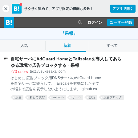
サクサク読めて、
アプリ限定の機能も多数！
アプリで開く
c
l
o
ログイン
ユーザー登録
s
e
『果報』
人気
新着
すべて
自宅サーバにAdGuard HomeとTailsclaeを導入してあら
ゆる環境で広告ブロックする - 果報
270
users
text.yusukesakai.com
はじめに 広告ブロック用DNSサーバのAdGuard Home
を自宅サーバに導入して、Tailscaleを有効にした全て
の端末で広告を表示しないようにします。 github.com
はじめに AdGuard Homeのインストール Tailscaleの
広告
あとで読む
network
サーバ
設定
広告ブロック
インストール 動作確認 AdGuard Homeの追加設定 運
server
ネットワーク
DNS
用してみて 余談 追記（2024/2/4） ネットワーク構成
としては以下になります。 類似のPi-holeと迷いました
が、デフォルトで日本語化されているのと、普段から
AdGuardのChrome拡張機能を使ってるという理由で
AdGuardを選びました。 また、前提として以下の環境
で作業します。 自宅サーバ： Ubuntu 22.04 AdGuard