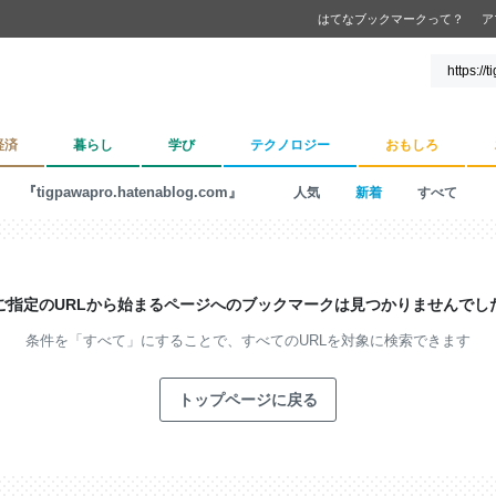
はてなブックマークって？
ア
経済
暮らし
学び
テクノロジー
おもしろ
『tigpawapro.hatenablog.com』
人気
新着
すべて
ご指定のURLから始まるページへの
ブックマークは見つかりませんでし
条件を「すべて」にすることで、
すべてのURLを対象に検索できます
トップページに戻る