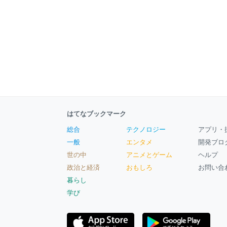
はてなブックマーク
総合
テクノロジー
アプリ・
一般
エンタメ
開発ブロ
世の中
アニメとゲーム
ヘルプ
政治と経済
おもしろ
お問い合
暮らし
学び