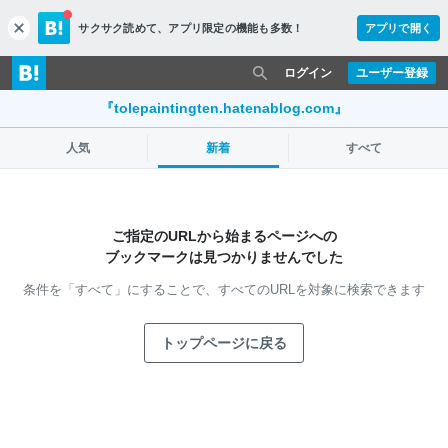
サクサク読めて、
アプリ限定の機能も多数！
アプリで開く
c
l
o
ログイン
ユーザー登録
s
e
『tolepaintingten.hatenablog.com』
人気
新着
すべて
ご指定のURLから始まるページへの
ブックマークは見つかりませんでした
条件を「すべて」にすることで、
すべてのURLを対象に検索できます
トップページに戻る