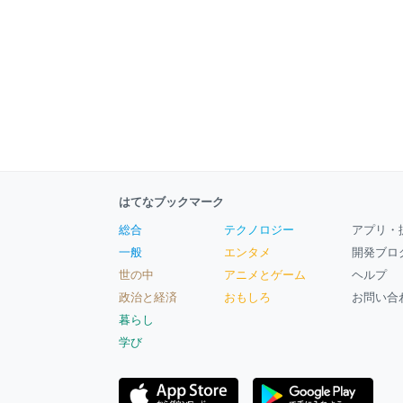
はてなブックマーク
総合
テクノロジー
アプリ・
一般
エンタメ
開発ブロ
世の中
アニメとゲーム
ヘルプ
政治と経済
おもしろ
お問い合
暮らし
学び