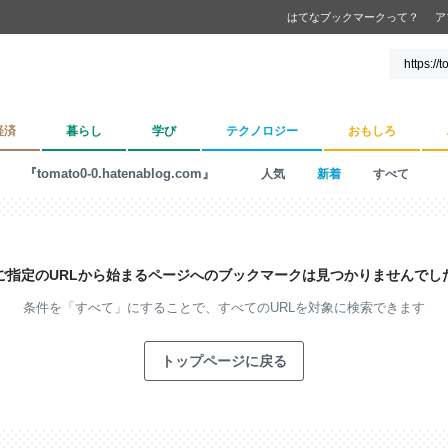
はてなブックマークって？
ア
経済
暮らし
学び
テクノロジー
おもしろ
『tomato0-0.hatenablog.com』
人気
新着
すべて
ご指定のURLから始まるページへの
ブックマークは見つかりませんでし
条件を「すべて」にすることで、
すべてのURLを対象に検索できます
トップページに戻る