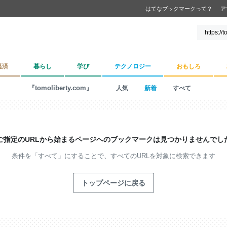
はてなブックマークって？
ア
経済
暮らし
学び
テクノロジー
おもしろ
『tomoliberty.com』
人気
新着
すべて
ご指定のURLから始まるページへの
ブックマークは見つかりませんでし
条件を「すべて」にすることで、
すべてのURLを対象に検索できます
トップページに戻る