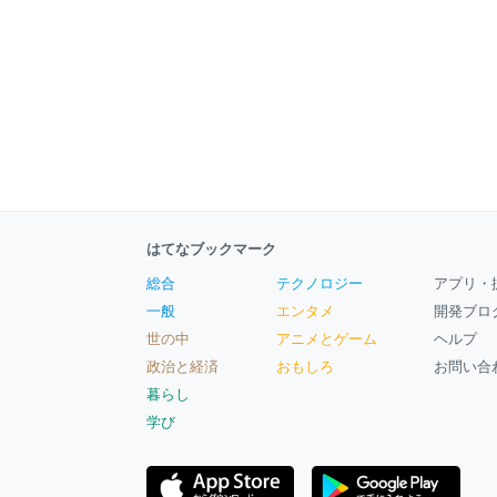
はてなブックマーク
総合
テクノロジー
アプリ・
一般
エンタメ
開発ブロ
世の中
アニメとゲーム
ヘルプ
政治と経済
おもしろ
お問い合
暮らし
学び