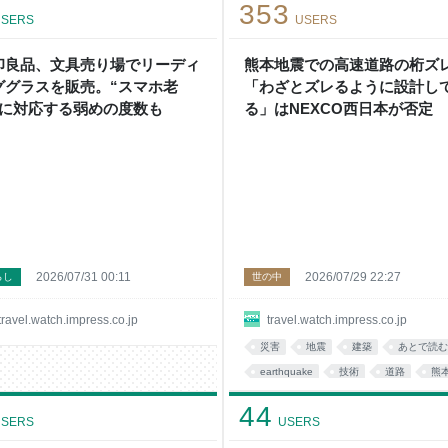
353
SERS
USERS
印良品、文具売り場でリーディ
熊本地震での高速道路の桁ズ
ググラスを販売。“スマホ老
「わざとズレるように設計し
”に対応する弱めの度数も
る」はNEXCO西日本が否定
2026/07/31 00:11
2026/07/29 22:27
らし
世の中
travel.watch.impress.co.jp
travel.watch.impress.co.jp
災害
地震
建築
あとで読む
earthquake
技術
道路
熊
設計
ネット
44
SERS
USERS