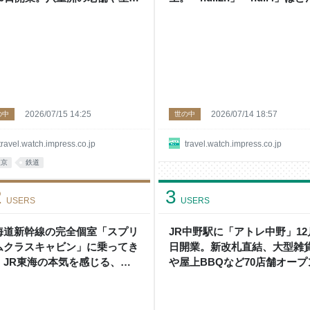
など全68店舗リスト公開
施設？ 3つの違いを解説
2026/07/15 14:25
2026/07/14 18:57
の中
世の中
travel.watch.impress.co.jp
travel.watch.impress.co.jp
東京
鉄道
2
3
USERS
USERS
海道新幹線の完全個室「スプリ
JR中野駅に「アトレ中野」12
ムクラスキャビン」に乗ってき
日開業。新改札直結、大型雑
。JR東海の本気を感じる、最
や屋上BBQなど70店舗オープ
級の車内設備を解説！