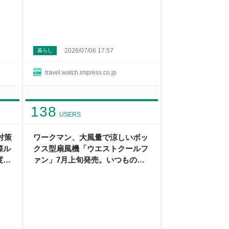
2026/07/06 17:57
暮らし
travel.watch.impress.co.jp
138
USERS
対策
ワークマン、大風量で涼しいボッ
際ル
クス型扇風機「ウエストクールフ
度
ァン」7月上旬発売。いつもの服
がファン付きウェアに！