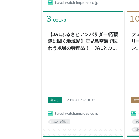
travel.watch.impress.co.jp
3
1
USERS
【JALふるさとアンバサダー/応援
フ
隊に聞く地域愛】鹿児島空港で味
リ
わう地域の特産品！ JALとぶえ
ン
ん亭のコラボお弁当
急
2026/08/07 06:05
暮らし
世
travel.watch.impress.co.jp
あとで読む