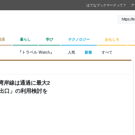
はてなブックマークって？
ア
経済
暮らし
学び
テクノロジー
おもしろ
『トラベル Watch』
人気
新着
すべて
湾岸線は通過に最大2
西出口」の利用検討を