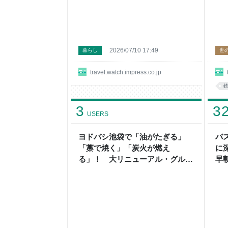
2026/07/10 17:49
暮らし
世
travel.watch.impress.co.jp
3
3
USERS
ヨドバシ池袋で「油がたぎる」
バ
「藁で焼く」「炭火が燃え
に
る」！ 大リニューアル・グルメ
早
専門街を食べてきた
海