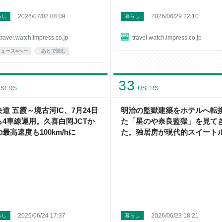
2026/07/02 08:09
2026/06/29 22:10
らし
暮らし
travel.watch.impress.co.jp
travel.watch.impress.co.jp
ニュース>へー
あとで読む
33
SERS
USERS
道 五霞～境古河IC、7月24日
明治の監獄建築をホテルへ転
ら4車線運用。久喜白岡JCTか
た「星のや奈良監獄」を見て
最高速度も100km/hに
た。独居房が現代的スイート
ム48室に
2026/06/24 17:37
2026/06/23 18:21
らし
暮らし