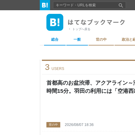
トップへ戻る
総合
一般
世の中
政治と
3
USERS
首都高のお盆渋滞、アクアライン～
時間15分。羽田の利用には「空港
2026/08/07 18:36
世の中