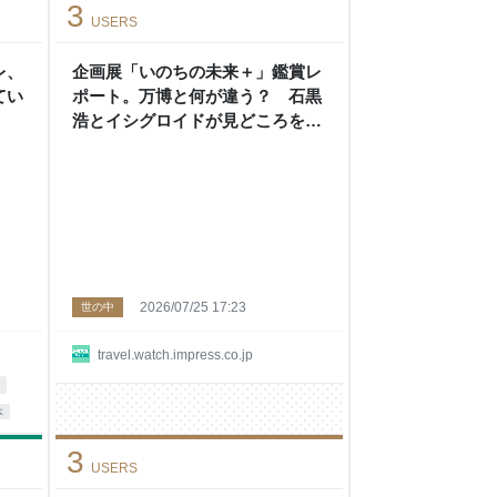
3
USERS
レ、
企画展「いのちの未来＋」鑑賞レ
てい
ポート。万博と何が違う？ 石黒
浩とイシグロイドが見どころを紹
介【ネタバレあり】
2026/07/25 17:23
世の中
travel.watch.impress.co.jp
本
3
USERS