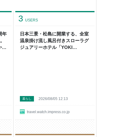
3
USERS
周年
日本三景・松島に開業する、全室
ト。
温泉掛け流し風呂付きスローラグ
から
ジュアリーホテル「YOKI
MATSUSHIMA」に泊まってみた
2026/08/05 12:13
暮らし
travel.watch.impress.co.jp