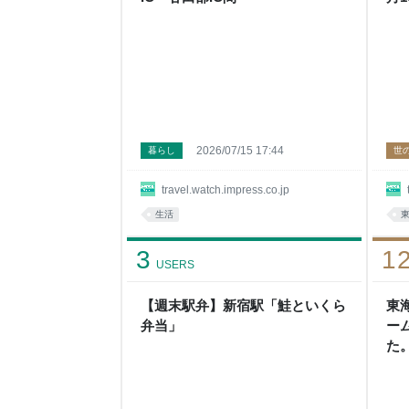
き
2026/07/15 17:44
暮らし
世
travel.watch.impress.co.jp
生活
3
1
USERS
【週末駅弁】新宿駅「鮭といくら
東
弁当」
ー
た
上