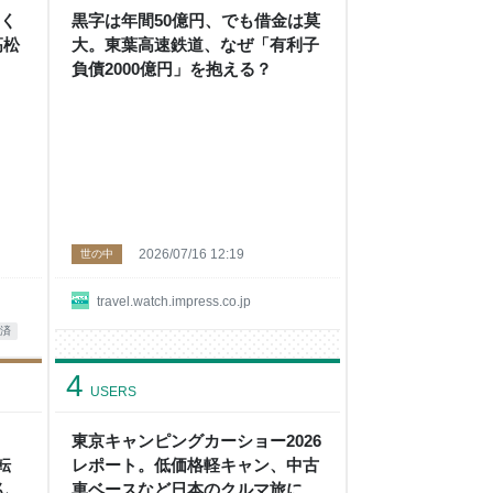
なく
黒字は年間50億円、でも借金は莫
高松
大。東葉高速鉄道、なぜ「有利子
負債2000億円」を抱える？
2026/07/16 12:19
世の中
travel.watch.impress.co.jp
済
4
USERS
東京キャンピングカーショー2026
転
レポート。低価格軽キャン、中古
どんな
車ベースなど日本のクルマ旅にあ