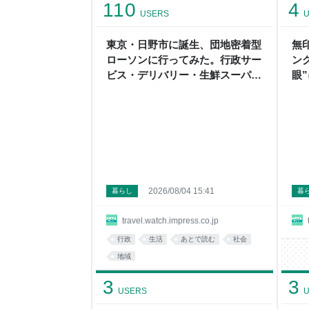
110
4
USERS
U
東京・日野市に誕生、団地密着型
無
ローソンに行ってみた。行政サー
ン
ビス・デリバリー・生鮮スーパ
眼
ー・調剤薬局・災害支援など集約
2026/08/04 15:41
暮らし
暮
travel.watch.impress.co.jp
行政
生活
あとで読む
社会
地域
3
3
USERS
U