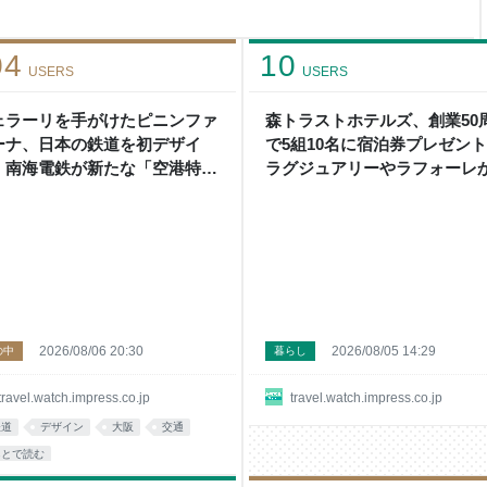
04
10
USERS
USERS
ェラーリを手がけたピニンファ
森トラストホテルズ、創業50
ーナ、日本の鉄道を初デザイ
で5組10名に宿泊券プレゼン
。南海電鉄が新たな「空港特
ラグジュアリーやラフォーレ
」をなにわ筋線へ導入
選べる
2026/08/06 20:30
2026/08/05 14:29
の中
暮らし
travel.watch.impress.co.jp
travel.watch.impress.co.jp
鉄道
デザイン
大阪
交通
あとで読む