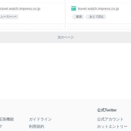
travel.watch.impress.co.jp
travel.watch.impress.co.jp
ニュース>へー
建築
あとで読む
次のページ
公式Twitter
拡張機能
ガイドライン
公式アカウント
グ
利用規約
ホットエントリー