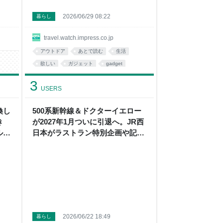
2026/06/29 08:22
暮らし
travel.watch.impress.co.jp
アウトドア
あとで読む
生活
欲しい
ガジェット
gadget
3
USERS
換し
500系新幹線＆ドクターイエロー
き
が2027年1月ついに引退へ。JR西
ルー
日本がラストラン特別企画や記念
グッズ発表
2026/06/22 18:49
暮らし