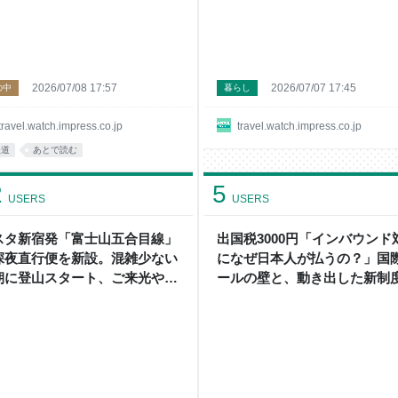
2026/07/08 17:57
2026/07/07 17:45
の中
暮らし
travel.watch.impress.co.jp
travel.watch.impress.co.jp
鉄道
あとで読む
2
5
USERS
USERS
スタ新宿発「富士山五合目線」
出国税3000円「インバウンド
深夜直行便を新設。混雑少ない
になぜ日本人が払うの？」国
朝に登山スタート、ご来光や雲
ールの壁と、動き出した新制
チャンスも
JESTA