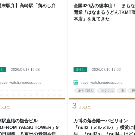
週末駅弁】高崎駅「鶏めし弁
全国420店の総本山！ まも
」
開業「はなまるうどんTKMT
本店」を見てきた
2026/07/17 16:08
2026/07/16 17:02
らし
暮らし
travel.watch.impress.co.jp
travel.watch.impress.co.jp
あとで読む
ビジネス
食
経
3
SERS
USERS
京駅直結の複合ビル
万博の落合陽一パビリオン
OFROM YAESU TOWER」9
「null2（ヌルヌル）」横浜に
10日開業。八重洲の老舗や星付
生。「null2n」「null4」は