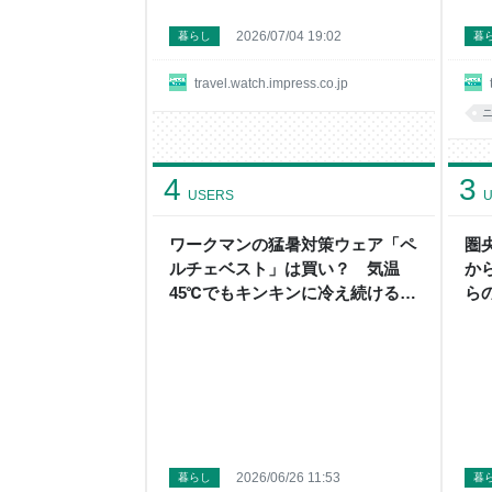
2026/07/04 19:02
暮らし
暮
travel.watch.impress.co.jp
4
3
USERS
U
ワークマンの猛暑対策ウェア「ペ
圏央
ルチェベスト」は買い？ 気温
か
45℃でもキンキンに冷え続ける、
らの
最新モデルを試してみた
2026/06/26 11:53
暮らし
暮