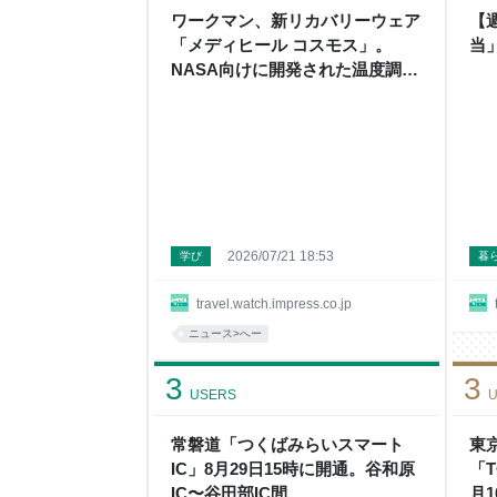
ワークマン、新リカバリーウェア
【
「メディヒール コスモス」。
当
NASA向けに開発された温度調整
機能＆ワンランク上の着心地
2026/07/21 18:53
学び
暮
travel.watch.impress.co.jp
ニュース>へー
3
3
USERS
U
常磐道「つくばみらいスマート
東
IC」8月29日15時に開通。谷和原
「T
IC〜谷田部IC間
月