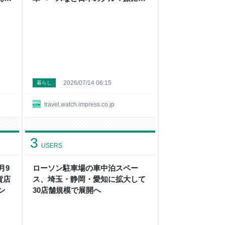
った新しい流れを感じた
2026/07/14 06:15
暮らし
travel.watch.impress.co.jp
3
USERS
月9
ローソン駐車場の車中泊スペー
貨店
ス、埼玉・静岡・愛知に拡大して
ン
30店舗規模で展開へ