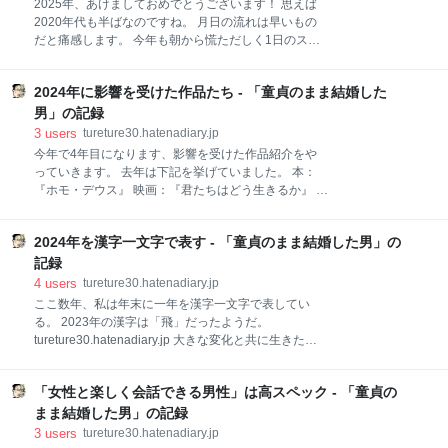
2025年、あけましておめでとうございます！ 思えば
9割)
に規則正しく生活を整えていたら、それだけで窮屈に
2020年代も半ばなのですね。 月日の流れは早いもの
なってしまう。 自分の意思でダラダラと過ごすことも
だと痛感します。 今年も朝から慌ただしく1日のスタ
また、人生に彩りを与えてくれるはずだ。 そうこうし
ートを迎えます。一年間を象徴するような一日なのか
ているうちに午前中が終わってしまった。気がつくと
もしれません。 今年の目標は「感謝を忘れないこと」
このまま夜になっていそうだ。 箱根駅伝を走る大学生
2024年に影響を受けた作品たち - 「童貞のまま結婚した
です。 理不尽にも謙虚な姿勢で臨めるように、人間性
たちの姿をボーっと眺めながら、時は過ぎていく。 こ
を磨いて参りたいと思います。 昨日の記事で2400回
男」の記録
れで良い。今日の私はこういう1日を過ごすのだ。 明
目の投稿となりました。 振り返りは後日に行いたいと
3
users
tureture30.hatenadiary.jp
日
思います。 今年も毎日投稿できるように細く永くブロ
今年で4年目になります、影響を受けた作品紹介をや
グを続けたいと考えております。 みなさま、本年もよ
っていきます。 去年は下記を挙げていました。 本：
ろしくお願いいたします！ 2025年 元旦 ますを
『ホモ・デウス』 映画：『君たちはどう生きるか』 音
楽：『Mrs.GREEN APPLE』
tureture30.hatenadiary.jp 参考までに一昨年。
2024年を漢字一文字で表す - 「童貞のまま結婚した男」の
tureture30.hatenadiary.jp それでは始めます。 まずは
この作品からです。 漫画、映画『ルックバック』
記録
tureture30.hatenadiary.jp tureture30.hatenadiary.jp 漫
4
users
tureture30.hatenadiary.jp
画でも映画でも記事を書きました。 この作品は本当に
ここ数年、私は年末に一年を漢字一文字で表してい
よくできています。 「背中を見て」の意味が何重にも
る。 2023年の漢字は「飛」だったようだ。
描かれている答え合わせ的な要素に気が付いたとき、
tureture30.hatenadiary.jp 大きな変化と共に生きた
衝撃を受けました。 藤本タツキさんの漫画は純文学み
2023年。 そして、さらに大きな変化と共に生きた
たいなのですよね。これを漫画でできてしまうあたり
2024年だった。 世間的には今年の漢字は「金」だっ
は天才なのだと思います。 続いてこの作品です。 漫
「女性と楽しく会話できる男性」は高スペック - 「童貞の
たようだ。 オリンピックイヤーはだいたいこの感じが
画：『めぞ
使われる。加えて今年は悪い意味で「裏金問題」も含
まま結婚した男」の記録
めてこの感じを選んだということらしい。 なんとも世
3
users
tureture30.hatenadiary.jp