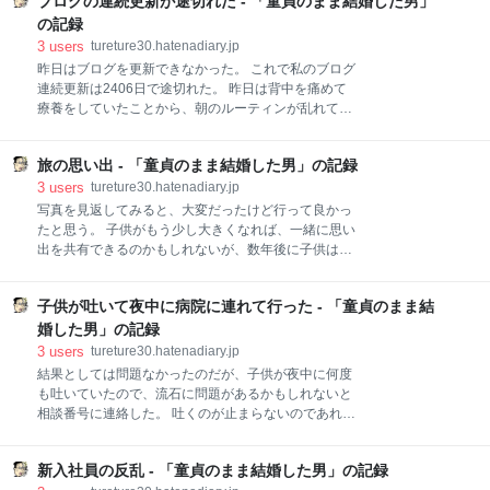
し、私はその間、子供の面倒を見たりご飯を用意す
ブログの連続更新が途切れた - 「童貞のまま結婚した男」
事をアップ →朝の時間は子供優先のため崩壊 これに伴
る。 少しでも子供の近くを離れようとすると、子供が
い、私の自尊心は大きく揺らいでいるのかもしれな
の記録
泣き喚く。 離れないわけにはいかないからどうしよう
い。 ちょっとしたことで落ち込むようになり、以前よ
3
users
tureture30.hatenadiary.jp
もない。 子供の泣き声がこだまする家庭の中で、私た
りもネガティブな感情に支配される時間が増えたよう
昨日はブログを更新できなかった。 これで私のブログ
ちは淡々と
に感じる。 「自分で自分の人生をコントロールしてい
連続更新は2406日で途切れた。 昨日は背中を痛めて
る感覚」 人生には少なからずそういう時間が必要なの
療養をしていたことから、朝のルーティンが乱れて、
だ。 しかし、今の私にそんな時間はない。 現実逃避の
その後もブログのことを思い出すことなく1日が過ぎ
ためにストレス発散の場として逃げ込む先だったゲー
た。 今朝、昨日はブログを更新していなかったことに
ムも、スマホをいじるたびに子供に邪魔をされる。 何
旅の思い出 - 「童貞のまま結婚した男」の記録
気がつく。 こうして私のブログ更新は途切れたのだ。
をするにしても子供優先で自分の時間がない。 妻も限
ここ3ヶ月くらいは子供によって朝のルーティンを乱
3
users
tureture30.hatenadiary.jp
界を迎えているものだから、育児以外の生活負担を増
されることが多かったから、いつ更新が途切れてもお
写真を見返してみると、大変だったけど行って良かっ
やさ
かしくないと思いながらブログを更新し続けてきた。
たと思う。 子供がもう少し大きくなれば、一緒に思い
それが今回顕在化した。それだけのことである。 今後
出を共有できるのかもしれないが、数年後に子供はこ
のブログをどうするかは改めて考えよう。 これを機に
の日のことを覚えてなどいないだろう。 私も子供の頃
毎日更新することをやめるという選択肢もある。 少し
の写真を今見せられても覚えていない。 それと同じこ
前から「毎日更新すること」を目的にブログを更新し
子供が吐いて夜中に病院に連れて行った - 「童貞のまま結
とだ。 しかし、それを話すときの楽しそうな親の顔。
続けてきた。 かつてのように私に書きたいことがある
私も10年もすれば同じように子供にこの時のことを楽
婚した男」の記録
からブログを更新しているのではなくなっていたの
しそうに語るのかもしれない。 記憶には残らなかった
3
users
tureture30.hatenadiary.jp
だ。 ブログが途切れるにはいい頃合いだったのかもし
としても、間違いなく子供の成長の糧にはなっている
結果としては問題なかったのだが、子供が夜中に何度
れない。
ことを実感する。 普段とは違う色々な経験をした。 飛
も吐いていたので、流石に問題があるかもしれないと
行機に乗って、一日中車で移動して、たくさんの人と
相談番号に連絡した。 吐くのが止まらないのであれば
触れ合って、嬉しそうな顔、疲れた顔、怒った顔を見
緊急で病院に連れて行った方が良いとのことだったの
せてくれた。 心なしか、ここ数日だけで感情表現が豊
で、救急受付を行なっている総合病院に電話をかけ
かになった気がする。 子供の成長は早い。 どんどん経
新入社員の反乱 - 「童貞のまま結婚した男」の記録
て、夜間診療に連れて行くことになった。 診断は胃腸
験を吸収するのだ。 意思の疎通ができるようになるの