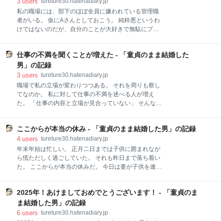
炎とのことで、最近流行りらしい。 とりあえず薬を出
3
users
tureture30.hatenadiary.jp
も、もう直ぐなのかもしれない。 今はまだ、泣くこと
してもらって安静にしていれば良いということだっ
私の職場には、部下のほぼ全員に嫌われている管理職
でし
た。 子供は病状がわからないから、少しでも以上があ
者がいる。 仮にAさんとしておこう。 純粋悪というわ
ると「大丈夫だろうか」と親がヤキモキする。 当の子
けではないのだが、自分のことが大好きで無駄にプラ
供は意外にもケロッとしていたりする。 何度も泣きな
イドが高い。 その高いプライドを少しでも傷つけよう
がら吐いてはいるが、それが落ち着くとすやすやと眠
ものならば、烈火の如く相手を捲し立てる。 裏を返せ
り出す。 そんな様子だから私は問題ないのではないか
仕事の不満を聞くことが増えた - 「童貞のまま結婚した
ば、自尊心が低く人として未熟ということなのだろ
と言っていたが、妻は気が気ではない様子で手配を進
う。 何年も一緒に仕事をしている部下たちは、「こう
男」の記録
める。 結果として病院に駆け込み、特に問題はなかっ
いう人だ」と割り切って働いていた。 ところが先日中
3
users
tureture30.hatenadiary.jp
た。 家庭を持つと、自分の力だけではどうしようもな
途で入社した若手の新入社員。 とても正義感の強いお
職場で私の立場が変わりつつある。 それを周りも察し
いことが増える。
人柄なのだろう。 これまで通り我が物顔で個性を発揮
てなのか。 私に対して仕事の不満を述べる人が増え
するAさんに対して、面と向かって「こういうところ
た。 「仕事の内容と立場が見合っていない」 そんな不
は改善すべきだ」と箴言するのだ。 そうすると、元々
満が多い。 一担当者の立場でありながらマネージャが
自尊心の低いことを隠すために強気に見せていたAさ
するべき仕事もこなしている。 それは今の職場に入っ
んは狼狽する。 それを重くみた上の人たちは、部署で
ここからが本当の休み - 「童貞のまま結婚した男」の記録
てから私も感じていたことだ。管理職でもないのに管
話し合いをするように、と対策を言い渡す。 それがま
理職がやるべき仕事をたくさんこなしてきた。 縦分け
4
users
tureture30.hatenadiary.jp
た逆効果だ。 これまでのAさんに対する他の部下たち
で割り振っている仕事が多い。だから担当者が責任を
年末年始は忙しい。 正月二日までは子供に囲まれなが
の不満が爆
持って外部業者の管理をしながら仕事を進めていく。
ら慌ただしく過ごしていた。 それも昨日まで落ち着い
今の部署は基本的にそうやって仕事を回している。 不
た。 ここからが本当の休みだ。 今日は妻が子供を連れ
満が出るのは当たり前だ。 要は、仕事内容に見合った
て出掛けて行った。 久々に何もやることがない状態で
立場と対価を受け取っていないと従業員が感じている
一人で過ごすことになる。 こういう日は久しぶりだ。
ということ。 その辺りは誰もが感じている不満なのだ
2025年！あけましておめでとうございます！ - 「童貞のま
貴重な機会ととらえてダラダラしよう。 今の私には休
ろう。 さらに来年度からは、先進的な人事制度と評し
息が必要なのだ。 「効率の良い休日の過ごし方」とし
ま結婚した男」の記録
て、一律昇給部分を撤廃し、成果主義のテーブルに変
て、「ダラダラ過ごすな」という本が出ているようだ
6
users
tureture30.hatenadiary.jp
更となった。 このことで過半数以上(下手したら8割、
が、時にはダラダラ過ごすことも大事だと考える。 常