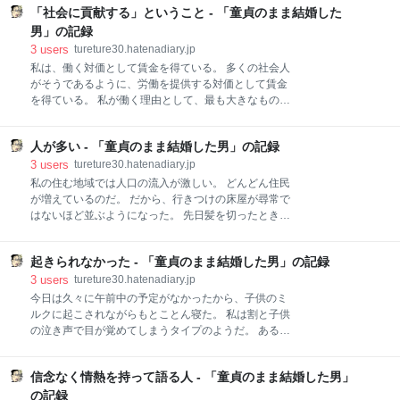
っている最中だ。 まだこの大変さを「当たり前」だと
「社会に貢献する」ということ - 「童貞のまま結婚した
なる妻のお腹を触ると、 ポン、と蹴り返す振動が私の
思えるほどの域には達していない。 人は環境を自分の
手に広がる。 確かに、ここにいるのだな。 手に残る感
男」の記録
ものにすることで、生存競争を勝ち抜いてきた。 おそ
触を愛おしく思う。 振動一つを愛おしく思うだなん
3
users
tureture30.hatenadiary.jp
らく私もこの生活に順応することができるはずだ。 生
て、 こんな感情は初めてだった。 早く産まれたくて仕
私は、働く対価として賃金を得ている。 多くの社会人
方がない。 そう急かすように、 お腹を蹴る回数は増え
がそうであるように、労働を提供する対価として賃金
ていく。 その振動は「希望そのものだった」 初めて顔
を得ている。 私が働く理由として、最も大きなものは
を見た時、 自然と懐かしい感じがした。 初対面のはず
「生活にはお金が必要だから」だ。 しかし、それ以外
なのに、 昔から知っていたような、 そんな懐かしさだ
にも私が働く理由はある。 「自己実現のため」「社会
った。 顔をくしゃくしゃにして泣く。 その姿は、この
人が多い - 「童貞のまま結婚した男」の記録
貢献のため」 その辺りがすぐに思い浮かぶ理由だ。
世に生まれてきた喜びを、 全身で表しているように見
「自己実現」は動機としてわかりやすい。 働く中で得
3
users
tureture30.hatenadiary.jp
えた。 生まれ変わるような経験
られる知識や経験を糧として、自身の成長を実感した
私の住む地域では人口の流入が激しい。 どんどん住民
り、目標としている数値を達成することで達成感を得
が増えているのだ。 だから、行きつけの床屋が尋常で
ること。 かたや、「社会貢献」はわかりにくい。 果た
はないほど並ぶようになった。 先日髪を切ったとき
して私は、働くことで「社会貢献をしたい」と本気で
は、1時間近く並んで髪を切ってもらった。 昔は並ん
考えているのだろうか。 考えれば考えるほどに懐疑的
でいても3人くらいだったのに。 子育て中で時間が惜
になる。 社会に貢献している実感があれば、自分が
起きられなかった - 「童貞のまま結婚した男」の記録
しい私にとって、この1時間は大きい。 そうなってく
「社会」というコミュニティに存在しても良いという
ると、1000円カットにするか、予約制のところにする
3
users
tureture30.hatenadiary.jp
理由になる。 言わば、居場所を確保することができる
かと考えてしまう。 商売をやるには良いのかもしれな
今日は久々に午前中の予定がなかったから、子供のミ
のだ。 その点からすると、社会貢献の動機を突き詰め
いが、人口が増えたところで、元々住んでいた住民に
ルクに起こされながらもとことん寝た。 私は割と子供
ると、結局
とって良いことはあまりない。 むしろ生活が不便にな
の泣き声で目が覚めてしまうタイプのようだ。 ある人
ることの方が多いくらいだ。 土地でも持っていれば、
の話によると、ほとんどの父親は子供の泣き声で目が
資産価値が上がるのかもしれないが、私の場合はそう
覚めないらしい。 だから夜は母親のワンオペ育児とな
いうわけでもない。 本当に少子化が進んでいるのだろ
信念なく情熱を持って語る人 - 「童貞のまま結婚した男」
り、そこで不満が募るようだ。 しかし、私は目が覚め
うかと思う。 私の周りでは人がどんどん増えている
てしまう。 なんなら妻よりも敏感に目が覚める。 その
の記録