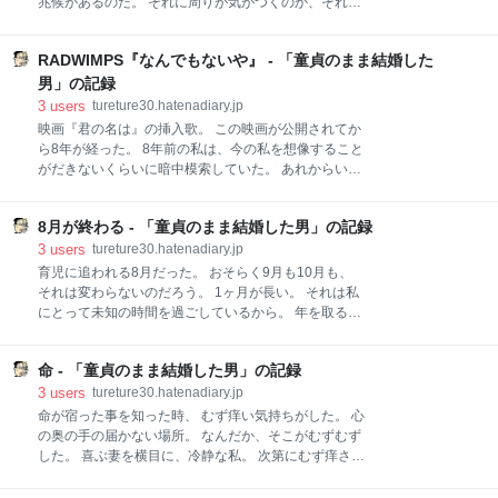
兆候があるのだ。 それに周りが気がつくのか、それと
こちらが痛い目を見る。 ヤバいやつは失うものがない
も気がつくことができないのか。 それだけのことであ
からヤバいやつなのだ。そんなのと痛み分けをしても
る。 頑張って働いていた人が突然、手に持っていた風
こちらの損失の方がはるかに大きい。 パーソナリティ
RADWIMPS『なんでもないや』 - 「童貞のまま結婚した
船を離したように、フワッとフェードアウトしてしま
の肥大化した時代。 みんな我慢ばかりと向き合って自
った。 職場に体は出しているが、どうも気持ちが上の
男」の記録
分の時間を確保する時間が格段に増えた。 どこにいて
空なのだ。やる気が感じられない。 昨年くらいは、あ
3
users
tureture30.hatenadiary.jp
も画面ばか
れだけ気持ちを傾けていたのに、まるで別人のように
映画『君の名は』の挿入歌。 この映画が公開されてか
変わってしまった。 人生、山あり谷あり。 考え方が変
ら8年が経った。 8年前の私は、今の私を想像すること
わってしまうこともあるだろう。 しかし、体は変わら
がだきないくらいに暗中模索していた。 あれからいく
ずそこにいるのに、気持ちがそこにいない状態という
つもの選択肢を選んできて、私は今の私にたどり着い
のは、何とも気持ちが悪いものだ。 必要最低限のレス
たのだ。 僕らタイムフライヤー 時を駆け上がるクライ
ポンスしかない。 コミュニケーションコストが高いか
8月が終わる - 「童貞のまま結婚した男」の記録
マー 誰もが人生を駆け上がって生きている。 そして、
ら、仕事に影響がないとは言い難い。 精神的、肉体的
それを遡ることはできないのだ。 積み重ねてきた時の
3
users
tureture30.hatenadiary.jp
に疾患があるわけではないようだ。ただやる気がなく
積み重ね。 「もしもあの時に別の選択肢を選んでいた
育児に追われる8月だった。 おそらく9月も10月も、
なってしま
ならば…」 そんなことを考えたところで、パラレルワ
それは変わらないのだろう。 1ヶ月が長い。 それは私
ールドに紛れ込むことはできない。 今の私は、今の私
にとって未知の時間を過ごしているから。 年を取るに
の人生を歩むことしかできないのだ。
つれて、時間の感じ方は短くなっていく。 それは、経
RADWIMPS『なんでもないや』
験を積み重ねることで「目新しさ」を感じる機会が少
命 - 「童貞のまま結婚した男」の記録
なくなるからだ。 裏を返せば、目新しい経験ばかりを
していれば、年を取ってからも時間は長く感じるの
3
users
tureture30.hatenadiary.jp
だ。 今の私はその「目新しさ」の渦中にある。 毎日夜
命が宿った事を知った時、 むず痒い気持ちがした。 心
中に起こされる生活の大変さ、 ベビーカーを押して電
の奥の手の届かない場所。 なんだか、そこがむずむず
車に乗ることの大変さ、 いつ泣き出すのかわからな
した。 喜ぶ妻を横目に、冷静な私。 次第にむず痒さが
い、 どうすれば泣き止むのかもわからない、 そんな生
体に広がっていき、 冷静ではいられなくなることは、
き物を抱えながら生活することの大変さ。 それを味わ
時間の問題だった。 次第に実感が湧いてくる。 大きく