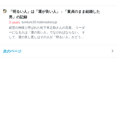
て行動を決める私は、自分では感覚派だと思っていて
いことが次から次に湧いてくるのかもしれない。 いわ
も、ある意味では理論派なのかもしれない。 それはど
ばトランス状態。 変化に対応するために脳が活性化し
っちでもいいことなのかもしれない。 大事なことは、
「明るい人」は「運が良い人」 - 「童貞のまま結婚した
ているのかもしれない。 しかし、気をつけなければな
私が理論武装よりも直感的に生きている割合の方が大
らない。 こういう状態は長くは続かないのだ。 今は気
男」の記録
きいと実感しているということだ。 「自分で自分の人
温の変化や梅雨入りしたこともあり、環境的なストレ
3
users
tureture30.hatenadiary.jp
生をコントロールしている実感」 それがあるというこ
スも大きい。 その状態で心と体への負荷を上げると、
経営の神様と呼ばれた松下幸之助さんの言葉。 リーダ
とは、主体
どこかで体がもたなくなるはずだ。 無理の効かない体
ーになる人は「運の良い人」でなければならない。 そ
になってしまった私だ。 そのあたりはうまくバランス
して、運の良し悪しはその人が「明るい人」かどうか
をとりながらやっていくしかない。 今は実家にいる子
でわかる。 明るい人は運の良い人だ。 その人には、自
供と妻がいよいよ自宅に戻ってくる。 気負いによるス
然と人がついてくる。 ジメジメした暗い人は、どんな
トレスを感じてはいたが、まだまだ私の子育ては始ま
次のページ
に学歴が高く、能力があり、健康で誠実で合ってもダ
ってなどいないのだ。 これからがいよいよ本番とな
メだ。 物事のネガティブな面ばかりに目を向けて、事
る。 うまいことラインギリギリのところを歩きなが
業を停滞させる。 有名な話だが、面接の時に「あなた
ら、生活をや
は運がいいですか？」と問いかけて、「運が良くな
い」と答えた人は、どんなに優秀でも採用しなかった
という話があるほど、松下幸之助さんは、この点を重
視していたらしい。 明るい人。能力は関係ない。 いつ
も生き生きとしている人は魅力的だ。 新しい体験に対
してポジティブな姿勢を崩さずに、失敗をしても次へ
の糧にする。 そんな人が幸運を掴むと言われると、感
覚的に納得できる。 「運が良い」と自認している人
は、不運と思