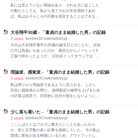
鮮だと感
先が偏っていることは問題だ。 特に積立では投資先に
私には見えていない理由があり、それを元に起こした
いわゆる「オルカン」「S&P500」を選択することが
行動だとしても、私から見てそれが非合理的であれ
セオリーとなっている。 かくいう私も積立投資先に米
ば、私はおそらくその行動を肯定することはできない
国株インデックスを選択している。 しかし、数ヶ月前
だろう。 人は「主観」で物事を判断するのだ。 だから
からは投資比率を見直して、国内株アクティブファン
対話が必要。 今の世の中はコスパ、タイパを重視する
ドへの投資比率を大幅に増やした。 その心は、損得は
大谷翔平30歳 - 「童貞のまま結婚した男」の記録
あまり、対話を疎かにしているのではないかと思う。
もちろんあるが、別のところにも意図がある。 それは
1on1と呼ばれるコミュニケーションがビジネスで推奨
3
users
tureture30.hatenadiary.jp
毎月数兆円が外国株購入に動いていることで、円安の
され出したが、その目的を理解しないまま制度として
今日は大谷翔平選手の30歳の誕生日とのことだ。 試合
流れが
導入しても効果は薄い。 その目的は、お互いの目に見
の方は気負いもあったのか、残念ながらノーヒット3
えていない部分を共有するために行うのだ。 上司から
三振で終わったようだ。 日比谷ミッドタウンでは「大
見た部署の課題と、部下から見た自分の担当業務の課
谷翔平30年の軌跡店」というものをしている。 30歳
題。 その優先順位が両者で食い違うことは往々にして
にして、もはや偉人である。 プロ野球選手としても円
あることだ。 そこのすり合わせをしっかりしたおかな
理論派、感覚派 - 「童貞のまま結婚した男」の記録
熟期を迎え、まだまだこれからも数々の記録を残して
いと、両者の意見が食い違うままとなり、不信感に繋
いくのだろう。 すでに松井秀喜氏を越えて、メジャー
3
users
tureture30.hatenadiary.jp
がることが多い。 つまり、全体の課題をチームで共有
リーグでも日本人最多本塁打記録を更新した。 ここか
私は周りから理論派であるように見られる。 しかし、
した上で、現場の課題に対する上司の見解を伝えるこ
らどこまで伸ばしていくのか。 今年は打者に専念して
完全に感覚派の人間だ。 損得勘定や確率を上げるため
とが大事、そ
いるが、今の時代は投手としても選手寿命は格段に伸
の計算は得意で、日常的に自分が損をしないように計
びている。 まだまだ記録を伸ばしていくことだろう。
算をしているが、その計算結果に身を委ねるか否かは
本人の構想では、40歳までは現役を続けるつもりのよ
感情で決めることが多い。 自分が損をする選択だとし
うだ。 そもそもドジャースとは29歳で10年契約を結
少し落ち着いた - 「童貞のまま結婚した男」の記録
ても、それが自分の主義に則ったものであればそちら
んでいる。 この間は怪我さえなければメジャーリーガ
を選択するし、自分が得をする選択肢は、気が引けて
3
users
tureture30.hatenadiary.jp
ーとして活躍を続けるはずだ。 その後はどうなるかわ
選択しないことが多い。 要は優先順位なのだ。 私が生
ここしばらくはブログに書きたいことがあったから
からないが、日本で現役を続けるようになれば面白い
きる上で何を行動規範にしているのか。 この歳になる
か、割と文字数の多い記事を投稿していた。 今の私は
と、ある程度はそれを体系化できてくる。 それに従っ
環境に変化がある時期にいるため、アウトプットした