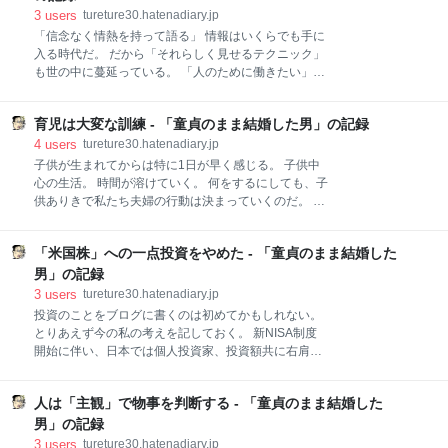
し、保育園も第一希望にはなかなか入れないと聞く。
点では妻からしたら、私はありがたい父親なのかもし
3
users
tureture30.hatenadiary.jp
既婚率も高い。 一応、都市部と言えるギリギリのとこ
れない。 最近は母乳よりもミルクを優先するようにな
「信念なく情熱を持って語る」 情報はいくらでも手に
ろに住
った。 夜中に私は、さっさとミルクを作って子供に飲
入る時代だ。 だから「それらしく見せるテクニック」
ませる。 毎晩一度か二度はそれを行うことが習慣とな
も世の中に蔓延っている。 「人のために働きたい」だ
った。 その後に妻がもそもそと動き出して、おむつを
とか、 「社会の役に立ちたい」だとか、 聞こえの良い
変えてくれる。 そうして泣き止んだことを確認して、
スピーチを武器に聴衆を熱狂させるための方法はいく
もう一度寝るのだ。 もはやそれがルーティンになって
育児は大変な訓練 - 「童貞のまま結婚した男」の記録
らでも学ぶことができるのだ。 そして「信念なく情熱
いる。 夫婦共に疲弊し切っている。 子供が泣いていて
を持っているかのように見せかけて語る人」はヤバ
4
users
tureture30.hatenadiary.jp
も、しばらく起き上がれないことが増えてきた。 泣い
い。 時代に毒され、役割を演じることが役割となり、
子供が生まれてからは特に1日が早く感じる。 子供中
て
自分が本当は何をしたいのか分からなくなっている
心の生活。 時間が溶けていく。 何をするにしても、子
人。 もしくは聴衆を味方につけて人気を集め、自らの
供ありきで私たち夫婦の行動は決まっていくのだ。 子
野心を叶えようとしている人。 多くはそのどちらかだ
供が泣いたらご機嫌を伺いにいって、ミルクかオムツ
ろう。 ドラマ『笑うマトリョーシカ』 嵐の櫻井くん演
か抱っこなのかを確認する。 そのどれでもなく泣き止
じる政治家は、人を惹きつける魅力を持っているが、
「米国株」への一点投資をやめた - 「童貞のまま結婚した
まない場合はお手上げだ。 あらゆる手を尽くしてご機
中身は空っぽの人という設定だ。 本人の意思とは無関
嫌をとる。 自己主張をすることが仕事で、周りの様子
男」の記録
係に、周りに求められる役割を演じることで、自らの
など考えることはできない。 このような生き物を育て
3
users
tureture30.hatenadiary.jp
存在意義を示す。 まだ話の途中だから、ここからどう
ていくということは、大変であると同時に大きな学び
投資のことをブログに書くのは初めてかもしれない。
発展してい
になる。 今の時代は聞き分けが良くないと社会から抹
とりあえず今の私の考えを記しておく。 新NISA制度
殺されていく時代だ。 現に私の周りでは、聞き分けの
開始に伴い、日本では個人投資家、投資額共に右肩上
良い優秀な若者ばかり。 1億人のカメラマンと記者に
がりに伸びているようだ。 そもそも日本人は資産に対
囲まれて生きている時代だから、少し道理的に誤った
する銀行預金、タンス預金比率が世界でトップクラス
行為をするだけでも、社会的に抹殺されるリスクは昔
人は「主観」で物事を判断する - 「童貞のまま結婚した
に多かったらしい。 そう考えると、投資を促す制度改
の何十倍も高くなった。 だから、乳児のようなどうり
正により預金を投資に回す方向性は経済活性化のため
男」の記録
の全く通じない存在と触れ合うことは、ある意味で新
に間違ってはいないと思う。 しかし、あまりにも投資
3
users
tureture30.hatenadiary.jp