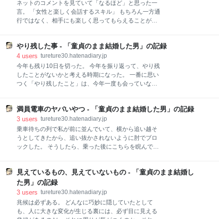
知辛い。 ということで、私は前向きな感じの漢字を選
ネットのコメントを見ていて「なるほど」と思った一
びたい。 私にとっての今年の漢字は「成」だ。 その心
言。 「女性と楽しく会話するスキル」 もちろん一方通
は下記の2点としたい。 妻との出会いから始まったラ
行ではなく、相手にも楽しく思ってもらえることが前
イフステージの変化。入籍をして披露宴を行い、ハネ
提だ。 これを持ち合わせているだけで高スペック。 確
ムーンに行き、住まいを共にして子供が生まれた。 全
かにその通りなのかもしれない。 どんなに年収が高く
く落ち着いてはいないが、とりあえずは一通りのサイ
やり残した事 - 「童貞のまま結婚した男」の記録
ても、学歴があっても、見た目が良かったとしても、
クルを今年で回し終えたように思う。 その意味での
このスキルを持ち合わせていないと婚活はうまくいく
4
users
tureture30.hatenadiary.jp
「完成」の「成」。 そして、子どもの「
可能性は低い。 逆にこのスキルを持ち合わせていれ
今年も残り10日を切った。 今年を振り返って、やり残
ば、上記条件がそこそこだったとしても、高望みをし
したことがないかと考える時期になった。 一番に思い
なければ婚活はうまくいくのではないだろうか。 今の
つく「やり残したこと」は、今年一度も会っていない
未婚世代たちは、このスキルの二極化が進んでいる。
人のことだ。 新年の挨拶では、今年もよろしくお願い
中学生の頃からガツガツと異性との接触を求めてきた
しますと伝えていて、飲みに行く約束をしたりしてい
人たちは、自然とこのスキルを身につけることができ
満員電車のヤバいやつ - 「童貞のまま結婚した男」の記録
るが、結局一度も会わずに今年を終えてしまいそうな
る。 方や、そうではない人たちは特定のコミュニティ
人がたくさんいる。 時間が限られているから全ての人
3
users
tureture30.hatenadiary.jp
に固まって異性のと接点がほとんどないまま歳を重ね
に会うことは難しいけれども、この歳になると「人と
乗車待ちの列で私が前に並んでいて、横から追い越そ
ていくのではないだろうか。 前者は多くの異性との交
の繋がり」を大事にしたいと思うようになる。 生活が
うとしてきたから、追い抜かされないように肘でブロ
際を経て結婚に至
変わると、これまで会っていた人たちと会う機会が減
ックした。 そうしたら、乗った後にこちらを睨んでき
る。 特に飲み友達のような人たちとは、結婚してから
て私の方にカメラを向けて何枚か写真を撮られた。 目
会う機会が激減した。 自由に時間を使えていた独身時
のギョロっとしたハリー・ポッターのスメアゴルみた
代とは違い、飲みに行くにしても家族との調整が必要
見えているもの、見えていないもの - 「童貞のまま結婚し
いな神経質そうなおばさんだった。 私を撮っていたの
になる。 子供が生まれてからは尚更その傾向が強くな
かわからないから、それ以上は触れなかったが、もし
た男」の記録
るのだ。 その分、飲み代の支出は減るけれども、代償
私を撮ってSNSに報復の投稿をされていたらと思うと
3
users
tureture30.hatenadiary.jp
として人との繋がりも減ってしまうような実感があ
ゾッとする。 ヤバいやつはたくさんいるのだ。 身を守
兆候は必ずある。 どんなに巧妙に隠していたとして
る。 来年は色
るためには、ヤバいやつに関わらないことが一番だ。
も、人に大きな変化が生じる裏には、必ず目に見える
変に正義感を振りかざして注意をしようものならば、