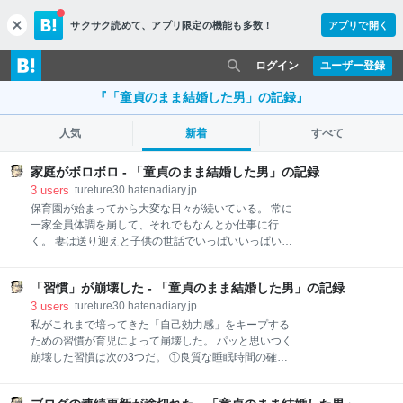
サクサク読めて、
アプリ限定の機能も多数！
アプリで開く
c
l
o
ログイン
ユーザー登録
s
e
『「童貞のまま結婚した男」の記録』
人気
新着
すべて
家庭がボロボロ - 「童貞のまま結婚した男」の記録
3
users
tureture30.hatenadiary.jp
保育園が始まってから大変な日々が続いている。 常に
一家全員体調を崩して、それでもなんとか仕事に行
く。 妻は送り迎えと子供の世話でいっぱいいっぱいだ
から、私が帰ると子供と寝ている。 そして夜遅くに帰
った私は、ぐちゃぐちゃになった家を片付けて、食べ
「習慣」が崩壊した - 「童貞のまま結婚した男」の記録
たままの食器を洗い、洗濯機に入ったままの洗濯物に
乾燥機をかけたり、干したりする。 気がつくと日付を
3
users
tureture30.hatenadiary.jp
跨いでおり、翌朝は5:30に起きて保育園の準備と食事
私がこれまで培ってきた「自己効力感」をキープする
作りをする。 そしてテレワークの時は子供を保育園に
ための習慣が育児によって崩壊した。 パッと思いつく
連れて行って戻ると仕事が始まる。 こんなルーティン
崩壊した習慣は次の3つだ。 ①良質な睡眠時間の確保
で毎日が過ぎていく。 土日も自分の時間などない。 洗
→子供の夜泣きによって崩壊 ②湯船に浸かって落ち着
濯が間に合わないから、妻は常に洗濯機を回してすご
いて読書 →子供と風呂に入るため崩壊 ③毎朝ブログ記