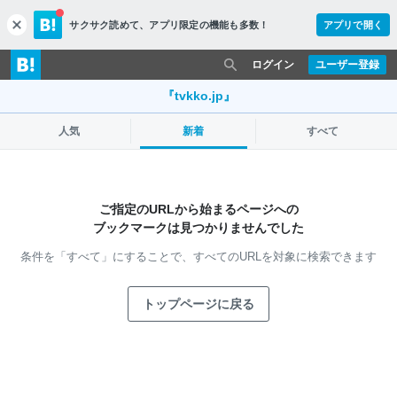
サクサク読めて、
アプリ限定の機能も多数！
アプリで開く
c
l
o
ログイン
ユーザー登録
s
e
『tvkko.jp』
人気
新着
すべて
ご指定のURLから始まるページへの
ブックマークは見つかりませんでした
条件を「すべて」にすることで、
すべてのURLを対象に検索できます
トップページに戻る