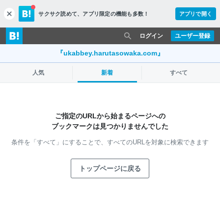
サクサク読めて、
アプリ限定の機能も多数！
アプリで開く
c
l
o
ログイン
ユーザー登録
s
e
『ukabbey.harutasowaka.com』
人気
新着
すべて
ご指定のURLから始まるページへの
ブックマークは見つかりませんでした
条件を「すべて」にすることで、
すべてのURLを対象に検索できます
トップページに戻る