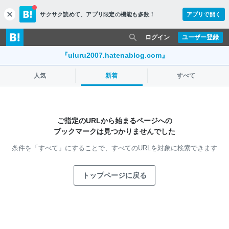
サクサク読めて、
アプリ限定の機能も多数！
アプリで開く
c
l
o
ログイン
ユーザー登録
s
e
『uluru2007.hatenablog.com』
人気
新着
すべて
ご指定のURLから始まるページへの
ブックマークは見つかりませんでした
条件を「すべて」にすることで、
すべてのURLを対象に検索できます
トップページに戻る