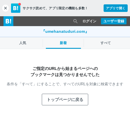
サクサク読めて、
アプリ限定の機能も多数！
アプリで開く
c
l
o
ログイン
ユーザー登録
s
e
『umehanatuduri.com』
人気
新着
すべて
ご指定のURLから始まるページへの
ブックマークは見つかりませんでした
条件を「すべて」にすることで、
すべてのURLを対象に検索できます
トップページに戻る