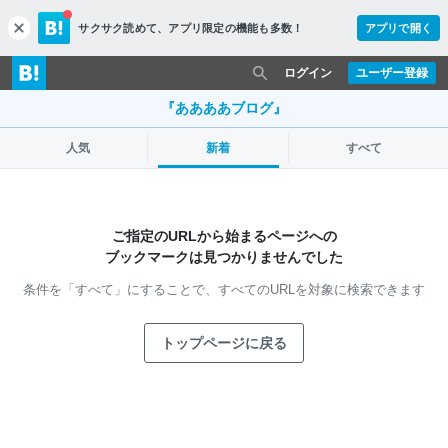
サクサク読めて、
アプリ限定の機能も多数！
アプリで開く
c
l
o
ログイン
ユーザー登録
s
e
『ああああブログ』
人気
新着
すべて
ご指定のURLから始まるページへの
ブックマークは見つかりませんでした
条件を「すべて」にすることで、
すべてのURLを対象に検索できます
トップページに戻る