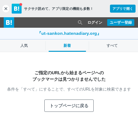
サクサク読めて、
アプリ限定の機能も多数！
アプリで開く
c
l
o
ログイン
ユーザー登録
s
e
『ut-sankon.hatenadiary.org』
人気
新着
すべて
ご指定のURLから始まるページへの
ブックマークは見つかりませんでした
条件を「すべて」にすることで、
すべてのURLを対象に検索できます
トップページに戻る