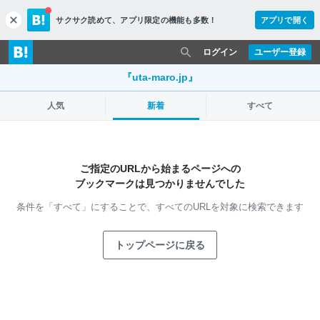
サクサク読めて、
アプリ限定の機能も多数！
アプリで開く
c
l
o
ログイン
ユーザー登録
s
e
『uta-maro.jp』
人気
新着
すべて
ご指定のURLから始まるページへの
ブックマークは見つかりませんでした
条件を「すべて」にすることで、
すべてのURLを対象に検索できます
トップページに戻る