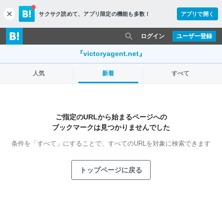
サクサク読めて、
アプリ限定の機能も多数！
アプリで開く
c
l
o
ログイン
ユーザー登録
s
e
『victoryagent.net』
人気
新着
すべて
ご指定のURLから始まるページへの
ブックマークは見つかりませんでした
条件を「すべて」にすることで、
すべてのURLを対象に検索できます
トップページに戻る