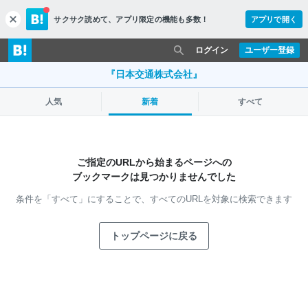
サクサク読めて、
アプリ限定の機能も多数！
アプリで開く
c
l
o
ログイン
ユーザー登録
s
e
『日本交通株式会社』
人気
新着
すべて
ご指定のURLから始まるページへの
ブックマークは見つかりませんでした
条件を「すべて」にすることで、
すべてのURLを対象に検索できます
トップページに戻る