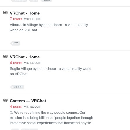
VRChat - Home
7
users
vrchat.com
Albarracin Village by nobelchoco - a virtual reality
world on VRChat
***
VRChat - Home
4
users
vrchat.com
Soglio Village by nobelchoco - a virtual reality world
on VRChat
3DCG
Careers — VRChat
4
users
vrchat.com
🤝 We’re redefining the way people connect Our
mission is to bring billions of people together through
immersive social experiences that transcend physical
barriers—fostering deeper, more meaningful