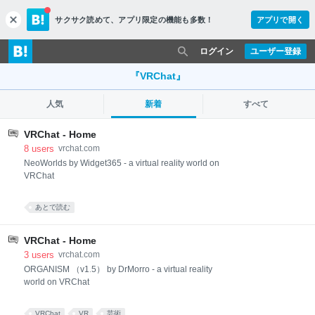
サクサク読めて、
アプリ限定の機能も多数！
アプリで開く
c
l
o
ログイン
ユーザー登録
s
e
『VRChat』
人気
新着
すべて
VRChat - Home
8
users
vrchat.com
NeoWorlds by Widget365 - a virtual reality world on
VRChat
あとで読む
VRChat - Home
3
users
vrchat.com
ORGANISM （v1․5） by DrMorro - a virtual reality
world on VRChat
VRChat
VR
芸術