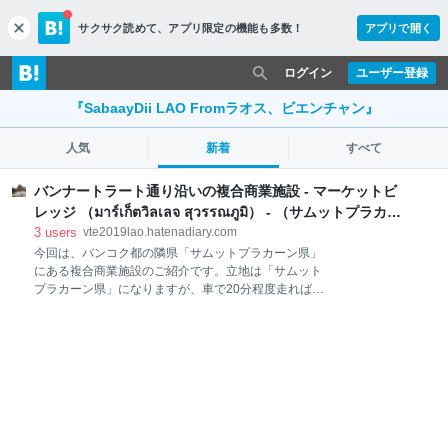
サクサク読めて、
アプリ限定の機能も多数！
アプリで開く
c
l
o
ログイン
ユーザー登録
s
e
『SabaayDii LAO Fromラオス、ビエンチャン』
人気
新着
すべて
バンナートラート通り沿いの複合商業施設 - マーケットビ
レッジ （มาร์เก็ตวิลเลจ สุวรรณภูมิ） - （サムットプラカー
ン県・タイ） - SabaayDii LAO Fromラオス、ビエンチャ
3
users
vte2019lao.hatenadiary.com
ン
今回は、バンコク都の隣県「サムットプラカーン県」
にある複合商業施設のご紹介です。立地は「サムット
プラカーン県」になりますが、車で20分程度走ればバ
ンコク都内に入りますので、ほぼバンコク都市圏の中
にあります。 今回ご紹介するのは バンナートラート通
り沿いの複合商業施設 - マーケットビレッジ （มาร์เก็ต
วิลเลจ สุวรรณภูมิ） - （サムットプラカーン県・タイ）
です。 場所は、下記になります。 場所はバンコク都心
からは東側、スワンナプーム空港の手前あたりにあり
ます。バーンナートラート通りという、バンコクから
東に向かう大きな通り沿いで、この付近を通ったこと