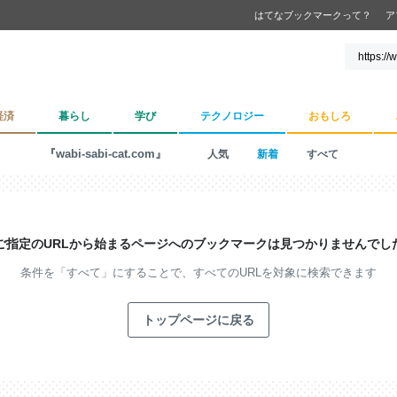
はてなブックマークって？
ア
経済
暮らし
学び
テクノロジー
おもしろ
『wabi-sabi-cat.com』
人気
新着
すべて
ご指定のURLから始まるページへの
ブックマークは見つかりませんでし
条件を「すべて」にすることで、
すべてのURLを対象に検索できます
トップページに戻る