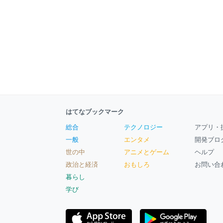
はてなブックマーク
総合
テクノロジー
アプリ・
一般
エンタメ
開発ブロ
世の中
アニメとゲーム
ヘルプ
政治と経済
おもしろ
お問い合
暮らし
学び