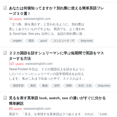
ネイティブの英語が分からない３つの原因英会話をし
せ」と言ってしまうと、そんなことわかってるし、お前に言われたくな
ていて、相手の英語が理解できない原因は様々です
いと不愉快に感じるネイティブも多いようです。そんな恥ずかしい間違
あなたは何個知ってますか？別れ際に使える簡単英語フレ
が、大き
いはしたくありませんよね。 ですので、英語では「がんばれ」と言うよ
ーズ３０選！
りも、「その調子」とか「元気出して」のように、声をかけてあげるこ
34
users
waiwaienglish.com
とが喜ばれます。気持ちによって日本語とは、少し表現が異なりますの
「立つ鳥、跡を濁さず」と言われるように、別れ際は
で、そちらを今回はマスターしましょう。 ８種類の「がんばれ！」の言
美しくありたいものですよね。 英語でも、よく使われ
い方 本日は、８種類の「がんばれ」の表現方法と、それぞれの
る Good bye. See you. 以外にも、会話の別れ際に使え
るたくさんの英語フレーズがあります。今回はそちら
english
英語
good
コンピュータ・IT
blog-neta
を覚えましょう。 Good bye. を使った英語表現 ～さ
あとでみる
*あとで読む
ようなら と言いたい時～ １．Good-bye. さような
ら。 元々は、God be with you. の短縮形で、Godbwye
２２カ国語を話すシュリーマンに学ぶ短期間で英語をマス
という言葉が語源です。言葉の通り、「あなたに神の
ターする方法
ご加護がありますように」と言う意味で使われていま
107
users
waiwaienglish.com
した。 しかし、God を直接口にするのを遠慮する風潮
Tweet Pocket 今日は、２２か国語以上を話せるように
があったことと、「Good morning」や「Good night」
したハインリッヒシュリーマンの語学習得法をお伝え
など他の挨拶の言葉と合わせようとしたことから、17
します。 私がこれまで出会った中で、スイス人は４か
世紀から「God」が「Good」に変わったそうです。日
国語が公用語(ドイツ語・フランス語・イタリア語・ロ
本では明治中期から用いられるようになったとのこと
英語学習
英語
勉強
語学
時間
生活・人生
blog-neta
マンシュ語)のため、４か国語を話していたことに驚き
です。 ２．Good
読み物
あとでみる
English
ましたが、１８か国語以上を話せる人が、１２０年も
前に存在していたことがわかったので、びっくりしま
見るを表す英単語 look, watch, see の違いがすぐに分かる
した。 今回はその人の語学習得法について紹介しま
簡単解説
す。 ハインリッヒシュリーマンとは？ ２２か国語を話
88
users
waiwaienglish.com
せるようになったハインリッヒ・シュリーマンは、１
英語で、「見る」を表現する英単語は３つあります。それが、「Look」
８２２年１月６日生まれ。考古学者で、実業家。職を