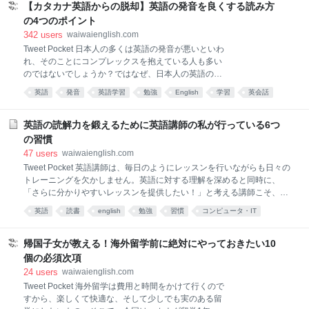
組み合わせることで「短時間でメールを書く」という
ます。 それはどうしてなのでしょうか。 そこで、今日は英語ができる
【カタカナ英語からの脱却】英語の発音を良くする読み方
ことが可能になります。 そこで、「よく使う8つの定
人と英語ができない人の違いをご紹介したいと思います。 １．「人が好
の4つのポイント
型文」を覚
き」 英語をネイティブの人に話して通じた時はとても嬉しいものですよ
342
users
waiwaienglish.com
ね。 それがたった一言の単語であっても、一度でも経験をすると、語学
Tweet Pocket 日本人の多くは英語の発音が悪いといわ
の勉強のモチベーションが上がります。いわゆる成功体験です。 語学の
れ、そのことにコンプレックスを抱えている人も多い
勉強をする一番の楽しみは、コミュニケーションをとりたいということ
のではないでしょうか？ではなぜ、日本人の英語の発
なのだと思います
音は悪いのでしょう？ まず、アジアの言葉は欧米の言
英語
発音
英語学習
勉強
English
学習
英会話
葉とは違った口の開き方をし、違った筋肉の使い方を
webサービス
あとで読む
*あとで読む
するということを念頭に置かなければなりません。と
いうことはつまり、英語を話す時には、日本語で私た
英語の読解力を鍛えるために英語講師の私が行っている6つ
ちが日常的にしている口の開き方ではない、別の形を
の習慣
心がけなければいけないということです。 次に、舌の
47
users
waiwaienglish.com
動かし方。私たちは多くの外来語をカタカナに置き換
Tweet Pocket 英語講師は、毎日のようにレッスンを行いながらも日々の
えて日常的に使っています。そのために、その言葉の
トレーニングを欠かしません。英語に対する理解を深めると同時に、
持つカタカナの音に慣れてしまい、本来英語で発音さ
「さらに分かりやすいレッスンを提供したい！」と考える講師こそ、
れるべき音を失ってしまいます。だから、カタカナの
「優良講師だ！」と私は信じているのです。 私自身、毎日の英語トレー
言葉は英語ではないということを忘れずに、別の言葉
英語
読書
english
勉強
習慣
コンピュータ・IT
ニングは欠かしません。しかし、トレーニングと言っても難しい事では
として認識しなければなりません。 これらのことを念
*あとで
あとでみる
ないのです。単純に「毎日の習慣」として行っているだけなんですね。
頭に置いたうえで、英語の発音を良くするコツを考え
その方法が私の読解力を支え、さらに向上させていると思うのですが、
帰国子女が教える！海外留学前に絶対にやっておきたい10
てみましょう
そんな私が行っている「7つの習慣」を皆さんに紹介したいと思いま
個の必須次項
す。 「読解力がアップしない…」や「長文を読むのが苦痛だ…」と悩ん
24
users
waiwaienglish.com
でおられる方であれば、ぜひ私の方法を参考に壁を越えることを目指し
Tweet Pocket 海外留学は費用と時間をかけて行くので
て下さい！ １．通勤時間＝読書の時間 「一流のビジネスパーソンは通勤
すから、楽しくて快適な、そして少しでも実のある留
時間を無駄にしない」と言いますが、難しく考える必要はありません。