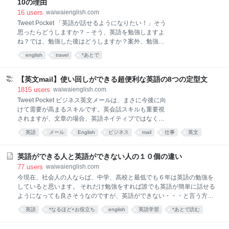
10の理由
イントをおさえてみました。 1.笑顔そして声ははっき
16
users
waiwaienglish.com
り大きくこれは、基本中の基本です。日本人の自己紹
Tweet Pocket 「英語が話せるようになりたい！」そう
介ですと、真面目な顔をして「初めまして。私、○○と
思ったらどうしますか？－そう、英語を勉強しますよ
申します」と始めてもいいのでしょうが、外国人には
ね？では、勉強した後はどうしますか？案外、勉強し
ちょっと不気味に感じるようです。 まずは笑顔ではじ
たことを実際に使っているという人は少ないのではな
めましょう。そして、私が反省の意味を込めて言いた
english
travel
*あとで
いでしょうか？ 例えば海外旅行の際。普段の学習の成
いのは、とにかく声は大きく！ 偉そうに書いてます
果を発揮できていますか？もしも「自信がなく
が、私も初めはビビリまくり、留学先のクラスの自己
て・・・」なんて引っ込み思案になっているとした
【英文mail】使い回しができる超便利な英語の8つの定型文
紹介では
ら、それは大きな損！ ここでは、あなたが勉強したこ
1815
users
waiwaienglish.com
とを積極的に使うことで得られる、大きな効果を紹介
Tweet Pocket ビジネス英文メールは、まさに今後に向
していきましょう。 1.インプット/アウトプットの法則
けて需要が高まるスキルです。英会話スキルも重要視
語学の上達の過程において私たちの脳は、まずInputそ
されますが、文章の場合、英語ネイティブではなく日
してOutputという順番を踏みます。これは子供が言葉
本人の独壇場と言えます。 英語ネイティブ同士のメー
英語
メール
English
ビジネス
mail
仕事
英文
を覚える際の順番でもあります。まず何度も聞いて覚
ルのやり取りであれば外国人従業員でも対応できます
え、そして発音して使う。 語学学習でインプット(勉
英語学習
business
あとで読む
が、日本人の上司やチームメンバーと打ち合わせをす
強)した後は、それを使うことが脳への定着には不可欠
る必要がある場合などは、やはり日本人による英文メ
英語ができる人と英語ができない人の１０個の違い
です。だから私たちは、レベルに関わらず積極的にイ
ールが必要になってくるのです。 しかし、そう簡単に
77
users
waiwaienglish.com
書けるほど甘い世界ではありません。ありとあらゆる
今現在、社会人の人ならば、中学、高校と最低でも６年は英語の勉強を
状況に対応しなければいけませんので、「いかにも高
していると思います。 それだけ勉強をすれば誰でも英語が簡単に話せる
い英語力が必要ですね…」と感じるでしょう。 もちろ
ようになっても良さそうなのですが、英語ができない・・・と言う方が
ん、高い英語力はビジネスマナーを守ったメールを書
多いのが現実です。 たくさんのお金をかけて勉強した人や、一生懸命に
英語
*なるほど+お役立ち
english
英語学習
*あとで読む
くのに必須です。一方、「決まった言いまわし（定型
単語帳を作って暗記をしてみたり。でも、お金や労力をかけたわりには
文）」が多く存在するのも事実であり、それを上手く
勉強
仕事
語学
language
study
思ったような効果が得られず、挫折してしまったりした人も多いと思い