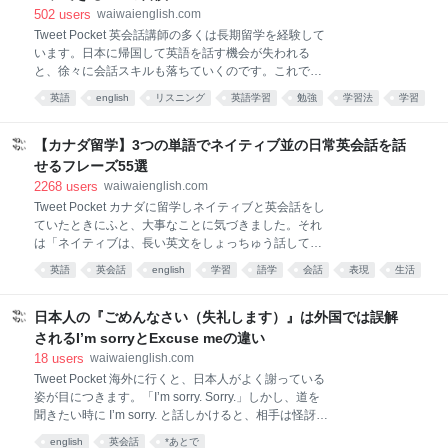
本中の基本の英語でも使いこなせればネイティブのよ
502
users
waiwaienglish.com
うに、スマートに響くフレーズばかりを紹介します。
Tweet Pocket 英会話講師の多くは長期留学を経験して
日常の中、旅行中、ビジネスのシーン等、上手く使っ
います。日本に帰国して英語を話す機会が失われる
て一段上級のEnglish Speakerになってください。
と、徐々に会話スキルも落ちていくのです。これでは
１.How are you (doing)?欧米人は誰かに会うと開口一
講師としての商売道具を失うことになるため、講師自
番にこのフレーズを口にします。これはマナーですか
英語
english
リスニング
英語学習
勉強
学習法
学習
身も皆さんと同じように英語の勉強を欠かさないんで
ら、逆にこれを言わないと、マナーのない人だと思わ
lifehack
お役立ち
*あとで読む
すね。そんな英語講師に聞いた英語を忘れないために
れてしまいます。 日本人には会
している習慣を紹介します。 習慣①.聞き流さない 聞
【カナダ留学】3つの単語でネイティブ並の日常英会話を話
き流すだけの英語学習法は有名ですが、本当にそれだ
せるフレーズ55選
けでリスニング力は伸びるでしょうか？私は「NO！」
2268
users
waiwaienglish.com
と考えています。なぜなら、英語を聞き流して得られ
Tweet Pocket カナダに留学しネイティブと英会話をし
るのは「リスニング力」ではなくて、「リスニングを
ていたときにふと、大事なことに気づきました。それ
伸ばす土台」だからです。 例えば、「洋楽が好きな人
は「ネイティブは、長い英文をしょっちゅう話してい
は、リスニング力アップも早い」と言います。これは
る訳ではない」という事です。 例えば、普段の英会話
本当で、「英語に慣れる＝脳が英語を拒絶しない」と
英語
英会話
english
学習
語学
会話
表現
生活
はこのように始まります。 What’s up? I’m pretty good.
なるからです。 しかし、あくまでもリスニング力アッ
あとで読む
*あとで読む
How about you? I’m chilling, man.のように会話が続い
プの土台ができているだけなので、その後に本格的な
ていきます。 これはびっくりしました。なぜかと言う
日本人の『ごめんなさい（失礼します）』は外国では誤解
練習を積ま
と、中学で学んだような、I’m fine, thank you. And
されるI’m sorryとExcuse meの違い
you? のような長い英文が使われているのではなく、た
18
users
waiwaienglish.com
った３単語の英語フレーズがたくさん出てくるので
Tweet Pocket 海外に行くと、日本人がよく謝っている
す。 つまり、このように短い英語フレーズでタイミン
姿が目につきます。「I’m sorry. Sorry.」しかし、道を
グよく自分が言いたいことが言う事が出来れば、ネイ
聞きたい時に I’m sorry. と話しかけると、相手は怪訝そ
ティブ並の英会話がスムーズにできるようになるとい
うな顔をして、Why do you say “I’m sorry.”? と聞き
うことなのです。 1.英会話の80％は、3語以下で成り
english
英会話
*あとで