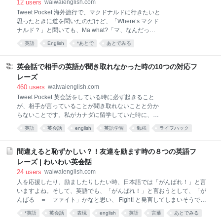
12
users
waiwaienglish.com
う。難しく考えるのではなく、手が動くままに100個
Tweet Pocket 海外旅行で、マクドナルドに行きたいと
書き出せば完璧です。 なぜなら、慣れない海外生活を
思ったときに道を聞いたのだけど、「Where’s マクド
充実したものにしたいと思っていても、日常の雑事
ナルド？」と聞いても、Ma what?「マ、なんだっ
や、英語の勉強をしていると、あっという間に時間が
て？」と聞き返されたことはありませんか？実は、日
過ぎてしまいます。 そして、意外としたいことが出来
英語
English
*あとで
あとでみる
本人が言うマクドナルドは、アメリカやカナダを始
ずにあっという間に帰国の日ということも少なくあり
め、英語圏では全く通じないのです。 その理由は、日
ません。 そのため、決められた留学期間を目一杯、充
本語はイントネーションの強弱がなく、フラットに
英会話で相手の英語が聞き取れなかった時の10つの対応フ
実したもの
Mcdonald0-1.mp3 と発音されますが、英語では、イン
レーズ
トネーションの強弱があって Mcdonald0-2.mp3 この
460
users
waiwaienglish.com
くらいの差があるので、英語圏では日本語のマクドナ
Tweet Pocket 英会話をしている時に必ず起きること
ルドは一切通じません。アメリカ本土でも通じる発音
が、相手が言っていることが聞き取れないことと分か
をトレーニングしていきましょう。 1『マクドナル
らないことです。私がカナダに留学していた時に、実
ド』の発音がアメリカで通じるようになる3ステップ
はこんなことでネイティブに怒られたことがありま
では、マクドナルドの発音が簡単にできるようになる
英語
英会話
english
英語学習
勉強
ライフハック
す。 それは、友達のネイティブが言っていた英語のス
発音トレーニングを３ステップで紹介します。 ※マク
*英語
まとめ
生活
言葉
ピードが速かったので、文脈の中でなんとなく理解す
ドナルドは実際には、
ればよいかと思って、「うん、うん」と適当にうなず
間違えると恥ずかしい？！友達を励ます時の８つの英語フ
いていたところ、「Satoshi、本当に理解してる？今、
レーズ | わいわい英会話
僕何て言った？」と聞かれて答えられず、「理解して
24
users
waiwaienglish.com
いない時にうなずくのは、とっても失礼だよ」と言わ
人を応援したり、励ましたりしたい時、日本語では「がんばれ！」と言
れたのです。 そこで今回は、私のように怒られないよ
いますよね。そして、英語でも、「がんばれ！」と言おうとして、「が
うに、ネイティブとの英会話で聞き取れないことや分
んばる ＝ ファイト」かなと思い、 Fight! と発言してしまいそうで
からないことがあったときに備えてこれさえ覚えてお
す。 しかし、Fight!!と言うと、英語では、「けんかしろ」と言う意味に
けば大丈夫と言う英語フレーズを練習しましょう。 1.
*英語
英会話
表現
english
英語
言葉
あとでみる
なってしまうので要注意です。 それに、Do your best. 「ベストを尽く