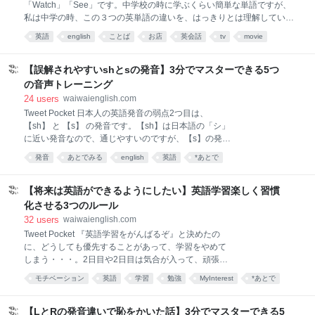
「Watch」「See」です。中学校の時に学ぶくらい簡単な単語ですが、
転々としながらも商才を発揮し、アムステルダムで貿
私は中学の時、この３つの英単語の違いを、はっきりとは理解していま
易商になり、モスクワのインディゴ(藍色染料)の商売
せんでした。 「テレビを見る」は watch TVなのに、なぜ「映画を見
で成功し、ペテルスブルグで独立して商館を開き、ゴ
英語
english
ことば
お店
英会話
tv
movie
る」は see a movieなのか？ 丁度、私の生徒さんも、同じように迷って
ールドラッシュのアメリカに銀行を持つなど国際的な
テレビ
あとでみる
いて、この３つの英単語の意味の違いをはっきりと知りたいと言う要望
大商人となって巨万の富を築きます。 そして、ギリシ
が出たのでお話します。 Look Watch See の違い Look：視線を対象の方
【誤解されやすいshとsの発音】3分でマスターできる5つ
ャ神
へ向ける行為のこと Watch： 時間をかけて、動いている対象や変化が期
の音声トレーニング
待される対象を「見る」こと See:：視覚上の認知を意味して、対象が
24
users
waiwaienglish.com
「見える」こと Wacthは、しばしば、１点のものを集中してみることに
Tweet Pocket 日本人の英語発音の弱点2つ目は、
使われます。See は、視覚上の認知に対して、「自然に見える」と説明
【sh】 と 【s】 の発音です。【sh】は日本語の「シ」
している参考書も多く
に近い発音なので、通じやすいのですが、【s】の発音
は少し工夫が必要なので、苦手な人が多い発音です。
発音
あとでみる
english
英語
*あとで
高校時代、私の友達で英語が大得意のTakeru くんがい
ました。Takeruくんは、英語が得意で点数も高いの
に、外国人の先生に、いつも「君の英語は通じない
【将来は英語ができるようにしたい】英語学習楽しく習慣
よ」と言われていました。 その理由は、Takeruくん
化させる3つのルール
は、she と see の発音が全く一緒だったからです。
32
users
waiwaienglish.com
she も see も、日本語の「シー」と言う発音で発音し
Tweet Pocket 『英語学習をがんばるぞ』と決めたの
ていました。外国人の先生は、Takeruくんの発音を必
に、どうしても優先することがあって、学習をやめて
死で直そうとしました。その理由が、こんな現象が実
しまう・・・。2日目や2日目は気合が入って、頑張っ
際起こりうるからです。 1.sh と s の発音の違いが誤解
て3時間も学習できるんだけど、3日目からは急な予定
を生んでしまう例例えば、Please take a seat. (腰かけ
モチベーション
英語
学習
勉強
MyInterest
*あとで
が入ってしまって、いつも出来なくなってしまう。 こ
下さい。)と丁寧に言ったつも
あとで読む
んな経験をしている人は、多いのではないでしょう
か？ 英語は1日だけ10時間勉強するよりも、1日30分
【LとRの発音違いで恥をかいた話】3分でマスターできる5