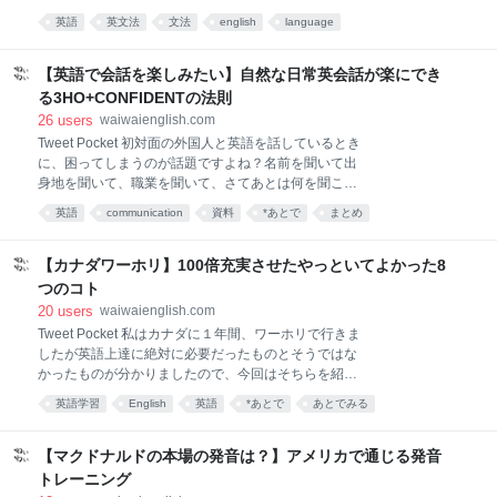
そこで、今回は「相手にものを頼む言い方」の種類
が、実は、ちょっとした違いがあります。 映画で有名なセリフ、「結婚
英語
英文法
文法
english
language
と、丁寧度合が一瞬で分かる丁寧度の順番を紹介しま
してくれないか？」と言うときに、Will you marry me? (ウィルユーメア
す。 1.英語でものを頼むときの3つのルール英語で何
リーミィー)とありますが、こちらをAre you going to marry me? だと意
かを頼むときも、相手に失礼にならないように
味がおかしくなるからです。 あなたにはこの違いが分かりますか？今回
【英語で会話を楽しみたい】自然な日常英会話が楽にでき
は、will と be going to の違いについてまとめました。 最後に簡単なテ
る3HO+CONFIDENTの法則
ストもありますので、そちらも楽しんでやってみて下さい。 willの使い
26
users
waiwaienglish.com
方 ①単純に未来について表現する あらかじめ決まっている予定ではなく
Tweet Pocket 初対面の外国人と英語を話しているとき
「予測」を
に、困ってしまうのが話題ですよね？名前を聞いて出
身地を聞いて、職業を聞いて、さてあとは何を聞こ
う。誰もが困ったことがあることだと思います。そん
英語
communication
資料
*あとで
まとめ
なあなたに、英会話で話題に困らなくなるとっておき
の方法を、お伝えします。 1.３HO＋CONFIDENT の
法則話題につきないための法則として、英会話業界に
【カナダワーホリ】100倍充実させたやっといてよかった8
革命を起こしてきたと言われる西村喜久さんの3HO +
つのコト
CONFIDENT の法則というものがあります。 ３HOと
20
users
waiwaienglish.com
は３つのHと１つのOから始まる言葉のことです。
Tweet Pocket 私はカナダに１年間、ワーホリで行きま
Hello! ・・・あいさつHome ・・・家、家族
したが英語上達に絶対に必要だったものとそうではな
Hobby ・・・嗜向性、趣味Oh! ・・・見て、聞
かったものが分かりましたので、今回はそちらを紹介
いて、知って発想CONFIDENTとはこちらです。 C –
します。ワーホリや語学留学、海外研修などをする前
Climate ・・・天候O – Office ・・・仕事N –
英語学習
English
英語
*あとで
あとでみる
に、日本で用意しておきたいものはこちらです。日本
News ・・・ニュースF – Friend
でも英語力を伸ばす秘訣が満載です。 1.留学先でやり
たいことリストを作成せっかく海外で生活するのです
【マクドナルドの本場の発音は？】アメリカで通じる発音
から、日本では経験することができないことをメイン
トレーニング
に、留学中に行いたいことを書きだしておきましょ