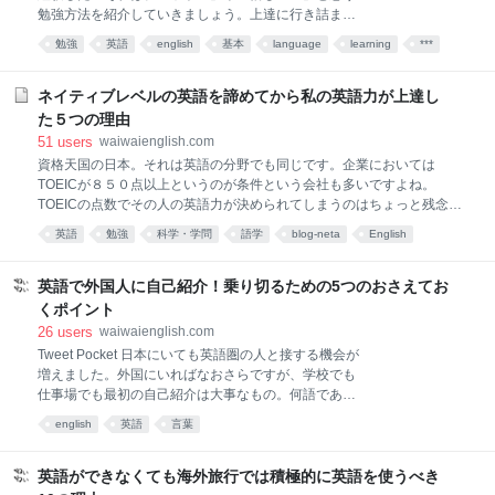
ーションにあります。 英語に必要な３つのイントネー
勉強方法を紹介していきましょう。上達に行き詰まり
ションとは？ そもそも、イントネーションとはなんで
を感じているのであれば、ここで紹介する方法がきっ
しょうか？基本的には、声の高低や強弱の変化のこと
勉強
英語
english
基本
language
learning
***
かけになれば嬉しいです。英語楽しんでくださいね！
を言います。平叙文と疑問文を区別するといったこと
1.単語帳だけだとテストの為の勉強法になりがち英語
や、話し手の感
の単語力を鍛えるための勉強法は、単語帳を利用して
ネイティブレベルの英語を諦めてから私の英語力が上達し
ひたすら単語を覚えるものがありますよね。 短期間で
た５つの理由
多くの単語を覚える手法として、たしかに単語帳は有
51
users
waiwaienglish.com
利な勉強法ですが、この方法が有効なのは、高校受験
資格天国の日本。それは英語の分野でも同じです。企業においては
までというケースが圧倒的に多いのです。 単語力だけ
TOEICが８５０点以上というのが条件という会社も多いですよね。
では限界があるんです。日本語に置き換えるとよく理
TOEICの点数でその人の英語力が決められてしまうのはちょっと残念な
解できると思います。単語帳を使った勉強法が流行る
気がします。 確かにTOEICの点数は低いよりも高い方がいいとは思いま
のは「テストで単語の問題も出るから」という点にあ
英語
勉強
科学・学問
語学
blog-neta
English
す。 ですが、TOEICの点数が高いからと言って、英語ができるとは限ら
ります。 おすすめ勉強法：単語帳＋英語ニュースアプ
*あとで
あとで読む
ない現状もあります。TOEIC９５０点、英検１級を持っていても、実際
リを併用するそこで、「多読による単語力アップ」を
の仕事ができるとは限りません。逆にTOEICなどを受けたことがない人
英語で外国人に自己紹介！乗り切るための5つのおさえてお
目指して
が、海外の企業と対等に交渉をしている方はたくさんいます。 日本人
くポイント
は、完璧に話さなくては！というある種の強迫観念？みたいな思いこみ
26
users
waiwaienglish.com
を持ってしまっている方が多いと思います。ですが、ビジネスでは、流
Tweet Pocket 日本にいても英語圏の人と接する機会が
暢に英語が話せるかよりも、どれだけ熱意がある方が大切だったりした
増えました。外国にいればなおさらですが、学校でも
りします。 そうすると、相手の方は、完璧な英語でなくても、一生懸命
仕事場でも最初の自己紹介は大事なもの。何語であろ
に話を理解
うと、自己紹介は自分がどんな人間なのかを知っても
english
英語
言葉
らう、初めの一歩です。ですが、ネイティブでない限
り、使い慣れない英語でとなると、ちょっと構えてし
まいますよね。 今回は、初心者でもできる限りストレ
英語ができなくても海外旅行では積極的に英語を使うべき
スを感じず、出来れば楽しく英語で自己紹介できるポ