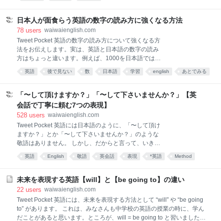
返してくることも多いです。私もカナダに留学してい
立
た時に、日本人なので、相手に対して「ごめんね」と
言う意味で、すぐに「I’m sorry.」という事が多かった
日本人が面食らう英語の数字の読み方に強くなる方法
のですが、「Sorry なんて思わなくて良いよ」「そこ
78
users
waiwaienglish.com
はExcuse me. と言うべきだよ」と言われました。 私
Tweet Pocket 英語の数字の読み方について強くなる方
たちがよく間違えてしまう、I’m sorry. と Excuse me.
法をお伝えします。実は、英語と日本語の数字の読み
の違いはいったい何なのでしょうか？今回はそちら
方はちょっと違います。例えば、1000を日本語では、
を、簡単にわかりやすく解説します。 1.Excuse me.
「１万」と言いますが、英語では、「千が１０個あ
英語
後で見ない
数
日本語
学習
english
あとでみる
は前/I’m sorry. は後であるこちらの解説で一番分かりや
る」と言う言い方で、One thousand と言います。 そ
すいのが、灘
れに、11/12/13、は「じゅういち、じゅうに、じゅう
さん」と10と言う数字に１がついて、じゅういちなん
「〜して頂けますか？」「〜して下さいませんか？」【英
だな、と分かりやすいですが英語では、「eleven,
会話で丁寧に頼む7つの表現】
twelve, thirteen」とまったく読み方が変わっていきま
528
users
waiwaienglish.com
す。この理由は何なのでしょうか？解説していきま
Tweet Pocket 英語には日本語のように、「〜して頂け
す。 1.ティーンエージャーは何歳から何歳まで？ティ
ますか？」とか「〜して下さいませんか？」のような
ーンエージャーと聞くと、日本では、「１０代」と考
敬語はありません。 しかし、だからと言って、いきな
えている人も多いのではないでしょうか？そのため、
り初対面の人に、「〜しなさい」のように言っては失
日本では、11歳や１12歳の小学生も、「ティーンエー
英語
English
敬語
英会話
表現
*英語
Method
礼になりますよね。ですので敬語とまではいかなくと
ジャー」に含まれると思っている人が多いです。 しか
あとでみる
あとで読む
勉強
も丁寧な表現はいくつもあります。なので、中学校な
し、英語
どでは、英語を学んでいるときに、相手に頼む表現は
未来を表現する英語【will】と【be going to】の違い
Can you 〜, Will you 〜 よりも Could you やWould
22
users
waiwaienglish.com
you の方が丁寧と習いましたね。 では、Could you と
Tweet Pocket 英語には、未来を表現する方法として “will” や “be going
Would you ではどちらが丁寧なのか？どんな時に、何
to” があります。 これは、みなさんも中学校の英語の授業の時に、学ん
を使ったら良いのか？と思ったことはありませんか？
だことがあると思います。ところが、will = be going to と習いました