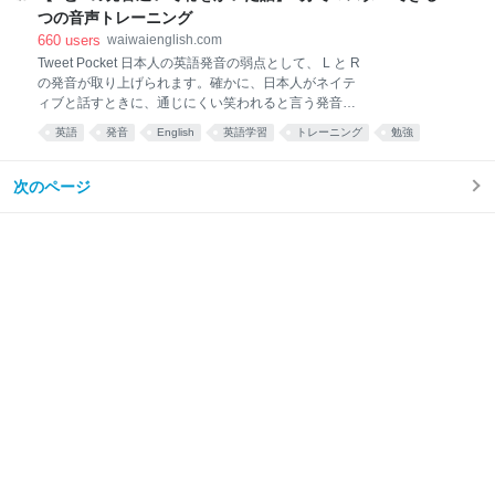
を7日など継続して学習する方が効果は高いです。つ
つの音声トレーニング
まり、英語を身につける上で大事なのは、英語を習慣
660
users
waiwaienglish.com
化することです。 私が、多くの生徒さんを見て来た中
Tweet Pocket 日本人の英語発音の弱点として、 L と R
で、英語が習慣化できない人の特徴は2つです。 1.英
の発音が取り上げられます。確かに、日本人がネイテ
語が習慣化できない人の2つの特徴英語に限ってでは
ィブと話すときに、通じにくい笑われると言う発音が
ありませんが、諦めが早い人の特徴をみてみましょ
この L と R です。私たちの日本語には「らりるれろ」
う。 無理なスケジュールを組んでしまう例えば、今日
英語
発音
English
英語学習
トレーニング
勉強
とラ行が１つしかありませんが、英語では、 日本語の
５０個の英単語を覚えたのだから、明日も５０単語、
language
あとで読む
mp3
単語
「らりるれろ」の音に近い L の音 la li lu le loと言う音
１週間で３５０単語、１か月で１５００単語と決めて
と、舌を喉元の方に丸めて発音する Rの音 ra ri ru re ro
次のページ
しま
の2種類があるためです。日本人にとっては特に難し
いLとRの発音を練習していきましょう。 0.LとRの発
音の違いで恥をかいた思い出実際、私がカナダに留学
していた時のエピソードですが、「さとしはどんな音
楽が好きなの？」と聞かれて、「ラップ」と言う、エ
ミネムなどで有名な、音楽のビートに合わせて歌詞を
歌うジャンルを言ったのですが、相手は大笑いしてい
ました。 その理由は、友達がすぐに教えてくれ