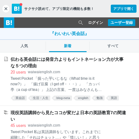
サクサク読めて、
アプリ限定の機能も多数！
アプリで開く
c
l
o
ログイン
ユーザー登録
s
e
『わいわい英会話』
人気
新着
すべて
伝わる英会話には発音力よりもイントネーション力が大事
な５つの理由
20
users
waiwaienglish.com
Tweet Pocket 「掘った芋いじるな（What time is it
now?）」 「揚げ豆腐（I get off・・・）」 「カッパ
亭（a cup of tea）」 上記の言葉、一度はみなさんも聞
いたことがあると思います。かつて、ジョン万次郎が
英会話
生活・人生
blog-neta
english
勉強
英語
アメリカから帰って来た時、自己流の発音法を日本に
*あとで
あとでみる
紹介したときに言われたとか。日本人には、ネイティ
ブの英語がそう聞こえるのですね。 おもしろいこと
現役英語講師から見たココが変だよ日本の英語教育7の間違
に、聞こえた通りの妙な日本語？で話すと、ネイティ
い
ブにそれで通じてしまう。それだけ、日本語と英語に
45
users
waiwaienglish.com
は違いがあるということです。 それでは何が違うの
Tweet Pocket 私は英語講師をしています。これまでに
か？実は一番の違いは、発音そのものよりもイントネ
経験した「それはチョット…」や「惜しい！」と思う