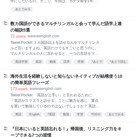
学にしたいもの。そこで、今回は、カナダ留学1年間
「一流のビジネス
をへて現在はパリ在住の筆者が留学を検討している全
あとでみる
ての方へ行く前にしておいた方がいいことを教えま
す。 １.『どうして自分が留学したいのか』よく考えよ
う 始めからちょっと厳しい事を書きますが、留学する
数カ国語ができるマルチリンガルと会って学んだ語学上達
前は、どうしても「夢」を見がちです。 楽しい外国生
の秘訣5選
活、行けばそのうち何となく話せるようになるか
72
users
waiwaienglish.com
も・・。なんてね。 なにを隠そう、これは１５年前の
Tweet Pocket ３カ国語以上を話せる人をマルチリンガ
私(^^ゞです。 ですから、断言できます！海外留学す
ルと言いますよね。英語だけでもすごいと思うのに。
れば、誰でもオートマチックに語学力が伸びる訳で
マルチリンガルの人に言わせると、一つの言語をマス
も、自然に専門知識が身に付く訳でもありません。現
ターすると、次の言語は楽になるそうなのです。 確か
地でも自分のモチベーションを持ち続け、真面目に勉
英語学習
英語
勉強
語学
学習
*あとで
*あとで読む
に、英語ができると、他のヨーロッパ言語は文型や単
強する気があるか。その勉強は、外国でしかできない
english
語など、似ている点が多いので覚えやすくなるのです
ものなのか。 外国に対する憧れやイメージだけで決め
ね。だからヨーロッパの人には４～５カ国語を話せる
海外生活を経験しないと知らないネイティブが結構使う10
ていないか
人がたくさんいます。 そこで、今日はマルチリンガ
の簡単英語フレーズ
ルに教えてもらった語学上達の秘訣をご紹介したいと
173
users
waiwaienglish.com
思います。 1.文法を身に付けるまず、身に付けたい言
Tweet Pocket 「英語が上手い」と言われるために、
語の基礎文法と単語を勉強します。文法とはその言語
「英語がスラスラと話せる」ことに魅力を感じ、重点
の決まりごと、しくみなどです。 たとえば、日本語
を置いて勉強しているのではないでしょうか？ 英語圏
は、主語が先にきて、動詞は文の一番最後です。です
で生活していると、たまに日本人の観光客を目にする
が、英語は主語の次に動詞がきます。 この文法の勉
英語
English
*英語
勉強
学習
TOEIC
あとでみる
と思うこと、それは「知らないなんてもったいな
強のときに使う参考書は薄いものを選ぶのがポイント
い！」と思うほど日常で使えて便利な超簡単な英語が
です。 人間、欲がでて、どうせ買うなら、色々なこと
あるんです。 英語への意識が高いのでどうしても難し
『日本にいると英語忘れる！』帰国後、リスニング力をキ
が書いてあ
い言葉を使ってしまうんですよね。 そこで今回は、基
ープできる7つの習慣