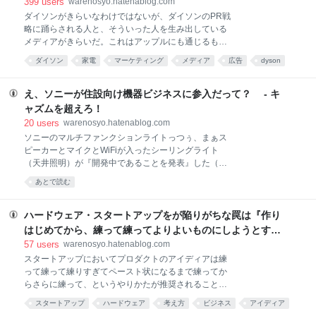
えろ！
399
users
warenosyo.hatenablog.com
ていってパーソナルモビリティ分野取りにいかないと
ダイソンがきらいなわけではないが、ダイソンのPR戦
やばいんじゃないの？ というはなし。 退職金ほしさ
略に踊らされる人と、そういった人を生み出している
に大企業にしがみついてる窓際オッサンがあと5年も
メディアがきらいだ。これはアップルにも通じるもの
しがみついていればのうのうと生きられるのに対し、
があるけどまぁまだあっちはテクノロジー企業度合い
いま入ったばかりの20代社員は一寸先は闇状態...って
ダイソン
家電
マーケティング
メディア
広告
dyson
が高めなんでいいか。 ダイソンがマーケティング（こ
のとおなじ。仕事できないオッサンは容赦なく切る、
Gizmodo
あとで読む
Gadget
ITmedia
こではPR, Public Relationsの意味合いを含む）がうま
なんてルールを20代が言い始めたらオッサンたちは死
いのは認める。だが、伝える側のメディアがその適当
え、ソニーが住設向け機器ビジネスに参入だって？ - キ
んでもルール改正反対す
な宣伝文句をそのまま何の知識もなく伝えるのはどう
ャズムを超えろ！
なんだ？ 重量バランスも自然で、618gと軽量でもあ
20
users
warenosyo.hatenablog.com
ります。だから頭の上に持ち上げたとしても、楽。
ソニーのマルチファンクションライトっつぅ、まぁス
http://www.gizmodo.jp/2016/04/dyson_supersonic.htm
ピーカーとマイクとWiFiが入ったシーリングライト
l Gizmodoさんはいちおうガジェットメディアなんだ
（天井照明）が『開発中であることを発表』した（
から『重量618gと軽量！』なんて提灯ネタ（ここでい
http://japan.cnet.com/news/service/35076114/ ）。ま
う提灯とは、メーカーが言った宣伝文句を調査なくそ
あとで読む
ぁこれがまた今風というかアレだが（あんまりソニー
のまま書くことの意味）書いてないで
は開発中で販売時期も表明しない製品情報を出さない
傾向にあった）。でだ。このニュースがギョーカイ的
ハードウェア・スタートアップをが陥りがちな罠は『作り
に面白いのはそこじゃないｗ ソニーでは、2016年度
はじめてから、練って練ってよりよいものにしようとす
前半の商品化を目指しており、電材卸事業者や住宅会
る』こと - キャズムを超えろ！
57
users
warenosyo.hatenablog.com
社へ販売する予定 ...ってところだ。電材（B2Bで住設
スタートアップにおいてプロダクトのアイディアは練
業者に販売されるチャネルの製品。高い。小ロッ
って練って練りすぎてペースト状になるまで練ってか
ト。）かぁ、と。ソニーは電材分野にはほとんど来て
らさらに練って、というやりかたが推奨されることが
いなかっただけに、このニュースリリースはこのポイ
多い。特にソフト業界では、プロトを作っては壊し作
ントが面白いところであり、読みどころ。パナはもと
スタートアップ
ハードウェア
考え方
ビジネス
アイディア
っては壊しで練り上げる手法が推奨されがち。ハード
もと電材強くてB2Bシフト、ソニーもそっちを模索し