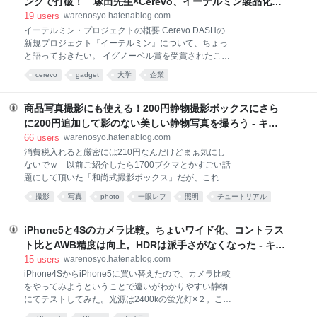
ングで打破！ 塚田先生×Cerevo、イーテルミン製品化へ
でクリスに罪はないのだが。 あの本に書いてあった
向けて始動 - キャズムを超えろ！
19
users
warenosyo.hatenablog.com
3Dプリンターについての記述をまとめるとこうだ 3D
イーテルミン・プロジェクトの概要 Cerevo DASHの
プリンターというすごいテクノロジーが出てきて、こ
新規プロジェクト『イーテルミン』について、ちょっ
こ数年で急速に進化している。今はまだ特定の用途に
と語っておきたい。 イグノーベル賞を受賞されたこと
しか使えない特定業務用の技術だが、数年後〜十数年
でも有名な塚田 浩二(Koji Tsukada)先生と株式会社
後に驚くような進化を遂げるだろうと予測される。そ
cerevo
gadget
大学
企業
Cerevoが連携して立ち上げたクラウドファンディン
うなれば、第2の産業革命が起きるやもしれない。 3D
グ・プロジェクトで、大学の研究によって生まれたア
プリンターの技術革新はすごい。ほんの25年前は何十
イディアを現実的な価格の製品として世に、もちろん
商品写真撮影にも使える！200円静物撮影ボックスにさら
万円も
世界に向けて発売しようじゃないかという試みであ
に200円追加して影のない美しい静物写真を撮ろう - キャ
る。クラウドファンディングの仕組みについてはこち
ズムを超えろ！
66
users
warenosyo.hatenablog.com
らの30秒でわかるスライドを参照。つまるところ、大
消費税入れると厳密には210円なんだけどまぁ気にし
学の研究室で生まれた商品アイディアを、製品化にむ
ないでｗ 以前ご紹介したら1700ブクマとかすごい話
けての開発費リスクをクラウドファンディングによっ
題にして頂いた「和尚式撮影ボックス」だが、これに
て抑えて商品化する、という新しい産学連携の試みで
100均アイテムを2点追加するだけで影をほぼ完璧に消
ある。 イーテルミンの詳細についてはCerevo DASH
撮影
写真
photo
一眼レフ
照明
チュートリアル
した美しい静物写真が撮れますよ、というハナシ。 百
の当該ページを見て欲しいが、1行で説明すると「具
ライフハック
聞は一見に如かずということでまずはサンプル写真
材を口に付けた瞬間に『パクパク』『ガブリ
を。上部照明（トップライト）が1灯、下部照明（ボ
iPhone5と4Sのカメラ比較。ちょいワイド化、コントラス
トムライト）が1灯、合計2灯での撮影である。ホワイ
ト比とAWB精度は向上。HDRは派手さがなくなった - キャ
トバランス取れてねーよとかそういうツッコミは本題
ズムを超えろ！
15
users
warenosyo.hatenablog.com
ではないのでなしの方向でｗ こういう複雑な形状は必
iPhone4SからiPhone5に買い替えたので、カメラ比較
ず下部に影が出るもの。そこを下部照明で打ち消して
をやってみようということで違いがわかりやすい静物
やるとこんな写真が撮れるというわけ。 では影消し対
にてテストしてみた。光源は2400kの蛍光灯×２。これ
策をしなかったらどうなるのか？ 同じアングルの比
を以前のエントリで紹介した撮影用ボックス経由で照