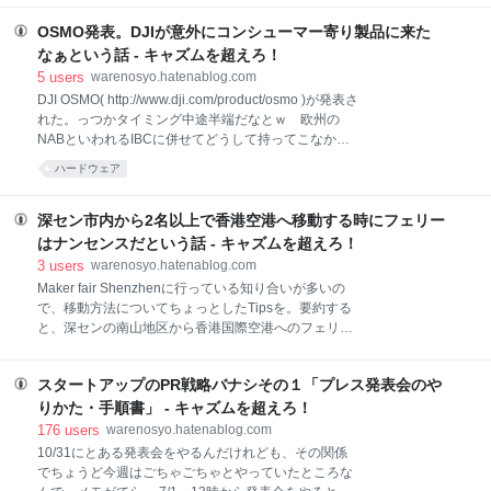
技術
経済
management
あとで読む
ウェア・スタートアップのみなさんはこのメッセージ
はじめたのかぁという
を悪い方向で捉えている人が結構いるなーと感じる。
OSMO発表。DJIが意外にコンシューマー寄り製品に来た
ハードウェアはね、そんなことをやっていたら5年経
なぁという話 - キャズムを超えろ！
ってもモノが出ないよ....。練るのは作り始める前ま
5
users
warenosyo.hatenablog.com
で。そこまでは好きなだけ練ればいいと思うが、練っ
DJI OSMO( http://www.dji.com/product/osmo )が発表さ
ている間に同じものを作られても知らないよ、と。逆
れた。っつかタイミング中途半端だなとｗ 欧州の
に、ハードウェア初級者はプロトを作ってみるまで何
NABといわれるIBCに併せてどうして持ってこなかっ
が出来上がってくるかイメージできないことが多く、
たんだよと思うんで今度聞いてみたい...。will begin
これを冒頭のメディアや講演会でよく踊るフレーズ
ハードウェア
shipping October 15ってことは何をどうミスっていよ
『練りまくれ』が悪い意味で相乗した効果を出してし
うと先月のIBC段階ではほぼ最終版の試作機できてい
まって、モノが出ない。 言葉は悪いが『割り切り能
たはずだしねぇ。 で、価格。USD $649 かぁ、思った
深セン市内から2名以上で香港空港へ移動する時にフェリー
力』がハードウェアスタートア
より安く出してきたねという印象。 まぁモノは
はナンセンスだという話 - キャズムを超えろ！
Inspire1用のカメラを３軸ギンバルに乗っけただけ....
3
users
warenosyo.hatenablog.com
ってぇことはこいつは製品としてカメラ込みの価格な
Maker fair Shenzhenに行っている知り合いが多いの
んで、やっすいなぁ、と。まぁ本当にInspire1用のカ
で、移動方法についてちょっとしたTipsを。要約する
メラかどうかはバラしてみないとわからないし、そも
と、深センの南山地区から香港国際空港へのフェリー
そもInspire1用のカメラをバラしてみたことがないん
ってのはやや情弱気味な移動手段という話。 Maker
でどんな出来なのかもわかりませんがまぁ、それはそ
fair は南山地区で行われるということで、短絡的には
れ。
スタートアップのPR戦略バナシその１「プレス発表会のや
「蛇口港まで移動して香港空港へとフェリー」と考え
がち。が、フェリーはHK$210かかる（約
りかた・手順書」 - キャズムを超えろ！
170RMB）。また、一部のLCC（peachや，バニラ
176
users
warenosyo.hatenablog.com
等）では蛇口でのチェックインができないなどフェリ
10/31にとある発表会をやるんだけれども、その関係
ー（戻りのみ。行きはいける）が使えない。 というわ
でちょうど今週はごちゃごちゃとやっていたところな
けで、同時に移動する人が2名以上で、かつフェリー