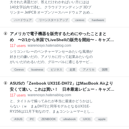
大それた表題だが、答えだけわかればいい方にはは
してることが多いので致し方ないのだろうけれども。
140文字以内で済む。 クラウドファンディング 3Dプ
本Blogでは今後も気になる製品の細かな設計上・企画
リンター JetPCB オープンソースハードウェア おめぇ
上のポイントみたいなものを取り上げて行きたいと思
さんの気合（トレンドでも何でもないけどｗ） であ
う。 ・・・・閑話休題。まぁよい、とにかく大変更が
ハードウェア
リーンスタートアップ
cerevo
hardware
る。タイトルは釣りではないが、ベンチャーってのは
あったんだと。で、それは何か？ というと基板に実
電子工作
ビジネス
kickstarter
ベンチャー
ハード
釣りワード的何か。これは嫌いなキーワードなので以
装されている各種IO類のコネクタ*2が『デザイン
下「スタートアップ」と書く。 クラウドファンディン
アメリカで電子機器を販売するためにやったことまと
business
グ 手前味噌なCerevo DASH*1はさておき、Kickstarter
め 〜2/1から米国でLiveShellの販売を開始〜 - キャズム
はあまりに有名だが、今北産業な方にむけて簡単に解
を超えろ！
117
users
warenosyo.hatenablog.com
説。クラウドファンディングとは『こんなプロダクト
シリコンバレーのベンチャーマンセーみたいな風潮が
（ここではHW）作ってみたいんだけど、欲しい人い
好きだの嫌いだの、アメリカに行って起業みたいなの
る？hoge円出してくれる人がたらその金使って今から
がいいだのわるいだの、グローバルに通じるサービス
作るよ』と出品者が問い、『ほすぃ！hoge円出すから
だのどーなどまぁ連日アメリカ×ベンチャー×日本みた
作ってくれぃ』という人（ユーザ）が一定人数集まれ
Cerevo
business
ビジネス
起業
アメリカ
国際
いなワードで盛り上がってるのを横目に、Cerevoは
ば商品化を開始、お金を払ってくれた人に商品を届け
コンピュータ・IT
仕事
スタートアップ
CES
粛々と日本発テク系スタートアップとしてUSAでもモ
る、という仕組みだ*2。あ、ど
ノ売るように動いてて、1月のCESで展示やって、2月
ASUSの「Zenbook UX31E-DH72」はMacBook Airより
からLiveShellを販売開始しましたよと。
安くて速い。これは買い！ 日本最速レビュー - キャズム
http://www.facebook.com/warenosyo/posts/16871695
を超えろ！
117
users
warenosyo.hatenablog.com
3239905 んでまぁ、思った以上に「アメリカでモノ売
と、タイトルで煽ってみたが本当に最速かどうかはし
るにはどーすりゃいいんだ？」って情報が転がってな
らない（ｗ まぁDH72と同等モデルとなるUX31E-
いので、これから起業するなり今すでに立ち上げ済み
RY256は11月下旬なので、まぁコンシューマーとして
の企業でアメリカ向けにモノ出荷しようと思ったらど
手にいれて日本語でレビューするのは最速といえなく
ーしたらいいの？って人も多いだろうからやったこと
ASUS
PC
ZENBOOK
ultrabook
UX31
apple
はないだろう。 詳細な写真やSPECなどはITmediaに
を簡単にまとめてみる。 製造段階/開発段階でやったこ
ハードウェア
MBA
review
譲るが、MacBook Airと同等のコンセプトで少しSPEC