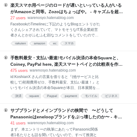
ス
た。で、WWDCで話題になった（…ってもう半年も前
楽天スマホ用ページのロードが遅いといっている人がいる
か!!）AIミニカー玩具『Anki DRIVE（アンキドライ
がAmazonと同等。Zozoはちょっぱや。 - キャズムを超え
ブ）』もCES 2014のLVCC South Hall Level1にでっ
ろ！
27
users
warenosyo.hatenablog.com
かいブースを構えて....いた....んだけどこれがすごい変
FacebookのTimelineに下記のようなBlogエントリがた
態的。 ブースは3×3(30ft x 30ft)の9コマという出展料
くさんシェアされていて、マトモそうなIT系企業経営
だけで500万円近い場所を取っているのに、写真の通
者さんとかがふむふむ顔なコメントをしていたのでち
り四方を高い壁で囲んで中に入ることもできない。壁
ょっと待てや、ってことで計測してみた。結論からい
にはさぞかし宣伝文句が書いてあるのかとおもいき
rakuten
amazon
ec
スマホ
うと下記エントリはスマホ実機での実測に基いていな
や、"Thin
いただの楽天叩き。べっ、別に楽天のことがすっ、好
きとかそんなんじゃないからねっ（照 WiFiで見ても楽
手数料最安・支払い最速!モバイル決済の本命Squareと、
天のスマホでのブラウザの表示速度はめちゃくちゃ遅
Coiney, PayPal here, 楽天スマートペイとの比較表を作っ
い。<中略> 楽天トップページです 50秒かかっても全
てみた - キャズムを超えろ！
475
users
warenosyo.hatenablog.com
部読み込めない・・・・突出して遅い。「amazonで
id:KoshianX さんの言葉を借りると『(他サービスと比
は、表示速度が0.1秒遅くなると売上が1％ダウンす
較して)初期費用ゼロ、手数料最安、支払い最速！』と
る」が本当なら500％くらいダウンしてるわ www な
いうモバイル決済の本命Squareが本日、日本展開を発
にかスクリプトが動いているのか、CSSの量が半端な
表しました。その驚きの支払いタイミングと手数料で
いのかがわからないけど、永遠に読み込んでいます。
決済
square
Paypal
payment
モバイル
ビジネス
業界騒然...とならふでしょう、たぶんｗ と言うわけで
放っておくと３分超えても延々と読み込む。 おおよそ
money
アプリ
business
楽天
秒速で他サービスとの比較表を作ってみた。 でまぁ、
の部分が読み込まれるのにかかる
何を言いたいのかというとSquare最強ということ。み
サブブランドとメインブランドの狭間で 〜どうして
んな決済手数料に目がいくが、決済手数料を業界最安
Panasonicはeneloopブランドをぶっ壊したのか〜 - キャ
値である3.25%に抑えつつ、資金繰りが厳しい飲食店
ズムを超えろ！
41
users
warenosyo.hatenablog.com
なんかに対して翌営業日正午までの支払いとしている
まず、本エントリーの執筆にあたってPanasonic関係
のが強烈に強い。この部分は楽天スマートペイも相当
者1名たりとも話を聞いていないので、すべて推測と