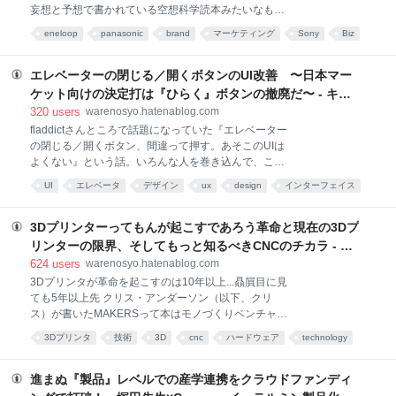
頑張っているものの、手数料約5%ってのは流石にね
妄想と予想で書かれている空想科学読本みたいなもん
ぇ...と。これはなかなかどうして面白いことになりそ
だと思って読んでほしい。 元ネタはこのへん『新しい
うですよと。 確かジャック・ドーシーが何かの動画で
eneloop
panasonic
brand
マーケティング
Sony
Biz
eneloopのロゴデザインが酷すぎると話題に（痛いニ
喋っていたけど、NYCのまちなかに山ほどいるワンボ
marketing
デザイン
design
ュース）』など多数。 パナのブランドまわり予備知識
ックスカーでホットドッグを作って
はこっちで。 で、まとめBlog界隈や観測範囲のヲチャ
エレベーターの閉じる／開くボタンのUI改善 〜日本マー
ー達の論点はだいたい一致していて eneloopというす
ケット向けの決定打は『ひらく』ボタンの撤廃だ〜 - キャ
ごくいいブランドがあったのにこれを蔑ろにするとは
ズムを超えろ！
320
users
warenosyo.hatenablog.com
何事だ eneloopという定着したブランドを捨てると売
fladdictさんところで話題になっていた『エレベーター
上悪化するだろうが パッケージのデザインがかっこわ
の閉じる／開くボタン、間違って押す。あそこのUIは
るくなった 買収しました自慢みたいに感じるよね えー
よくない』という話。いろんな人を巻き込んで、こう
と、まぁ4は論外として1と2、ちょい3について。 サ
いうUIなら閉じる／開くを押し間違えないぞ、という
ブブランドって本来的には使い方がすごくむずかし
UI
エレベータ
デザイン
ux
design
インターフェイス
UIアイディアコンテスト状態に。なんて面白いことや
い。このBlogを読んでくださるようなアイアムビジネ
ネタ
考え方
interface
misc
ってるんだ俺も混ぜろ！ってことで考えてみたのだけ
スマーン(シャキーン) アイ
れど、どうにもデザインを提案しているみなさんの方
3Dプリンターってもんが起こすであろう革命と現在の3Dプ
向性が皆して『ひらくボタンを目立たせよう、大きく
リンターの限界、そしてもっと知るべきCNCのチカラ - キ
しよう』という方向に。詳細はこちらのNAVERまとめ
ャズムを超えろ！
624
users
warenosyo.hatenablog.com
参照。 ........なんでやねん！と。100回言いたい。 何十
3Dプリンタが革命を起こすのは10年以上...贔屓目に見
年と使い込まれたエレベーターを見て、とじるボタン
ても5年以上先 クリス・アンダーソン（以下、クリ
のほうが明らかに押されまくって印刷がかすれたり、
ス）が書いたMAKERSって本はモノづくりベンチャー
傷だらけになったりしているのをみんな知ってるだろ
をいい意味でバズらせてくれたので感謝しきりなのだ
うに。ひらくボタンは緊急性が高いから目立たせよう
3Dプリンタ
技術
3D
cnc
ハードウェア
technology
が、3Dプリンターを悪い意味でバズらせてくれたこと
という話なんだろうけど、だったら故障時の緊急呼び
makers
make
3Dprinter
gadget
については閉口する。もっとも、クリスは100%完璧
出しボタン（係員と電話するアレ）のほうが1
に正しいことを言っていて、読み手とそれを取り上げ
進まぬ『製品』レベルでの産学連携をクラウドファンディ
るメディアが曲解して悪い方向にいっているだけなの