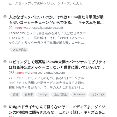
からスタートアップまで、ありとあらゆるハードウェ
た『スタートアップのPRバナシ』シリーズ。なんと連
アがAlexaに対応、会場のどこへいってもHey Alexaの
載1回目がいつだっけなーと思ったら2年前という衝撃
声を聞く羽目に。 ぶっちゃけ、あのレベルで生音声を
よｗｗｗ 広報マーケティング Advent Calendar
集められてしまうと、もう戦えるプレイヤ
人はなぜスタバにいくのか。それは100ml当たり単価が最
2016【４日目】 の書き手が居ないってぇ話しだった
ので、じゃぁ2年ぶりにこのネタやるかぁということ
も安いコーヒーチェーンだからである。 - キャズムを超え
で。 用語（PR≠広告） ちなみに当然だがPRは
ろ！
22
users
warenosyo.hatenablog.com
Promotionの略ではなくPublic Relationsの略。日本語
Facebookでこういう書き込みを見た『人はなぜスタバ
でいうとこの『プロモーション or 広告』とは全く違う
にいくのか。』 私の解はこうだ『それは（スターバ
概念なのでお間違えなきように。スタートアップやる
ックスが）リッター当たりで単価が最も安いコーヒー
ぞーという人の中にはこの用語辞典ですでにミスって
チェーンだからである。』但し、ベンティ✕２でOne
あとで読む
る人が結構居るので注意。まずその時点でメディアの
more coffee利用時の数値。スターバックスは２杯目の
人には寒めの視線で見られてしまう。 （本題）スター
ドリップコーヒーを\100税別でサーブしてくれる。ベ
トアップがメディアとの関係を深めていくには、その
ンティはスタバオフィシャルWebによると590ml、こ
ロビイングして最高速25km/h未満のパーソナルモビリティ
ステップが超だいじ、とい
れを２杯飲めば1180 mlってことで100ml単価にすると
は無免許公道オッケーにしないと世界に置いていかれて死
46円。 ただ、One more coffeeは当日内でなきゃいけ
ぬって話し - キャズムを超えろ！
285
users
warenosyo.hatenablog.com
ない縛りがあるのと、夜遅くまでやってるスタバはす
パーソナルモビリティそのもの、あるいはパーソナル
くない。となると、1日1リットルはコーヒー飲むぜな
モビリティを活用した新サービスは今後大きく人類の
コーヒー狂の人でもなければスタバでWベンティをキ
移動を改革するだろう。で、その大きな新規ビジネス
めて平気な顔をするのは困難だ。ちなみに私は平気な
エリアを日本という国は法律・条例によって国際標準
ほうなんでWベンティWelcome。 ただ、そうそうスタ
交通
自転車
バイク
あとで読む
business
ガラパゴス
から大きくかけ離れた規制をかけており、このままで
バなんて近所にねぇよという人に向けた、あるいは
law
仕事
日本
ビジネス
は自動車バイクと違って次世代の移動手段における国
1.2L
際競争力を大きく失うことになる。これはすごいまず
618gのドライヤなんて軽くないぞ！ メディアよ、ダイソ
いことなんじゃないか？ と思ってて、同じ思いを持
ンのPR戦略に踊らされるな！ ...という話し - キャズムを超
つ人達で寄ってたかってロビー活動して法改正に持っ