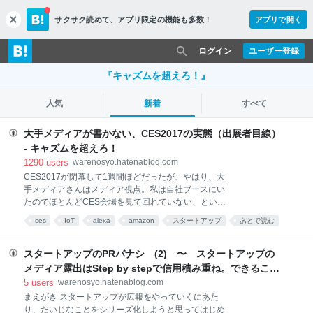
サクサク読めて、
アプリ限定の機能も多数！
アプリで開く
c
l
o
ログイン
ユーザー登録
s
e
『キャズムを超えろ！』
人気
新着
すべて
大手メディアが書かない、CES2017の実態（出展者目線）
- キャズムを超えろ！
1290
users
warenosyo.hatenablog.com
CES2017が閉幕して1週間ほどだったが、やはり、大
手メディアさんはメディア視点。私は自社ブースにい
たのでほとんどCES会場を見て回れていない、という
点を釈明したうえで今回のCES2017について私なり
ces
IoT
alexa
amazon
スタートアップ
あとで読む
（5年出してる出展者目線）の感想を述べたいと思
メディア
technology
Google
日本
う。 Alexa, Alexa and Alexa 「家電から車まで、何も
かもがAmazon Alexaに蹂躙された」「スタートアッ
スタートアップのPRバナシ (2) 〜 スタートアップの
プシーンのほぼすべてはフランスに持っていかれた」
メディア露出はStep by stepで信用積み重ね。できること
この２点に尽きるCESだったなというのが感想だ。会
なら起業前から積んでおこう 〜 - キャズムを超えろ！
5
users
warenosyo.hatenablog.com
場どこにいってもAlexa, Alexa and Alexa。昨年の
まえがき スタートアップが広報をやっていくにあた
CESではほとんど影も形もなかったAlexaだが、大手
り、だいじなことをシリーズ化しようと思ってはじめ