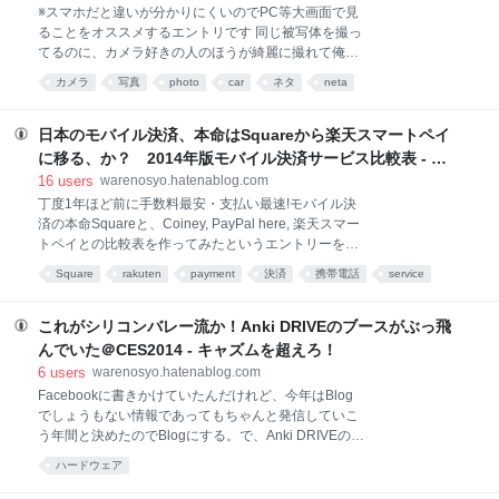
いいけど実行してる連中が売名行為だとか企業のプロ
※スマホだと違いが分かりにくいのでPC等大画面で見
モーションになってることをDisる人もいてもうカオ
ることをオススメするエントリです 同じ被写体を撮っ
ス。結果として回ってきたらえらい色々悩んで結局ど
てるのに、カメラ好きの人のほうが綺麗に撮れて俺は
の選択肢を取っても『本来Disられる謂れのない人から
ダメダメ....なんて経験はないだろうか。カメラ好きの
カメラ
写真
photo
car
ネタ
neta
Disられる』というとっても困った取り組み。目立たな
人はいいレンズを使っているからだ、だから俺も...
いように、人から嫌われないようにと八方美人を目指
と、レンズ沼にハマる前に、RAW現像ソフトを試して
して生きている人には世知辛い世の中になったもんで
みてほしい。 特にクルマ写真は色がなかなかいい感じ
日本のモバイル決済、本命はSquareから楽天スマートペイ
す。 もちろんALSをはじめとし
に出ずにくすんで見えることがままある。紺色やワイ
に移る、か？ 2014年版モバイル決済サービス比較表 - キ
ンレッドといったいわゆる"深い"色合いだとなおさら
ャズムを超えろ！
16
users
warenosyo.hatenablog.com
である。これがRAW現像で見違えるので是非試してみ
丁度1年ほど前に手数料最安・支払い最速!モバイル決
てほしい。 RAW現像というと難しいイメージを持つ
済の本命Squareと、Coiney, PayPal here, 楽天スマー
方が多いが、やることは２つだけ。 1.シャープネスを
トペイとの比較表を作ってみたというエントリーを書
かける（アンシャープマスク処理） 2.彩度を上げる 以
いた。 その後、全てのプレイヤーがSquareのぶっ飛
上。勿論、レンズブラーやRAWノイズ対策も重要なん
Square
rakuten
payment
決済
携帯電話
service
んだ手数料と支払いタイミングに合わせこんできたた
で掛ければいいが、とりあえずJPGでしか撮っていな
unclassified
日本
め、2013年後半には4者横並びの図式に近くなった。
い人は黙ってRAWで撮ってシャープネス掛けて
で、支払いタイミングデフレ（？）争いに参戦しなか
これがシリコンバレー流か！Anki DRIVEのブースがぶっ飛
ったPayPal here、参戦したけど力及ばずやっぱり支
んでいた＠CES2014 - キャズムを超えろ！
払い遅いCoiney。Coineyはセゾンカードとの提携を発
6
users
warenosyo.hatenablog.com
表し、セゾンカードの受付を可能に。そうこうしてる
Facebookに書きかけていたんだけれど、今年はBlog
うちに楽天スマートペイが猛攻撃を開始し、JCB、
でしょうもない情報であってもちゃんと発信していこ
AMEX、ダイナースに加えて日本では馴染みのない
う年間と決めたのでBlogにする。で、Anki DRIVEのブ
DISCOVERまでも取り扱うようになり、実質国内で入
ースがスゴかったという話。 今年話題になったApp
手できるほぼ全てのカードが使えるのは楽天スマート
ハードウェア
toy（スマホ・PC・タブレット連携玩具）はCES 2014
ペイだけ！という展開に。SquareやPayPalはビザマ
にはほとんど出展してたんじゃないかってほど出てい