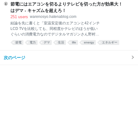
と FC
が高い超薄型モバイルノートPCだといえばそれ以上の
節電にはエアコンを切るよりテレビを切った方が効果大！
説明は不要かもしれない。 どうせうちのBlogを読んで
はデマ - キャズムを超えろ！
くれるマニアックな諸氏にとってMBAのスペック説明
251
users
warenosyo.hatenablog.com
なんぞ不要だろうから一番気になるMBAとの差異はど
結論を先に書くと「室温安定後のエアコンと42インチ
うなのか？について簡単にまとめる。結論からいう
LCD TVを比較しても、同程度かテレビのほうが低い
と、信者はMBAに行けばいいが、彼の信者となること
ぐらいの消費電力なのでデジタルマガジンさん野村総
が自己のアイデンティティとなりえない者については
研さん煽りすぎ。だけどエアコンはパワーONのタイミ
Zenbookを選ぶのは必然だろう。 ちなみにAppleはす
節電
電力
デマ
生活
life
energy
エネルギー
ングに注意な！」という話。 元ネタはデジタルマガジ
ごい会社だ。なぜなら、これとほぼ同じスペックのPC
テレビ
家電
web
ンさんとこ＆ソースの野村総研。 言いたいことはシ
を半年前にリリース
ンプルで、ここ数年で発売された32インチ〜42インチ
次のページ
の液晶テレビの消費電力はびっくりするほど低くなっ
ている。メーカー公称値はアテにならないと言われそ
うなので、ユーザさんのワットチェッカー計測による
データを見てもらうといいかも。2010年頭のモデル、
42インチで95wぐらい。省電力対策に減光モードって
のが普通はあって、まぁ一般的には1段階減光したモ
ードが使われることが多いんだけど、そこで見れば
80wぐらい。 エアコンはというと、これもここ数年の
モデルで見ないとApple2Appleにならないのでそう