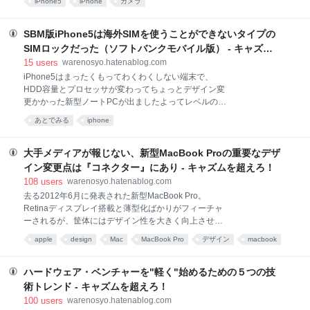
較写真を作ってみたので見ていただきたい。上部から
iPhone5
iPhone
カメラ
射して撮影している。手振れの影響など出ぬよう、ク
の1灯照明のみで撮影したものである。それでも「和
ランプを使って三脚に固定しての撮影とした。尚、4S
尚式撮影ボックス」のディフューズ効果で相当影を薄
はiOS5、5はiOS6を使っている。 iPhone5 HDR-
SBM版iPhone5は海外SIMを使うことができないタイプの
めてはいるのだが
ONiPhone4S HDR-ON HDR同士で比べると、
SIMロックだった（ソフトバンクモバイル版） - キャズム
iPhone4Sはかなり派手なエフェクトをかけていて、コ
を超えろ！
15
users
warenosyo.hatenablog.com
ントラスト比も高い。シャープネスもかなり効いてい
iPhone5はまったくもってわくわくしない端末で、
る。対するiPhone5は大変おとなしく、これほんとに
HDD容量とプロセッサが変わってちょっとデザイン変
HDR効いてる？ と疑ってしまうぐらい。まぁ好き嫌
更かかった新型ノートPCが出ましたよってレベルの話
いのある部分なのでどっちがいいとは言わないが、4S
でしかないんだけれど、まぁ仕事なんで買いました
のほうがより『HDRらしい』写真が撮れるとは言える
あとでみる
iphone
よ、ええ。で、iPad3の3G版がドコモロックだったの
だろう。上記サムネイルではまったくもってわからな
でiPhone5 ソフトバンクモバイル版もドコモロックで
いと思うので
あってSIMロックではないだろうと買ってきたわけで
大手メディアが報じない、新型MacBook Proの重要なデザ
すが、これが残念ながら従来通りのSIMロックでした
イン変更点は『コネクター』にあり - キャズムを超えろ！
よ、という報告。 あと、従来のSIMロックとは挙動が
108
users
warenosyo.hatenablog.com
異なります。従来のiPhone4/4SのSIMロック板では
去る2012年6月に発表された新型MacBook Pro。
『不正なSIM』と表示されるが一応WiFi環境で使うこ
Retinaディスプレイ搭載と薄型化ばかりがフィーチャ
とはできるという状況でしたが、iPhone5(iOS6による
ーされるが、筐体にはデザイン性を大きく向上させる
ものかも？)では許可されたSIM以外をぶちこむと、一
重大な変更点があった。が、各PC系メディアはこれを
定時間（1分ぐらい）で強制リブート（厳密には
apple
design
Mac
MacBook Pro
デザイン
macbook
取り上げない*1。気づいてないんかねー？というレベ
Respring）がかかり、端末が未アクティベーションで
考察
ルで。ライター諸氏はAppleのデザインは今度もクー
あると表示されま
ルだなんてぼんやりしたことを書くんじゃなくて、ク
ハードウェア・ベンチャーを"軽く"始めるための５つの技
ールに”見えるように”こういうことをやってきている
術トレンド - キャズムを超えろ！
んだよってことを書いていただかないと。もっとも、
100
users
warenosyo.hatenablog.com
プロダクトの設計やデザインの専門家ではない方が評