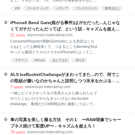
んで、メモがてら。 7/1 13時から発表会をやると仮
代をそもそも出す気でいた場合は、以下のような移動
定しよう。だいたいCerevoがいつもやるやりかたはこ
PR
マーケティング
メディア
プレスリリース
業界ばなし
手段が良いだろう。まず、同じ南山地区にある深セン
うだ。 Timeline . 5/1頃 こういう記事のタイトルで
湾口岸（シェンゼンワンコーアンと発音）まで移動
プレゼン
startup
手法
広報
プロモーション
掲載して欲しい！というタイトルをきめる . 5/5頃
し、徒歩でボーダーを通過。ボーダー通過後には香港
当該タイトルだと文中にどんな写真が入るか考えて、
iPhone6 Bend Gate(曲がる事件)はガセだった...んじゃな
タクシーがいるので、こいつに乗って香港空港ま
想定解をきめる . 5/5〜6/30 チームの開発風景やら
くてガチだったんだってば、という話 - キャズムを超え
何やらを眺めながら、おっ、これは想定解の写真にな
ろ！
31
users
warenosyo.hatenablog.com
りそう！というシーンを写真に収める . 6/1頃 社内
ConsumerReportの実験(Gizmodeによる意訳はこち
で発表予定日(6月31日）を決める . 6/14迄に何をど
ら)はとっても興味深くて、つまるところBendingTest
うやって発表するか、場所・時間など全部決めておく .
やったら最弱クラスのスマホがiPhone6だよってこと
6/15 プレスの皆様＆リリース投げ込み窓口に対して
でFAなわけで、事件終了というよりも『やっぱり弱か
一斉Email . 6/16 どうしても来て欲しい重要メディ
デザイン
iPhone
あとでよむ
考え方
った！』と騒ぐTimingなんじゃぁないのかね？と。 も
アの担当者には社長個人アカウントから連絡（
ちろんAppleをDisりましょうという話ではなく、
iPhone5の気分で使っていたらやっぱり曲がるんだ
ALS IceBucketChallangeがまわってきた...ので、何でこ
よ、と注意喚起するべしという話で。70ポンドって
の取組が嫌いなのかちゃんと説明しつつ氷水をかぶる - キ
31kgぐらいなわけですよ。31kgってなぁ体重60kgの
ャズムを超えろ！
7
users
warenosyo.hatenablog.com
人が椅子に座れば軽く掛かってしまう重さだ。....確か
一緒にビジネスやってる小笠原さんから振られたんで
そんなもんだったはずとさっき体重計を椅子に置いて
やりたくないけどやらなきゃいけないIce bucket
計測してみたから間違いないｗ（体重62kgの私で、
challange, 動画だけ24時間以内に撮影しておいてネ
40kg前後は普通に掛かる）。 で、iPhone5は130ポン
タがホットじゃなくなるころにUploadしようと放って
ド、つまり60kg近く掛けなきゃ曲がらないってことな
おいたら深セン出張やら何やらで結局忘れてそのまま
のでそりゃぁ大差がありますわねと。ケツ
車の写真を美しく撮る方法 その１ 〜RAW現像でシャー
にｗ やらないことをDisるひともいれば、賛同できな
いからバトン止めるって方向ですらDisる人もいる。も
プネス掛けて彩度UP〜 - キャズムを超えろ！
ちろんこの取組み自体をDisる人もいれば、取り組みは
78
users
warenosyo.hatenablog.com